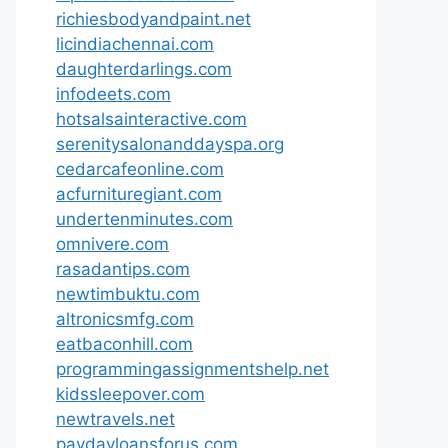
richiesbodyandpaint.net
licindiachennai.com
daughterdarlings.com
infodeets.com
hotsalsainteractive.com
serenitysalonanddayspa.org
cedarcafeonline.com
acfurnituregiant.com
undertenminutes.com
omnivere.com
rasadantips.com
newtimbuktu.com
altronicsmfg.com
eatbaconhill.com
programmingassignmentshelp.net
kidssleepover.com
newtravels.net
paydayloansforus.com