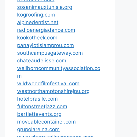
sosanimauxtunisie.org
kogroofing.com
alpinedentist.net
radioenergiadance.com
kookotheek.com
panayiotislamprou.com
southcampusgateway.com
chateaudelisse.com
wellborncommunityassociation.co
m
wildwoodfilmfestival.com
westnorthamptonshirejpu.org
hotelbrasile.com
fultonstreetjazz.com
bartlettevents.org
moveablecontainer.com
grupolareina.com
www.cherryvalleymuseum.com