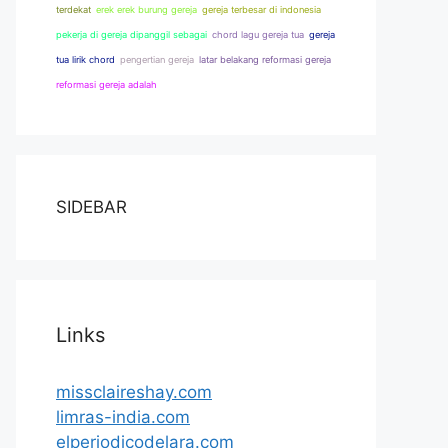
terdekat
erek erek burung gereja
gereja terbesar di indonesia
pekerja di gereja dipanggil sebagai
chord lagu gereja tua
gereja
tua lirik chord
pengertian gereja
latar belakang reformasi gereja
reformasi gereja adalah
SIDEBAR
Links
missclaireshay.com
limras-india.com
elperiodicodelara.com