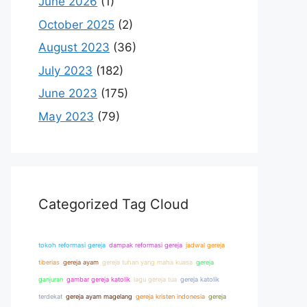
June 2026
(1)
October 2025
(2)
August 2023
(36)
July 2023
(182)
June 2023
(175)
May 2023
(79)
Categorized Tag Cloud
tokoh reformasi gereja
dampak reformasi gereja
jadwal gereja
tiberias
gereja ayam
gereja tuhan yang maha kuasa
gereja
ganjuran
gambar gereja katolik
lagu gereja tua
gereja katolik
terdekat
gereja ayam magelang
gereja kristen indonesia
gereja