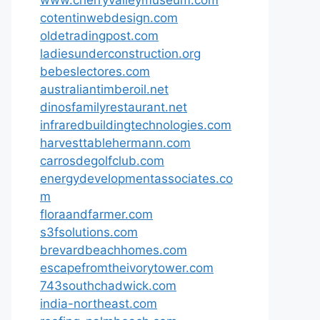
cotentinwebdesign.com
oldetradingpost.com
ladiesunderconstruction.org
bebeslectores.com
australiantimberoil.net
dinosfamilyrestaurant.net
infraredbuildingtechnologies.com
harvesttablehermann.com
carrosdegolfclub.com
energydevelopmentassociates.co
m
floraandfarmer.com
s3fsolutions.com
brevardbeachhomes.com
escapefromtheivorytower.com
743southchadwick.com
india-northeast.com