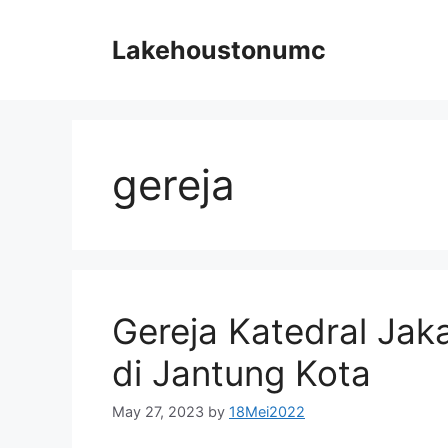
Skip
to
Lakehoustonumc
content
gereja
Gereja Katedral Jak
di Jantung Kota
May 27, 2023
by
18Mei2022