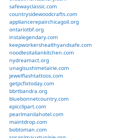
safewayclassic.com
countrysidewoodcrafts.com
appliancerepairchicagoil.org
ontariotbf.org
instalegendary.com
keepworkershealthyandsafe.com
noodlesitaliankitchen.com
nydreamact.org
unagisushimetairie.com
jewelflashtattoos.com
getpcfixtoday.com
bbrtbandra.org
bluebonnetcountry.com
epicclipart.com
pearlmanilahotel.com
maintdrop.com
bobtoman.com
sosanimauxtunisie.org