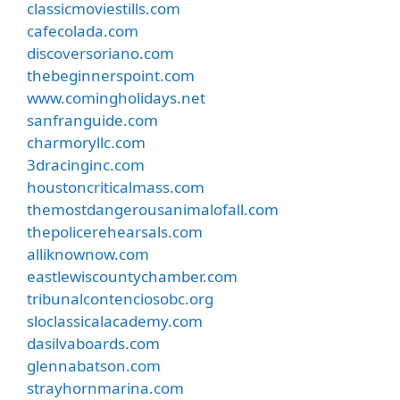
classicmoviestills.com
cafecolada.com
discoversoriano.com
thebeginnerspoint.com
www.comingholidays.net
sanfranguide.com
charmoryllc.com
3dracinginc.com
houstoncriticalmass.com
themostdangerousanimalofall.com
thepolicerehearsals.com
alliknownow.com
eastlewiscountychamber.com
tribunalcontenciosobc.org
sloclassicalacademy.com
dasilvaboards.com
glennabatson.com
strayhornmarina.com