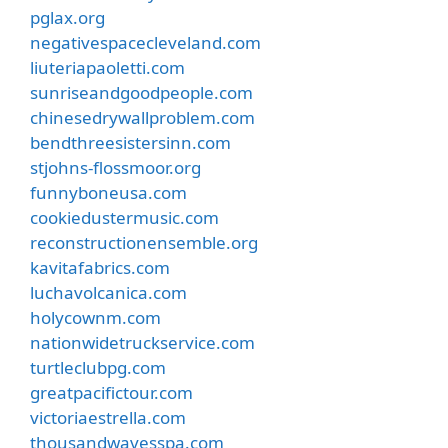
pglax.org
negativespacecleveland.com
liuteriapaoletti.com
sunriseandgoodpeople.com
chinesedrywallproblem.com
bendthreesistersinn.com
stjohns-flossmoor.org
funnyboneusa.com
cookiedustermusic.com
reconstructionensemble.org
kavitafabrics.com
luchavolcanica.com
holycownm.com
nationwidetruckservice.com
turtleclubpg.com
greatpacifictour.com
victoriaestrella.com
thousandwavesspa.com