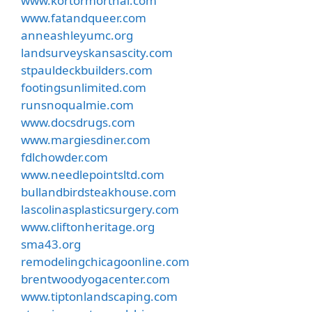
www.kortormorthai.com
www.fatandqueer.com
anneashleyumc.org
landsurveyskansascity.com
stpauldeckbuilders.com
footingsunlimited.com
runsnoqualmie.com
www.docsdrugs.com
www.margiesdiner.com
fdlchowder.com
www.needlepointsltd.com
bullandbirdsteakhouse.com
lascolinasplasticsurgery.com
www.cliftonheritage.org
sma43.org
remodelingchicagoonline.com
brentwoodyogacenter.com
www.tiptonlandscaping.com