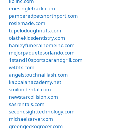
kblinc.com
eriesingletrack.com
pamperedpetsnorthport.com
rosiemade.com
tupelodoughnuts.com
olathekidsdentistry.com
hanleyfuneralhomeinc.com
mejorpaquetesorlando.com
1stand10sportsbarandgrill.com
w4btx.com
angelstouchnaillash.com
kabbalahacademy.net
smilondental.com
newstarcollision.com
sasrentals.com
secondsighttechnology.com
michaelsarver.com
greengeckogrocer.com