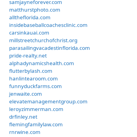
samjayneforever.com
matthurstphoto.com
alltheflorida.com
insidebaseballcoachesclinic.com
carsinkauai.com
millstreetchurchofchrist.org
parasailingvacadestinflorida.com
pride-realty.net
alphadynamicshealth.com
flutterbylash.com
hanlintearoom.com
funnyduckfarms.com
jenwaite.com
elevatemanagementgroup.com
leroyzimmerman.com
drfinley.net
flemingfamilylaw.com
rnrwine.com