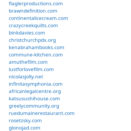
flaglerproductions.com
brawndefinition.com
continentalicecream.com
crazycreekquilts.com
binkdavies.com
christchurchpdx.org
kenabrahambooks.com
commune-kitchen.com
amuthefilm.com
lustforlovefilm.com
nicolasjolly.net
infinitasymphonia.com
africanlegalcentre.org
katsusushihouse.com
greelycommunity.org
ruedumainerestaurant.com
rosetzsky.com
glonojad.com