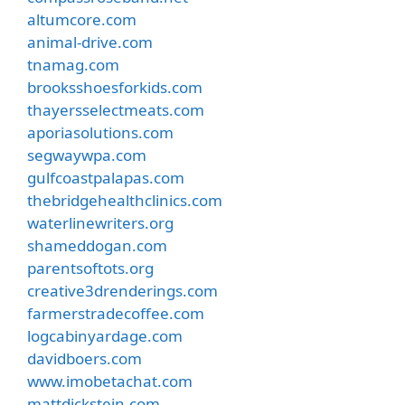
altumcore.com
animal-drive.com
tnamag.com
brooksshoesforkids.com
thayersselectmeats.com
aporiasolutions.com
segwaywpa.com
gulfcoastpalapas.com
thebridgehealthclinics.com
waterlinewriters.org
shameddogan.com
parentsoftots.org
creative3drenderings.com
farmerstradecoffee.com
logcabinyardage.com
davidboers.com
www.imobetachat.com
mattdickstein.com