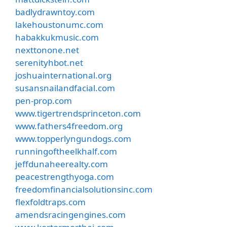
badlydrawntoy.com
lakehoustonumc.com
habakkukmusic.com
nexttonone.net
serenityhbot.net
joshuainternational.org
susansnailandfacial.com
pen-prop.com
www.tigertrendsprinceton.com
www.fathers4freedom.org
www.topperlyngundogs.com
runningoftheelkhalf.com
jeffdunaheerealty.com
peacestrengthyoga.com
freedomfinancialsolutionsinc.com
flexfoldtraps.com
amendsracingengines.com