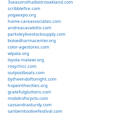
3seasonsthaibistrooakland.com
scribblefire.com
yogaexpo.org
home-careassociates.com
andreacavaletto.com
parksleylivestocksupply.com
boisedharmacenter.org
color-agestores.com
wipala.org
loyola-malawi.org
rosychicc.com
outpostboats.com
bytheendoftonight.com
hopeinthecities.org
gratefulgluttons.com
mobdroforpctv.com
cassandrasturdy.com
sanbenitoolivefestival.com