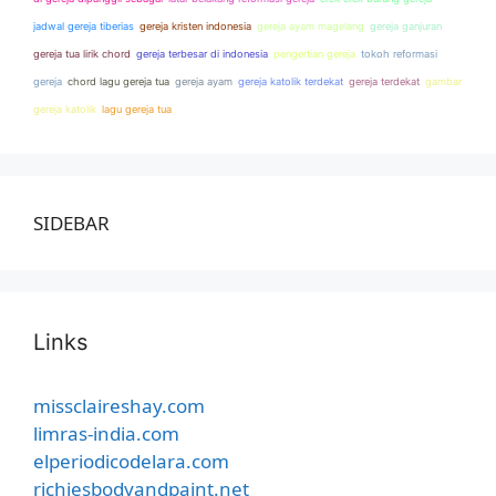
jadwal gereja tiberias
gereja kristen indonesia
gereja ayam magelang
gereja ganjuran
gereja tua lirik chord
gereja terbesar di indonesia
pengertian gereja
tokoh reformasi
gereja
chord lagu gereja tua
gereja ayam
gereja katolik terdekat
gereja terdekat
gambar
gereja katolik
lagu gereja tua
SIDEBAR
Links
missclaireshay.com
limras-india.com
elperiodicodelara.com
richiesbodyandpaint.net