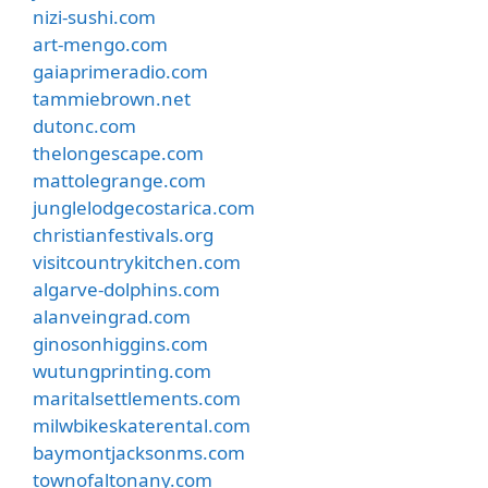
nizi-sushi.com
art-mengo.com
gaiaprimeradio.com
tammiebrown.net
dutonc.com
thelongescape.com
mattolegrange.com
junglelodgecostarica.com
christianfestivals.org
visitcountrykitchen.com
algarve-dolphins.com
alanveingrad.com
ginosonhiggins.com
wutungprinting.com
maritalsettlements.com
milwbikeskaterental.com
baymontjacksonms.com
townofaltonany.com