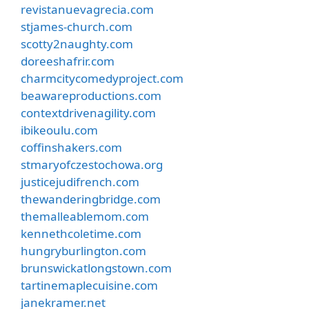
revistanuevagrecia.com
stjames-church.com
scotty2naughty.com
doreeshafrir.com
charmcitycomedyproject.com
beawareproductions.com
contextdrivenagility.com
ibikeoulu.com
coffinshakers.com
stmaryofczestochowa.org
justicejudifrench.com
thewanderingbridge.com
themalleablemom.com
kennethcoletime.com
hungryburlington.com
brunswickatlongstown.com
tartinemaplecuisine.com
janekramer.net