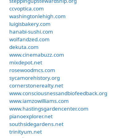
steppingupstewardship.org
ccvoptica.com
washingtonlehigh.com
luigisbakery.com
hanabi-sushi.com
wolfandzed.com
dekuta.com
www.cinemabuzz.com
mixdepot.net
rosewoodmcs.com
sycamorehistory.org
cornerstonerealty.net
www.consciousnessandbiofeedback.org
www.iamzowilliams.com
www.hastingsgardencenter.com
pianoexplorer.net
southsidegardens.net
trinityum.net