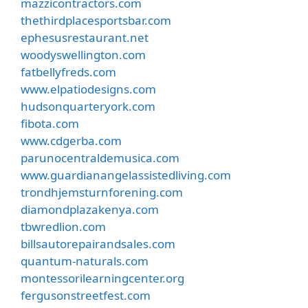
mazzicontractors.com
thethirdplacesportsbar.com
ephesusrestaurant.net
woodyswellington.com
fatbellyfreds.com
www.elpatiodesigns.com
hudsonquarteryork.com
fibota.com
www.cdgerba.com
parunocentraldemusica.com
www.guardianangelassistedliving.com
trondhjemsturnforening.com
diamondplazakenya.com
tbwredlion.com
billsautorepairandsales.com
quantum-naturals.com
montessorilearningcenter.org
fergusonstreetfest.com