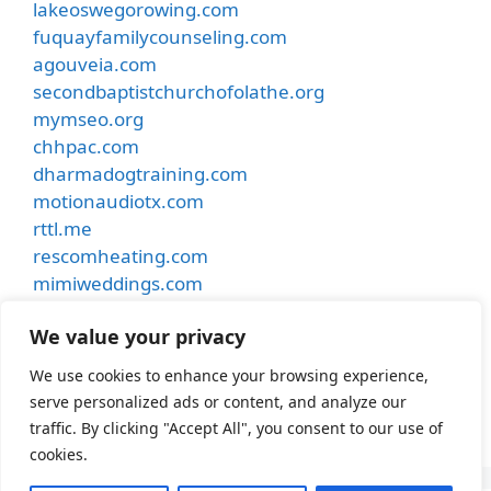
lakeoswegorowing.com
fuquayfamilycounseling.com
agouveia.com
secondbaptistchurchofolathe.org
mymseo.org
chhpac.com
dharmadogtraining.com
motionaudiotx.com
rttl.me
rescomheating.com
mimiweddings.com
besthostinnkansascity.com
We value your privacy
smithdentalcare.net
undergroundmusiccafe.com
We use cookies to enhance your browsing experience,
samhubermusic.com
serve personalized ads or content, and analyze our
apexfence.net
traffic. By clicking "Accept All", you consent to our use of
cookies.