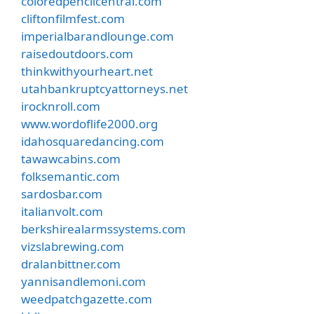
coloredpencilcentral.com
cliftonfilmfest.com
imperialbarandlounge.com
raisedoutdoors.com
thinkwithyourheart.net
utahbankruptcyattorneys.net
irocknroll.com
www.wordoflife2000.org
idahosquaredancing.com
tawawcabins.com
folksemantic.com
sardosbar.com
italianvolt.com
berkshirealarmssystems.com
vizslabrewing.com
dralanbittner.com
yannisandlemoni.com
weedpatchgazette.com