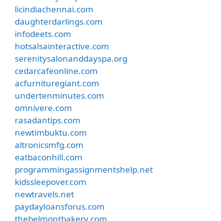
licindiachennai.com
daughterdarlings.com
infodeets.com
hotsalsainteractive.com
serenitysalonanddayspa.org
cedarcafeonline.com
acfurnituregiant.com
undertenminutes.com
omnivere.com
rasadantips.com
newtimbuktu.com
altronicsmfg.com
eatbaconhill.com
programmingassignmentshelp.net
kidssleepover.com
newtravels.net
paydayloansforus.com
thebelmontbakery.com