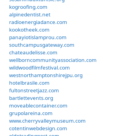
kogroofing.com
alpinedentist.net
radioenergiadance.com
kookotheek.com
panayiotislamprou.com
southcampusgateway.com
chateaudelisse.com
wellborncommunityassociation.com
wildwoodfilmfestival.com
westnorthamptonshirejpu.org
hotelbrasile.com
fultonstreetjazz.com
bartlettevents.org
moveablecontainer.com
grupolareina.com
www.cherryvalleymuseum.com
cotentinwebdesign.com
oldetradingpost.com