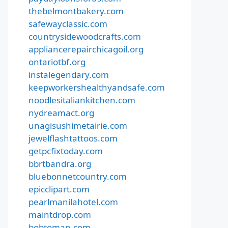
thebelmontbakery.com
safewayclassic.com
countrysidewoodcrafts.com
appliancerepairchicagoil.org
ontariotbf.org
instalegendary.com
keepworkershealthyandsafe.com
noodlesitaliankitchen.com
nydreamact.org
unagisushimetairie.com
jewelflashtattoos.com
getpcfixtoday.com
bbrtbandra.org
bluebonnetcountry.com
epicclipart.com
pearlmanilahotel.com
maintdrop.com
bobtoman.com