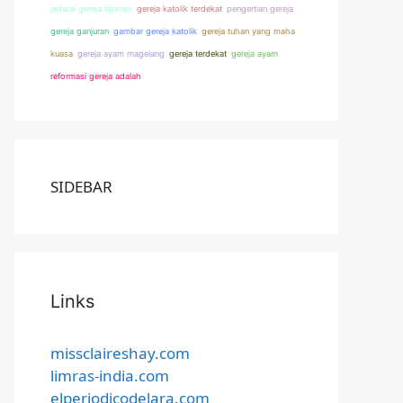
jadwal gereja tiberias
gereja katolik terdekat
pengertian gereja
gereja ganjuran
gambar gereja katolik
gereja tuhan yang maha
kuasa
gereja ayam magelang
gereja terdekat
gereja ayam
reformasi gereja adalah
SIDEBAR
Links
missclaireshay.com
limras-india.com
elperiodicodelara.com