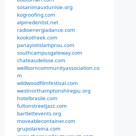
sosanimauxtunisie.org
kogroofing.com
alpinedentist.net
radioenergiadance.com
kookotheek.com
panayiotislamprou.com
southcampusgateway.com
chateaudelisse.com
wellborncommunityassociation.co
m
wildwoodfilmfestival.com
westnorthamptonshirejpu.org
hotelbrasile.com
fultonstreetjazz.com
bartlettevents.org
moveablecontainer.com
grupolareina.com