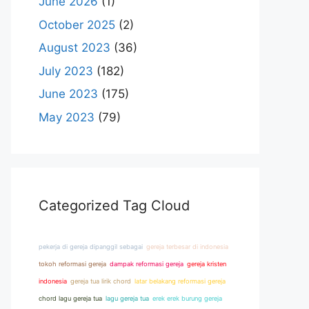
June 2026
(1)
October 2025
(2)
August 2023
(36)
July 2023
(182)
June 2023
(175)
May 2023
(79)
Categorized Tag Cloud
pekerja di gereja dipanggil sebagai
gereja terbesar di indonesia
tokoh reformasi gereja
dampak reformasi gereja
gereja kristen
indonesia
gereja tua lirik chord
latar belakang reformasi gereja
chord lagu gereja tua
lagu gereja tua
erek erek burung gereja