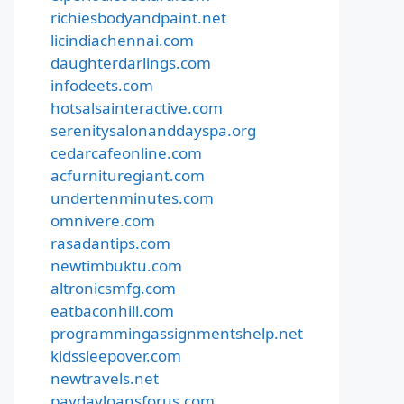
richiesbodyandpaint.net
licindiachennai.com
daughterdarlings.com
infodeets.com
hotsalsainteractive.com
serenitysalonanddayspa.org
cedarcafeonline.com
acfurnituregiant.com
undertenminutes.com
omnivere.com
rasadantips.com
newtimbuktu.com
altronicsmfg.com
eatbaconhill.com
programmingassignmentshelp.net
kidssleepover.com
newtravels.net
paydayloansforus.com