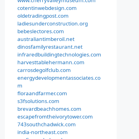
www.cherryvalleymuseum.com
cotentinwebdesign.com
oldetradingpost.com
ladiesunderconstruction.org
bebeslectores.com
australiantimberoil.net
dinosfamilyrestaurant.net
infraredbuildingtechnologies.com
harvesttablehermann.com
carrosdegolfclub.com
energydevelopmentassociates.co
m
floraandfarmer.com
s3fsolutions.com
brevardbeachhomes.com
escapefromtheivorytower.com
743southchadwick.com
india-northeast.com