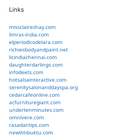
Links
missclaireshay.com
limras-india.com
elperiodicodelara.com
richiesbodyandpaint.net
licindiachennai.com
daughterdarlings.com
infodeets.com
hotsalsainteractive.com
serenitysalonanddayspa.org
cedarcafeonline.com
acfurnituregiant.com
undertenminutes.com
omnivere.com
rasadantips.com
newtimbuktu.com