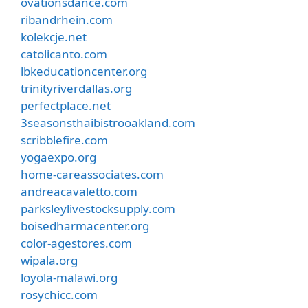
ovationsdance.com
ribandrhein.com
kolekcje.net
catolicanto.com
lbkeducationcenter.org
trinityriverdallas.org
perfectplace.net
3seasonsthaibistrooakland.com
scribblefire.com
yogaexpo.org
home-careassociates.com
andreacavaletto.com
parksleylivestocksupply.com
boisedharmacenter.org
color-agestores.com
wipala.org
loyola-malawi.org
rosychicc.com