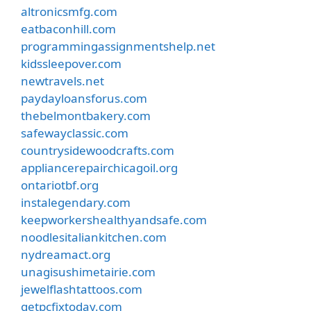
altronicsmfg.com
eatbaconhill.com
programmingassignmentshelp.net
kidssleepover.com
newtravels.net
paydayloansforus.com
thebelmontbakery.com
safewayclassic.com
countrysidewoodcrafts.com
appliancerepairchicagoil.org
ontariotbf.org
instalegendary.com
keepworkershealthyandsafe.com
noodlesitaliankitchen.com
nydreamact.org
unagisushimetairie.com
jewelflashtattoos.com
getpcfixtoday.com