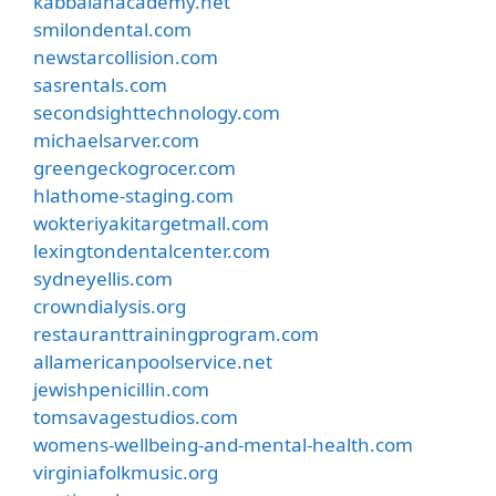
kabbalahacademy.net
smilondental.com
newstarcollision.com
sasrentals.com
secondsighttechnology.com
michaelsarver.com
greengeckogrocer.com
hlathome-staging.com
wokteriyakitargetmall.com
lexingtondentalcenter.com
sydneyellis.com
crowndialysis.org
restauranttrainingprogram.com
allamericanpoolservice.net
jewishpenicillin.com
tomsavagestudios.com
womens-wellbeing-and-mental-health.com
virginiafolkmusic.org