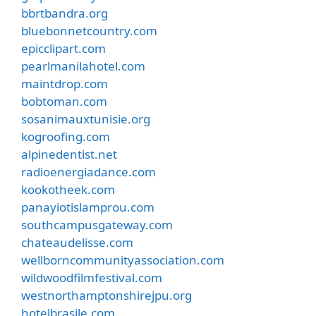
bbrtbandra.org
bluebonnetcountry.com
epicclipart.com
pearlmanilahotel.com
maintdrop.com
bobtoman.com
sosanimauxtunisie.org
kogroofing.com
alpinedentist.net
radioenergiadance.com
kookotheek.com
panayiotislamprou.com
southcampusgateway.com
chateaudelisse.com
wellborncommunityassociation.com
wildwoodfilmfestival.com
westnorthamptonshirejpu.org
hotelbrasile.com