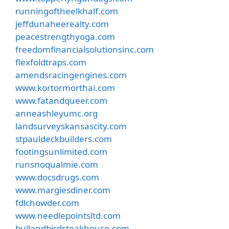
runningoftheelkhalf.com
jeffdunaheerealty.com
peacestrengthyoga.com
freedomfinancialsolutionsinc.com
flexfoldtraps.com
amendsracingengines.com
www.kortormorthai.com
www.fatandqueer.com
anneashleyumc.org
landsurveyskansascity.com
stpauldeckbuilders.com
footingsunlimited.com
runsnoqualmie.com
www.docsdrugs.com
www.margiesdiner.com
fdlchowder.com
www.needlepointsltd.com
bullandbirdsteakhouse.com