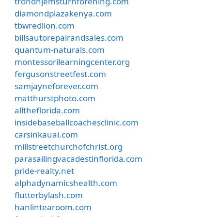
trondhjemsturnforening.com
diamondplazakenya.com
tbwredlion.com
billsautorepairandsales.com
quantum-naturals.com
montessorilearningcenter.org
fergusonstreetfest.com
samjayneforever.com
matthurstphoto.com
alltheflorida.com
insidebaseballcoachesclinic.com
carsinkauai.com
millstreetchurchofchrist.org
parasailingvacadestinflorida.com
pride-realty.net
alphadynamicshealth.com
flutterbylash.com
hanlintearoom.com