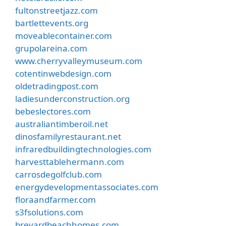
fultonstreetjazz.com
bartlettevents.org
moveablecontainer.com
grupolareina.com
www.cherryvalleymuseum.com
cotentinwebdesign.com
oldetradingpost.com
ladiesunderconstruction.org
bebeslectores.com
australiantimberoil.net
dinosfamilyrestaurant.net
infraredbuildingtechnologies.com
harvesttablehermann.com
carrosdegolfclub.com
energydevelopmentassociates.com
floraandfarmer.com
s3fsolutions.com
brevardbeachhomes.com