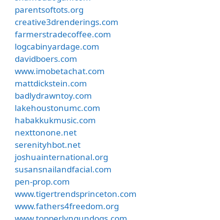
parentsoftots.org
creative3drenderings.com
farmerstradecoffee.com
logcabinyardage.com
davidboers.com
www.imobetachat.com
mattdickstein.com
badlydrawntoy.com
lakehoustonumc.com
habakkukmusic.com
nexttonone.net
serenityhbot.net
joshuainternational.org
susansnailandfacial.com
pen-prop.com
www.tigertrendsprinceton.com
www.fathers4freedom.org
www.topperlyngundogs.com