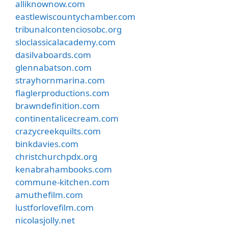
alliknownow.com
eastlewiscountychamber.com
tribunalcontenciosobc.org
sloclassicalacademy.com
dasilvaboards.com
glennabatson.com
strayhornmarina.com
flaglerproductions.com
brawndefinition.com
continentalicecream.com
crazycreekquilts.com
binkdavies.com
christchurchpdx.org
kenabrahambooks.com
commune-kitchen.com
amuthefilm.com
lustforlovefilm.com
nicolasjolly.net