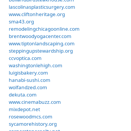
lascolinasplasticsurgery.com
www.cliftonheritage.org
sma43.org
remodelingchicagoonline.com
brentwoodyogacenter.com
www.tiptonlandscaping.com
steppingupstewardship.org
ccvoptica.com
washingtonlehigh.com
luigisbakery.com
hanabi-sushi.com
wolfandzed.com
dekuta.com
www.cinemabuzz.com
mixdepot.net
rosewoodmcs.com
sycamorehistory.org