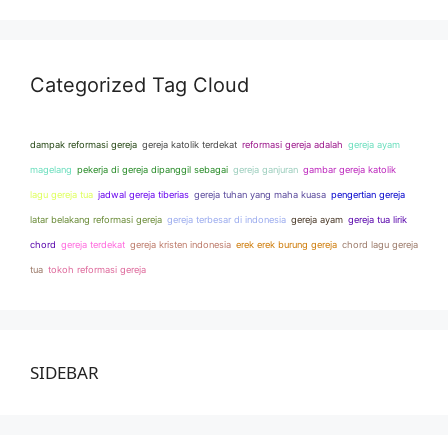
Categorized Tag Cloud
dampak reformasi gereja
gereja katolik terdekat
reformasi gereja adalah
gereja ayam
magelang
pekerja di gereja dipanggil sebagai
gereja ganjuran
gambar gereja katolik
lagu gereja tua
jadwal gereja tiberias
gereja tuhan yang maha kuasa
pengertian gereja
latar belakang reformasi gereja
gereja terbesar di indonesia
gereja ayam
gereja tua lirik
chord
gereja terdekat
gereja kristen indonesia
erek erek burung gereja
chord lagu gereja
tua
tokoh reformasi gereja
SIDEBAR