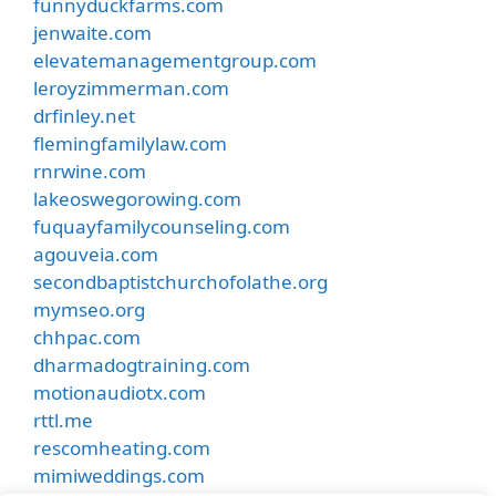
funnyduckfarms.com
jenwaite.com
elevatemanagementgroup.com
leroyzimmerman.com
drfinley.net
flemingfamilylaw.com
rnrwine.com
lakeoswegorowing.com
fuquayfamilycounseling.com
agouveia.com
secondbaptistchurchofolathe.org
mymseo.org
chhpac.com
dharmadogtraining.com
motionaudiotx.com
rttl.me
rescomheating.com
mimiweddings.com