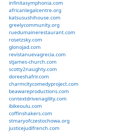
infinitasymphonia.com
africanlegalcentre.org
katsusushihouse.com
greelycommunity.org
ruedumainerestaurant.com
rosetzsky.com
glonojad.com
revistanuevagrecia.com
stjames-church.com
scotty2naughty.com
doreeshafrir.com
charmcitycomedyproject.com
beawareproductions.com
contextdrivenagility.com
ibikeoulu.com
coffinshakers.com
stmaryofczestochowa.org
justicejudifrench.com