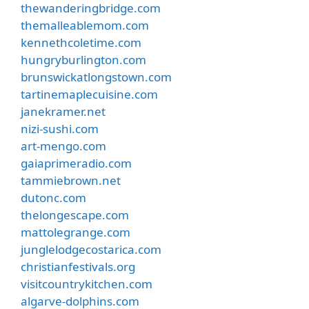
thewanderingbridge.com
themalleablemom.com
kennethcoletime.com
hungryburlington.com
brunswickatlongstown.com
tartinemaplecuisine.com
janekramer.net
nizi-sushi.com
art-mengo.com
gaiaprimeradio.com
tammiebrown.net
dutonc.com
thelongescape.com
mattolegrange.com
junglelodgecostarica.com
christianfestivals.org
visitcountrykitchen.com
algarve-dolphins.com