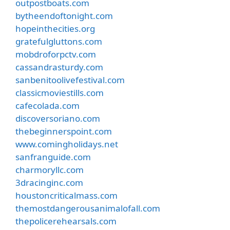
outpostboats.com
bytheendoftonight.com
hopeinthecities.org
gratefulgluttons.com
mobdroforpctv.com
cassandrasturdy.com
sanbenitoolivefestival.com
classicmoviestills.com
cafecolada.com
discoversoriano.com
thebeginnerspoint.com
www.comingholidays.net
sanfranguide.com
charmoryllc.com
3dracinginc.com
houstoncriticalmass.com
themostdangerousanimalofall.com
thepolicerehearsals.com