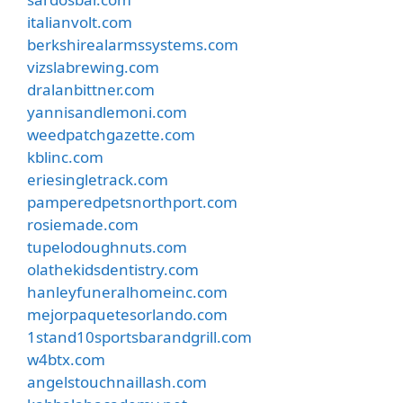
italianvolt.com
berkshirealarmssystems.com
vizslabrewing.com
dralanbittner.com
yannisandlemoni.com
weedpatchgazette.com
kblinc.com
eriesingletrack.com
pamperedpetsnorthport.com
rosiemade.com
tupelodoughnuts.com
olathekidsdentistry.com
hanleyfuneralhomeinc.com
mejorpaquetesorlando.com
1stand10sportsbarandgrill.com
w4btx.com
angelstouchnaillash.com