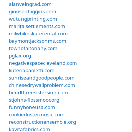
alanveingrad.com
ginosonhiggins.com
wutungprinting.com
maritalsettlements.com
milwbikeskaterental.com
baymontjacksonms.com
townofaltonany.com
pglax.org
negativespacecleveland.com
liuteriapaoletti.com
sunriseandgoodpeople.com
chinesedrywallproblem.com
bendthreesistersinn.com
stjohns-flossmoor.org
funnyboneusa.com
cookiedustermusic.com
reconstructionensemble.org
kavitafabrics.com