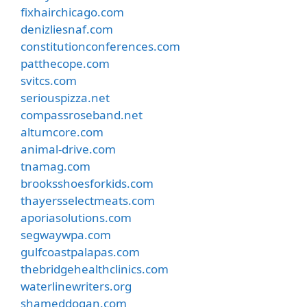
fixhairchicago.com
denizliesnaf.com
constitutionconferences.com
patthecope.com
svitcs.com
seriouspizza.net
compassroseband.net
altumcore.com
animal-drive.com
tnamag.com
brooksshoesforkids.com
thayersselectmeats.com
aporiasolutions.com
segwaywpa.com
gulfcoastpalapas.com
thebridgehealthclinics.com
waterlinewriters.org
shameddogan.com