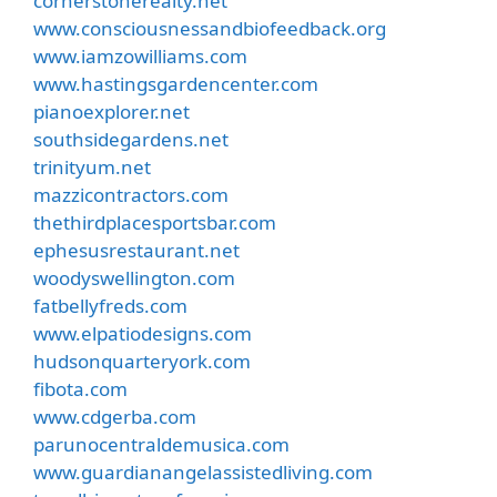
cornerstonerealty.net
www.consciousnessandbiofeedback.org
www.iamzowilliams.com
www.hastingsgardencenter.com
pianoexplorer.net
southsidegardens.net
trinityum.net
mazzicontractors.com
thethirdplacesportsbar.com
ephesusrestaurant.net
woodyswellington.com
fatbellyfreds.com
www.elpatiodesigns.com
hudsonquarteryork.com
fibota.com
www.cdgerba.com
parunocentraldemusica.com
www.guardianangelassistedliving.com