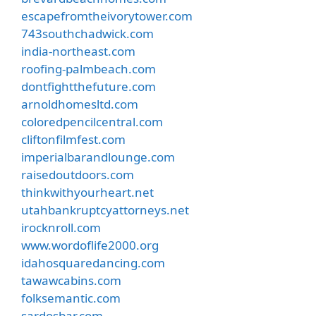
escapefromtheivorytower.com
743southchadwick.com
india-northeast.com
roofing-palmbeach.com
dontfightthefuture.com
arnoldhomesltd.com
coloredpencilcentral.com
cliftonfilmfest.com
imperialbarandlounge.com
raisedoutdoors.com
thinkwithyourheart.net
utahbankruptcyattorneys.net
irocknroll.com
www.wordoflife2000.org
idahosquaredancing.com
tawawcabins.com
folksemantic.com
sardosbar.com