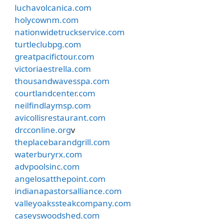
luchavolcanica.com
holycownm.com
nationwidetruckservice.com
turtleclubpg.com
greatpacifictour.com
victoriaestrella.com
thousandwavesspa.com
courtlandcenter.com
neilfindlaymsp.com
avicollisrestaurant.com
drcconline.org
v
theplacebarandgrill.com
waterburyrx.com
advpoolsinc.com
angelosatthepoint.com
indianapastorsalliance.com
valleyoakssteakcompany.com
caseyswoodshed.com