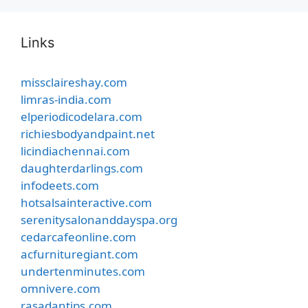
Links
missclaireshay.com
limras-india.com
elperiodicodelara.com
richiesbodyandpaint.net
licindiachennai.com
daughterdarlings.com
infodeets.com
hotsalsainteractive.com
serenitysalonanddayspa.org
cedarcafeonline.com
acfurnituregiant.com
undertenminutes.com
omnivere.com
rasadantips.com