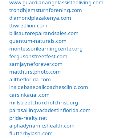
www.guardianangelassistedliving.com
trondhjemsturnforening.com
diamondplazakenya.com
tbwredlion.com
billsautorepairandsales.com
quantum-naturals.com
montessorilearningcenter.org
fergusonstreetfest.com
samjayneforever.com
matthurstphoto.com
alltheflorida.com
insidebaseballcoachesclinic.com
carsinkauai.com
millstreetchurchofchrist.org
parasailingvacadestinflorida.com
pride-realty.net
alphadynamicshealth.com
flutterbylash.com