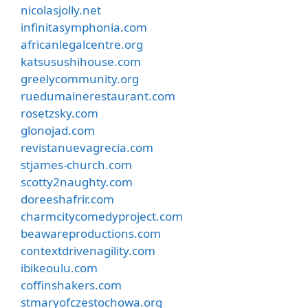
nicolasjolly.net
infinitasymphonia.com
africanlegalcentre.org
katsusushihouse.com
greelycommunity.org
ruedumainerestaurant.com
rosetzsky.com
glonojad.com
revistanuevagrecia.com
stjames-church.com
scotty2naughty.com
doreeshafrir.com
charmcitycomedyproject.com
beawareproductions.com
contextdrivenagility.com
ibikeoulu.com
coffinshakers.com
stmaryofczestochowa.org