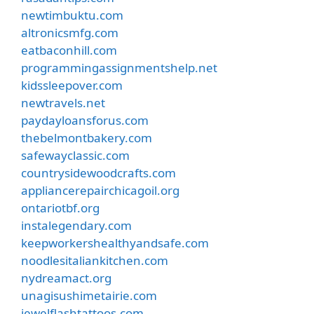
newtimbuktu.com
altronicsmfg.com
eatbaconhill.com
programmingassignmentshelp.net
kidssleepover.com
newtravels.net
paydayloansforus.com
thebelmontbakery.com
safewayclassic.com
countrysidewoodcrafts.com
appliancerepairchicagoil.org
ontariotbf.org
instalegendary.com
keepworkershealthyandsafe.com
noodlesitaliankitchen.com
nydreamact.org
unagisushimetairie.com
jewelflashtattoos.com