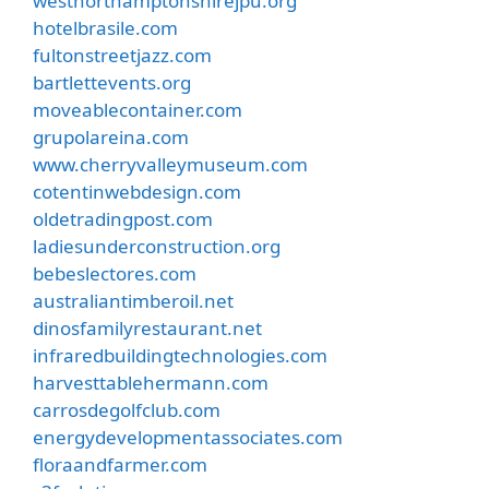
westnorthamptonshirejpu.org
hotelbrasile.com
fultonstreetjazz.com
bartlettevents.org
moveablecontainer.com
grupolareina.com
www.cherryvalleymuseum.com
cotentinwebdesign.com
oldetradingpost.com
ladiesunderconstruction.org
bebeslectores.com
australiantimberoil.net
dinosfamilyrestaurant.net
infraredbuildingtechnologies.com
harvesttablehermann.com
carrosdegolfclub.com
energydevelopmentassociates.com
floraandfarmer.com