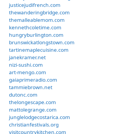
justicejudifrench.com
thewanderingbridge.com
themalleablemom.com
kennethcoletime.com
hungryburlington.com
brunswickatlongstown.com
tartinemaplecuisine.com
janekramer.net
nizi-sushi.com
art-mengo.com
gaiaprimeradio.com
tammiebrown.net
dutonc.com
thelongescape.com
mattolegrange.com
junglelodgecostarica.com
christianfestivals.org
visitcountrykitchen.com