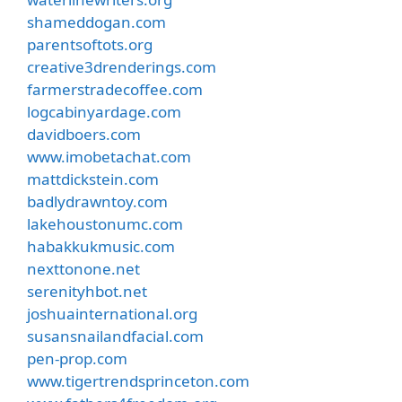
shameddogan.com
parentsoftots.org
creative3drenderings.com
farmerstradecoffee.com
logcabinyardage.com
davidboers.com
www.imobetachat.com
mattdickstein.com
badlydrawntoy.com
lakehoustonumc.com
habakkukmusic.com
nexttonone.net
serenityhbot.net
joshuainternational.org
susansnailandfacial.com
pen-prop.com
www.tigertrendsprinceton.com