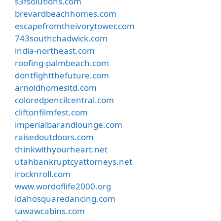
s3fsolutions.com
brevardbeachhomes.com
escapefromtheivorytower.com
743southchadwick.com
india-northeast.com
roofing-palmbeach.com
dontfightthefuture.com
arnoldhomesltd.com
coloredpencilcentral.com
cliftonfilmfest.com
imperialbarandlounge.com
raisedoutdoors.com
thinkwithyourheart.net
utahbankruptcyattorneys.net
irocknroll.com
www.wordoflife2000.org
idahosquaredancing.com
tawawcabins.com