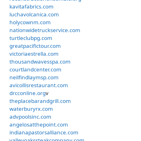
kavitafabrics.com
luchavolcanica.com
holycownm.com
nationwidetruckservice.com
turtleclubpg.com
greatpacifictour.com
victoriaestrella.com
thousandwavesspa.com
courtlandcenter.com
neilfindlaymsp.com
avicollisrestaurant.com
drcconline.org
v
theplacebarandgrill.com
waterburyrx.com
advpoolsinc.com
angelosatthepoint.com
indianapastorsalliance.com
valleyoakssteakcompany.com