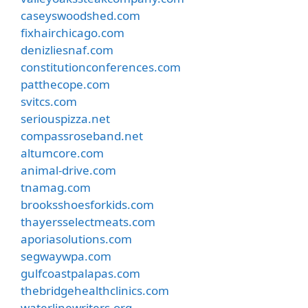
caseyswoodshed.com
fixhairchicago.com
denizliesnaf.com
constitutionconferences.com
patthecope.com
svitcs.com
seriouspizza.net
compassroseband.net
altumcore.com
animal-drive.com
tnamag.com
brooksshoesforkids.com
thayersselectmeats.com
aporiasolutions.com
segwaywpa.com
gulfcoastpalapas.com
thebridgehealthclinics.com
waterlinewriters.org