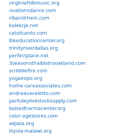
virginiafolkmusic.org
ovationsdance.com
ribandrhein.com
kolekcje.net
catolicanto.com
lbkeducationcenter.org
trinityriverdallas.org
perfectplace.net
3seasonsthaibistrooakland.com
scribblefire.com
yogaexpo.org
home-careassociates.com
andreacavaletto.com
parksleylivestocksupply.com
boisedharmacenter.org
color-agestores.com
wipala.org
loyola-malawi.org