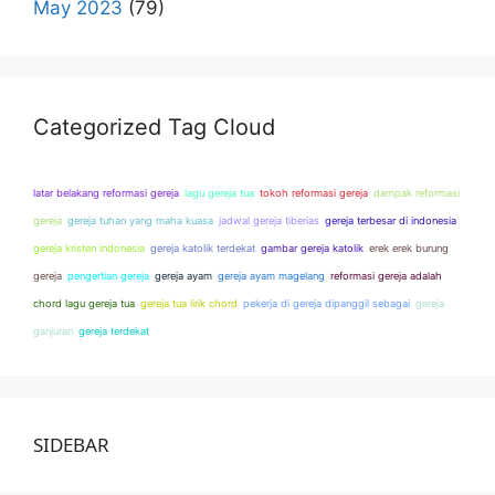
May 2023
(79)
Categorized Tag Cloud
latar belakang reformasi gereja
lagu gereja tua
tokoh reformasi gereja
dampak reformasi
gereja
gereja tuhan yang maha kuasa
jadwal gereja tiberias
gereja terbesar di indonesia
gereja kristen indonesia
gereja katolik terdekat
gambar gereja katolik
erek erek burung
gereja
pengertian gereja
gereja ayam
gereja ayam magelang
reformasi gereja adalah
chord lagu gereja tua
gereja tua lirik chord
pekerja di gereja dipanggil sebagai
gereja
ganjuran
gereja terdekat
SIDEBAR