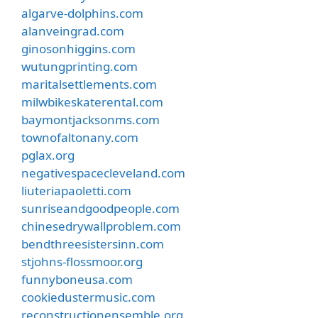
algarve-dolphins.com
alanveingrad.com
ginosonhiggins.com
wutungprinting.com
maritalsettlements.com
milwbikeskaterental.com
baymontjacksonms.com
townofaltonany.com
pglax.org
negativespacecleveland.com
liuteriapaoletti.com
sunriseandgoodpeople.com
chinesedrywallproblem.com
bendthreesistersinn.com
stjohns-flossmoor.org
funnyboneusa.com
cookiedustermusic.com
reconstructionensemble.org