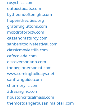
rosychicc.com
outpostboats.com
bytheendoftonight.com
hopeinthecities.org
gratefulgluttons.com
mobdroforpctv.com
cassandrasturdy.com
sanbenitoolivefestival.com
classicmoviestills.com
cafecolada.com
discoversoriano.com
thebeginnerspoint.com
www.comingholidays.net
sanfranguide.com
charmoryllc.com
3dracinginc.com
houstoncriticalmass.com
themostdangerousanimalofall.com