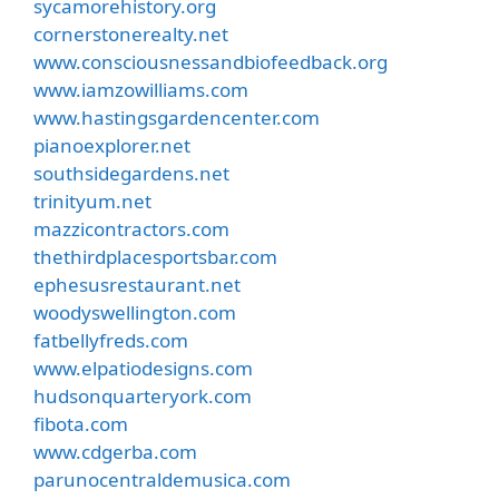
sycamorehistory.org
cornerstonerealty.net
www.consciousnessandbiofeedback.org
www.iamzowilliams.com
www.hastingsgardencenter.com
pianoexplorer.net
southsidegardens.net
trinityum.net
mazzicontractors.com
thethirdplacesportsbar.com
ephesusrestaurant.net
woodyswellington.com
fatbellyfreds.com
www.elpatiodesigns.com
hudsonquarteryork.com
fibota.com
www.cdgerba.com
parunocentraldemusica.com