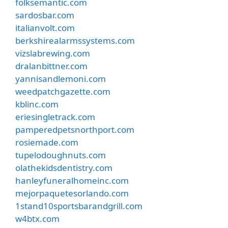
folksemantic.com
sardosbar.com
italianvolt.com
berkshirealarmssystems.com
vizslabrewing.com
dralanbittner.com
yannisandlemoni.com
weedpatchgazette.com
kblinc.com
eriesingletrack.com
pamperedpetsnorthport.com
rosiemade.com
tupelodoughnuts.com
olathekidsdentistry.com
hanleyfuneralhomeinc.com
mejorpaquetesorlando.com
1stand10sportsbarandgrill.com
w4btx.com