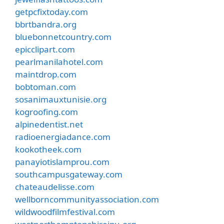
getpcfixtoday.com
bbrtbandra.org
bluebonnetcountry.com
epicclipart.com
pearlmanilahotel.com
maintdrop.com
bobtoman.com
sosanimauxtunisie.org
kogroofing.com
alpinedentist.net
radioenergiadance.com
kookotheek.com
panayiotislamprou.com
southcampusgateway.com
chateaudelisse.com
wellborncommunityassociation.com
wildwoodfilmfestival.com