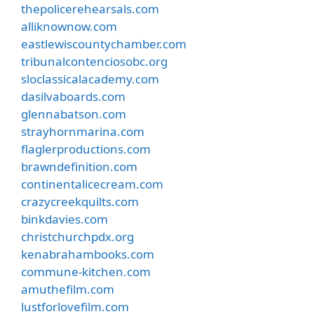
thepolicerehearsals.com
alliknownow.com
eastlewiscountychamber.com
tribunalcontenciosobc.org
sloclassicalacademy.com
dasilvaboards.com
glennabatson.com
strayhornmarina.com
flaglerproductions.com
brawndefinition.com
continentalicecream.com
crazycreekquilts.com
binkdavies.com
christchurchpdx.org
kenabrahambooks.com
commune-kitchen.com
amuthefilm.com
lustforlovefilm.com