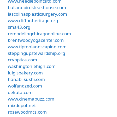
www.needlepointsltd.com
bullandbirdsteakhouse.com
lascolinasplasticsurgery.com
www.cliftonheritage.org
sma43.org
remodelingchicagoonline.com
brentwoodyogacenter.com
www.tiptonlandscaping.com
steppingupstewardship.org
ccvoptica.com
washingtonlehigh.com
luigisbakery.com
hanabi-sushi.com
wolfandzed.com
dekuta.com
www.cinemabuzz.com
mixdepot.net
rosewoodmcs.com