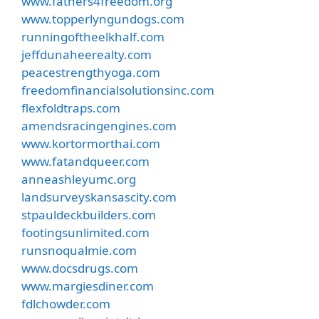
www.fathers4freedom.org
www.topperlyngundogs.com
runningoftheelkhalf.com
jeffdunaheerealty.com
peacestrengthyoga.com
freedomfinancialsolutionsinc.com
flexfoldtraps.com
amendsracingengines.com
www.kortormorthai.com
www.fatandqueer.com
anneashleyumc.org
landsurveyskansascity.com
stpauldeckbuilders.com
footingsunlimited.com
runsnoqualmie.com
www.docsdrugs.com
www.margiesdiner.com
fdlchowder.com