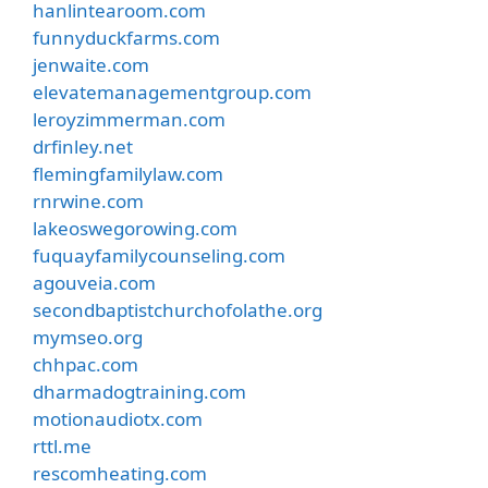
hanlintearoom.com
funnyduckfarms.com
jenwaite.com
elevatemanagementgroup.com
leroyzimmerman.com
drfinley.net
flemingfamilylaw.com
rnrwine.com
lakeoswegorowing.com
fuquayfamilycounseling.com
agouveia.com
secondbaptistchurchofolathe.org
mymseo.org
chhpac.com
dharmadogtraining.com
motionaudiotx.com
rttl.me
rescomheating.com