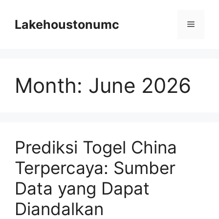
Skip
to
Lakehoustonumc
Menu
content
Month:
June 2026
Prediksi Togel China
Terpercaya: Sumber
Data yang Dapat
Diandalkan