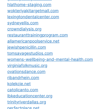
hlathome-staging.com
wokteriyakitargetmall.com
lexingtondentalcenter.com
sydneyellis.com
crowndialysis.org
restauranttrainingprogram.com
allamericanpoolservice.net
jewishpenicillin.com
tomsavagestudios.com
womens-wellbeing-and-mental-health.com
virginiafolkmusic.org
ovationsdance.com
ribandrhein.com
kolekcje.net
catolicanto.com
lbkeducationcenter.org
trinityriverdallas.org
perfectplace.net