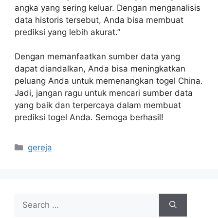
angka yang sering keluar. Dengan menganalisis
data historis tersebut, Anda bisa membuat
prediksi yang lebih akurat.”
Dengan memanfaatkan sumber data yang
dapat diandalkan, Anda bisa meningkatkan
peluang Anda untuk memenangkan togel China.
Jadi, jangan ragu untuk mencari sumber data
yang baik dan terpercaya dalam membuat
prediksi togel Anda. Semoga berhasil!
Categories
gereja
Search
for: