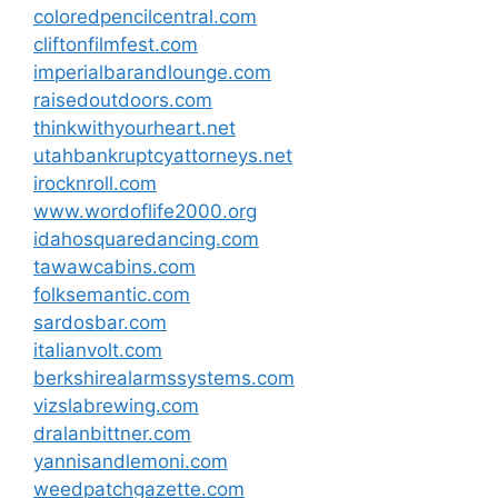
coloredpencilcentral.com
cliftonfilmfest.com
imperialbarandlounge.com
raisedoutdoors.com
thinkwithyourheart.net
utahbankruptcyattorneys.net
irocknroll.com
www.wordoflife2000.org
idahosquaredancing.com
tawawcabins.com
folksemantic.com
sardosbar.com
italianvolt.com
berkshirealarmssystems.com
vizslabrewing.com
dralanbittner.com
yannisandlemoni.com
weedpatchgazette.com