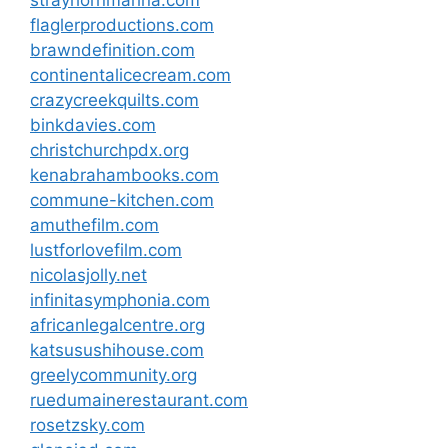
flaglerproductions.com
brawndefinition.com
continentalicecream.com
crazycreekquilts.com
binkdavies.com
christchurchpdx.org
kenabrahambooks.com
commune-kitchen.com
amuthefilm.com
lustforlovefilm.com
nicolasjolly.net
infinitasymphonia.com
africanlegalcentre.org
katsusushihouse.com
greelycommunity.org
ruedumainerestaurant.com
rosetzsky.com