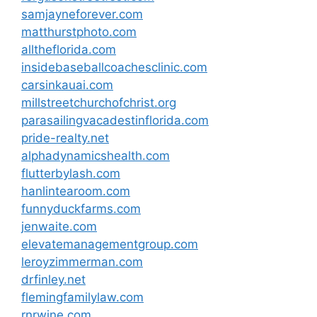
samjayneforever.com
matthurstphoto.com
alltheflorida.com
insidebaseballcoachesclinic.com
carsinkauai.com
millstreetchurchofchrist.org
parasailingvacadestinflorida.com
pride-realty.net
alphadynamicshealth.com
flutterbylash.com
hanlintearoom.com
funnyduckfarms.com
jenwaite.com
elevatemanagementgroup.com
leroyzimmerman.com
drfinley.net
flemingfamilylaw.com
rnrwine.com