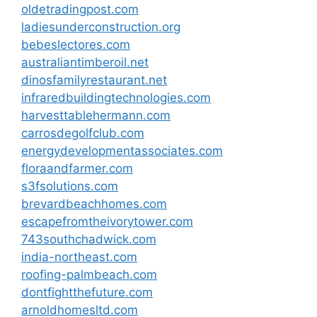
oldetradingpost.com
ladiesunderconstruction.org
bebeslectores.com
australiantimberoil.net
dinosfamilyrestaurant.net
infraredbuildingtechnologies.com
harvesttablehermann.com
carrosdegolfclub.com
energydevelopmentassociates.com
floraandfarmer.com
s3fsolutions.com
brevardbeachhomes.com
escapefromtheivorytower.com
743southchadwick.com
india-northeast.com
roofing-palmbeach.com
dontfightthefuture.com
arnoldhomesltd.com