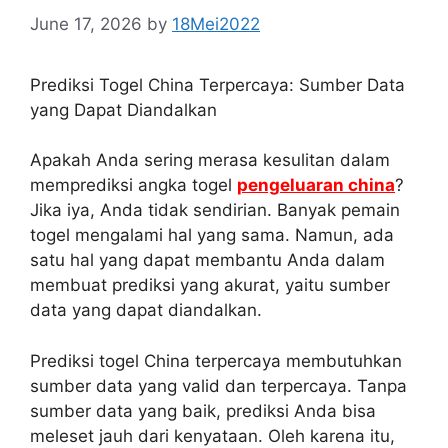
June 17, 2026
by
18Mei2022
Prediksi Togel China Terpercaya: Sumber Data
yang Dapat Diandalkan
Apakah Anda sering merasa kesulitan dalam
memprediksi angka togel
pengeluaran china
?
Jika iya, Anda tidak sendirian. Banyak pemain
togel mengalami hal yang sama. Namun, ada
satu hal yang dapat membantu Anda dalam
membuat prediksi yang akurat, yaitu sumber
data yang dapat diandalkan.
Prediksi togel China terpercaya membutuhkan
sumber data yang valid dan terpercaya. Tanpa
sumber data yang baik, prediksi Anda bisa
meleset jauh dari kenyataan. Oleh karena itu,