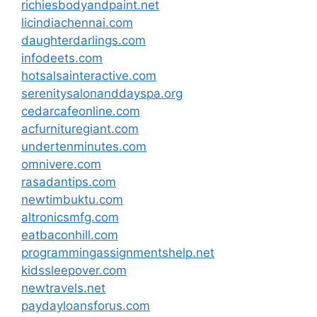
richiesbodyandpaint.net
licindiachennai.com
daughterdarlings.com
infodeets.com
hotsalsainteractive.com
serenitysalonanddayspa.org
cedarcafeonline.com
acfurnituregiant.com
undertenminutes.com
omnivere.com
rasadantips.com
newtimbuktu.com
altronicsmfg.com
eatbaconhill.com
programmingassignmentshelp.net
kidssleepover.com
newtravels.net
paydayloansforus.com