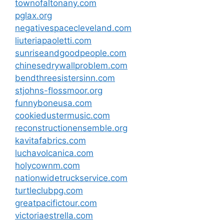
townofaltonany.com
pglax.org
negativespacecleveland.com
liuteriapaoletti.com
sunriseandgoodpeople.com
chinesedrywallproblem.com
bendthreesistersinn.com
stjohns-flossmoor.org
funnyboneusa.com
cookiedustermusic.com
reconstructionensemble.org
kavitafabrics.com
luchavolcanica.com
holycownm.com
nationwidetruckservice.com
turtleclubpg.com
greatpacifictour.com
victoriaestrella.com