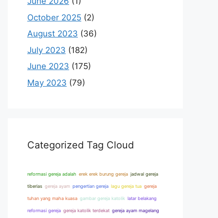
June 2026
(1)
October 2025
(2)
August 2023
(36)
July 2023
(182)
June 2023
(175)
May 2023
(79)
Categorized Tag Cloud
reformasi gereja adalah
erek erek burung gereja
jadwal gereja
tiberias
gereja ayam
pengertian gereja
lagu gereja tua
gereja
tuhan yang maha kuasa
gambar gereja katolik
latar belakang
reformasi gereja
gereja katolik terdekat
gereja ayam magelang