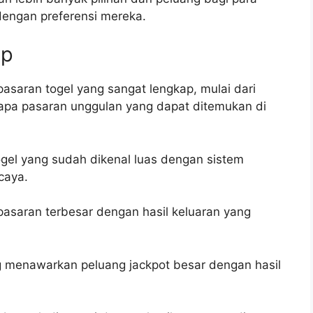
dengan preferensi mereka.
ap
pasaran togel yang sangat lengkap, mulai dari
erapa pasaran unggulan yang dapat ditemukan di
ogel yang sudah dikenal luas dengan sistem
caya.
 pasaran terbesar dengan hasil keluaran yang
g menawarkan peluang jackpot besar dengan hasil