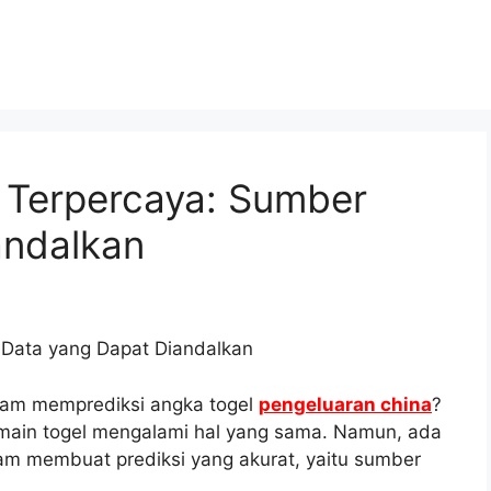
a Terpercaya: Sumber
andalkan
 Data yang Dapat Diandalkan
lam memprediksi angka togel
pengeluaran china
?
pemain togel mengalami hal yang sama. Namun, ada
m membuat prediksi yang akurat, yaitu sumber