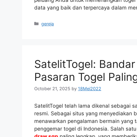
data yang baik dan terpercaya dalam mem
Categories
gereja
SatelitTogel: Banda
Pasaran Togel Palin
October 21, 2025
by
18Mei2022
SatelitTogel telah lama dikenal sebagai s
resmi. Sebagai situs yang menyediakan b
menawarkan pengalaman bermain yang tak
penggemar togel di Indonesia. Salah satu
draw sgp
paling lengkap, yang memberika