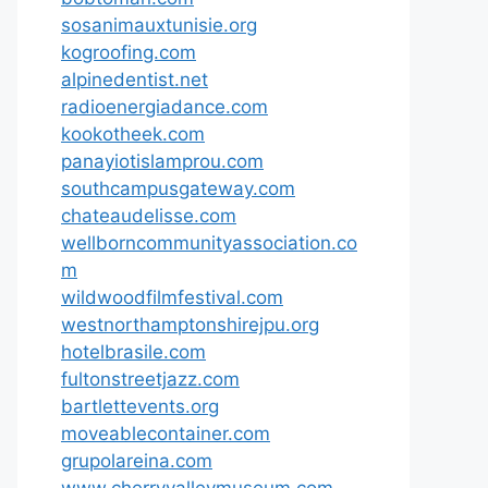
sosanimauxtunisie.org
kogroofing.com
alpinedentist.net
radioenergiadance.com
kookotheek.com
panayiotislamprou.com
southcampusgateway.com
chateaudelisse.com
wellborncommunityassociation.co
m
wildwoodfilmfestival.com
westnorthamptonshirejpu.org
hotelbrasile.com
fultonstreetjazz.com
bartlettevents.org
moveablecontainer.com
grupolareina.com
www.cherryvalleymuseum.com