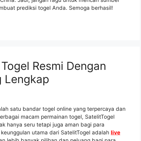
buat prediksi togel Anda. Semoga berhasil!
r Togel Resmi Dengan
g Lengkap
alah satu bandar togel online yang terpercaya dan
erbagai macam permainan togel, SatelitTogel
 hanya seru tetapi juga aman bagi para
 keunggulan utama dari SatelitTogel adalah
live
n lebih banyak pilihan dan peluang bagi para