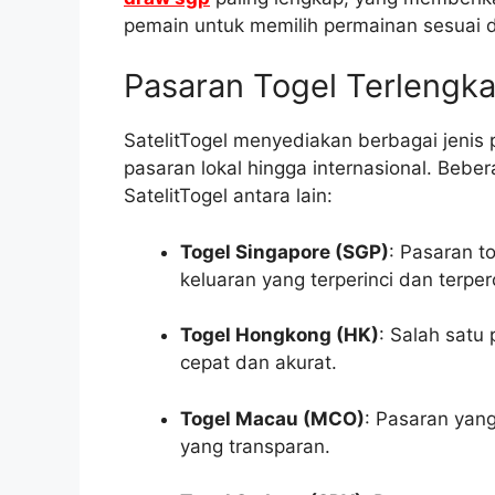
pemain untuk memilih permainan sesuai 
Pasaran Togel Terlengk
SatelitTogel menyediakan berbagai jenis 
pasaran lokal hingga internasional. Beb
SatelitTogel antara lain:
Togel Singapore (SGP)
: Pasaran t
keluaran yang terperinci dan terper
Togel Hongkong (HK)
: Salah satu
cepat dan akurat.
Togel Macau (MCO)
: Pasaran yan
yang transparan.