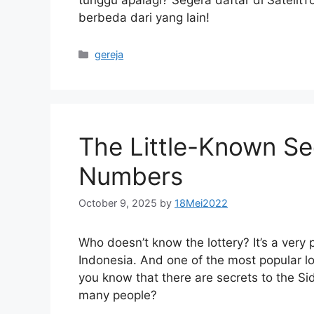
berbeda dari yang lain!
Categories
gereja
The Little-Known Se
Numbers
October 9, 2025
by
18Mei2022
Who doesn’t know the lottery? It’s a very 
Indonesia. And one of the most popular lo
you know that there are secrets to the Si
many people?