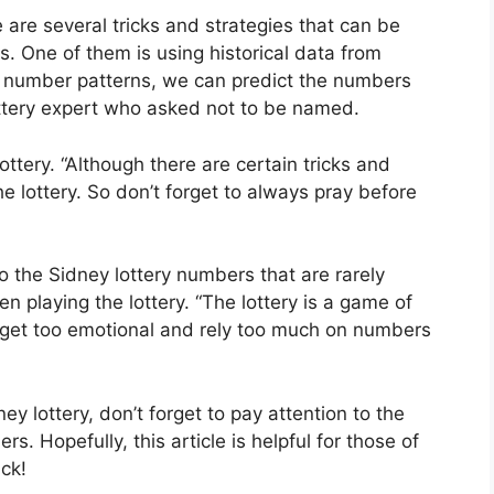
e are several tricks and strategies that can be
s. One of them is using historical data from
s number patterns, we can predict the numbers
lottery expert who asked not to be named.
lottery. “Although there are certain tricks and
the lottery. So don’t forget to always pray before
 the Sidney lottery numbers that are rarely
en playing the lottery. “The lottery is a game of
 get too emotional and rely too much on numbers
ney lottery, don’t forget to pay attention to the
. Hopefully, this article is helpful for those of
ck!