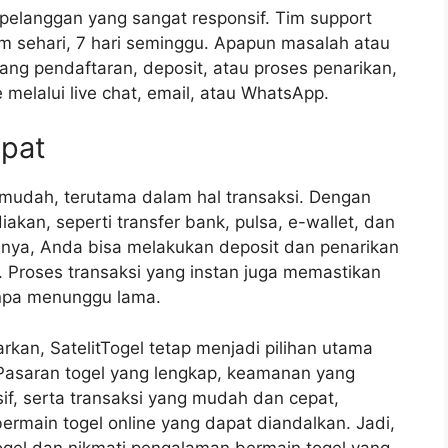
 pelanggan yang sangat responsif. Tim support
m sehari, 7 hari seminggu. Apapun masalah atau
tang pendaftaran, deposit, atau proses penarikan,
melalui live chat, email, atau WhatsApp.
epat
t mudah, terutama dalam hal transaksi. Dengan
kan, seperti transfer bank, pulsa, e-wallet, dan
innya, Anda bisa melakukan deposit dan penarikan
 Proses transaksi yang instan juga memastikan
npa menunggu lama.
kan, SatelitTogel tetap menjadi pilihan utama
 Pasaran togel yang lengkap, keamanan yang
if, serta transaksi yang mudah dan cepat,
ermain togel online yang dapat diandalkan. Jadi,
Togel dan nikmati pengalaman bermain togel yang