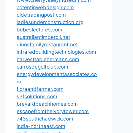
cotentinwebdesign.com
oldetradingpost.com
ladiesunderconstruction.org
bebeslectores.com
australiantimberoil.net
dinosfamilyrestaurant.net
infraredbuildingtechnologies.com
harvesttablehermann.com
carrosdegolfclub.com
energydevelopmentassociates.co
m
floraandfarmer.com
s3fsolutions.com
brevardbeachhomes.com
escapefromtheivorytower.com
743southchadwick.com
india-northeast.com