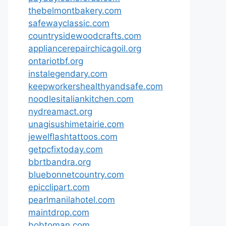
thebelmontbakery.com
safewayclassic.com
countrysidewoodcrafts.com
appliancerepairchicagoil.org
ontariotbf.org
instalegendary.com
keepworkershealthyandsafe.com
noodlesitaliankitchen.com
nydreamact.org
unagisushimetairie.com
jewelflashtattoos.com
getpcfixtoday.com
bbrtbandra.org
bluebonnetcountry.com
epicclipart.com
pearlmanilahotel.com
maintdrop.com
bobtoman.com