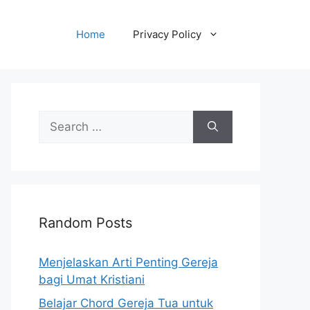
Home
Privacy Policy
Search
for:
Random Posts
Menjelaskan Arti Penting Gereja
bagi Umat Kristiani
Belajar Chord Gereja Tua untuk