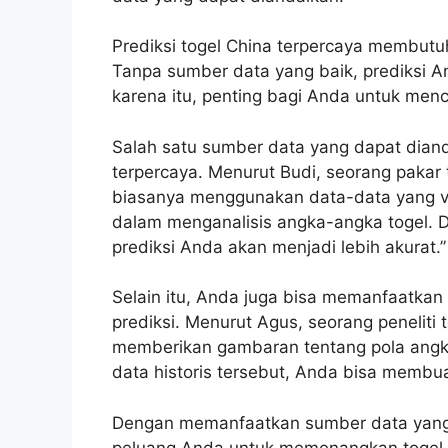
Prediksi togel China terpercaya membutu
Tanpa sumber data yang baik, prediksi A
karena itu, penting bagi Anda untuk men
Salah satu sumber data yang dapat dianda
terpercaya. Menurut Budi, seorang pakar t
biasanya menggunakan data-data yang va
dalam menganalisis angka-angka togel.
prediksi Anda akan menjadi lebih akurat.”
Selain itu, Anda juga bisa memanfaatkan
prediksi. Menurut Agus, seorang peneliti t
memberikan gambaran tentang pola angka
data historis tersebut, Anda bisa membuat
Dengan memanfaatkan sumber data yang 
peluang Anda untuk memenangkan togel C