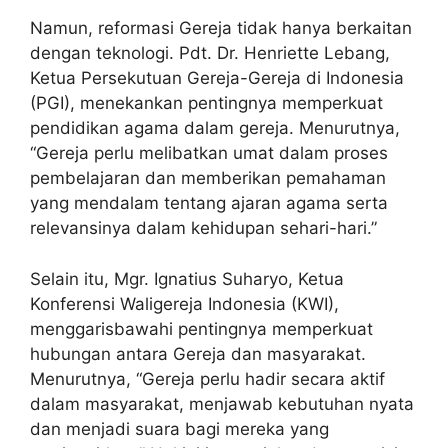
Namun, reformasi Gereja tidak hanya berkaitan
dengan teknologi. Pdt. Dr. Henriette Lebang,
Ketua Persekutuan Gereja-Gereja di Indonesia
(PGI), menekankan pentingnya memperkuat
pendidikan agama dalam gereja. Menurutnya,
“Gereja perlu melibatkan umat dalam proses
pembelajaran dan memberikan pemahaman
yang mendalam tentang ajaran agama serta
relevansinya dalam kehidupan sehari-hari.”
Selain itu, Mgr. Ignatius Suharyo, Ketua
Konferensi Waligereja Indonesia (KWI),
menggarisbawahi pentingnya memperkuat
hubungan antara Gereja dan masyarakat.
Menurutnya, “Gereja perlu hadir secara aktif
dalam masyarakat, menjawab kebutuhan nyata
dan menjadi suara bagi mereka yang