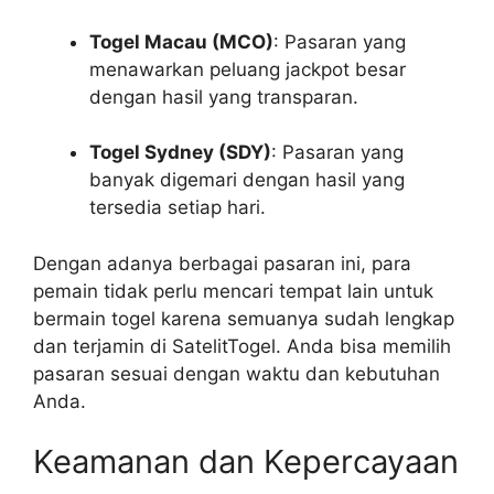
Togel Macau (MCO)
: Pasaran yang
menawarkan peluang jackpot besar
dengan hasil yang transparan.
Togel Sydney (SDY)
: Pasaran yang
banyak digemari dengan hasil yang
tersedia setiap hari.
Dengan adanya berbagai pasaran ini, para
pemain tidak perlu mencari tempat lain untuk
bermain togel karena semuanya sudah lengkap
dan terjamin di SatelitTogel. Anda bisa memilih
pasaran sesuai dengan waktu dan kebutuhan
Anda.
Keamanan dan Kepercayaan