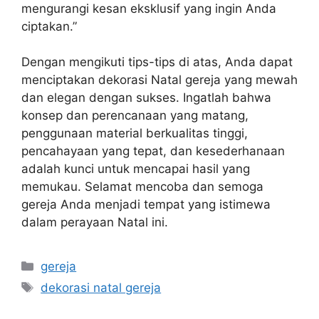
mengurangi kesan eksklusif yang ingin Anda
ciptakan.”
Dengan mengikuti tips-tips di atas, Anda dapat
menciptakan dekorasi Natal gereja yang mewah
dan elegan dengan sukses. Ingatlah bahwa
konsep dan perencanaan yang matang,
penggunaan material berkualitas tinggi,
pencahayaan yang tepat, dan kesederhanaan
adalah kunci untuk mencapai hasil yang
memukau. Selamat mencoba dan semoga
gereja Anda menjadi tempat yang istimewa
dalam perayaan Natal ini.
Categories
gereja
Tags
dekorasi natal gereja