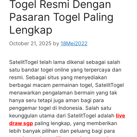
Togel Resmi Dengan
Pasaran Togel Paling
Lengkap
October 21, 2025
by
18Mei2022
SatelitTogel telah lama dikenal sebagai salah
satu bandar togel online yang terpercaya dan
resmi. Sebagai situs yang menyediakan
berbagai macam permainan togel, SatelitTogel
menawarkan pengalaman bermain yang tak
hanya seru tetapi juga aman bagi para
penggemar togel di Indonesia. Salah satu
keunggulan utama dari SatelitTogel adalah
live
draw sgp
paling lengkap, yang memberikan
lebih banyak pilihan dan peluang bagi para