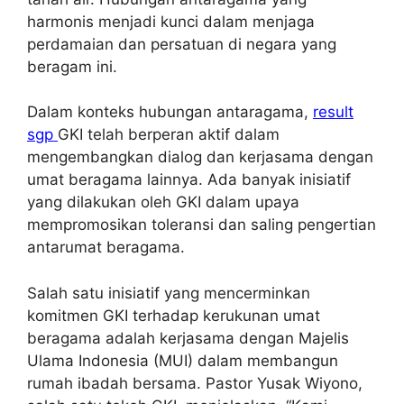
harmonis menjadi kunci dalam menjaga
perdamaian dan persatuan di negara yang
beragam ini.
Dalam konteks hubungan antaragama,
result
sgp
GKI telah berperan aktif dalam
mengembangkan dialog dan kerjasama dengan
umat beragama lainnya. Ada banyak inisiatif
yang dilakukan oleh GKI dalam upaya
mempromosikan toleransi dan saling pengertian
antarumat beragama.
Salah satu inisiatif yang mencerminkan
komitmen GKI terhadap kerukunan umat
beragama adalah kerjasama dengan Majelis
Ulama Indonesia (MUI) dalam membangun
rumah ibadah bersama. Pastor Yusak Wiyono,