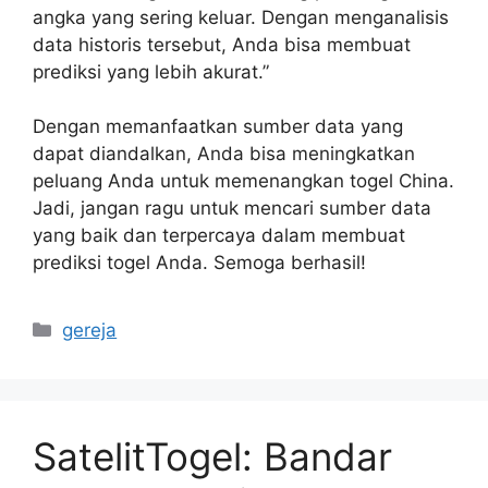
angka yang sering keluar. Dengan menganalisis
data historis tersebut, Anda bisa membuat
prediksi yang lebih akurat.”
Dengan memanfaatkan sumber data yang
dapat diandalkan, Anda bisa meningkatkan
peluang Anda untuk memenangkan togel China.
Jadi, jangan ragu untuk mencari sumber data
yang baik dan terpercaya dalam membuat
prediksi togel Anda. Semoga berhasil!
Categories
gereja
SatelitTogel: Bandar