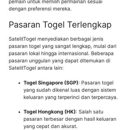
pemain untuk memilih permainan sesuai
dengan preferensi mereka.
Pasaran Togel Terlengkap
SatelitTogel menyediakan berbagai jenis
pasaran togel yang sangat lengkap, mulai dari
pasaran lokal hingga internasional. Beberapa
pasaran unggulan yang dapat ditemukan di
SatelitTogel antara lain:
Togel Singapore (SGP)
: Pasaran togel
yang sudah dikenal luas dengan sistem
keluaran yang terperinci dan terpercaya.
Togel Hongkong (HK)
: Salah satu
pasaran terbesar dengan hasil keluaran
yang cepat dan akurat.