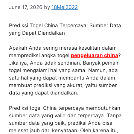
June 17, 2026
by
18Mei2022
Prediksi Togel China Terpercaya: Sumber Data
yang Dapat Diandalkan
Apakah Anda sering merasa kesulitan dalam
memprediksi angka togel
pengeluaran china
?
Jika iya, Anda tidak sendirian. Banyak pemain
togel mengalami hal yang sama. Namun, ada
satu hal yang dapat membantu Anda dalam
membuat prediksi yang akurat, yaitu sumber
data yang dapat diandalkan.
Prediksi togel China terpercaya membutuhkan
sumber data yang valid dan terpercaya. Tanpa
sumber data yang baik, prediksi Anda bisa
meleset jauh dari kenyataan. Oleh karena itu,