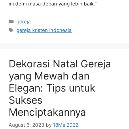
ini demi masa depan yang lebih baik.”
Categories
gereja
Tags
gereja kristen indonesia
Dekorasi Natal Gereja
yang Mewah dan
Elegan: Tips untuk
Sukses
Menciptakannya
August 6, 2023
by
18Mei2022