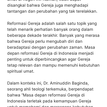
disangkal bahwa Gereja juga menghadapi
tantangan dan perubahan yang tak terelakkan.
Reformasi Gereja adalah salah satu topik yang
telah menarik perhatian banyak orang dalam
beberapa dekade terakhir. Banyak yang merasa
bahwa Gereja perlu mengubah diri dan
beradaptasi dengan perubahan zaman. Masa
depan reformasi Gereja di Indonesia menjadi
penting untuk diperbincangkan agar Gereja
tetap relevan dan mampu memenuhi kebutuhan
spiritual umat.
Dalam konteks ini, Dr. Aminuddin Baginda,
seorang ahli teologi terkemuka, berpendapat
bahwa “Masa depan reformasi Gereja di
Indonesia terletak pada kemampuan Gereja