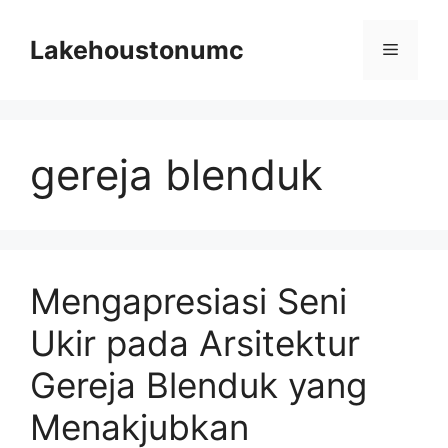
Skip
to
Lakehoustonumc
Menu
content
gereja blenduk
Mengapresiasi Seni
Ukir pada Arsitektur
Gereja Blenduk yang
Menakjubkan