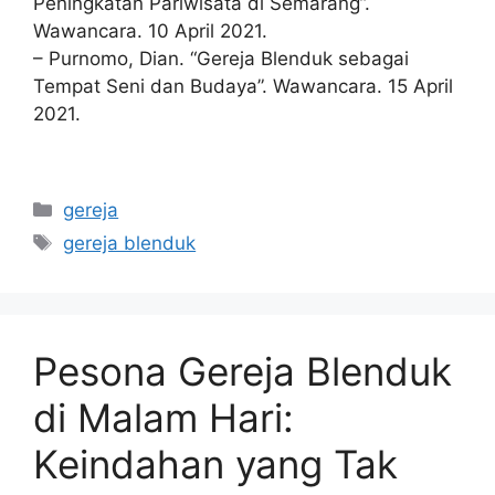
Peningkatan Pariwisata di Semarang”.
Wawancara. 10 April 2021.
– Purnomo, Dian. “Gereja Blenduk sebagai
Tempat Seni dan Budaya”. Wawancara. 15 April
2021.
Categories
gereja
Tags
gereja blenduk
Pesona Gereja Blenduk
di Malam Hari:
Keindahan yang Tak