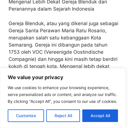
Mengenal Lebih Dekat Gereja Blenduk dan
Peranannya dalam Sejarah Indonesia
Gereja Blenduk, atau yang dikenal juga sebagai
Gereja Santa Perawan Maria Ratu Rosario,
merupakan salah satu kebanggaan Kota
Semarang. Gereja ini dibangun pada tahun
1753 oleh VOC (Vereenigde Oostindische
Compagnie) dan hingga kini masih tetap berdiri
kokoh di tengah kota. Mengenal lebih dekat
Gereja Blenduk dan peranannya dalam sejarah
We value your privacy
Indonesia tentu menjadi hal yang menarik untuk
diketahui.
We use cookies to enhance your browsing experience,
serve personalized ads or content, and analyze our traffic.
By clicking "Accept All", you consent to our use of cookies.
Gereja Blenduk memiliki arsitektur yang khas,
dengan atap bergaya Belanda dan menara
Customize
Reject All
Accept All
lonceng setinggi 50 meter. Tak heran jika gereja
ini sering dijadikan sebagai ikon kota