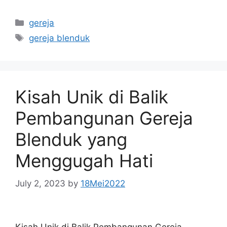
Categories
gereja
Tags
gereja blenduk
Kisah Unik di Balik
Pembangunan Gereja
Blenduk yang
Menggugah Hati
July 2, 2023
by
18Mei2022
Kisah Unik di Balik Pembangunan Gereja