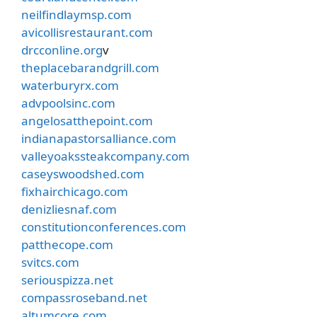
neilfindlaymsp.com
avicollisrestaurant.com
drcconline.org
v
theplacebarandgrill.com
waterburyrx.com
advpoolsinc.com
angelosatthepoint.com
indianapastorsalliance.com
valleyoakssteakcompany.com
caseyswoodshed.com
fixhairchicago.com
denizliesnaf.com
constitutionconferences.com
patthecope.com
svitcs.com
seriouspizza.net
compassroseband.net
altumcore.com