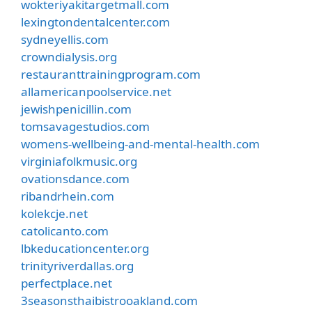
wokteriyakitargetmall.com
lexingtondentalcenter.com
sydneyellis.com
crowndialysis.org
restauranttrainingprogram.com
allamericanpoolservice.net
jewishpenicillin.com
tomsavagestudios.com
womens-wellbeing-and-mental-health.com
virginiafolkmusic.org
ovationsdance.com
ribandrhein.com
kolekcje.net
catolicanto.com
lbkeducationcenter.org
trinityriverdallas.org
perfectplace.net
3seasonsthaibistrooakland.com