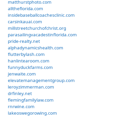
matthurstphoto.com
alltheflorida.com
insidebaseballcoachesclinic.com
carsinkauai.com
millstreetchurchofchrist.org
parasailingvacadestinflorida.com
pride-realty.net
alphadynamicshealth.com
flutterbylash.com
hanlintearoom.com
funnyduckfarms.com
jenwaite.com
elevatemanagementgroup.com
leroyzimmerman.com
drfinley.net
flemingfamilylaw.com
rnrwine.com
lakeoswegorowing.com