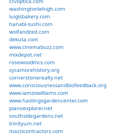
ccvoptica.com
washingtonlehigh.com
luigisbakery.com
hanabi-sushi.com
wolfandzed.com
dekuta.com
www.cinemabuzz.com
mixdepot.net
rosewoodmcs.com
sycamorehistory.org
cornerstonerealty.net
www.consciousnessandbiofeedback.org
www.iamzowilliams.com
www.hastingsgardencenter.com
pianoexplorer.net
southsidegardens.net
trinityum.net
mazzicontractors.com