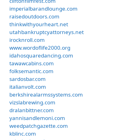
cliftonfilmfest.com
imperialbarandlounge.com
raisedoutdoors.com
thinkwithyourheart.net
utahbankruptcyattorneys.net
irocknroll.com
www.wordoflife2000.org
idahosquaredancing.com
tawawcabins.com
folksemantic.com
sardosbar.com
italianvolt.com
berkshirealarmssystems.com
vizslabrewing.com
dralanbittner.com
yannisandlemoni.com
weedpatchgazette.com
kblinc.com