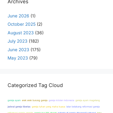
Archives
June 2026
(1)
October 2025
(2)
August 2023
(36)
July 2023
(182)
June 2023
(175)
May 2023
(79)
Categorized Tag Cloud
gereja ayam
erek erek burung gereja
gereja kristen indonesia
gereja ayam magelang
jadwal gereja tiberias
gereja tuhan yang maha kuasa
latar belakang reformasi gereja
reformasi gereja adalah
gereja tua lirik chord
pekerja di gereja dipanggil sebagai
lagu