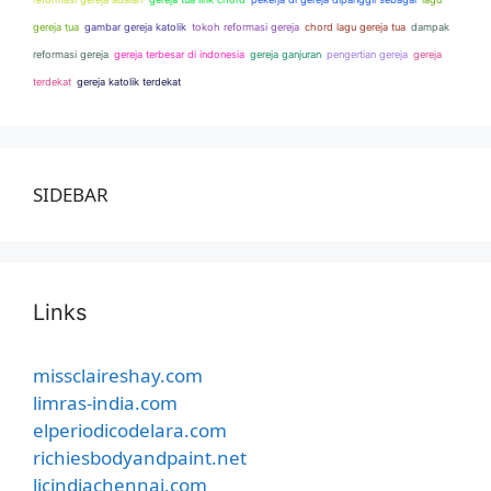
gereja tua
gambar gereja katolik
tokoh reformasi gereja
chord lagu gereja tua
dampak
reformasi gereja
gereja terbesar di indonesia
gereja ganjuran
pengertian gereja
gereja
terdekat
gereja katolik terdekat
SIDEBAR
Links
missclaireshay.com
limras-india.com
elperiodicodelara.com
richiesbodyandpaint.net
licindiachennai.com