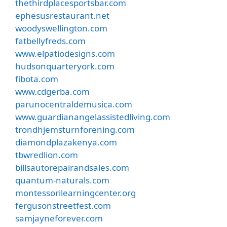
thethirdplacesportsbar.com
ephesusrestaurant.net
woodyswellington.com
fatbellyfreds.com
www.elpatiodesigns.com
hudsonquarteryork.com
fibota.com
www.cdgerba.com
parunocentraldemusica.com
www.guardianangelassistedliving.com
trondhjemsturnforening.com
diamondplazakenya.com
tbwredlion.com
billsautorepairandsales.com
quantum-naturals.com
montessorilearningcenter.org
fergusonstreetfest.com
samjayneforever.com