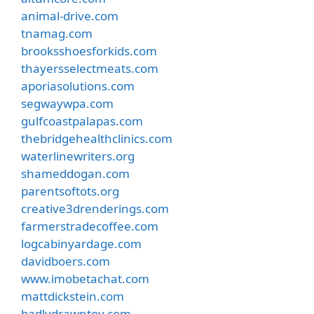
animal-drive.com
tnamag.com
brooksshoesforkids.com
thayersselectmeats.com
aporiasolutions.com
segwaywpa.com
gulfcoastpalapas.com
thebridgehealthclinics.com
waterlinewriters.org
shameddogan.com
parentsoftots.org
creative3drenderings.com
farmerstradecoffee.com
logcabinyardage.com
davidboers.com
www.imobetachat.com
mattdickstein.com
badlydrawntoy.com