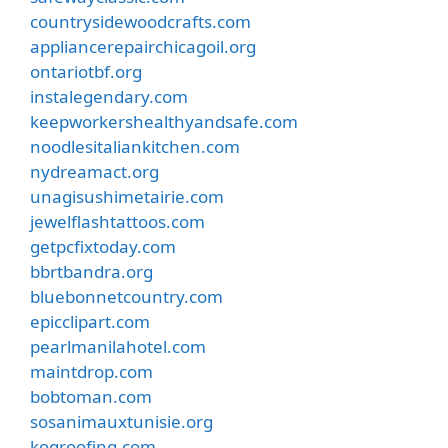
countrysidewoodcrafts.com
appliancerepairchicagoil.org
ontariotbf.org
instalegendary.com
keepworkershealthyandsafe.com
noodlesitaliankitchen.com
nydreamact.org
unagisushimetairie.com
jewelflashtattoos.com
getpcfixtoday.com
bbrtbandra.org
bluebonnetcountry.com
epicclipart.com
pearlmanilahotel.com
maintdrop.com
bobtoman.com
sosanimauxtunisie.org
kogroofing.com