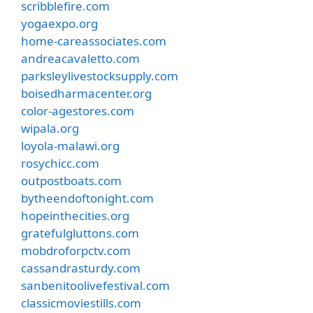
scribblefire.com
yogaexpo.org
home-careassociates.com
andreacavaletto.com
parksleylivestocksupply.com
boisedharmacenter.org
color-agestores.com
wipala.org
loyola-malawi.org
rosychicc.com
outpostboats.com
bytheendoftonight.com
hopeinthecities.org
gratefulgluttons.com
mobdroforpctv.com
cassandrasturdy.com
sanbenitoolivefestival.com
classicmoviestills.com