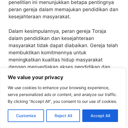
penelitian ini menunjukkan betapa pentingnya
peran gereja dalam memajukan pendidikan dan
kesejahteraan masyarakat.
Dalam kesimpulannya, peran gereja Toraja
dalam pendidikan dan kesejahteraan
masyarakat tidak dapat diabaikan. Gereja telah
membuktikan komitmennya untuk
meningkatkan kualitas hidup masyarakat
dengan menyediakan akses pendidikan dan
membantu dalam memperbaiki kondisi sosial
We value your privacy
dan ekonomi. Gereja Toraja adalah mitra
We use cookies to enhance your browsing experience,
penting bagi pemerintah dan masyarakat dalam
serve personalized ads or content, and analyze our traffic.
mencapai pembangunan yang berkelanjutan
By clicking "Accept All", you consent to our use of cookies.
dan kesejahteraan bagi semua.
Customize
Reject All
Accept All
Categories
gereja