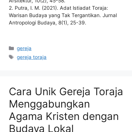
Arsitektur, 10(2), 45-58.
2. Putra, I. M. (2021). Adat Istiadat Toraja:
Warisan Budaya yang Tak Tergantikan. Jurnal
Antropologi Budaya, 8(1), 25-39.
Categories
gereja
Tags
gereja toraja
Cara Unik Gereja Toraja
Menggabungkan
Agama Kristen dengan
Budaya Lokal