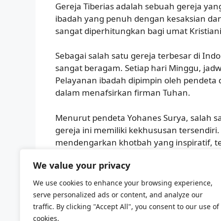
Gereja Tiberias adalah sebuah gereja yan
ibadah yang penuh dengan kesaksian dan 
sangat diperhitungkan bagi umat Kristiani
Sebagai salah satu gereja terbesar di Indo
sangat beragam. Setiap hari Minggu, jadw
Pelayanan ibadah dipimpin oleh pendet
dalam menafsirkan firman Tuhan.
Menurut pendeta Yohanes Surya, salah sat
gereja ini memiliki kekhususan tersendiri. 
mendengarkan khotbah yang inspiratif, t
mujizat yang dilakukan oleh Tuhan,” ujar
We value your privacy
Kesaksian dan firman Tuhan yang dipap
We use cookies to enhance your browsing experience,
memiliki pengaruh yang sangat besar bag
serve personalized ads or content, and analyze our
datang ke gereja ini merasa terinspirasi 
traffic. By clicking "Accept All", you consent to our use of
mereka dengar.
cookies.