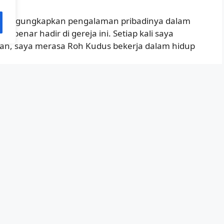
ia, mengungkapkan pengalaman pribadinya dalam
r-benar hadir di gereja ini. Setiap kali saya
an, saya merasa Roh Kudus bekerja dalam hidup
 Tiberias juga memiliki jadwal ibadah khusus yang
i mengadakan ibadah penyembuhan yang dihadiri
an fisik dan rohani.
 pengkhotbah terkenal di Indonesia, ibadah
ekuatan yang luar biasa. “Setiap kali kita
nyata bahwa Tuhan hadir di tengah-tengah kita,”
yanan sosial yang aktif. Setiap minggu, gereja ini
mberian makanan kepada kaum miskin dan bantuan