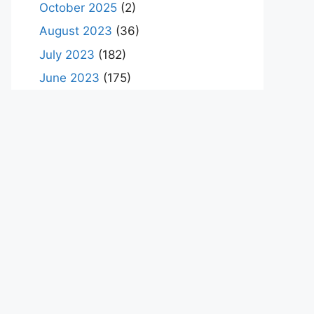
October 2025
(2)
August 2023
(36)
July 2023
(182)
June 2023
(175)
May 2023
(79)
Categorized Tag Cloud
pengertian gereja
reformasi gereja adalah
jadwal gereja tiberias
tokoh reformasi gereja
gambar gereja katolik
gereja terbesar di
indonesia
gereja katolik terdekat
gereja ayam magelang
gereja
terdekat
dampak reformasi gereja
gereja ayam
erek erek
burung gereja
latar belakang reformasi gereja
gereja tuhan yang