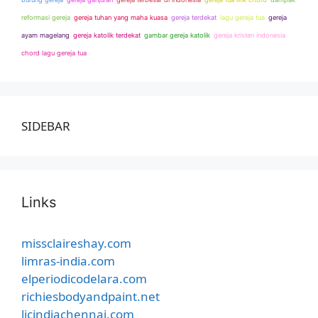
reformasi gereja
gereja tuhan yang maha kuasa
gereja terdekat
lagu gereja tua
gereja
ayam magelang
gereja katolik terdekat
gambar gereja katolik
gereja kristen indonesia
chord lagu gereja tua
SIDEBAR
Links
missclaireshay.com
limras-india.com
elperiodicodelara.com
richiesbodyandpaint.net
licindiachennai.com