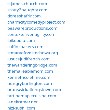
stjames-church.com
scotty2naughty.com
doreeshafrir.com
charmcitycomedyproject.com
beawareproductions.com
contextdrivenagility.com
ibikeoulu.com
coffinshakers.com
stmaryofczestochowa.org
justicejudifrench.com
thewanderingbridge.com
themalleablemom.com
kennethcoletime.com
hungryburlington.com
brunswickatlongstown.com
tartinemaplecuisine.com
janekramer.net
nizi-sushi.com