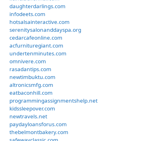
daughterdarlings.com
infodeets.com
hotsalsainteractive.com
serenitysalonanddayspa.org
cedarcafeonline.com
acfurnituregiant.com
undertenminutes.com
omnivere.com
rasadantips.com
newtimbuktu.com
altronicsmfg.com
eatbaconhill.com
programmingassignmentshelp.net
kidssleepover.com
newtravels.net
paydayloansforus.com
thebelmontbakery.com
safewayclassic.com