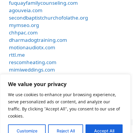
fuquayfamilycounseling.com
agouveia.com
secondbaptistchurchofolathe.org
mymseo.org
chhpac.com
dharmadogtraining.com
motionaudiotx.com
rttl.me
rescomheating.com
mimiweddings.com
besthostinnkansascity.com
We value your privacy
smithdentalcare.net
undergroundmusiccafe.com
We use cookies to enhance your browsing experience,
samhubermusic.com
serve personalized ads or content, and analyze our
apexfence.net
traffic. By clicking "Accept All", you consent to our use of
cookies.
Customize
Reject All
Accept All