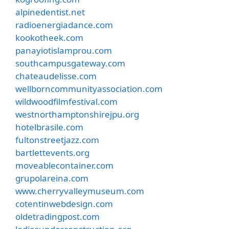
alpinedentist.net
radioenergiadance.com
kookotheek.com
panayiotislamprou.com
southcampusgateway.com
chateaudelisse.com
wellborncommunityassociation.com
wildwoodfilmfestival.com
westnorthamptonshirejpu.org
hotelbrasile.com
fultonstreetjazz.com
bartlettevents.org
moveablecontainer.com
grupolareina.com
www.cherryvalleymuseum.com
cotentinwebdesign.com
oldetradingpost.com