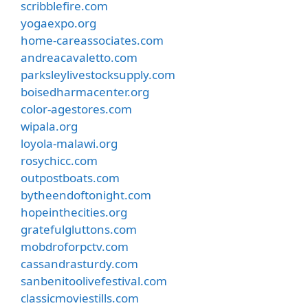
scribblefire.com
yogaexpo.org
home-careassociates.com
andreacavaletto.com
parksleylivestocksupply.com
boisedharmacenter.org
color-agestores.com
wipala.org
loyola-malawi.org
rosychicc.com
outpostboats.com
bytheendoftonight.com
hopeinthecities.org
gratefulgluttons.com
mobdroforpctv.com
cassandrasturdy.com
sanbenitoolivefestival.com
classicmoviestills.com