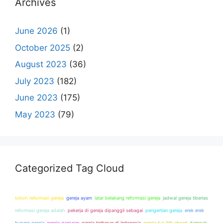
Archives
June 2026
(1)
October 2025
(2)
August 2023
(36)
July 2023
(182)
June 2023
(175)
May 2023
(79)
Categorized Tag Cloud
tokoh reformasi gereja
gereja ayam
latar belakang reformasi gereja
jadwal gereja tiberias
reformasi gereja adalah
pekerja di gereja dipanggil sebagai
pengertian gereja
erek erek
burung gereja
gereja ganjuran
gereja terbesar di indonesia
gereja tua lirik chord
dampak