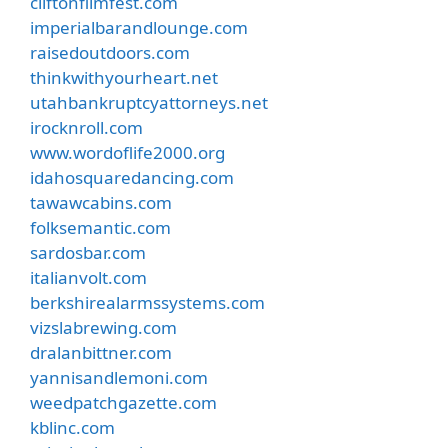
cliftonfilmfest.com
imperialbarandlounge.com
raisedoutdoors.com
thinkwithyourheart.net
utahbankruptcyattorneys.net
irocknroll.com
www.wordoflife2000.org
idahosquaredancing.com
tawawcabins.com
folksemantic.com
sardosbar.com
italianvolt.com
berkshirealarmssystems.com
vizslabrewing.com
dralanbittner.com
yannisandlemoni.com
weedpatchgazette.com
kblinc.com