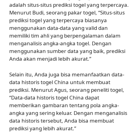
adalah situs-situs prediksi togel yang terpercaya.
Menurut Budi, seorang pakar togel, “Situs-situs
prediksi togel yang terpercaya biasanya
menggunakan data-data yang valid dan
memiliki tim ahli yang berpengalaman dalam
menganalisis angka-angka togel. Dengan
menggunakan sumber data yang baik, prediksi
Anda akan menjadi lebih akurat.”
Selain itu, Anda juga bisa memanfaatkan data-
data historis togel China untuk membuat
prediksi. Menurut Agus, seorang peneliti togel,
“Data-data historis togel China dapat
memberikan gambaran tentang pola angka-
angka yang sering keluar. Dengan menganalisis
data historis tersebut, Anda bisa membuat
prediksi yang lebih akurat.”