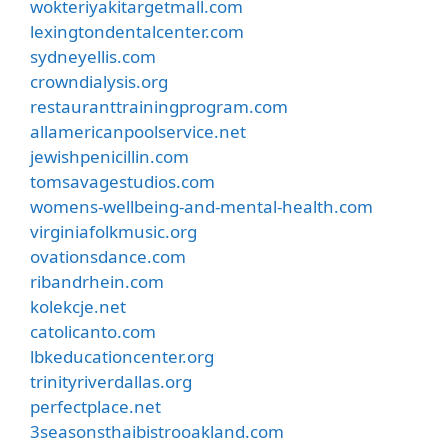
wokteriyakitargetmall.com
lexingtondentalcenter.com
sydneyellis.com
crowndialysis.org
restauranttrainingprogram.com
allamericanpoolservice.net
jewishpenicillin.com
tomsavagestudios.com
womens-wellbeing-and-mental-health.com
virginiafolkmusic.org
ovationsdance.com
ribandrhein.com
kolekcje.net
catolicanto.com
lbkeducationcenter.org
trinityriverdallas.org
perfectplace.net
3seasonsthaibistrooakland.com