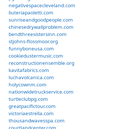
negativespacecleveland.com
liuteriapaoletti.com
sunriseandgoodpeople.com
chinesedrywallproblem.com
bendthreesistersinn.com
stjohns-flossmoor.org
funnyboneusa.com
cookiedustermusic.com
reconstructionensemble.org
kavitafabrics.com
luchavolcanica.com
holycownm.com
nationwidetruckservice.com
turtleclubpg.com
greatpacifictour.com
victoriaestrella.com
thousandwavesspa.com
courtlandcenter.com