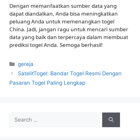
Dengan memanfaatkan sumber data yang
dapat diandalkan, Anda bisa meningkatkan
peluang Anda untuk memenangkan togel
China. Jadi, jangan ragu untuk mencari sumber
data yang baik dan terpercaya dalam membuat
prediksi togel Anda. Semoga berhasil!
Categories
gereja
SatelitTogel: Bandar Togel Resmi Dengan
Pasaran Togel Paling Lengkap
Search
for: