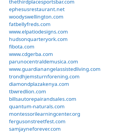
thethirdplacesportsbar.com
ephesusrestaurant.net
woodyswellington.com
fatbellyfreds.com
www.elpatiodesigns.com
hudsonquarteryork.com
fibota.com
www.cdgerba.com
parunocentraldemusica.com
www.guardianangelassistedliving.com
trondhjemsturnforening.com
diamondplazakenya.com
tbwredlion.com
billsautorepairandsales.com
quantum-naturals.com
montessorilearningcenter.org
fergusonstreetfest.com
samjayneforever.com