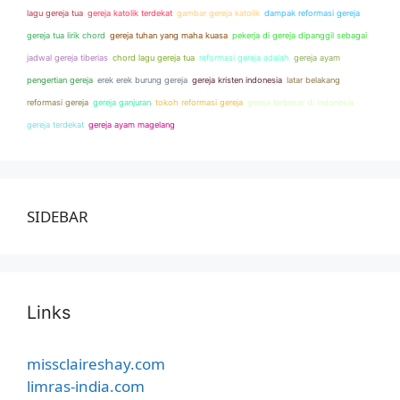
lagu gereja tua
gereja katolik terdekat
gambar gereja katolik
dampak reformasi gereja
gereja tua lirik chord
gereja tuhan yang maha kuasa
pekerja di gereja dipanggil sebagai
jadwal gereja tiberias
chord lagu gereja tua
reformasi gereja adalah
gereja ayam
pengertian gereja
erek erek burung gereja
gereja kristen indonesia
latar belakang
reformasi gereja
gereja ganjuran
tokoh reformasi gereja
gereja terbesar di indonesia
gereja terdekat
gereja ayam magelang
SIDEBAR
Links
missclaireshay.com
limras-india.com