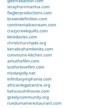
glennabatson.com
strayhornmarina.com
flaglerproductions.com
brawndefinition.com
continentalicecream.com
crazycreekquilts.com
binkdavies.com
christchurchpdx.org
kenabrahambooks.com
commune-kitchen.com
amuthefilm.com
lustforlovefilm.com
nicolasjolly.net
infinitasymphonia.com
africanlegalcentre.org
katsusushihouse.com
greelycommunity.org
ruedumainerestaurant.com