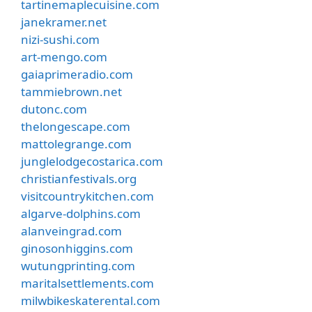
tartinemaplecuisine.com
janekramer.net
nizi-sushi.com
art-mengo.com
gaiaprimeradio.com
tammiebrown.net
dutonc.com
thelongescape.com
mattolegrange.com
junglelodgecostarica.com
christianfestivals.org
visitcountrykitchen.com
algarve-dolphins.com
alanveingrad.com
ginosonhiggins.com
wutungprinting.com
maritalsettlements.com
milwbikeskaterental.com