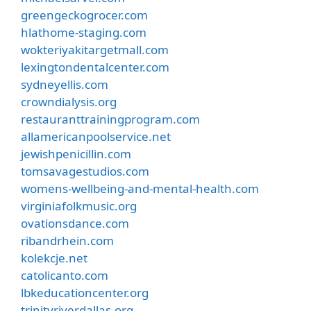
greengeckogrocer.com
hlathome-staging.com
wokteriyakitargetmall.com
lexingtondentalcenter.com
sydneyellis.com
crowndialysis.org
restauranttrainingprogram.com
allamericanpoolservice.net
jewishpenicillin.com
tomsavagestudios.com
womens-wellbeing-and-mental-health.com
virginiafolkmusic.org
ovationsdance.com
ribandrhein.com
kolekcje.net
catolicanto.com
lbkeducationcenter.org
trinityriverdallas.org