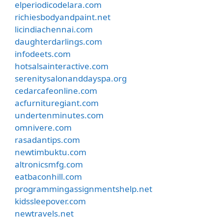
elperiodicodelara.com
richiesbodyandpaint.net
licindiachennai.com
daughterdarlings.com
infodeets.com
hotsalsainteractive.com
serenitysalonanddayspa.org
cedarcafeonline.com
acfurnituregiant.com
undertenminutes.com
omnivere.com
rasadantips.com
newtimbuktu.com
altronicsmfg.com
eatbaconhill.com
programmingassignmentshelp.net
kidssleepover.com
newtravels.net