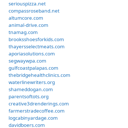
seriouspizza.net
compassroseband.net
altumcore.com
animal-drive.com
tnamag.com
brooksshoesforkids.com
thayersselectmeats.com
aporiasolutions.com
segwaywpa.com
gulfcoastpalapas.com
thebridgehealthclinics.com
waterlinewriters.org
shameddogan.com
parentsoftots.org
creative3drenderings.com
farmerstradecoffee.com
logcabinyardage.com
davidboers.com