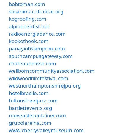
bobtoman.com
sosanimauxtunisie.org
kogroofing.com
alpinedentist.net
radioenergiadance.com
kookotheek.com
panayiotislamprou.com
southcampusgateway.com
chateaudelisse.com
wellborncommunityassociation.com
wildwoodfilmfestival.com
westnorthamptonshirejpu.org
hotelbrasile.com
fultonstreetjazz.com
bartlettevents.org
moveablecontainer.com
grupolareina.com
www.cherryvalleymuseum.com