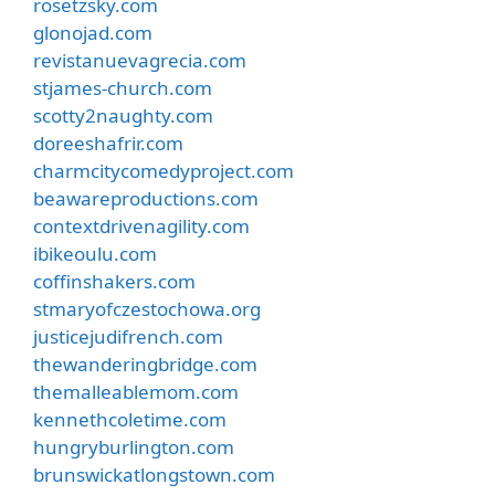
rosetzsky.com
glonojad.com
revistanuevagrecia.com
stjames-church.com
scotty2naughty.com
doreeshafrir.com
charmcitycomedyproject.com
beawareproductions.com
contextdrivenagility.com
ibikeoulu.com
coffinshakers.com
stmaryofczestochowa.org
justicejudifrench.com
thewanderingbridge.com
themalleablemom.com
kennethcoletime.com
hungryburlington.com
brunswickatlongstown.com