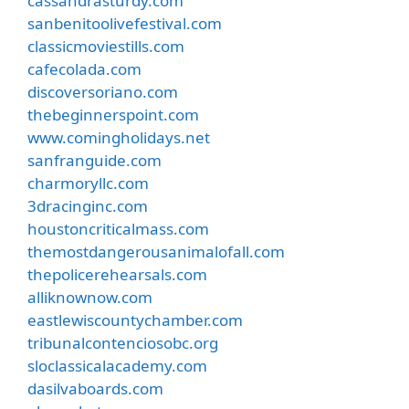
cassandrasturdy.com
sanbenitoolivefestival.com
classicmoviestills.com
cafecolada.com
discoversoriano.com
thebeginnerspoint.com
www.comingholidays.net
sanfranguide.com
charmoryllc.com
3dracinginc.com
houstoncriticalmass.com
themostdangerousanimalofall.com
thepolicerehearsals.com
alliknownow.com
eastlewiscountychamber.com
tribunalcontenciosobc.org
sloclassicalacademy.com
dasilvaboards.com