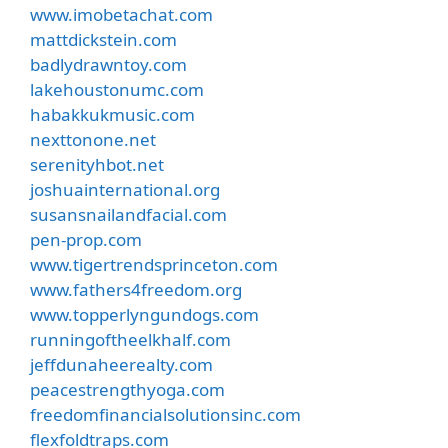
www.imobetachat.com
mattdickstein.com
badlydrawntoy.com
lakehoustonumc.com
habakkukmusic.com
nexttonone.net
serenityhbot.net
joshuainternational.org
susansnailandfacial.com
pen-prop.com
www.tigertrendsprinceton.com
www.fathers4freedom.org
www.topperlyngundogs.com
runningoftheelkhalf.com
jeffdunaheerealty.com
peacestrengthyoga.com
freedomfinancialsolutionsinc.com
flexfoldtraps.com