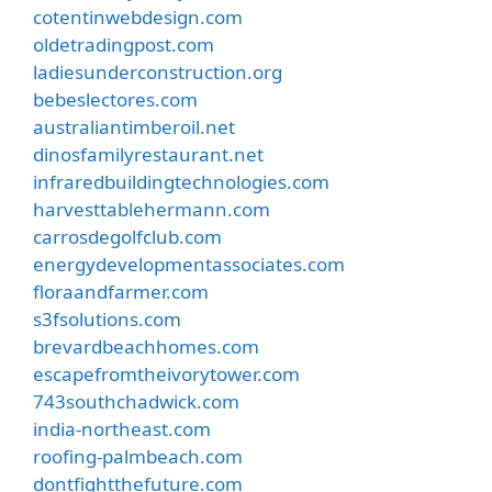
cotentinwebdesign.com
oldetradingpost.com
ladiesunderconstruction.org
bebeslectores.com
australiantimberoil.net
dinosfamilyrestaurant.net
infraredbuildingtechnologies.com
harvesttablehermann.com
carrosdegolfclub.com
energydevelopmentassociates.com
floraandfarmer.com
s3fsolutions.com
brevardbeachhomes.com
escapefromtheivorytower.com
743southchadwick.com
india-northeast.com
roofing-palmbeach.com
dontfightthefuture.com