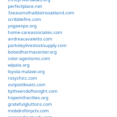
perfectplace.net
3seasonsthaibistrooakland.com
scribblefire.com
yogaexpo.org
home-careassociates.com
andreacavaletto.com
parksleylivestocksupply.com
boisedharmacenter.org
color-agestores.com
wipala.org
loyola-malawi.org
rosychicc.com
outpostboats.com
bytheendoftonight.com
hopeinthecities.org
gratefulgluttons.com
mobdroforpctv.com