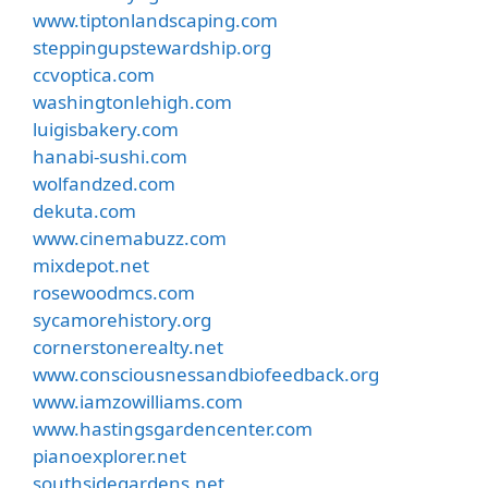
www.tiptonlandscaping.com
steppingupstewardship.org
ccvoptica.com
washingtonlehigh.com
luigisbakery.com
hanabi-sushi.com
wolfandzed.com
dekuta.com
www.cinemabuzz.com
mixdepot.net
rosewoodmcs.com
sycamorehistory.org
cornerstonerealty.net
www.consciousnessandbiofeedback.org
www.iamzowilliams.com
www.hastingsgardencenter.com
pianoexplorer.net
southsidegardens.net