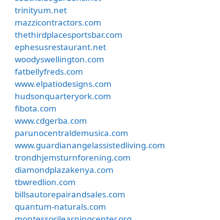
trinityum.net
mazzicontractors.com
thethirdplacesportsbar.com
ephesusrestaurant.net
woodyswellington.com
fatbellyfreds.com
www.elpatiodesigns.com
hudsonquarteryork.com
fibota.com
www.cdgerba.com
parunocentraldemusica.com
www.guardianangelassistedliving.com
trondhjemsturnforening.com
diamondplazakenya.com
tbwredlion.com
billsautorepairandsales.com
quantum-naturals.com
montessorilearningcenter.org