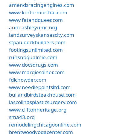
amendsracingengines.com
www.kortormorthai.com
www.fatandqueer.com
anneashleyumc.org
landsurveyskansascity.com
stpauldeckbuilders.com
footingsunlimited.com
runsnoqualmie.com
www.docsdrugs.com
www.margiesdiner.com
fdlchowder.com
www.needlepointsltd.com
bullandbirdsteakhouse.com
lascolinasplasticsurgery.com
www.cliftonheritage.org
sma43.org
remodelingchicagoonline.com
brentwoodyogacenter.com