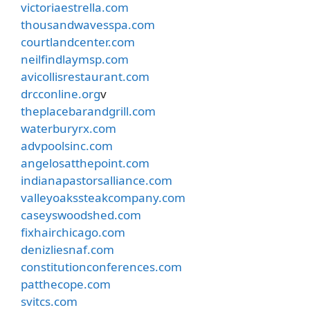
victoriaestrella.com
thousandwavesspa.com
courtlandcenter.com
neilfindlaymsp.com
avicollisrestaurant.com
drcconline.org
v
theplacebarandgrill.com
waterburyrx.com
advpoolsinc.com
angelosatthepoint.com
indianapastorsalliance.com
valleyoakssteakcompany.com
caseyswoodshed.com
fixhairchicago.com
denizliesnaf.com
constitutionconferences.com
patthecope.com
svitcs.com