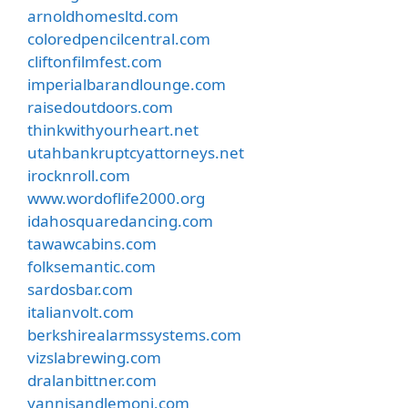
arnoldhomesltd.com
coloredpencilcentral.com
cliftonfilmfest.com
imperialbarandlounge.com
raisedoutdoors.com
thinkwithyourheart.net
utahbankruptcyattorneys.net
irocknroll.com
www.wordoflife2000.org
idahosquaredancing.com
tawawcabins.com
folksemantic.com
sardosbar.com
italianvolt.com
berkshirealarmssystems.com
vizslabrewing.com
dralanbittner.com
yannisandlemoni.com