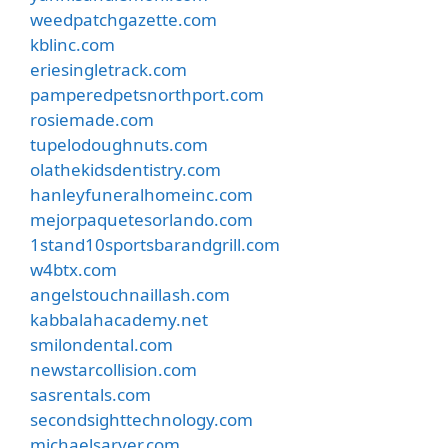
weedpatchgazette.com
kblinc.com
eriesingletrack.com
pamperedpetsnorthport.com
rosiemade.com
tupelodoughnuts.com
olathekidsdentistry.com
hanleyfuneralhomeinc.com
mejorpaquetesorlando.com
1stand10sportsbarandgrill.com
w4btx.com
angelstouchnaillash.com
kabbalahacademy.net
smilondental.com
newstarcollision.com
sasrentals.com
secondsighttechnology.com
michaelsarver.com