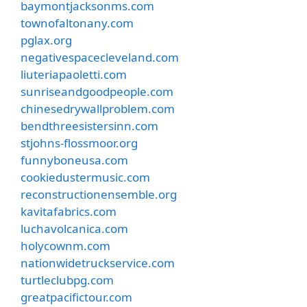
baymontjacksonms.com
townofaltonany.com
pglax.org
negativespacecleveland.com
liuteriapaoletti.com
sunriseandgoodpeople.com
chinesedrywallproblem.com
bendthreesistersinn.com
stjohns-flossmoor.org
funnyboneusa.com
cookiedustermusic.com
reconstructionensemble.org
kavitafabrics.com
luchavolcanica.com
holycownm.com
nationwidetruckservice.com
turtleclubpg.com
greatpacifictour.com