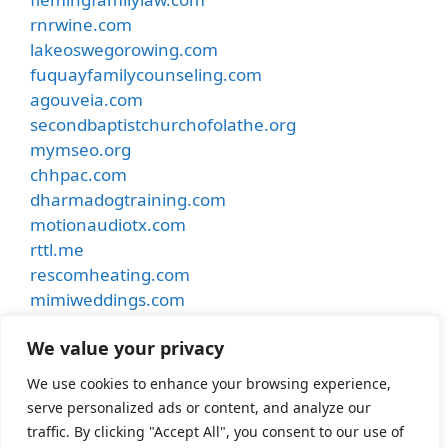
rnrwine.com
lakeoswegorowing.com
fuquayfamilycounseling.com
agouveia.com
secondbaptistchurchofolathe.org
mymseo.org
chhpac.com
dharmadogtraining.com
motionaudiotx.com
rttl.me
rescomheating.com
mimiweddings.com
besthostinnkansascity.com
We value your privacy
smithdentalcare.net
undergroundmusiccafe.com
We use cookies to enhance your browsing experience,
samhubermusic.com
serve personalized ads or content, and analyze our
apexfence.net
traffic. By clicking "Accept All", you consent to our use of