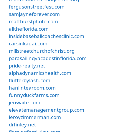
fergusonstreetfest.com
samjayneforever.com
matthurstphoto.com
alltheflorida.com
insidebaseballcoachesclinic.com
carsinkauai.com
millstreetchurchofchrist.org
parasailingvacadestinflorida.com
pride-realty.net
alphadynamicshealth.com
flutterbylash.com
hanlintearoom.com
funnyduckfarms.com
jenwaite.com
elevatemanagementgroup.com
leroyzimmerman.com
drfinley.net
flemingfamilylaw.com