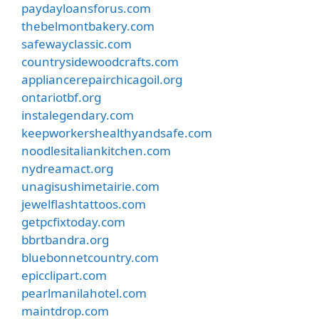
paydayloansforus.com
thebelmontbakery.com
safewayclassic.com
countrysidewoodcrafts.com
appliancerepairchicagoil.org
ontariotbf.org
instalegendary.com
keepworkershealthyandsafe.com
noodlesitaliankitchen.com
nydreamact.org
unagisushimetairie.com
jewelflashtattoos.com
getpcfixtoday.com
bbrtbandra.org
bluebonnetcountry.com
epicclipart.com
pearlmanilahotel.com
maintdrop.com