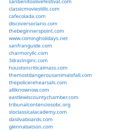
sanbenitoolivefestival.com
classicmoviestills.com
cafecolada.com
discoversoriano.com
thebeginnerspoint.com
www.comingholidays.net
sanfranguide.com
charmoryllc.com
3dracinginc.com
houstoncriticalmass.com
themostdangerousanimalofall.com
thepolicerehearsals.com
alliknownow.com
eastlewiscountychamber.com
tribunalcontenciosobc.org
sloclassicalacademy.com
dasilvaboards.com
glennabatson.com