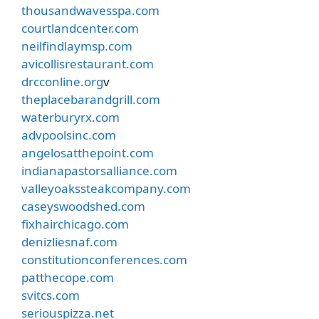
thousandwavesspa.com
courtlandcenter.com
neilfindlaymsp.com
avicollisrestaurant.com
drcconline.org
v
theplacebarandgrill.com
waterburyrx.com
advpoolsinc.com
angelosatthepoint.com
indianapastorsalliance.com
valleyoakssteakcompany.com
caseyswoodshed.com
fixhairchicago.com
denizliesnaf.com
constitutionconferences.com
patthecope.com
svitcs.com
seriouspizza.net