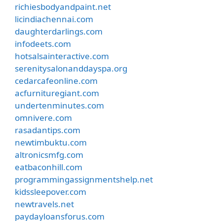
richiesbodyandpaint.net
licindiachennai.com
daughterdarlings.com
infodeets.com
hotsalsainteractive.com
serenitysalonanddayspa.org
cedarcafeonline.com
acfurnituregiant.com
undertenminutes.com
omnivere.com
rasadantips.com
newtimbuktu.com
altronicsmfg.com
eatbaconhill.com
programmingassignmentshelp.net
kidssleepover.com
newtravels.net
paydayloansforus.com