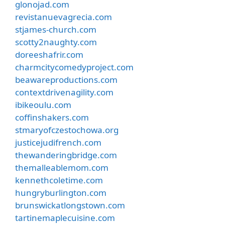
glonojad.com
revistanuevagrecia.com
stjames-church.com
scotty2naughty.com
doreeshafrir.com
charmcitycomedyproject.com
beawareproductions.com
contextdrivenagility.com
ibikeoulu.com
coffinshakers.com
stmaryofczestochowa.org
justicejudifrench.com
thewanderingbridge.com
themalleablemom.com
kennethcoletime.com
hungryburlington.com
brunswickatlongstown.com
tartinemaplecuisine.com