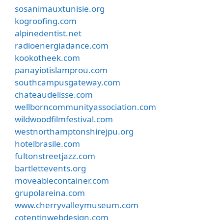
sosanimauxtunisie.org
kogroofing.com
alpinedentist.net
radioenergiadance.com
kookotheek.com
panayiotislamprou.com
southcampusgateway.com
chateaudelisse.com
wellborncommunityassociation.com
wildwoodfilmfestival.com
westnorthamptonshirejpu.org
hotelbrasile.com
fultonstreetjazz.com
bartlettevents.org
moveablecontainer.com
grupolareina.com
www.cherryvalleymuseum.com
cotentinwebdesign.com