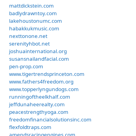
mattdickstein.com
badlydrawntoy.com
lakehoustonumc.com
habakkukmusic.com
nexttonone.net
serenityhbot.net
joshuainternational.org
susansnailandfacial.com
pen-prop.com
www.tigertrendsprinceton.com
www.fathers4freedom.org
www.topperlyngundogs.com
runningoftheelkhalf.com
jeffdunaheerealty.com
peacestrengthyoga.com
freedomfinancialsolutionsinc.com
flexfoldtraps.com
amendsracingengines.com