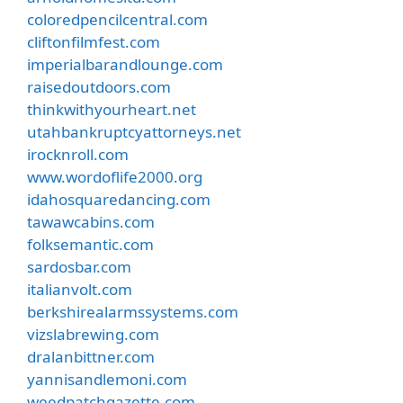
coloredpencilcentral.com
cliftonfilmfest.com
imperialbarandlounge.com
raisedoutdoors.com
thinkwithyourheart.net
utahbankruptcyattorneys.net
irocknroll.com
www.wordoflife2000.org
idahosquaredancing.com
tawawcabins.com
folksemantic.com
sardosbar.com
italianvolt.com
berkshirealarmssystems.com
vizslabrewing.com
dralanbittner.com
yannisandlemoni.com
weedpatchgazette.com