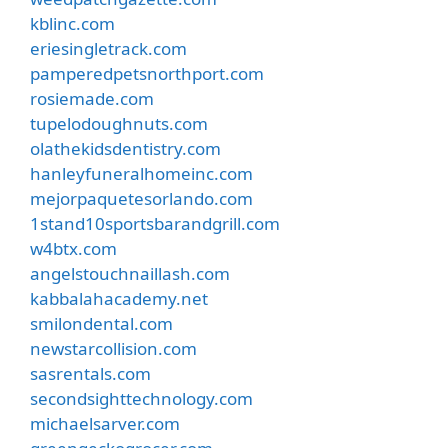
kblinc.com
eriesingletrack.com
pamperedpetsnorthport.com
rosiemade.com
tupelodoughnuts.com
olathekidsdentistry.com
hanleyfuneralhomeinc.com
mejorpaquetesorlando.com
1stand10sportsbarandgrill.com
w4btx.com
angelstouchnaillash.com
kabbalahacademy.net
smilondental.com
newstarcollision.com
sasrentals.com
secondsighttechnology.com
michaelsarver.com