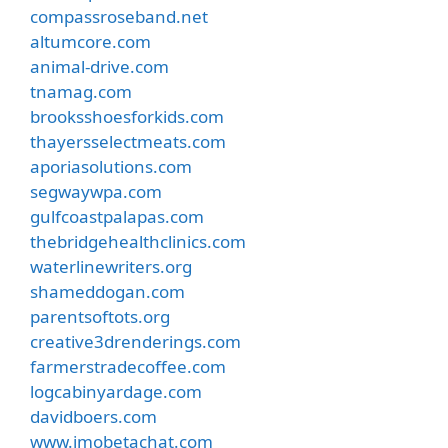
compassroseband.net
altumcore.com
animal-drive.com
tnamag.com
brooksshoesforkids.com
thayersselectmeats.com
aporiasolutions.com
segwaywpa.com
gulfcoastpalapas.com
thebridgehealthclinics.com
waterlinewriters.org
shameddogan.com
parentsoftots.org
creative3drenderings.com
farmerstradecoffee.com
logcabinyardage.com
davidboers.com
www.imobetachat.com