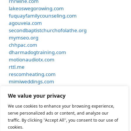
rnrwine.com
lakeoswegorowing.com
fuquayfamilycounseling.com
agouveia.com
secondbaptistchurchofolathe.org
mymseo.org
chhpac.com
dharmadogtraining.com
motionaudiotx.com
rttl.me
rescomheating.com
mimiweddings.com
besthostinnkansascity.com
We value your privacy
smithdentalcare.net
undergroundmusiccafe.com
We use cookies to enhance your browsing experience,
samhubermusic.com
serve personalized ads or content, and analyze our
apexfence.net
traffic. By clicking "Accept All", you consent to our use of
cookies.