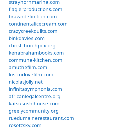
strayhornmarina.com
flaglerproductions.com
brawndefinition.com
continentalicecream.com
crazycreekquilts.com
binkdavies.com
christchurchpdx.org
kenabrahambooks.com
commune-kitchen.com
amuthefilm.com
lustforlovefilm.com
nicolasjolly.net
infinitasymphonia.com
africanlegalcentre.org
katsusushihouse.com
greelycommunity.org
ruedumainerestaurant.com
rosetzsky.com