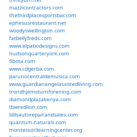
mazzicontractors.com
thethirdplacesportsbar.com
ephesusrestaurant.net
woodyswellington.com
fatbellyfreds.com
www.elpatiodesigns.com
hudsonquarteryork.com
fibota.com
www.cdgerba.com
parunocentraldemusica.com
www.guardianangelassistedliving.com
trondhjemsturnforening.com
diamondplazakenya.com
tbwredlion.com
billsautorepairandsales.com
quantum-naturals.com
montessorilearningcenter.org