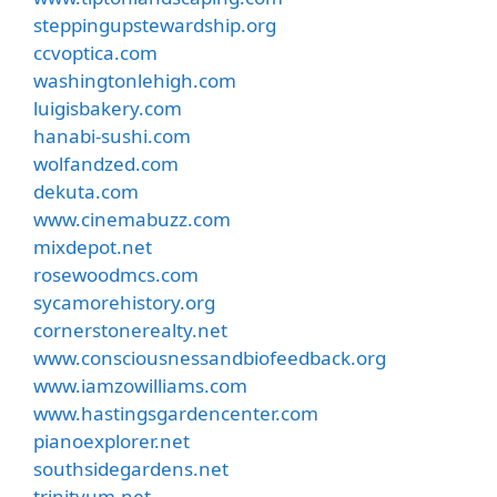
steppingupstewardship.org
ccvoptica.com
washingtonlehigh.com
luigisbakery.com
hanabi-sushi.com
wolfandzed.com
dekuta.com
www.cinemabuzz.com
mixdepot.net
rosewoodmcs.com
sycamorehistory.org
cornerstonerealty.net
www.consciousnessandbiofeedback.org
www.iamzowilliams.com
www.hastingsgardencenter.com
pianoexplorer.net
southsidegardens.net
trinityum.net