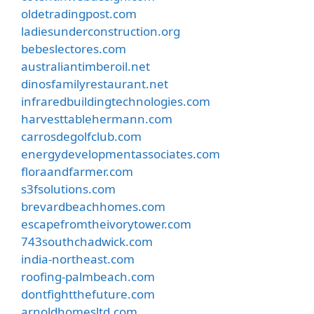
oldetradingpost.com
ladiesunderconstruction.org
bebeslectores.com
australiantimberoil.net
dinosfamilyrestaurant.net
infraredbuildingtechnologies.com
harvesttablehermann.com
carrosdegolfclub.com
energydevelopmentassociates.com
floraandfarmer.com
s3fsolutions.com
brevardbeachhomes.com
escapefromtheivorytower.com
743southchadwick.com
india-northeast.com
roofing-palmbeach.com
dontfightthefuture.com
arnoldhomesltd.com