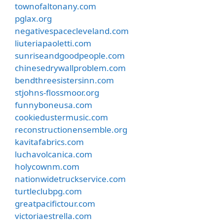
townofaltonany.com
pglax.org
negativespacecleveland.com
liuteriapaoletti.com
sunriseandgoodpeople.com
chinesedrywallproblem.com
bendthreesistersinn.com
stjohns-flossmoor.org
funnyboneusa.com
cookiedustermusic.com
reconstructionensemble.org
kavitafabrics.com
luchavolcanica.com
holycownm.com
nationwidetruckservice.com
turtleclubpg.com
greatpacifictour.com
victoriaestrella.com