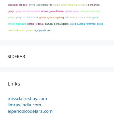
dipanggil sebagai
chord lagu gereja tua
gereja tuhan yang maha kuasa
pengertian
gereja
gereja katolik terdekat
jadwal gereja tiberias
gereja ayam
dampak reformasi
gereja
gereja tua lirik chord
gereja ayam magelang
reformasi gereja adalah
gereja
kristen indonesia
gereja terdekat
gambar gereja katolik
latar belakang reformasi gereja
tokoh reformasi gereja
lagu gereja tua
SIDEBAR
Links
missclaireshay.com
limras-india.com
elperiodicodelara.com