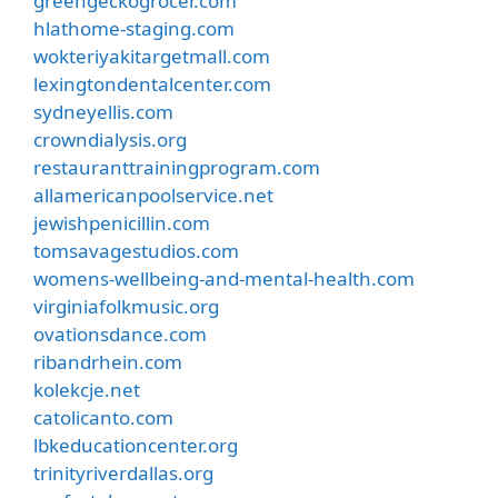
greengeckogrocer.com
hlathome-staging.com
wokteriyakitargetmall.com
lexingtondentalcenter.com
sydneyellis.com
crowndialysis.org
restauranttrainingprogram.com
allamericanpoolservice.net
jewishpenicillin.com
tomsavagestudios.com
womens-wellbeing-and-mental-health.com
virginiafolkmusic.org
ovationsdance.com
ribandrhein.com
kolekcje.net
catolicanto.com
lbkeducationcenter.org
trinityriverdallas.org