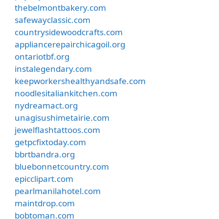
thebelmontbakery.com
safewayclassic.com
countrysidewoodcrafts.com
appliancerepairchicagoil.org
ontariotbf.org
instalegendary.com
keepworkershealthyandsafe.com
noodlesitaliankitchen.com
nydreamact.org
unagisushimetairie.com
jewelflashtattoos.com
getpcfixtoday.com
bbrtbandra.org
bluebonnetcountry.com
epicclipart.com
pearlmanilahotel.com
maintdrop.com
bobtoman.com