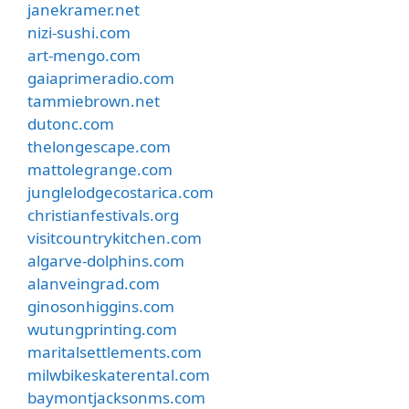
janekramer.net
nizi-sushi.com
art-mengo.com
gaiaprimeradio.com
tammiebrown.net
dutonc.com
thelongescape.com
mattolegrange.com
junglelodgecostarica.com
christianfestivals.org
visitcountrykitchen.com
algarve-dolphins.com
alanveingrad.com
ginosonhiggins.com
wutungprinting.com
maritalsettlements.com
milwbikeskaterental.com
baymontjacksonms.com