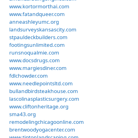
www.kortormorthai.com
www.fatandqueer.com
anneashleyumc.org
landsurveyskansascity.com
stpauldeckbuilders.com
footingsunlimited.com
runsnoqualmie.com
www.docsdrugs.com
www.margiesdiner.com
fdlchowder.com
www.needlepointsltd.com
bullandbirdsteakhouse.com
lascolinasplasticsurgery.com
www.cliftonheritage.org
sma43.org
remodelingchicagoonline.com
brentwoodyogacenter.com
www.tiptonlandscaping.com