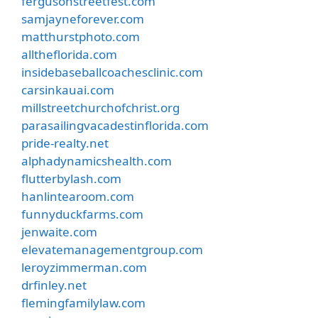
fergusonstreetfest.com
samjayneforever.com
matthurstphoto.com
alltheflorida.com
insidebaseballcoachesclinic.com
carsinkauai.com
millstreetchurchofchrist.org
parasailingvacadestinflorida.com
pride-realty.net
alphadynamicshealth.com
flutterbylash.com
hanlintearoom.com
funnyduckfarms.com
jenwaite.com
elevatemanagementgroup.com
leroyzimmerman.com
drfinley.net
flemingfamilylaw.com