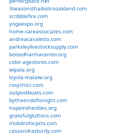
perfectplace.net
3seasonsthaibistrooakland.com
scribblefire.com
yogaexpo.org
home-careassociates.com
andreacavaletto.com
parksleylivestocksupply.com
boisedharmacenter.org
color-agestores.com
wipala.org
loyola-malawi.org
rosychicc.com
outpostboats.com
bytheendoftonight.com
hopeinthecities.org
gratefulgluttons.com
mobdroforpctv.com
cassandrasturdy.com