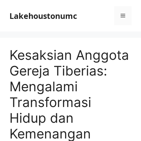
Skip
to
Lakehoustonumc
Menu
content
Kesaksian Anggota
Gereja Tiberias:
Mengalami
Transformasi
Hidup dan
Kemenangan