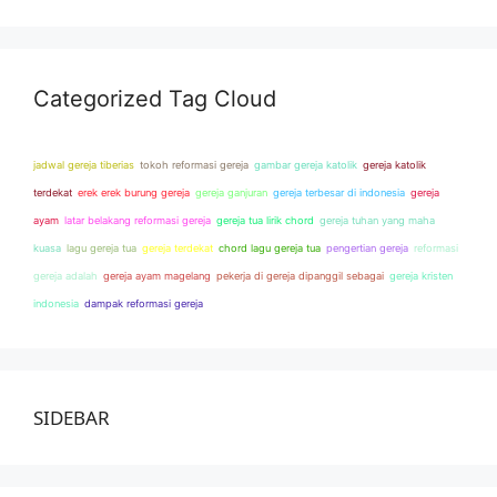
Categorized Tag Cloud
jadwal gereja tiberias
tokoh reformasi gereja
gambar gereja katolik
gereja katolik
terdekat
erek erek burung gereja
gereja ganjuran
gereja terbesar di indonesia
gereja
ayam
latar belakang reformasi gereja
gereja tua lirik chord
gereja tuhan yang maha
kuasa
lagu gereja tua
gereja terdekat
chord lagu gereja tua
pengertian gereja
reformasi
gereja adalah
gereja ayam magelang
pekerja di gereja dipanggil sebagai
gereja kristen
indonesia
dampak reformasi gereja
SIDEBAR