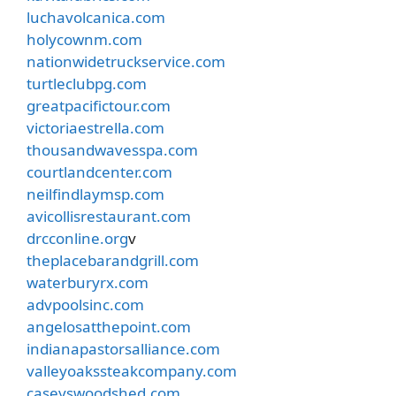
luchavolcanica.com
holycownm.com
nationwidetruckservice.com
turtleclubpg.com
greatpacifictour.com
victoriaestrella.com
thousandwavesspa.com
courtlandcenter.com
neilfindlaymsp.com
avicollisrestaurant.com
drcconline.org
v
theplacebarandgrill.com
waterburyrx.com
advpoolsinc.com
angelosatthepoint.com
indianapastorsalliance.com
valleyoakssteakcompany.com
caseyswoodshed.com