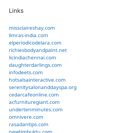
Links
missclaireshay.com
limras-india.com
elperiodicodelara.com
richiesbodyandpaint.net
licindiachennai.com
daughterdarlings.com
infodeets.com
hotsalsainteractive.com
serenitysalonanddayspa.org
cedarcafeonline.com
acfurnituregiant.com
undertenminutes.com
omnivere.com
rasadantips.com
newtimbuktu.com