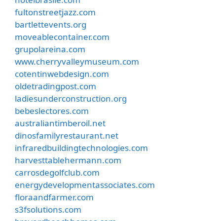
fultonstreetjazz.com
bartlettevents.org
moveablecontainer.com
grupolareina.com
www.cherryvalleymuseum.com
cotentinwebdesign.com
oldetradingpost.com
ladiesunderconstruction.org
bebeslectores.com
australiantimberoil.net
dinosfamilyrestaurant.net
infraredbuildingtechnologies.com
harvesttablehermann.com
carrosdegolfclub.com
energydevelopmentassociates.com
floraandfarmer.com
s3fsolutions.com