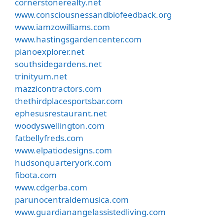
cornerstonerealty.net
www.consciousnessandbiofeedback.org
www.iamzowilliams.com
www.hastingsgardencenter.com
pianoexplorer.net
southsidegardens.net
trinityum.net
mazzicontractors.com
thethirdplacesportsbar.com
ephesusrestaurant.net
woodyswellington.com
fatbellyfreds.com
www.elpatiodesigns.com
hudsonquarteryork.com
fibota.com
www.cdgerba.com
parunocentraldemusica.com
www.guardianangelassistedliving.com