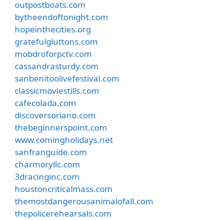
outpostboats.com
bytheendoftonight.com
hopeinthecities.org
gratefulgluttons.com
mobdroforpctv.com
cassandrasturdy.com
sanbenitoolivefestival.com
classicmoviestills.com
cafecolada.com
discoversoriano.com
thebeginnerspoint.com
www.comingholidays.net
sanfranguide.com
charmoryllc.com
3dracinginc.com
houstoncriticalmass.com
themostdangerousanimalofall.com
thepolicerehearsals.com