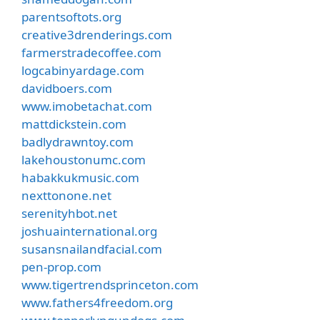
parentsoftots.org
creative3drenderings.com
farmerstradecoffee.com
logcabinyardage.com
davidboers.com
www.imobetachat.com
mattdickstein.com
badlydrawntoy.com
lakehoustonumc.com
habakkukmusic.com
nexttonone.net
serenityhbot.net
joshuainternational.org
susansnailandfacial.com
pen-prop.com
www.tigertrendsprinceton.com
www.fathers4freedom.org