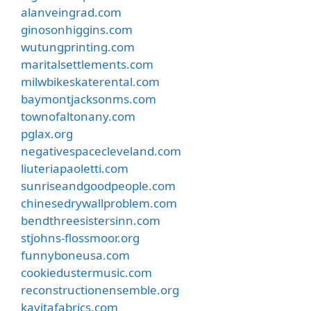
alanveingrad.com
ginosonhiggins.com
wutungprinting.com
maritalsettlements.com
milwbikeskaterental.com
baymontjacksonms.com
townofaltonany.com
pglax.org
negativespacecleveland.com
liuteriapaoletti.com
sunriseandgoodpeople.com
chinesedrywallproblem.com
bendthreesistersinn.com
stjohns-flossmoor.org
funnyboneusa.com
cookiedustermusic.com
reconstructionensemble.org
kavitafabrics.com