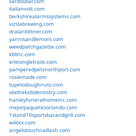
sardosbar.com
italianvolt.com
berkshirealarmssystems.com
vizslabrewing.com
dralanbittner.com
yannisandlemoni.com
weedpatchgazette.com
kblinc.com
eriesingletrack.com
pamperedpetsnorthport.com
rosiemade.com
tupelodoughnuts.com
olathekidsdentistry.com
hanleyfuneralhomeinc.com
mejorpaquetesorlando.com
1stand10sportsbarandgrill.com
w4btx.com
angelstouchnaillash.com