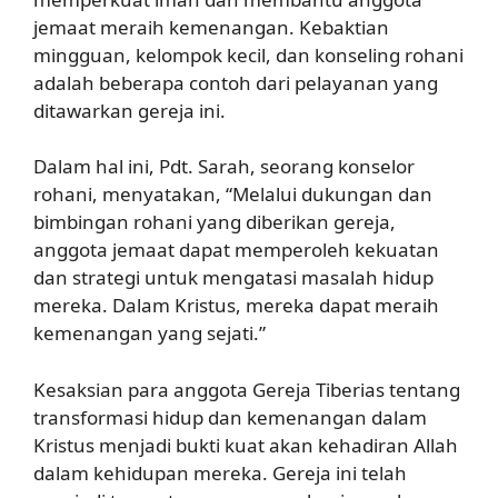
jemaat meraih kemenangan. Kebaktian
mingguan, kelompok kecil, dan konseling rohani
adalah beberapa contoh dari pelayanan yang
ditawarkan gereja ini.
Dalam hal ini, Pdt. Sarah, seorang konselor
rohani, menyatakan, “Melalui dukungan dan
bimbingan rohani yang diberikan gereja,
anggota jemaat dapat memperoleh kekuatan
dan strategi untuk mengatasi masalah hidup
mereka. Dalam Kristus, mereka dapat meraih
kemenangan yang sejati.”
Kesaksian para anggota Gereja Tiberias tentang
transformasi hidup dan kemenangan dalam
Kristus menjadi bukti kuat akan kehadiran Allah
dalam kehidupan mereka. Gereja ini telah