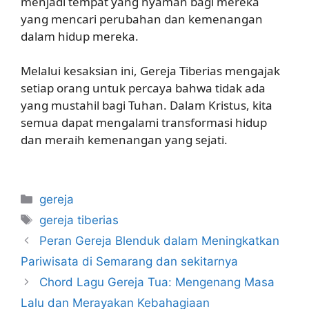
menjadi tempat yang nyaman bagi mereka
yang mencari perubahan dan kemenangan
dalam hidup mereka.
Melalui kesaksian ini, Gereja Tiberias mengajak
setiap orang untuk percaya bahwa tidak ada
yang mustahil bagi Tuhan. Dalam Kristus, kita
semua dapat mengalami transformasi hidup
dan meraih kemenangan yang sejati.
Categories
gereja
Tags
gereja tiberias
Peran Gereja Blenduk dalam Meningkatkan
Pariwisata di Semarang dan sekitarnya
Chord Lagu Gereja Tua: Mengenang Masa
Lalu dan Merayakan Kebahagiaan