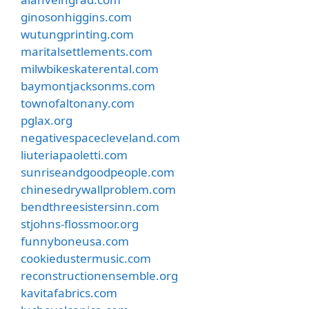
ginosonhiggins.com
wutungprinting.com
maritalsettlements.com
milwbikeskaterental.com
baymontjacksonms.com
townofaltonany.com
pglax.org
negativespacecleveland.com
liuteriapaoletti.com
sunriseandgoodpeople.com
chinesedrywallproblem.com
bendthreesistersinn.com
stjohns-flossmoor.org
funnyboneusa.com
cookiedustermusic.com
reconstructionensemble.org
kavitafabrics.com