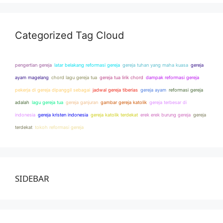
Categorized Tag Cloud
pengertian gereja
latar belakang reformasi gereja
gereja tuhan yang maha kuasa
gereja
ayam magelang
chord lagu gereja tua
gereja tua lirik chord
dampak reformasi gereja
pekerja di gereja dipanggil sebagai
jadwal gereja tiberias
gereja ayam
reformasi gereja
adalah
lagu gereja tua
gereja ganjuran
gambar gereja katolik
gereja terbesar di
indonesia
gereja kristen indonesia
gereja katolik terdekat
erek erek burung gereja
gereja
terdekat
tokoh reformasi gereja
SIDEBAR