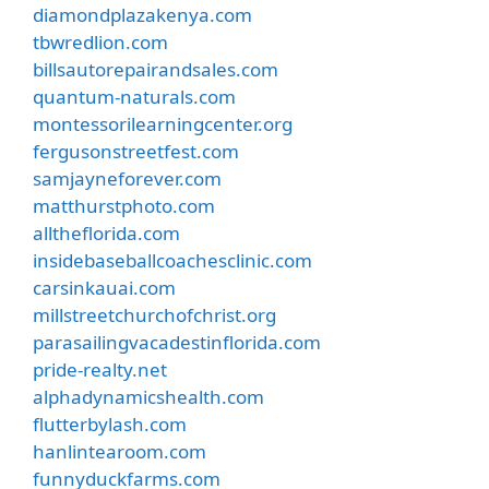
diamondplazakenya.com
tbwredlion.com
billsautorepairandsales.com
quantum-naturals.com
montessorilearningcenter.org
fergusonstreetfest.com
samjayneforever.com
matthurstphoto.com
alltheflorida.com
insidebaseballcoachesclinic.com
carsinkauai.com
millstreetchurchofchrist.org
parasailingvacadestinflorida.com
pride-realty.net
alphadynamicshealth.com
flutterbylash.com
hanlintearoom.com
funnyduckfarms.com