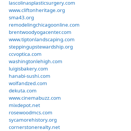
lascolinasplasticsurgery.com
www.cliftonheritage.org
sma43.org
remodelingchicagoonline.com
brentwoodyogacenter.com
www.tiptonlandscaping.com
steppingupstewardship.org
ccvoptica.com
washingtonlehigh.com
luigisbakery.com
hanabi-sushi.com
wolfandzed.com
dekuta.com
www.cinemabuzz.com
mixdepot.net
rosewoodmcs.com
sycamorehistory.org
cornerstonerealty.net