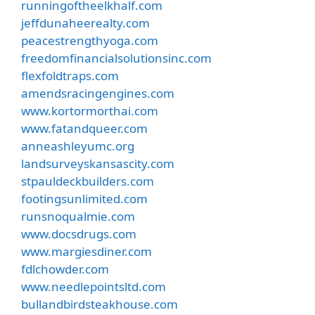
runningoftheelkhalf.com
jeffdunaheerealty.com
peacestrengthyoga.com
freedomfinancialsolutionsinc.com
flexfoldtraps.com
amendsracingengines.com
www.kortormorthai.com
www.fatandqueer.com
anneashleyumc.org
landsurveyskansascity.com
stpauldeckbuilders.com
footingsunlimited.com
runsnoqualmie.com
www.docsdrugs.com
www.margiesdiner.com
fdlchowder.com
www.needlepointsltd.com
bullandbirdsteakhouse.com