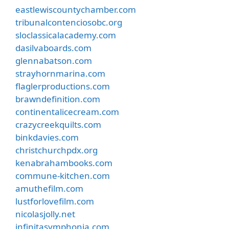
eastlewiscountychamber.com
tribunalcontenciosobc.org
sloclassicalacademy.com
dasilvaboards.com
glennabatson.com
strayhornmarina.com
flaglerproductions.com
brawndefinition.com
continentalicecream.com
crazycreekquilts.com
binkdavies.com
christchurchpdx.org
kenabrahambooks.com
commune-kitchen.com
amuthefilm.com
lustforlovefilm.com
nicolasjolly.net
infinitasymphonia.com