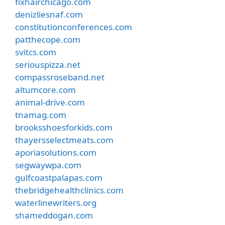
fixhairchicago.com
denizliesnaf.com
constitutionconferences.com
patthecope.com
svitcs.com
seriouspizza.net
compassroseband.net
altumcore.com
animal-drive.com
tnamag.com
brooksshoesforkids.com
thayersselectmeats.com
aporiasolutions.com
segwaywpa.com
gulfcoastpalapas.com
thebridgehealthclinics.com
waterlinewriters.org
shameddogan.com