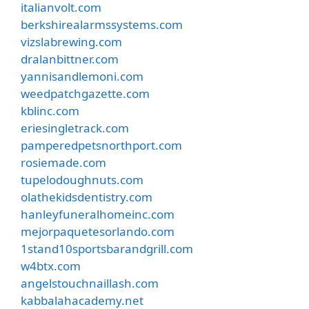
italianvolt.com
berkshirealarmssystems.com
vizslabrewing.com
dralanbittner.com
yannisandlemoni.com
weedpatchgazette.com
kblinc.com
eriesingletrack.com
pamperedpetsnorthport.com
rosiemade.com
tupelodoughnuts.com
olathekidsdentistry.com
hanleyfuneralhomeinc.com
mejorpaquetesorlando.com
1stand10sportsbarandgrill.com
w4btx.com
angelstouchnaillash.com
kabbalahacademy.net