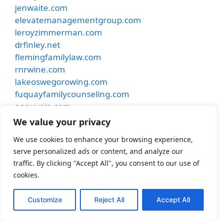
jenwaite.com
elevatemanagementgroup.com
leroyzimmerman.com
drfinley.net
flemingfamilylaw.com
rnrwine.com
lakeoswegorowing.com
fuquayfamilycounseling.com
agouveia.com
secondbaptistchurchofolathe.org
We value your privacy
mymseo.org
We use cookies to enhance your browsing experience,
chhpac.com
serve personalized ads or content, and analyze our
dharmadogtraining.com
traffic. By clicking "Accept All", you consent to our use of
motionaudiotx.com
cookies.
rttl.me
rescomheating.com
Customize
Reject All
Accept All
mimiweddings.com
besthostinnkansascity.com