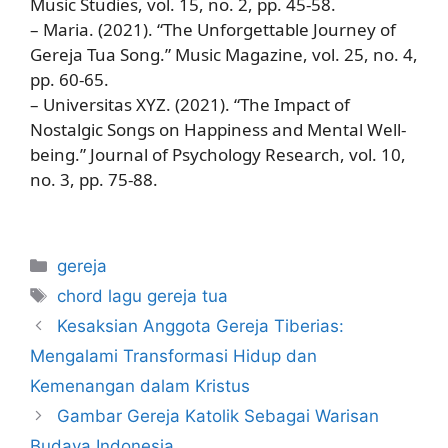
Music Studies, vol. 15, no. 2, pp. 45-58.
– Maria. (2021). “The Unforgettable Journey of
Gereja Tua Song.” Music Magazine, vol. 25, no. 4,
pp. 60-65.
– Universitas XYZ. (2021). “The Impact of
Nostalgic Songs on Happiness and Mental Well-
being.” Journal of Psychology Research, vol. 10,
no. 3, pp. 75-88.
Categories
gereja
Tags
chord lagu gereja tua
Kesaksian Anggota Gereja Tiberias:
Mengalami Transformasi Hidup dan
Kemenangan dalam Kristus
Gambar Gereja Katolik Sebagai Warisan
Budaya Indonesia