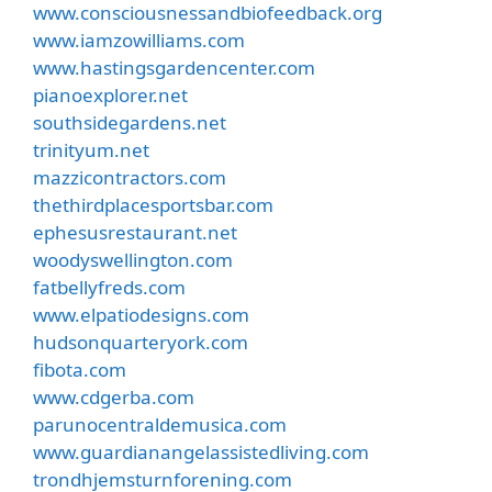
www.consciousnessandbiofeedback.org
www.iamzowilliams.com
www.hastingsgardencenter.com
pianoexplorer.net
southsidegardens.net
trinityum.net
mazzicontractors.com
thethirdplacesportsbar.com
ephesusrestaurant.net
woodyswellington.com
fatbellyfreds.com
www.elpatiodesigns.com
hudsonquarteryork.com
fibota.com
www.cdgerba.com
parunocentraldemusica.com
www.guardianangelassistedliving.com
trondhjemsturnforening.com