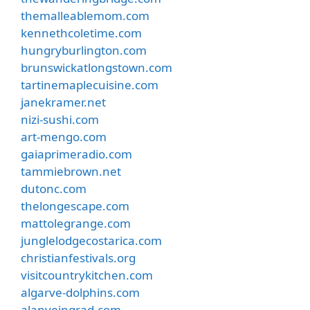
themalleablemom.com
kennethcoletime.com
hungryburlington.com
brunswickatlongstown.com
tartinemaplecuisine.com
janekramer.net
nizi-sushi.com
art-mengo.com
gaiaprimeradio.com
tammiebrown.net
dutonc.com
thelongescape.com
mattolegrange.com
junglelodgecostarica.com
christianfestivals.org
visitcountrykitchen.com
algarve-dolphins.com
alanveingrad.com