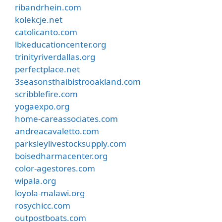
ribandrhein.com
kolekcje.net
catolicanto.com
lbkeducationcenter.org
trinityriverdallas.org
perfectplace.net
3seasonsthaibistrooakland.com
scribblefire.com
yogaexpo.org
home-careassociates.com
andreacavaletto.com
parksleylivestocksupply.com
boisedharmacenter.org
color-agestores.com
wipala.org
loyola-malawi.org
rosychicc.com
outpostboats.com