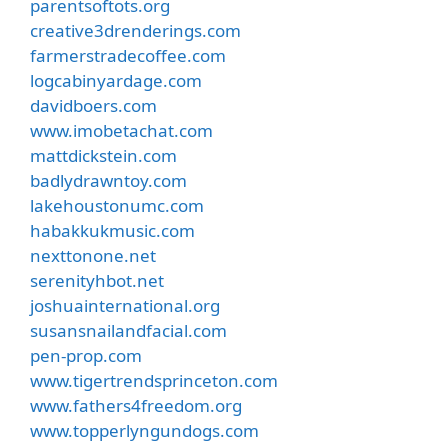
parentsoftots.org
creative3drenderings.com
farmerstradecoffee.com
logcabinyardage.com
davidboers.com
www.imobetachat.com
mattdickstein.com
badlydrawntoy.com
lakehoustonumc.com
habakkukmusic.com
nexttonone.net
serenityhbot.net
joshuainternational.org
susansnailandfacial.com
pen-prop.com
www.tigertrendsprinceton.com
www.fathers4freedom.org
www.topperlyngundogs.com