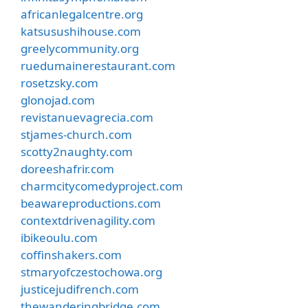
africanlegalcentre.org
katsusushihouse.com
greelycommunity.org
ruedumainerestaurant.com
rosetzsky.com
glonojad.com
revistanuevagrecia.com
stjames-church.com
scotty2naughty.com
doreeshafrir.com
charmcitycomedyproject.com
beawareproductions.com
contextdrivenagility.com
ibikeoulu.com
coffinshakers.com
stmaryofczestochowa.org
justicejudifrench.com
thewanderingbridge.com