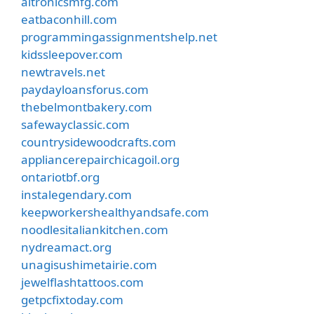
altronicsmfg.com
eatbaconhill.com
programmingassignmentshelp.net
kidssleepover.com
newtravels.net
paydayloansforus.com
thebelmontbakery.com
safewayclassic.com
countrysidewoodcrafts.com
appliancerepairchicagoil.org
ontariotbf.org
instalegendary.com
keepworkershealthyandsafe.com
noodlesitaliankitchen.com
nydreamact.org
unagisushimetairie.com
jewelflashtattoos.com
getpcfixtoday.com