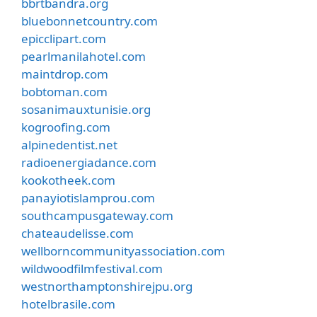
bbrtbandra.org
bluebonnetcountry.com
epicclipart.com
pearlmanilahotel.com
maintdrop.com
bobtoman.com
sosanimauxtunisie.org
kogroofing.com
alpinedentist.net
radioenergiadance.com
kookotheek.com
panayiotislamprou.com
southcampusgateway.com
chateaudelisse.com
wellborncommunityassociation.com
wildwoodfilmfestival.com
westnorthamptonshirejpu.org
hotelbrasile.com