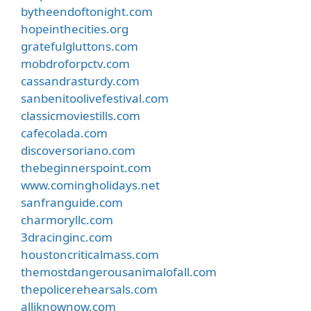
bytheendoftonight.com
hopeinthecities.org
gratefulgluttons.com
mobdroforpctv.com
cassandrasturdy.com
sanbenitoolivefestival.com
classicmoviestills.com
cafecolada.com
discoversoriano.com
thebeginnerspoint.com
www.comingholidays.net
sanfranguide.com
charmoryllc.com
3dracinginc.com
houstoncriticalmass.com
themostdangerousanimalofall.com
thepolicerehearsals.com
alliknownow.com