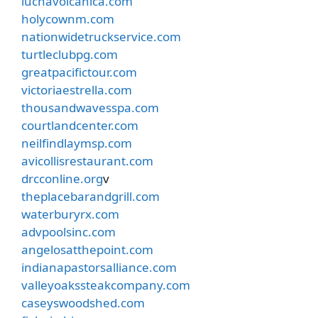
luchavolcanica.com
holycownm.com
nationwidetruckservice.com
turtleclubpg.com
greatpacifictour.com
victoriaestrella.com
thousandwavesspa.com
courtlandcenter.com
neilfindlaymsp.com
avicollisrestaurant.com
drcconline.org
v
theplacebarandgrill.com
waterburyrx.com
advpoolsinc.com
angelosatthepoint.com
indianapastorsalliance.com
valleyoakssteakcompany.com
caseyswoodshed.com