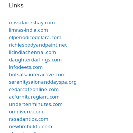
Links
missclaireshay.com
limras-india.com
elperiodicodelara.com
richiesbodyandpaint.net
licindiachennai.com
daughterdarlings.com
infodeets.com
hotsalsainteractive.com
serenitysalonanddayspa.org
cedarcafeonline.com
acfurnituregiant.com
undertenminutes.com
omnivere.com
rasadantips.com
newtimbuktu.com