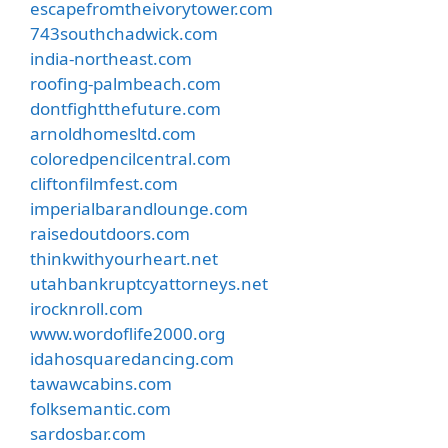
escapefromtheivorytower.com
743southchadwick.com
india-northeast.com
roofing-palmbeach.com
dontfightthefuture.com
arnoldhomesltd.com
coloredpencilcentral.com
cliftonfilmfest.com
imperialbarandlounge.com
raisedoutdoors.com
thinkwithyourheart.net
utahbankruptcyattorneys.net
irocknroll.com
www.wordoflife2000.org
idahosquaredancing.com
tawawcabins.com
folksemantic.com
sardosbar.com