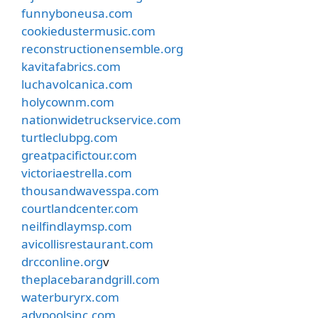
funnyboneusa.com
cookiedustermusic.com
reconstructionensemble.org
kavitafabrics.com
luchavolcanica.com
holycownm.com
nationwidetruckservice.com
turtleclubpg.com
greatpacifictour.com
victoriaestrella.com
thousandwavesspa.com
courtlandcenter.com
neilfindlaymsp.com
avicollisrestaurant.com
drcconline.org
v
theplacebarandgrill.com
waterburyrx.com
advpoolsinc.com