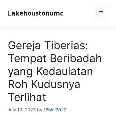
Skip
to
Lakehoustonumc
Menu
content
Gereja Tiberias:
Tempat Beribadah
yang Kedaulatan
Roh Kudusnya
Terlihat
July 10, 2023
by
18Mei2022