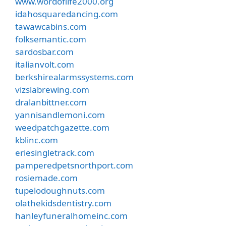
www.wordoflife2000.org
idahosquaredancing.com
tawawcabins.com
folksemantic.com
sardosbar.com
italianvolt.com
berkshirealarmssystems.com
vizslabrewing.com
dralanbittner.com
yannisandlemoni.com
weedpatchgazette.com
kblinc.com
eriesingletrack.com
pamperedpetsnorthport.com
rosiemade.com
tupelodoughnuts.com
olathekidsdentistry.com
hanleyfuneralhomeinc.com