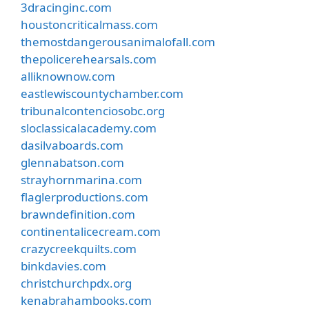
3dracinginc.com
houstoncriticalmass.com
themostdangerousanimalofall.com
thepolicerehearsals.com
alliknownow.com
eastlewiscountychamber.com
tribunalcontenciosobc.org
sloclassicalacademy.com
dasilvaboards.com
glennabatson.com
strayhornmarina.com
flaglerproductions.com
brawndefinition.com
continentalicecream.com
crazycreekquilts.com
binkdavies.com
christchurchpdx.org
kenabrahambooks.com