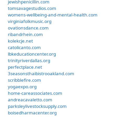
jewishpenicillin.com
tomsavagestudios.com
womens-wellbeing-and-mental-health.com
virginiafolkmusic.org
ovationsdance.com
ribandrhein.com
kolekcje.net
catolicanto.com
lbkeducationcenter.org
trinityriverdallas.org
perfectplace.net
3seasonsthaibistrooakland.com
scribblefire.com
yogaexpo.org
home-careassociates.com
andreacavaletto.com
parksleylivestocksupply.com
boisedharmacenter.org