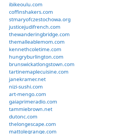
ibikeoulu.com
coffinshakers.com
stmaryofczestochowa.org
justicejudifrench.com
thewanderingbridge.com
themalleablemom.com
kennethcoletime.com
hungryburlington.com
brunswickatlongstown.com
tartinemaplecuisine.com
janekramer.net
nizi-sushi.com
art-mengo.com
gaiaprimeradio.com
tammiebrown.net
dutonc.com
thelongescape.com
mattolegrange.com