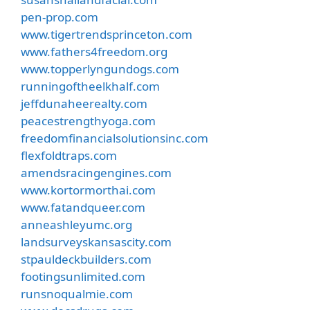
pen-prop.com
www.tigertrendsprinceton.com
www.fathers4freedom.org
www.topperlyngundogs.com
runningoftheelkhalf.com
jeffdunaheerealty.com
peacestrengthyoga.com
freedomfinancialsolutionsinc.com
flexfoldtraps.com
amendsracingengines.com
www.kortormorthai.com
www.fatandqueer.com
anneashleyumc.org
landsurveyskansascity.com
stpauldeckbuilders.com
footingsunlimited.com
runsnoqualmie.com