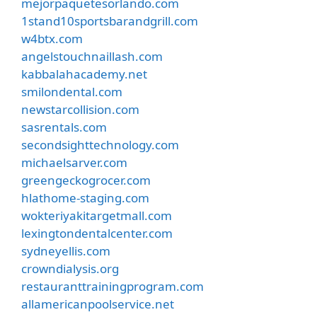
mejorpaquetesorlando.com
1stand10sportsbarandgrill.com
w4btx.com
angelstouchnaillash.com
kabbalahacademy.net
smilondental.com
newstarcollision.com
sasrentals.com
secondsighttechnology.com
michaelsarver.com
greengeckogrocer.com
hlathome-staging.com
wokteriyakitargetmall.com
lexingtondentalcenter.com
sydneyellis.com
crowndialysis.org
restauranttrainingprogram.com
allamericanpoolservice.net