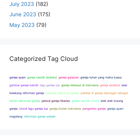
July 2023
(182)
June 2023
(175)
May 2023
(79)
Categorized Tag Cloud
gereja ayam
gereja katolik terdekat
gereja ganjuran
gereja tuhan yang maha kuasa
gambar gereja katolik
lagu gereja tua
gereja terbesar di indonesia
gereja terdekat
latar
belakang reformasi gereja
dampak reformasi gereja
pekerja di gereja dipanggil sebagai
tokoh reformasi gereja
jadwal gereja tiberias
gereja tua lirik chord
erek erek burung
gereja
chord lagu gereja tua
gereja kristen indonesia
pengertian gereja
gereja ayam
magelang
reformasi gereja adalah