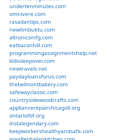
undertenminutes.com
omnivere.com
rasadantips.com
newtimbuktu.com
altronicsmfg.com
eatbaconhill.com
programmingassignmentshelp.net
kidssleepover.com
newtravels.net
paydayloansforus.com
thebelmontbakery.com
safewayclassic.com
countrysidewoodcrafts.com
appliancerepairchicagoil.org
ontariotbf.org
instalegendary.com
keepworkershealthyandsafe.com
noodlesitaliankitchen.com