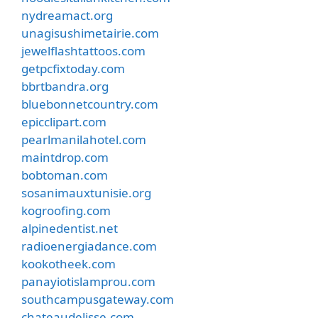
nydreamact.org
unagisushimetairie.com
jewelflashtattoos.com
getpcfixtoday.com
bbrtbandra.org
bluebonnetcountry.com
epicclipart.com
pearlmanilahotel.com
maintdrop.com
bobtoman.com
sosanimauxtunisie.org
kogroofing.com
alpinedentist.net
radioenergiadance.com
kookotheek.com
panayiotislamprou.com
southcampusgateway.com
chateaudelisse.com