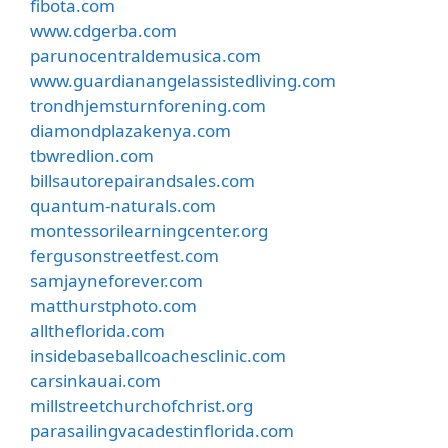
fibota.com
www.cdgerba.com
parunocentraldemusica.com
www.guardianangelassistedliving.com
trondhjemsturnforening.com
diamondplazakenya.com
tbwredlion.com
billsautorepairandsales.com
quantum-naturals.com
montessorilearningcenter.org
fergusonstreetfest.com
samjayneforever.com
matthurstphoto.com
alltheflorida.com
insidebaseballcoachesclinic.com
carsinkauai.com
millstreetchurchofchrist.org
parasailingvacadestinflorida.com