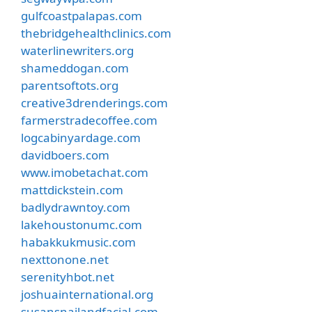
gulfcoastpalapas.com
thebridgehealthclinics.com
waterlinewriters.org
shameddogan.com
parentsoftots.org
creative3drenderings.com
farmerstradecoffee.com
logcabinyardage.com
davidboers.com
www.imobetachat.com
mattdickstein.com
badlydrawntoy.com
lakehoustonumc.com
habakkukmusic.com
nexttonone.net
serenityhbot.net
joshuainternational.org
susansnailandfacial.com