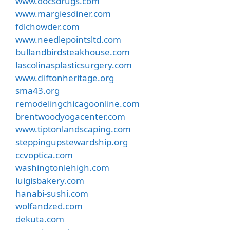
www.docsdrugs.com
www.margiesdiner.com
fdlchowder.com
www.needlepointsltd.com
bullandbirdsteakhouse.com
lascolinasplasticsurgery.com
www.cliftonheritage.org
sma43.org
remodelingchicagoonline.com
brentwoodyogacenter.com
www.tiptonlandscaping.com
steppingupstewardship.org
ccvoptica.com
washingtonlehigh.com
luigisbakery.com
hanabi-sushi.com
wolfandzed.com
dekuta.com