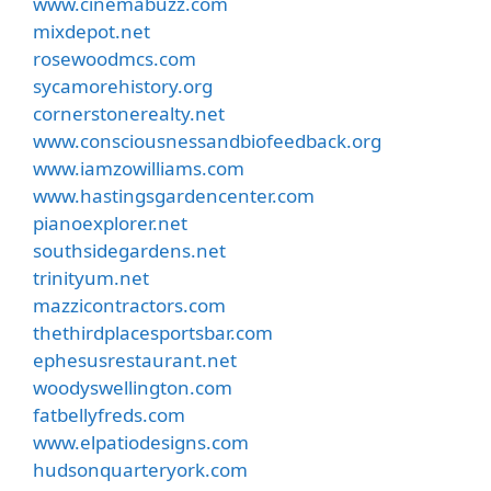
www.cinemabuzz.com
mixdepot.net
rosewoodmcs.com
sycamorehistory.org
cornerstonerealty.net
www.consciousnessandbiofeedback.org
www.iamzowilliams.com
www.hastingsgardencenter.com
pianoexplorer.net
southsidegardens.net
trinityum.net
mazzicontractors.com
thethirdplacesportsbar.com
ephesusrestaurant.net
woodyswellington.com
fatbellyfreds.com
www.elpatiodesigns.com
hudsonquarteryork.com