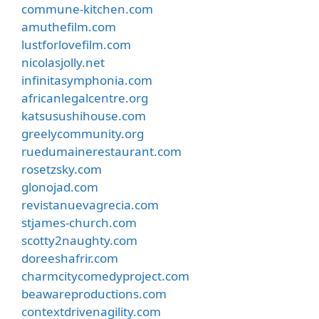
commune-kitchen.com
amuthefilm.com
lustforlovefilm.com
nicolasjolly.net
infinitasymphonia.com
africanlegalcentre.org
katsusushihouse.com
greelycommunity.org
ruedumainerestaurant.com
rosetzsky.com
glonojad.com
revistanuevagrecia.com
stjames-church.com
scotty2naughty.com
doreeshafrir.com
charmcitycomedyproject.com
beawareproductions.com
contextdrivenagility.com