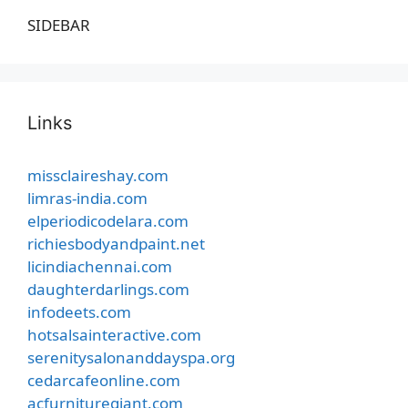
SIDEBAR
Links
missclaireshay.com
limras-india.com
elperiodicodelara.com
richiesbodyandpaint.net
licindiachennai.com
daughterdarlings.com
infodeets.com
hotsalsainteractive.com
serenitysalonanddayspa.org
cedarcafeonline.com
acfurnituregiant.com