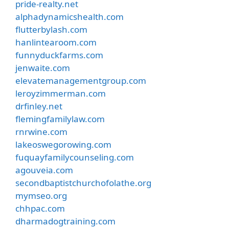
pride-realty.net
alphadynamicshealth.com
flutterbylash.com
hanlintearoom.com
funnyduckfarms.com
jenwaite.com
elevatemanagementgroup.com
leroyzimmerman.com
drfinley.net
flemingfamilylaw.com
rnrwine.com
lakeoswegorowing.com
fuquayfamilycounseling.com
agouveia.com
secondbaptistchurchofolathe.org
mymseo.org
chhpac.com
dharmadogtraining.com