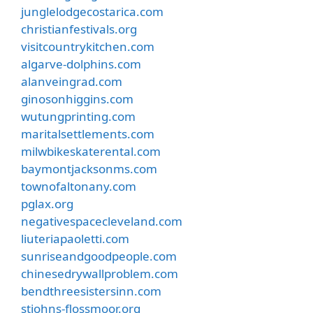
junglelodgecostarica.com
christianfestivals.org
visitcountrykitchen.com
algarve-dolphins.com
alanveingrad.com
ginosonhiggins.com
wutungprinting.com
maritalsettlements.com
milwbikeskaterental.com
baymontjacksonms.com
townofaltonany.com
pglax.org
negativespacecleveland.com
liuteriapaoletti.com
sunriseandgoodpeople.com
chinesedrywallproblem.com
bendthreesistersinn.com
stjohns-flossmoor.org