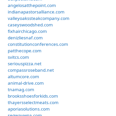
angelosatthepoint.com
indianapastorsalliance.com
valleyoakssteakcompany.com
caseyswoodshed.com
fixhairchicago.com
denizliesnaf.com
constitutionconferences.com
patthecope.com
svitcs.com
seriouspizza.net
compassroseband.net
altumcore.com
animal-drive.com
tnamag.com
brooksshoesforkids.com
thayersselectmeats.com
aporiasolutions.com
segwaywpa.com