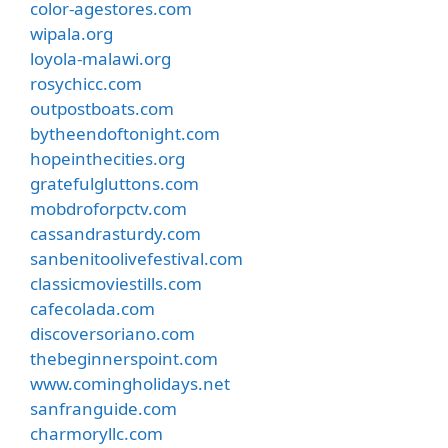
color-agestores.com
wipala.org
loyola-malawi.org
rosychicc.com
outpostboats.com
bytheendoftonight.com
hopeinthecities.org
gratefulgluttons.com
mobdroforpctv.com
cassandrasturdy.com
sanbenitoolivefestival.com
classicmoviestills.com
cafecolada.com
discoversoriano.com
thebeginnerspoint.com
www.comingholidays.net
sanfranguide.com
charmoryllc.com