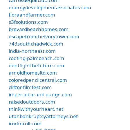
carrosdegolfclub.com
energydevelopmentassociates.com
floraandfarmer.com
s3fsolutions.com
brevardbeachhomes.com
escapefromtheivorytower.com
743southchadwick.com
india-northeast.com
roofing-palmbeach.com
dontfightthefuture.com
arnoldhomesltd.com
coloredpencilcentral.com
cliftonfilmfest.com
imperialbarandlounge.com
raisedoutdoors.com
thinkwithyourheart.net
utahbankruptcyattorneys.net
irocknroll.com