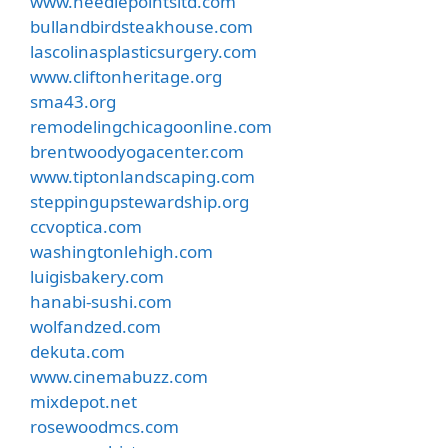
www.needlepointsltd.com
bullandbirdsteakhouse.com
lascolinasplasticsurgery.com
www.cliftonheritage.org
sma43.org
remodelingchicagoonline.com
brentwoodyogacenter.com
www.tiptonlandscaping.com
steppingupstewardship.org
ccvoptica.com
washingtonlehigh.com
luigisbakery.com
hanabi-sushi.com
wolfandzed.com
dekuta.com
www.cinemabuzz.com
mixdepot.net
rosewoodmcs.com