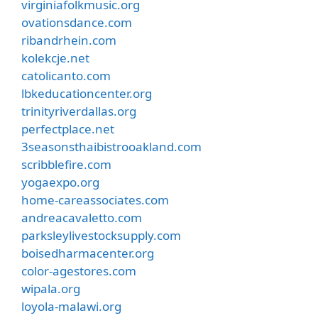
virginiafolkmusic.org
ovationsdance.com
ribandrhein.com
kolekcje.net
catolicanto.com
lbkeducationcenter.org
trinityriverdallas.org
perfectplace.net
3seasonsthaibistrooakland.com
scribblefire.com
yogaexpo.org
home-careassociates.com
andreacavaletto.com
parksleylivestocksupply.com
boisedharmacenter.org
color-agestores.com
wipala.org
loyola-malawi.org