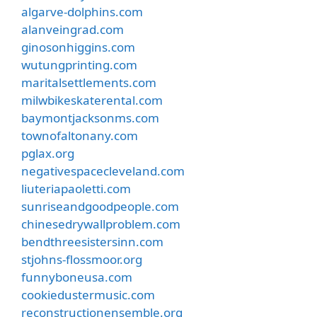
algarve-dolphins.com
alanveingrad.com
ginosonhiggins.com
wutungprinting.com
maritalsettlements.com
milwbikeskaterental.com
baymontjacksonms.com
townofaltonany.com
pglax.org
negativespacecleveland.com
liuteriapaoletti.com
sunriseandgoodpeople.com
chinesedrywallproblem.com
bendthreesistersinn.com
stjohns-flossmoor.org
funnyboneusa.com
cookiedustermusic.com
reconstructionensemble.org