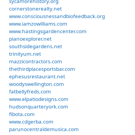
sycamorehistory.org
cornerstonerealty.net
www.consciousnessandbiofeedback.org
www.iamzowilliams.com
www.hastingsgardencenter.com
pianoexplorer.net
southsidegardens.net
trinityum.net
mazzicontractors.com
thethirdplacesportsbar.com
ephesusrestaurant.net
woodyswellington.com
fatbellyfreds.com
www.elpatiodesigns.com
hudsonquarteryork.com
fibota.com
www.cdgerba.com
parunocentraldemusica.com