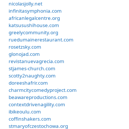
nicolasjolly.net
infinitasymphonia.com
africanlegalcentre.org
katsusushihouse.com
greelycommunity.org
ruedumainerestaurant.com
rosetzsky.com
glonojad.com
revistanuevagrecia.com
stjames-church.com
scotty2naughty.com
doreeshafrir.com
charmcitycomedyproject.com
beawareproductions.com
contextdrivenagility.com
ibikeoulu.com
coffinshakers.com
stmaryofczestochowa.org