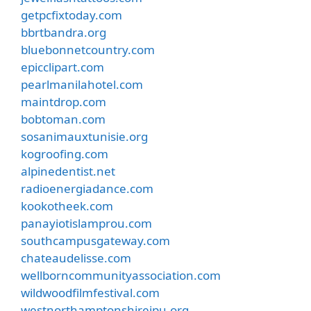
getpcfixtoday.com
bbrtbandra.org
bluebonnetcountry.com
epicclipart.com
pearlmanilahotel.com
maintdrop.com
bobtoman.com
sosanimauxtunisie.org
kogroofing.com
alpinedentist.net
radioenergiadance.com
kookotheek.com
panayiotislamprou.com
southcampusgateway.com
chateaudelisse.com
wellborncommunityassociation.com
wildwoodfilmfestival.com
westnorthamptonshirejpu.org