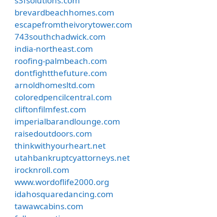
s3fsolutions.com
brevardbeachhomes.com
escapefromtheivorytower.com
743southchadwick.com
india-northeast.com
roofing-palmbeach.com
dontfightthefuture.com
arnoldhomesltd.com
coloredpencilcentral.com
cliftonfilmfest.com
imperialbarandlounge.com
raisedoutdoors.com
thinkwithyourheart.net
utahbankruptcyattorneys.net
irocknroll.com
www.wordoflife2000.org
idahosquaredancing.com
tawawcabins.com