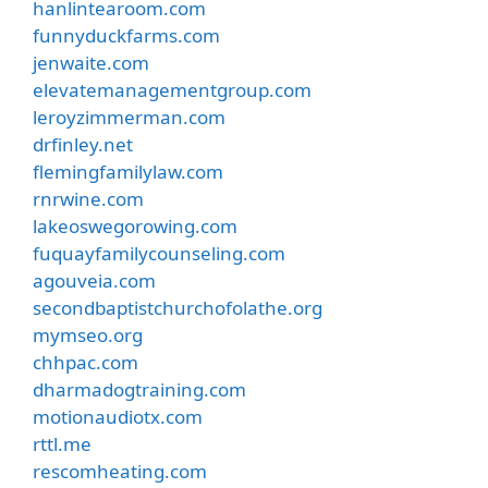
hanlintearoom.com
funnyduckfarms.com
jenwaite.com
elevatemanagementgroup.com
leroyzimmerman.com
drfinley.net
flemingfamilylaw.com
rnrwine.com
lakeoswegorowing.com
fuquayfamilycounseling.com
agouveia.com
secondbaptistchurchofolathe.org
mymseo.org
chhpac.com
dharmadogtraining.com
motionaudiotx.com
rttl.me
rescomheating.com