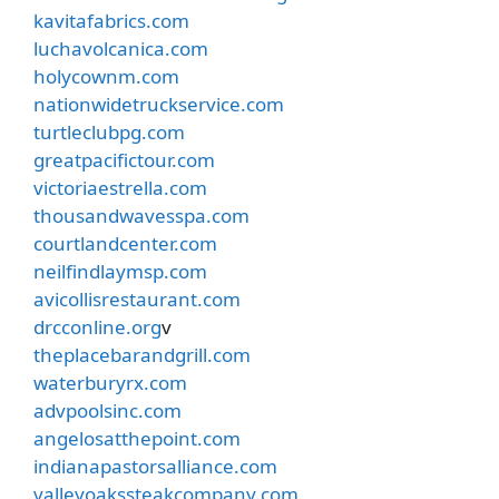
kavitafabrics.com
luchavolcanica.com
holycownm.com
nationwidetruckservice.com
turtleclubpg.com
greatpacifictour.com
victoriaestrella.com
thousandwavesspa.com
courtlandcenter.com
neilfindlaymsp.com
avicollisrestaurant.com
drcconline.org
v
theplacebarandgrill.com
waterburyrx.com
advpoolsinc.com
angelosatthepoint.com
indianapastorsalliance.com
valleyoakssteakcompany.com