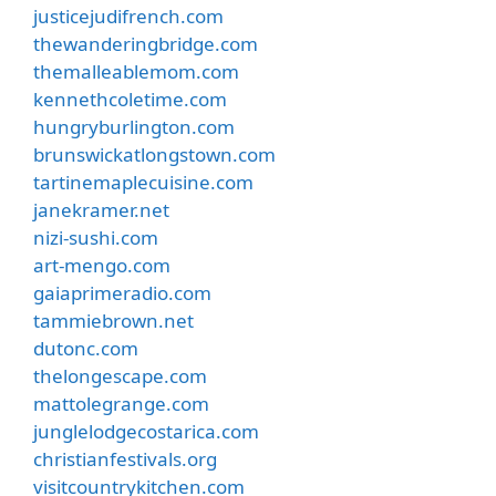
justicejudifrench.com
thewanderingbridge.com
themalleablemom.com
kennethcoletime.com
hungryburlington.com
brunswickatlongstown.com
tartinemaplecuisine.com
janekramer.net
nizi-sushi.com
art-mengo.com
gaiaprimeradio.com
tammiebrown.net
dutonc.com
thelongescape.com
mattolegrange.com
junglelodgecostarica.com
christianfestivals.org
visitcountrykitchen.com