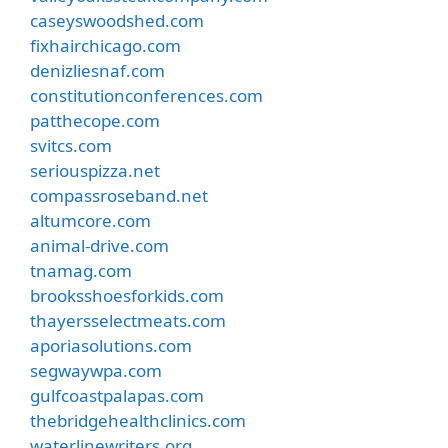
caseyswoodshed.com
fixhairchicago.com
denizliesnaf.com
constitutionconferences.com
patthecope.com
svitcs.com
seriouspizza.net
compassroseband.net
altumcore.com
animal-drive.com
tnamag.com
brooksshoesforkids.com
thayersselectmeats.com
aporiasolutions.com
segwaywpa.com
gulfcoastpalapas.com
thebridgehealthclinics.com
waterlinewriters.org