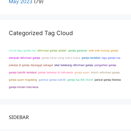
May 2023
(79)
Categorized Tag Cloud
chord lagu gereja tua
reformasi gereja adalah
gereja ganjuran
erek erek burung gereja
dampak reformasi gereja
gereja tuhan yang maha kuasa
gereja terdekat
lagu gereja tua
pekerja di gereja dipanggil sebagai
latar belakang reformasi gereja
pengertian gereja
gereja katolik terdekat
gereja terbesar di indonesia
gereja ayam
tokoh reformasi gereja
gereja ayam magelang
gambar gereja katolik
gereja tua lirik chord
jadwal gereja tiberias
gereja kristen indonesia
SIDEBAR