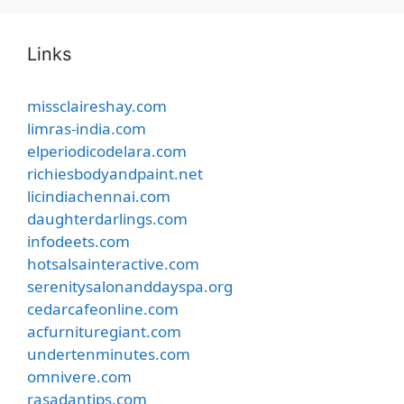
Links
missclaireshay.com
limras-india.com
elperiodicodelara.com
richiesbodyandpaint.net
licindiachennai.com
daughterdarlings.com
infodeets.com
hotsalsainteractive.com
serenitysalonanddayspa.org
cedarcafeonline.com
acfurnituregiant.com
undertenminutes.com
omnivere.com
rasadantips.com