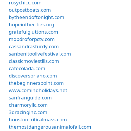
rosychicc.com
outpostboats.com
bytheendoftonight.com
hopeinthecities.org
gratefulgluttons.com
mobdroforpctv.com
cassandrasturdy.com
sanbenitoolivefestival.com
classicmoviestills.com
cafecolada.com
discoversoriano.com
thebeginnerspoint.com
www.comingholidays.net
sanfranguide.com
charmoryllc.com
3dracinginc.com
houstoncriticalmass.com
themostdangerousanimalofall.com