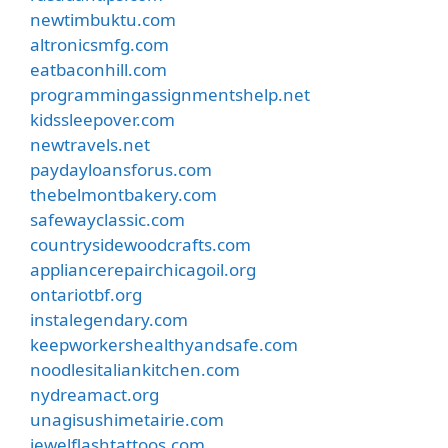
newtimbuktu.com
altronicsmfg.com
eatbaconhill.com
programmingassignmentshelp.net
kidssleepover.com
newtravels.net
paydayloansforus.com
thebelmontbakery.com
safewayclassic.com
countrysidewoodcrafts.com
appliancerepairchicagoil.org
ontariotbf.org
instalegendary.com
keepworkershealthyandsafe.com
noodlesitaliankitchen.com
nydreamact.org
unagisushimetairie.com
jewelflashtattoos.com