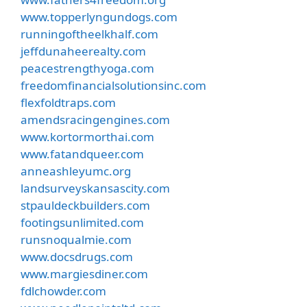
www.topperlyngundogs.com
runningoftheelkhalf.com
jeffdunaheerealty.com
peacestrengthyoga.com
freedomfinancialsolutionsinc.com
flexfoldtraps.com
amendsracingengines.com
www.kortormorthai.com
www.fatandqueer.com
anneashleyumc.org
landsurveyskansascity.com
stpauldeckbuilders.com
footingsunlimited.com
runsnoqualmie.com
www.docsdrugs.com
www.margiesdiner.com
fdlchowder.com