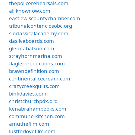
thepolicerehearsals.com
alliknownow.com
eastlewiscountychamber.com
tribunalcontenciosobc.org
sloclassicalacademy.com
dasilvaboards.com
glennabatson.com
strayhornmarina.com
flaglerproductions.com
brawndefinition.com
continentalicecream.com
crazycreekquilts.com
binkdavies.com
christchurchpdx.org
kenabrahambooks.com
commune-kitchen.com
amuthefilm.com
lustforlovefilm.com