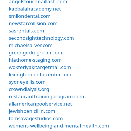
angelstouchnaillash.com
kabbalahacademy.net
smilondental.com
newstarcollision.com
sasrentals.com
secondsighttechnology.com
michaelsarver.com
greengeckogrocer.com
hlathome-staging.com
wokteriyakitargetmall.com
lexingtondentalcenter.com
sydneyellis.com
crowndialysis.org
restauranttrainingprogram.com
allamericanpoolservice.net
jewishpenicillin.com
tomsavagestudios.com
womens-wellbeing-and-mental-health.com