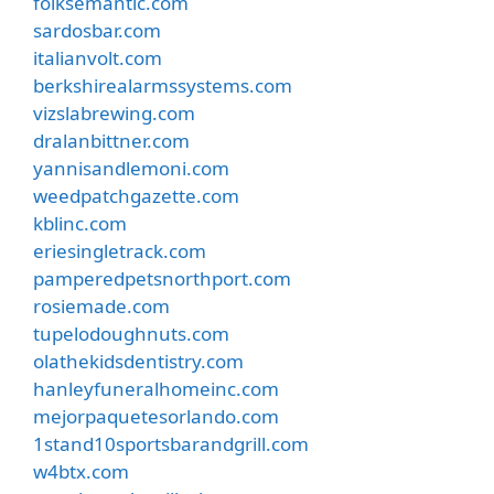
folksemantic.com
sardosbar.com
italianvolt.com
berkshirealarmssystems.com
vizslabrewing.com
dralanbittner.com
yannisandlemoni.com
weedpatchgazette.com
kblinc.com
eriesingletrack.com
pamperedpetsnorthport.com
rosiemade.com
tupelodoughnuts.com
olathekidsdentistry.com
hanleyfuneralhomeinc.com
mejorpaquetesorlando.com
1stand10sportsbarandgrill.com
w4btx.com