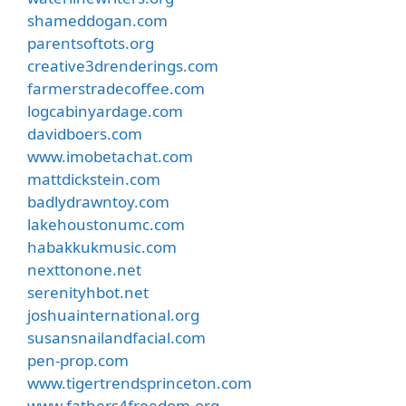
shameddogan.com
parentsoftots.org
creative3drenderings.com
farmerstradecoffee.com
logcabinyardage.com
davidboers.com
www.imobetachat.com
mattdickstein.com
badlydrawntoy.com
lakehoustonumc.com
habakkukmusic.com
nexttonone.net
serenityhbot.net
joshuainternational.org
susansnailandfacial.com
pen-prop.com
www.tigertrendsprinceton.com
www.fathers4freedom.org