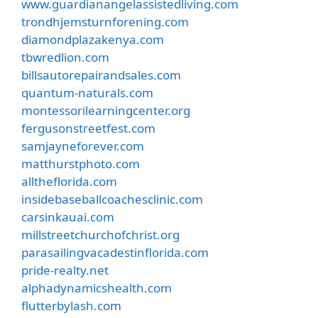
www.guardianangelassistedliving.com
trondhjemsturnforening.com
diamondplazakenya.com
tbwredlion.com
billsautorepairandsales.com
quantum-naturals.com
montessorilearningcenter.org
fergusonstreetfest.com
samjayneforever.com
matthurstphoto.com
alltheflorida.com
insidebaseballcoachesclinic.com
carsinkauai.com
millstreetchurchofchrist.org
parasailingvacadestinflorida.com
pride-realty.net
alphadynamicshealth.com
flutterbylash.com