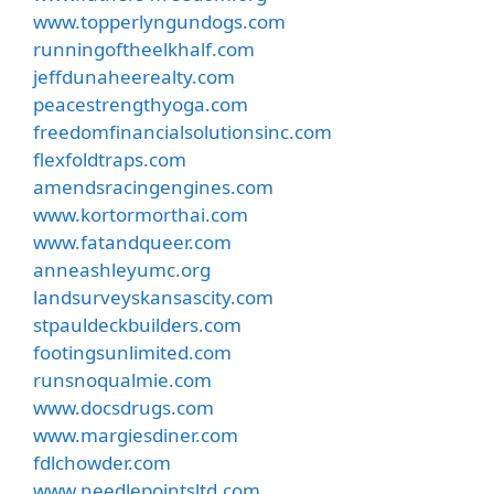
www.topperlyngundogs.com
runningoftheelkhalf.com
jeffdunaheerealty.com
peacestrengthyoga.com
freedomfinancialsolutionsinc.com
flexfoldtraps.com
amendsracingengines.com
www.kortormorthai.com
www.fatandqueer.com
anneashleyumc.org
landsurveyskansascity.com
stpauldeckbuilders.com
footingsunlimited.com
runsnoqualmie.com
www.docsdrugs.com
www.margiesdiner.com
fdlchowder.com
www.needlepointsltd.com