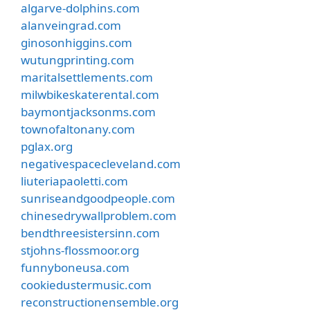
algarve-dolphins.com
alanveingrad.com
ginosonhiggins.com
wutungprinting.com
maritalsettlements.com
milwbikeskaterental.com
baymontjacksonms.com
townofaltonany.com
pglax.org
negativespacecleveland.com
liuteriapaoletti.com
sunriseandgoodpeople.com
chinesedrywallproblem.com
bendthreesistersinn.com
stjohns-flossmoor.org
funnyboneusa.com
cookiedustermusic.com
reconstructionensemble.org