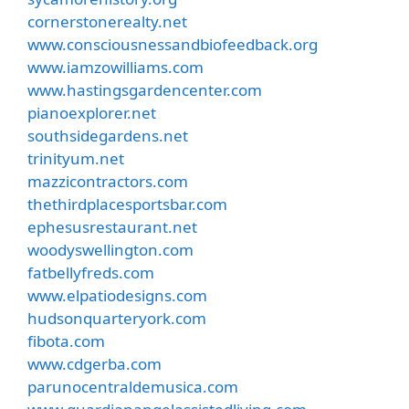
cornerstonerealty.net
www.consciousnessandbiofeedback.org
www.iamzowilliams.com
www.hastingsgardencenter.com
pianoexplorer.net
southsidegardens.net
trinityum.net
mazzicontractors.com
thethirdplacesportsbar.com
ephesusrestaurant.net
woodyswellington.com
fatbellyfreds.com
www.elpatiodesigns.com
hudsonquarteryork.com
fibota.com
www.cdgerba.com
parunocentraldemusica.com