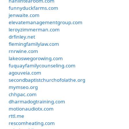
hanlintearoom.com
funnyduckfarms.com
jenwaite.com
elevatemanagementgroup.com
leroyzimmerman.com
drfinley.net
flemingfamilylaw.com
rnrwine.com
lakeoswegorowing.com
fuquayfamilycounseling.com
agouveia.com
secondbaptistchurchofolathe.org
mymseo.org
chhpac.com
dharmadogtraining.com
motionaudiotx.com
rttl.me
rescomheating.com