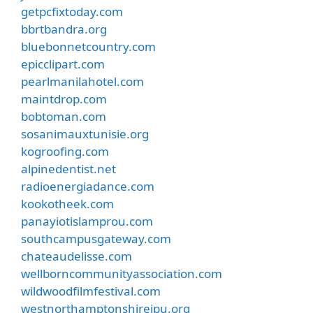
getpcfixtoday.com
bbrtbandra.org
bluebonnetcountry.com
epicclipart.com
pearlmanilahotel.com
maintdrop.com
bobtoman.com
sosanimauxtunisie.org
kogroofing.com
alpinedentist.net
radioenergiadance.com
kookotheek.com
panayiotislamprou.com
southcampusgateway.com
chateaudelisse.com
wellborncommunityassociation.com
wildwoodfilmfestival.com
westnorthamptonshirejpu.org