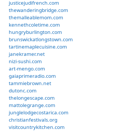
justicejudifrench.com
thewanderingbridge.com
themalleablemom.com
kennethcoletime.com
hungryburlington.com
brunswickatlongstown.com
tartinemaplecuisine.com
janekramer.net
nizi-sushi.com
art-mengo.com
gaiaprimeradio.com
tammiebrown.net
dutonc.com
thelongescape.com
mattolegrange.com
junglelodgecostarica.com
christianfestivals.org
visitcountrykitchen.com