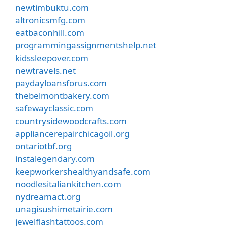
newtimbuktu.com
altronicsmfg.com
eatbaconhill.com
programmingassignmentshelp.net
kidssleepover.com
newtravels.net
paydayloansforus.com
thebelmontbakery.com
safewayclassic.com
countrysidewoodcrafts.com
appliancerepairchicagoil.org
ontariotbf.org
instalegendary.com
keepworkershealthyandsafe.com
noodlesitaliankitchen.com
nydreamact.org
unagisushimetairie.com
jewelflashtattoos.com