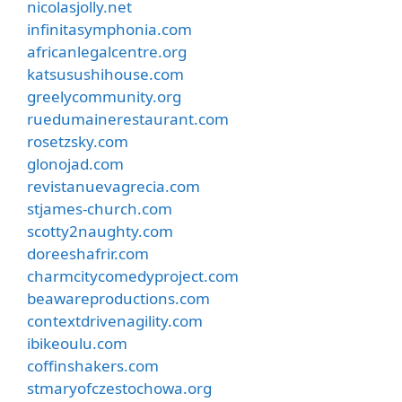
nicolasjolly.net
infinitasymphonia.com
africanlegalcentre.org
katsusushihouse.com
greelycommunity.org
ruedumainerestaurant.com
rosetzsky.com
glonojad.com
revistanuevagrecia.com
stjames-church.com
scotty2naughty.com
doreeshafrir.com
charmcitycomedyproject.com
beawareproductions.com
contextdrivenagility.com
ibikeoulu.com
coffinshakers.com
stmaryofczestochowa.org