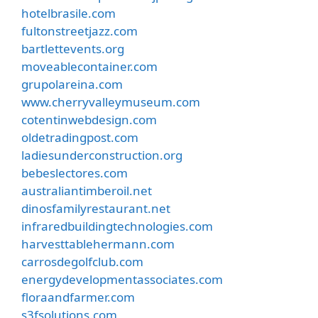
hotelbrasile.com
fultonstreetjazz.com
bartlettevents.org
moveablecontainer.com
grupolareina.com
www.cherryvalleymuseum.com
cotentinwebdesign.com
oldetradingpost.com
ladiesunderconstruction.org
bebeslectores.com
australiantimberoil.net
dinosfamilyrestaurant.net
infraredbuildingtechnologies.com
harvesttablehermann.com
carrosdegolfclub.com
energydevelopmentassociates.com
floraandfarmer.com
s3fsolutions.com