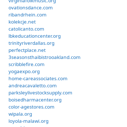
virginiafolkmusic.org
ovationsdance.com
ribandrhein.com
kolekcje.net
catolicanto.com
lbkeducationcenter.org
trinityriverdallas.org
perfectplace.net
3seasonsthaibistrooakland.com
scribblefire.com
yogaexpo.org
home-careassociates.com
andreacavaletto.com
parksleylivestocksupply.com
boisedharmacenter.org
color-agestores.com
wipala.org
loyola-malawi.org