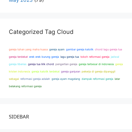
May 2023
(79)
Categorized Tag Cloud
gereja tuhan yang maha kuasa
gereja ayam
gambar gereja katolik
chord lagu gereja tua
gereja terdekat
erek erek burung gereja
lagu gereja tua
tokoh reformasi gereja
jadwal
gereja tiberias
gereja tua lirik chord
pengertian gereja
gereja terbesar di indonesia
gereja
kristen indonesia
gereja katolik terdekat
gereja ganjuran
pekerja di gereja dipanggil
sebagai
reformasi gereja adalah
gereja ayam magelang
dampak reformasi gereja
latar
belakang reformasi gereja
SIDEBAR