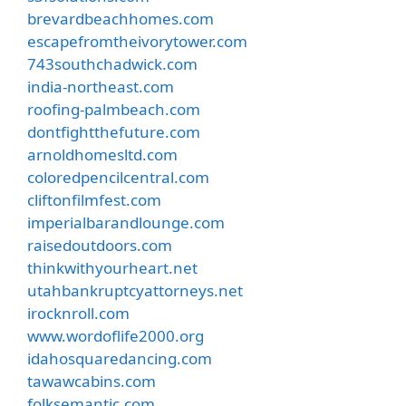
brevardbeachhomes.com
escapefromtheivorytower.com
743southchadwick.com
india-northeast.com
roofing-palmbeach.com
dontfightthefuture.com
arnoldhomesltd.com
coloredpencilcentral.com
cliftonfilmfest.com
imperialbarandlounge.com
raisedoutdoors.com
thinkwithyourheart.net
utahbankruptcyattorneys.net
irocknroll.com
www.wordoflife2000.org
idahosquaredancing.com
tawawcabins.com
folksemantic.com