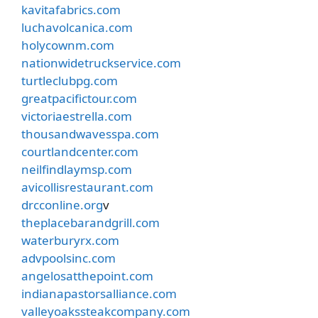
kavitafabrics.com
luchavolcanica.com
holycownm.com
nationwidetruckservice.com
turtleclubpg.com
greatpacifictour.com
victoriaestrella.com
thousandwavesspa.com
courtlandcenter.com
neilfindlaymsp.com
avicollisrestaurant.com
drcconline.org
v
theplacebarandgrill.com
waterburyrx.com
advpoolsinc.com
angelosatthepoint.com
indianapastorsalliance.com
valleyoakssteakcompany.com