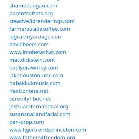
shameddogan.com
parentsoftots.org
creative3drenderings.com
farmerstradecoffee.com
logcabinyardage.com
davidboers.com
www.imobetachat.com
mattdickstein.com
badlydrawntoy.com
lakehoustonumc.com
habakkukmusic.com
nexttonone.net
serenityhbot.net
joshuainternational.org
susansnailandfacial.com
pen-prop.com
www.tigertrendsprinceton.com
www.fathers4freedom.org