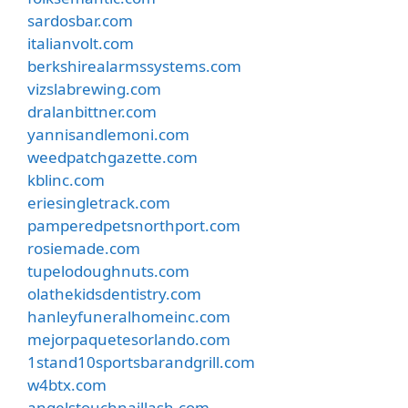
sardosbar.com
italianvolt.com
berkshirealarmssystems.com
vizslabrewing.com
dralanbittner.com
yannisandlemoni.com
weedpatchgazette.com
kblinc.com
eriesingletrack.com
pamperedpetsnorthport.com
rosiemade.com
tupelodoughnuts.com
olathekidsdentistry.com
hanleyfuneralhomeinc.com
mejorpaquetesorlando.com
1stand10sportsbarandgrill.com
w4btx.com
angelstouchnaillash.com