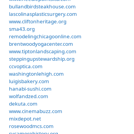
bullandbirdsteakhouse.com
lascolinasplasticsurgery.com
www.cliftonheritage.org
sma43.org
remodelingchicagoonline.com
brentwoodyogacenter.com
www.tiptonlandscaping.com
steppingupstewardship.org
ccvoptica.com
washingtonlehigh.com
luigisbakery.com
hanabi-sushi.com
wolfandzed.com
dekuta.com
www.cinemabuzz.com
mixdepot.net
rosewoodmcs.com
sycamorehistory.org