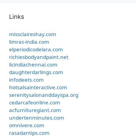
Links
missclaireshay.com
limras-india.com
elperiodicodelara.com
richiesbodyandpaint.net
licindiachennai.com
daughterdarlings.com
infodeets.com
hotsalsainteractive.com
serenitysalonanddayspa.org
cedarcafeonline.com
acfurnituregiant.com
undertenminutes.com
omnivere.com
rasadantips.com