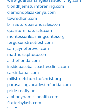
www.guardianangelassistedliving.com
trondhjemsturnforening.com
diamondplazakenya.com
tbwredlion.com
billsautorepairandsales.com
quantum-naturals.com
montessorilearningcenter.org
fergusonstreetfest.com
samjayneforever.com
matthurstphoto.com
alltheflorida.com
insidebaseballcoachesclinic.com
carsinkauai.com
millstreetchurchofchrist.org
parasailingvacadestinflorida.com
pride-realty.net
alphadynamicshealth.com
flutterbylash.com