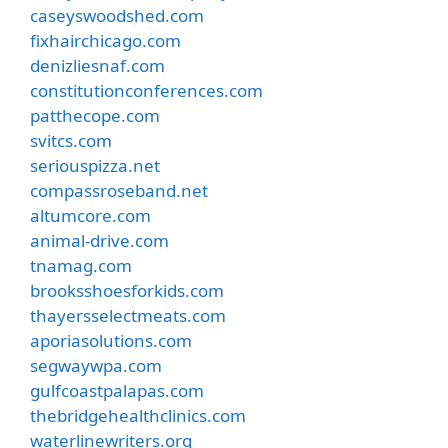
caseyswoodshed.com
fixhairchicago.com
denizliesnaf.com
constitutionconferences.com
patthecope.com
svitcs.com
seriouspizza.net
compassroseband.net
altumcore.com
animal-drive.com
tnamag.com
brooksshoesforkids.com
thayersselectmeats.com
aporiasolutions.com
segwaywpa.com
gulfcoastpalapas.com
thebridgehealthclinics.com
waterlinewriters.org