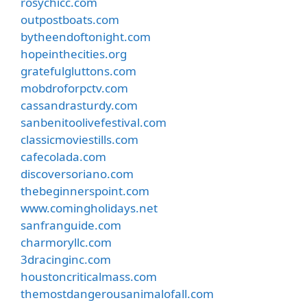
rosychicc.com
outpostboats.com
bytheendoftonight.com
hopeinthecities.org
gratefulgluttons.com
mobdroforpctv.com
cassandrasturdy.com
sanbenitoolivefestival.com
classicmoviestills.com
cafecolada.com
discoversoriano.com
thebeginnerspoint.com
www.comingholidays.net
sanfranguide.com
charmoryllc.com
3dracinginc.com
houstoncriticalmass.com
themostdangerousanimalofall.com