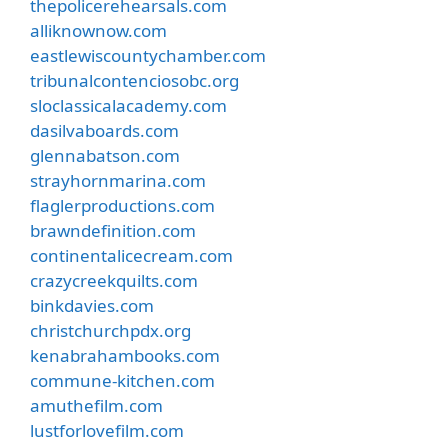
thepolicerehearsals.com
alliknownow.com
eastlewiscountychamber.com
tribunalcontenciosobc.org
sloclassicalacademy.com
dasilvaboards.com
glennabatson.com
strayhornmarina.com
flaglerproductions.com
brawndefinition.com
continentalicecream.com
crazycreekquilts.com
binkdavies.com
christchurchpdx.org
kenabrahambooks.com
commune-kitchen.com
amuthefilm.com
lustforlovefilm.com