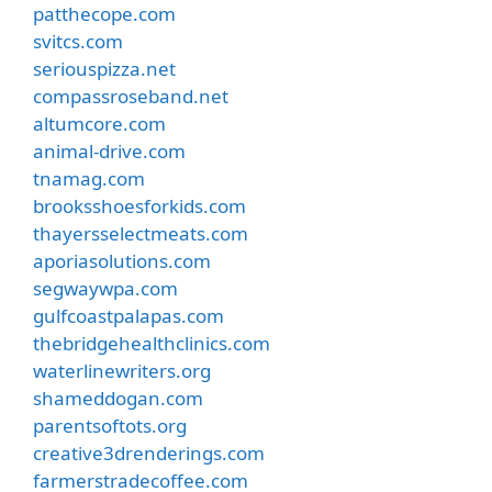
patthecope.com
svitcs.com
seriouspizza.net
compassroseband.net
altumcore.com
animal-drive.com
tnamag.com
brooksshoesforkids.com
thayersselectmeats.com
aporiasolutions.com
segwaywpa.com
gulfcoastpalapas.com
thebridgehealthclinics.com
waterlinewriters.org
shameddogan.com
parentsoftots.org
creative3drenderings.com
farmerstradecoffee.com