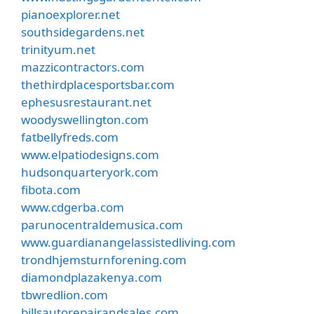
pianoexplorer.net
southsidegardens.net
trinityum.net
mazzicontractors.com
thethirdplacesportsbar.com
ephesusrestaurant.net
woodyswellington.com
fatbellyfreds.com
www.elpatiodesigns.com
hudsonquarteryork.com
fibota.com
www.cdgerba.com
parunocentraldemusica.com
www.guardianangelassistedliving.com
trondhjemsturnforening.com
diamondplazakenya.com
tbwredlion.com
billsautorepairandsales.com