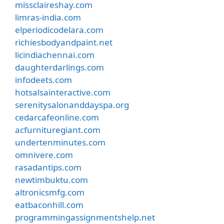
missclaireshay.com
limras-india.com
elperiodicodelara.com
richiesbodyandpaint.net
licindiachennai.com
daughterdarlings.com
infodeets.com
hotsalsainteractive.com
serenitysalonanddayspa.org
cedarcafeonline.com
acfurnituregiant.com
undertenminutes.com
omnivere.com
rasadantips.com
newtimbuktu.com
altronicsmfg.com
eatbaconhill.com
programmingassignmentshelp.net