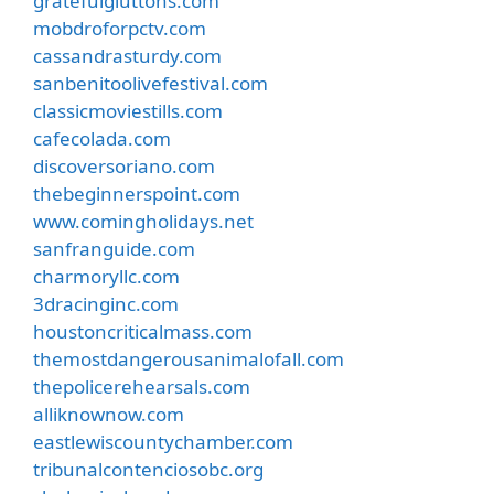
gratefulgluttons.com
mobdroforpctv.com
cassandrasturdy.com
sanbenitoolivefestival.com
classicmoviestills.com
cafecolada.com
discoversoriano.com
thebeginnerspoint.com
www.comingholidays.net
sanfranguide.com
charmoryllc.com
3dracinginc.com
houstoncriticalmass.com
themostdangerousanimalofall.com
thepolicerehearsals.com
alliknownow.com
eastlewiscountychamber.com
tribunalcontenciosobc.org