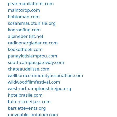
pearlmanilahotel.com
maintdrop.com
bobtoman.com
sosanimauxtunisie.org
kogroofing.com
alpinedentist.net
radioenergiadance.com
kookotheek.com
panayiotislamprou.com
southcampusgateway.com
chateaudelisse.com
wellborncommunityassociation.com
wildwoodfilmfestival.com
westnorthamptonshirejpu.org
hotelbrasile.com
fultonstreetjazz.com
bartlettevents.org
moveablecontainer.com