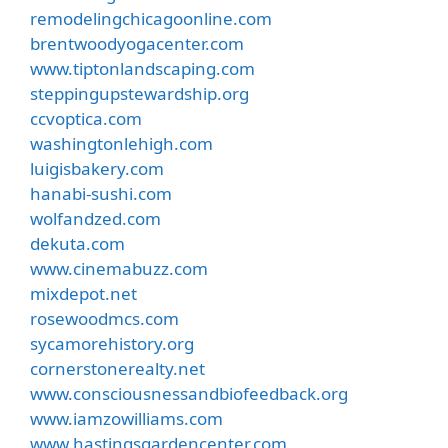
remodelingchicagoonline.com
brentwoodyogacenter.com
www.tiptonlandscaping.com
steppingupstewardship.org
ccvoptica.com
washingtonlehigh.com
luigisbakery.com
hanabi-sushi.com
wolfandzed.com
dekuta.com
www.cinemabuzz.com
mixdepot.net
rosewoodmcs.com
sycamorehistory.org
cornerstonerealty.net
www.consciousnessandbiofeedback.org
www.iamzowilliams.com
www.hastingsgardencenter.com