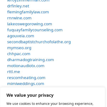
drfinley.net
flemingfamilylaw.com
rnrwine.com
lakeoswegorowing.com
fuquayfamilycounseling.com
agouveia.com
secondbaptistchurchofolathe.org
mymseo.org
chhpac.com
dharmadogtraining.com
motionaudiotx.com
rttl.me
rescomheating.com
mimiweddings.com
besthostinnkansascity.com
We value your privacy
smithdentalcare.net
undergroundmusiccafe.com
We use cookies to enhance your browsing experience,