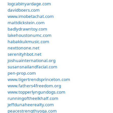
logcabinyardage.com
davidboers.com
www.imobetachat.com
mattdickstein.com
badlydrawntoy.com
lakehoustonumc.com
habakkukmusic.com
nexttonone.net
serenityhbot.net
joshuainternational.org
susansnailandfacial.com
pen-prop.com
www.tigertrendsprinceton.com
www.fathers4freedom.org
www.topperlyngundogs.com
runningoftheelkhalf.com
jeffdunaheerealty.com
peacestrengthyoga.com