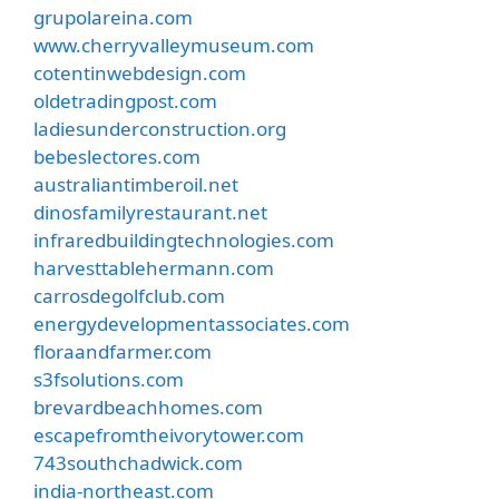
grupolareina.com
www.cherryvalleymuseum.com
cotentinwebdesign.com
oldetradingpost.com
ladiesunderconstruction.org
bebeslectores.com
australiantimberoil.net
dinosfamilyrestaurant.net
infraredbuildingtechnologies.com
harvesttablehermann.com
carrosdegolfclub.com
energydevelopmentassociates.com
floraandfarmer.com
s3fsolutions.com
brevardbeachhomes.com
escapefromtheivorytower.com
743southchadwick.com
india-northeast.com