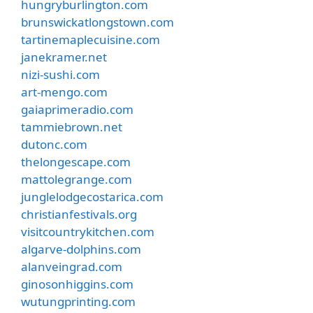
hungryburlington.com
brunswickatlongstown.com
tartinemaplecuisine.com
janekramer.net
nizi-sushi.com
art-mengo.com
gaiaprimeradio.com
tammiebrown.net
dutonc.com
thelongescape.com
mattolegrange.com
junglelodgecostarica.com
christianfestivals.org
visitcountrykitchen.com
algarve-dolphins.com
alanveingrad.com
ginosonhiggins.com
wutungprinting.com