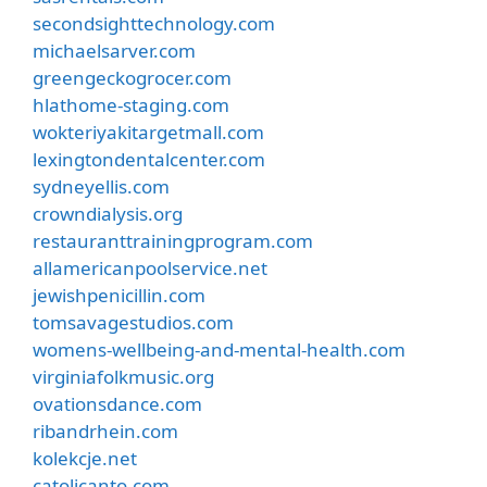
secondsighttechnology.com
michaelsarver.com
greengeckogrocer.com
hlathome-staging.com
wokteriyakitargetmall.com
lexingtondentalcenter.com
sydneyellis.com
crowndialysis.org
restauranttrainingprogram.com
allamericanpoolservice.net
jewishpenicillin.com
tomsavagestudios.com
womens-wellbeing-and-mental-health.com
virginiafolkmusic.org
ovationsdance.com
ribandrhein.com
kolekcje.net
catolicanto.com