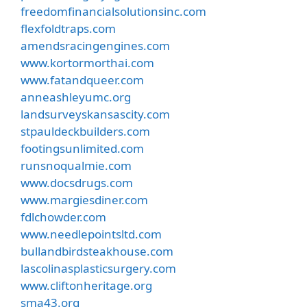
freedomfinancialsolutionsinc.com
flexfoldtraps.com
amendsracingengines.com
www.kortormorthai.com
www.fatandqueer.com
anneashleyumc.org
landsurveyskansascity.com
stpauldeckbuilders.com
footingsunlimited.com
runsnoqualmie.com
www.docsdrugs.com
www.margiesdiner.com
fdlchowder.com
www.needlepointsltd.com
bullandbirdsteakhouse.com
lascolinasplasticsurgery.com
www.cliftonheritage.org
sma43.org