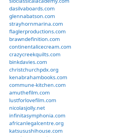
sloclassicalacademy.com
dasilvaboards.com
glennabatson.com
strayhornmarina.com
flaglerproductions.com
brawndefinition.com
continentalicecream.com
crazycreekquilts.com
binkdavies.com
christchurchpdx.org
kenabrahambooks.com
commune-kitchen.com
amuthefilm.com
lustforlovefilm.com
nicolasjolly.net
infinitasymphonia.com
africanlegalcentre.org
katsusushihouse.com