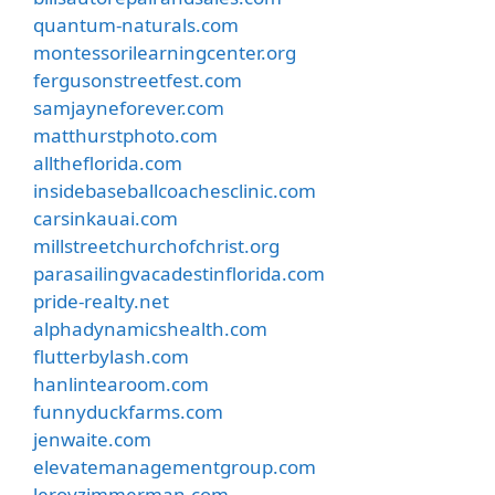
quantum-naturals.com
montessorilearningcenter.org
fergusonstreetfest.com
samjayneforever.com
matthurstphoto.com
alltheflorida.com
insidebaseballcoachesclinic.com
carsinkauai.com
millstreetchurchofchrist.org
parasailingvacadestinflorida.com
pride-realty.net
alphadynamicshealth.com
flutterbylash.com
hanlintearoom.com
funnyduckfarms.com
jenwaite.com
elevatemanagementgroup.com
leroyzimmerman.com