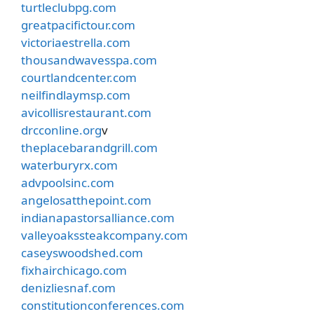
turtleclubpg.com
greatpacifictour.com
victoriaestrella.com
thousandwavesspa.com
courtlandcenter.com
neilfindlaymsp.com
avicollisrestaurant.com
drcconline.org
v
theplacebarandgrill.com
waterburyrx.com
advpoolsinc.com
angelosatthepoint.com
indianapastorsalliance.com
valleyoakssteakcompany.com
caseyswoodshed.com
fixhairchicago.com
denizliesnaf.com
constitutionconferences.com