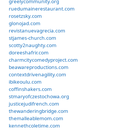
greelycommunity.org
ruedumainerestaurant.com
rosetzsky.com
glonojad.com
revistanuevagrecia.com
stjames-church.com
scotty2naughty.com
doreeshafrir.com
charmcitycomedyproject.com
beawareproductions.com
contextdrivenagility.com
ibikeoulu.com
coffinshakers.com
stmaryofczestochowa.org
justicejudifrench.com
thewanderingbridge.com
themalleablemom.com
kennethcoletime.com