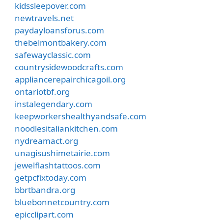
kidssleepover.com
newtravels.net
paydayloansforus.com
thebelmontbakery.com
safewayclassic.com
countrysidewoodcrafts.com
appliancerepairchicagoil.org
ontariotbf.org
instalegendary.com
keepworkershealthyandsafe.com
noodlesitaliankitchen.com
nydreamact.org
unagisushimetairie.com
jewelflashtattoos.com
getpcfixtoday.com
bbrtbandra.org
bluebonnetcountry.com
epicclipart.com