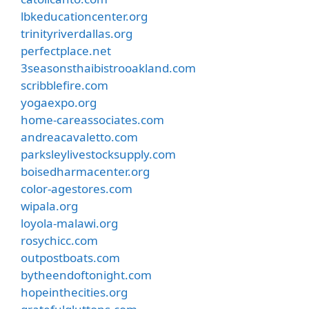
lbkeducationcenter.org
trinityriverdallas.org
perfectplace.net
3seasonsthaibistrooakland.com
scribblefire.com
yogaexpo.org
home-careassociates.com
andreacavaletto.com
parksleylivestocksupply.com
boisedharmacenter.org
color-agestores.com
wipala.org
loyola-malawi.org
rosychicc.com
outpostboats.com
bytheendoftonight.com
hopeinthecities.org