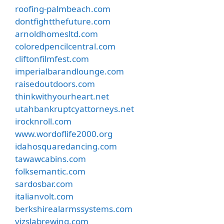
roofing-palmbeach.com
dontfightthefuture.com
arnoldhomesltd.com
coloredpencilcentral.com
cliftonfilmfest.com
imperialbarandlounge.com
raisedoutdoors.com
thinkwithyourheart.net
utahbankruptcyattorneys.net
irocknroll.com
www.wordoflife2000.org
idahosquaredancing.com
tawawcabins.com
folksemantic.com
sardosbar.com
italianvolt.com
berkshirealarmssystems.com
vizslabrewing.com