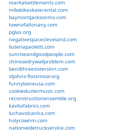
maritalsettlements.com
milwbikeskaterental.com
baymontjacksonms.com
townofaltonany.com
pglax.org
negativespacecleveland.com
liuteriapaoletti.com
sunriseandgoodpeople.com
chinesedrywallproblem.com
bendthreesistersinn.com
stjohns-flossmoor.org
funnyboneusa.com
cookiedustermusic.com
reconstructionensemble.org
kavitafabrics.com
luchavolcanica.com
holycownm.com
nationwidetruckservice.com