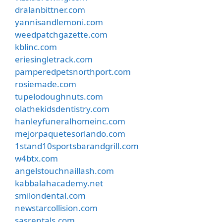
dralanbittner.com
yannisandlemoni.com
weedpatchgazette.com
kblinc.com
eriesingletrack.com
pamperedpetsnorthport.com
rosiemade.com
tupelodoughnuts.com
olathekidsdentistry.com
hanleyfuneralhomeinc.com
mejorpaquetesorlando.com
1stand10sportsbarandgrill.com
w4btx.com
angelstouchnaillash.com
kabbalahacademy.net
smilondental.com
newstarcollision.com
sasrentals.com