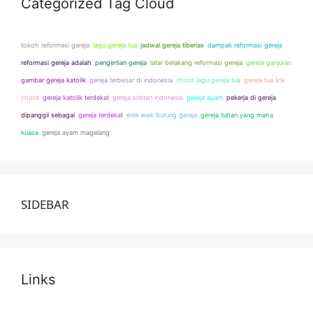
Categorized Tag Cloud
tokoh reformasi gereja
lagu gereja tua
jadwal gereja tiberias
dampak reformasi gereja
reformasi gereja adalah
pengertian gereja
latar belakang reformasi gereja
gereja ganjuran
gambar gereja katolik
gereja terbesar di indonesia
chord lagu gereja tua
gereja tua lirik
chord
gereja katolik terdekat
gereja kristen indonesia
gereja ayam
pekerja di gereja
dipanggil sebagai
gereja terdekat
erek erek burung gereja
gereja tuhan yang maha
kuasa
gereja ayam magelang
SIDEBAR
Links