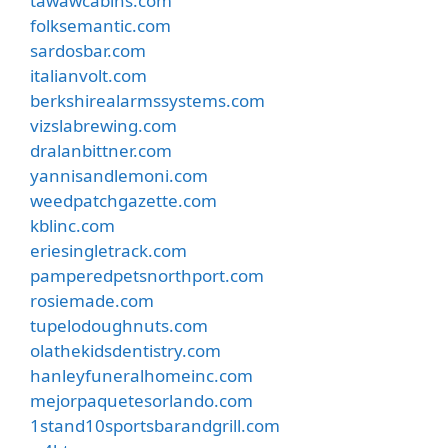
tawawcabins.com
folksemantic.com
sardosbar.com
italianvolt.com
berkshirealarmssystems.com
vizslabrewing.com
dralanbittner.com
yannisandlemoni.com
weedpatchgazette.com
kblinc.com
eriesingletrack.com
pamperedpetsnorthport.com
rosiemade.com
tupelodoughnuts.com
olathekidsdentistry.com
hanleyfuneralhomeinc.com
mejorpaquetesorlando.com
1stand10sportsbarandgrill.com