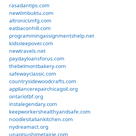
rasadantips.com
newtimbuktu.com
altronicsmfg.com
eatbaconhill.com
programmingassignmentshelp.net
kidssleepover.com
newtravels.net
paydayloansforus.com
thebelmontbakery.com
safewayclassic.com
countrysidewoodcrafts.com
appliancerepairchicagoil.org
ontariotbf.org
instalegendary.com
keepworkershealthyandsafe.com
noodlesitaliankitchen.com
nydreamact.org
unagisushimetairie.com