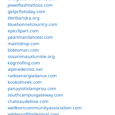
jewelflashtattoos.com
getpcfixtoday.com
bbrtbandra.org
bluebonnetcountry.com
epicclipart.com
pearlmanilahotel.com
maintdrop.com
bobtoman.com
sosanimauxtunisie.org
kogroofing.com
alpinedentist.net
radioenergiadance.com
kookotheek.com
panayiotislamprou.com
southcampusgateway.com
chateaudelisse.com
wellborncommunityassociation.com
wildwoodfilmfestival.com