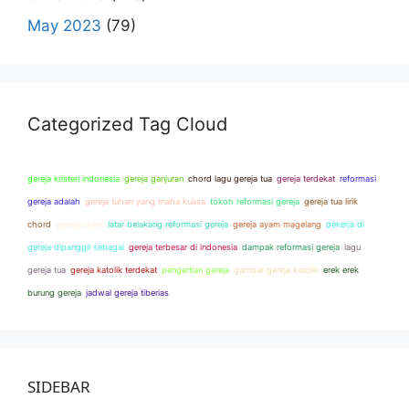
May 2023
(79)
Categorized Tag Cloud
gereja kristen indonesia
gereja ganjuran
chord lagu gereja tua
gereja terdekat
reformasi
gereja adalah
gereja tuhan yang maha kuasa
tokoh reformasi gereja
gereja tua lirik
chord
gereja ayam
latar belakang reformasi gereja
gereja ayam magelang
pekerja di
gereja dipanggil sebagai
gereja terbesar di indonesia
dampak reformasi gereja
lagu
gereja tua
gereja katolik terdekat
pengertian gereja
gambar gereja katolik
erek erek
burung gereja
jadwal gereja tiberias
SIDEBAR