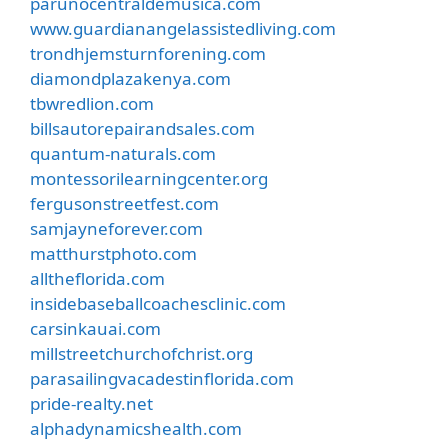
parunocentraldemusica.com
www.guardianangelassistedliving.com
trondhjemsturnforening.com
diamondplazakenya.com
tbwredlion.com
billsautorepairandsales.com
quantum-naturals.com
montessorilearningcenter.org
fergusonstreetfest.com
samjayneforever.com
matthurstphoto.com
alltheflorida.com
insidebaseballcoachesclinic.com
carsinkauai.com
millstreetchurchofchrist.org
parasailingvacadestinflorida.com
pride-realty.net
alphadynamicshealth.com