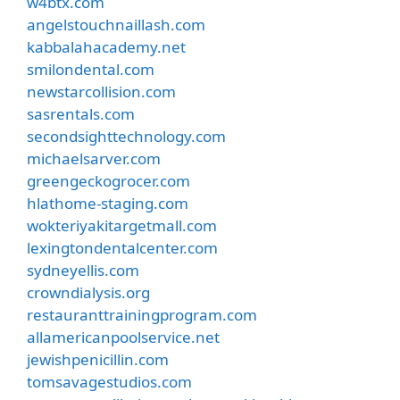
w4btx.com
angelstouchnaillash.com
kabbalahacademy.net
smilondental.com
newstarcollision.com
sasrentals.com
secondsighttechnology.com
michaelsarver.com
greengeckogrocer.com
hlathome-staging.com
wokteriyakitargetmall.com
lexingtondentalcenter.com
sydneyellis.com
crowndialysis.org
restauranttrainingprogram.com
allamericanpoolservice.net
jewishpenicillin.com
tomsavagestudios.com