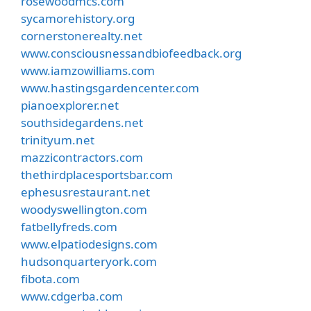
rosewoodmcs.com
sycamorehistory.org
cornerstonerealty.net
www.consciousnessandbiofeedback.org
www.iamzowilliams.com
www.hastingsgardencenter.com
pianoexplorer.net
southsidegardens.net
trinityum.net
mazzicontractors.com
thethirdplacesportsbar.com
ephesusrestaurant.net
woodyswellington.com
fatbellyfreds.com
www.elpatiodesigns.com
hudsonquarteryork.com
fibota.com
www.cdgerba.com