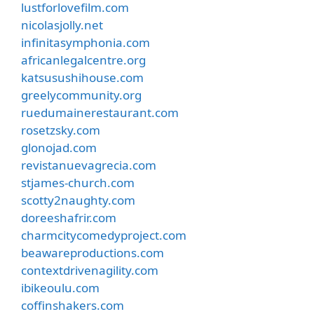
lustforlovefilm.com
nicolasjolly.net
infinitasymphonia.com
africanlegalcentre.org
katsusushihouse.com
greelycommunity.org
ruedumainerestaurant.com
rosetzsky.com
glonojad.com
revistanuevagrecia.com
stjames-church.com
scotty2naughty.com
doreeshafrir.com
charmcitycomedyproject.com
beawareproductions.com
contextdrivenagility.com
ibikeoulu.com
coffinshakers.com