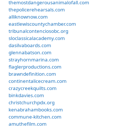
themostdangerousanimalofall.com
thepolicerehearsals.com
alliknownow.com
eastlewiscountychamber.com
tribunalcontenciosobc.org
sloclassicalacademy.com
dasilvaboards.com
glennabatson.com
strayhornmarina.com
flaglerproductions.com
brawndefinition.com
continentalicecream.com
crazycreekquilts.com
binkdavies.com
christchurchpdx.org
kenabrahambooks.com
commune-kitchen.com
amuthefilm.com