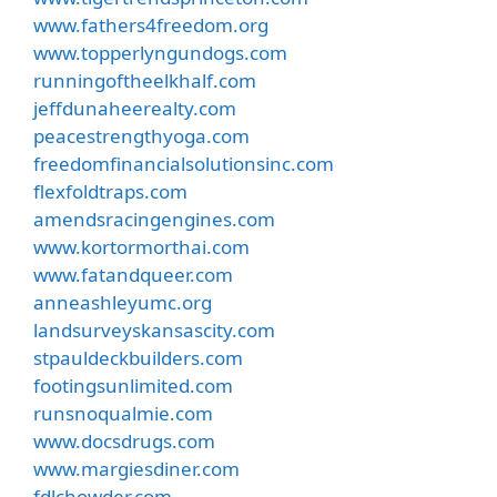
www.fathers4freedom.org
www.topperlyngundogs.com
runningoftheelkhalf.com
jeffdunaheerealty.com
peacestrengthyoga.com
freedomfinancialsolutionsinc.com
flexfoldtraps.com
amendsracingengines.com
www.kortormorthai.com
www.fatandqueer.com
anneashleyumc.org
landsurveyskansascity.com
stpauldeckbuilders.com
footingsunlimited.com
runsnoqualmie.com
www.docsdrugs.com
www.margiesdiner.com
fdlchowder.com