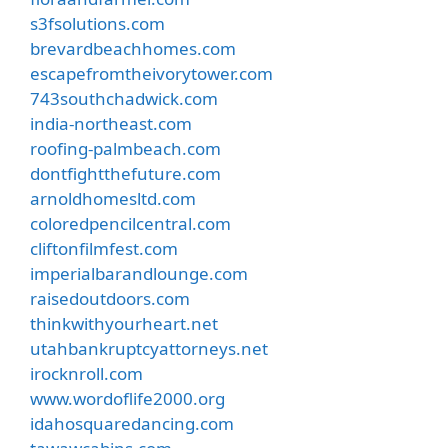
s3fsolutions.com
brevardbeachhomes.com
escapefromtheivorytower.com
743southchadwick.com
india-northeast.com
roofing-palmbeach.com
dontfightthefuture.com
arnoldhomesltd.com
coloredpencilcentral.com
cliftonfilmfest.com
imperialbarandlounge.com
raisedoutdoors.com
thinkwithyourheart.net
utahbankruptcyattorneys.net
irocknroll.com
www.wordoflife2000.org
idahosquaredancing.com