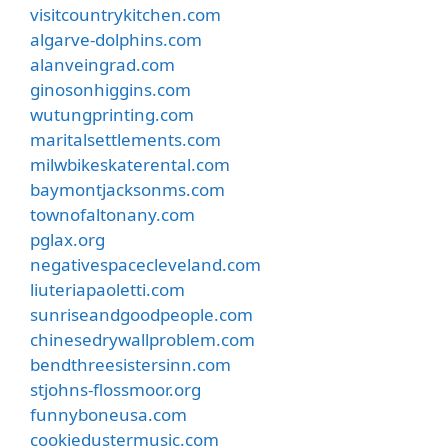
visitcountrykitchen.com
algarve-dolphins.com
alanveingrad.com
ginosonhiggins.com
wutungprinting.com
maritalsettlements.com
milwbikeskaterental.com
baymontjacksonms.com
townofaltonany.com
pglax.org
negativespacecleveland.com
liuteriapaoletti.com
sunriseandgoodpeople.com
chinesedrywallproblem.com
bendthreesistersinn.com
stjohns-flossmoor.org
funnyboneusa.com
cookiedustermusic.com