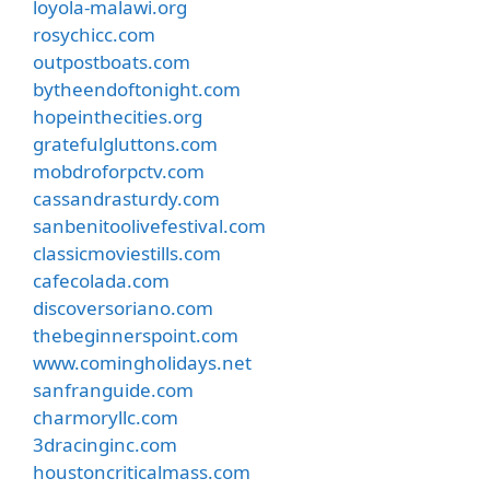
loyola-malawi.org
rosychicc.com
outpostboats.com
bytheendoftonight.com
hopeinthecities.org
gratefulgluttons.com
mobdroforpctv.com
cassandrasturdy.com
sanbenitoolivefestival.com
classicmoviestills.com
cafecolada.com
discoversoriano.com
thebeginnerspoint.com
www.comingholidays.net
sanfranguide.com
charmoryllc.com
3dracinginc.com
houstoncriticalmass.com