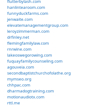
flutterbylash.com
hanlintearoom.com
funnyduckfarms.com
jenwaite.com
elevatemanagementgroup.com
leroyzimmerman.com
drfinley.net
flemingfamilylaw.com
rnrwine.com
lakeoswegorowing.com
fuquayfamilycounseling.com
agouveia.com
secondbaptistchurchofolathe.org
mymseo.org
chhpac.com
dharmadogtraining.com
motionaudiotx.com
rttl.me