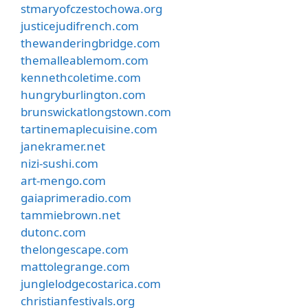
stmaryofczestochowa.org
justicejudifrench.com
thewanderingbridge.com
themalleablemom.com
kennethcoletime.com
hungryburlington.com
brunswickatlongstown.com
tartinemaplecuisine.com
janekramer.net
nizi-sushi.com
art-mengo.com
gaiaprimeradio.com
tammiebrown.net
dutonc.com
thelongescape.com
mattolegrange.com
junglelodgecostarica.com
christianfestivals.org