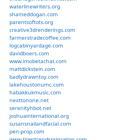
waterlinewriters.org
shameddogan.com
parentsoftots.org
creative3drenderings.com
farmerstradecoffee.com
logcabinyardage.com
davidboers.com
www.imobetachat.com
mattdickstein.com
badlydrawntoy.com
lakehoustonumc.com
habakkukmusic.com
nexttonone.net
serenityhbot.net
joshuainternational.org
susansnailandfacial.com
pen-prop.com
www.tigertrendsprinceton.com