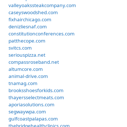
valleyoakssteakcompany.com
caseyswoodshed.com
fixhairchicago.com
denizliesnaf.com
constitutionconferences.com
patthecope.com
svitcs.com
seriouspizza.net
compassroseband.net
altumcore.com
animal-drive.com
tnamag.com
brooksshoesforkids.com
thayersselectmeats.com
aporiasolutions.com
segwaywpa.com
gulfcoastpalapas.com
thebridgehealthclinics.com