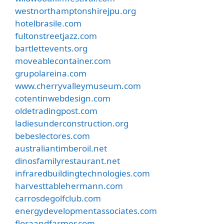
westnorthamptonshirejpu.org
hotelbrasile.com
fultonstreetjazz.com
bartlettevents.org
moveablecontainer.com
grupolareina.com
www.cherryvalleymuseum.com
cotentinwebdesign.com
oldetradingpost.com
ladiesunderconstruction.org
bebeslectores.com
australiantimberoil.net
dinosfamilyrestaurant.net
infraredbuildingtechnologies.com
harvesttablehermann.com
carrosdegolfclub.com
energydevelopmentassociates.com
floraandfarmer.com