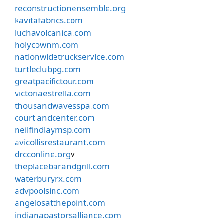
reconstructionensemble.org
kavitafabrics.com
luchavolcanica.com
holycownm.com
nationwidetruckservice.com
turtleclubpg.com
greatpacifictour.com
victoriaestrella.com
thousandwavesspa.com
courtlandcenter.com
neilfindlaymsp.com
avicollisrestaurant.com
drcconline.org
v
theplacebarandgrill.com
waterburyrx.com
advpoolsinc.com
angelosatthepoint.com
indianapastorsalliance.com