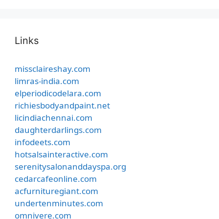
Links
missclaireshay.com
limras-india.com
elperiodicodelara.com
richiesbodyandpaint.net
licindiachennai.com
daughterdarlings.com
infodeets.com
hotsalsainteractive.com
serenitysalonanddayspa.org
cedarcafeonline.com
acfurnituregiant.com
undertenminutes.com
omnivere.com