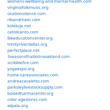
womens-wellbeing-and-mental-health.com
virginiafolkmusic.org
ovationsdance.com
ribandrhein.com
kolekcje.net
catolicanto.com
lbkeducationcenter.org
trinityriverdallas.org
perfectplace.net
3seasonsthaibistrooakland.com
scribblefire.com
yogaexpo.org
home-careassociates.com
andreacavaletto.com
parksleylivestocksupply.com
boisedharmacenter.org
color-agestores.com
wipala.org