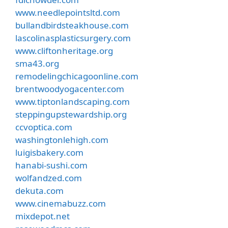
www.needlepointsltd.com
bullandbirdsteakhouse.com
lascolinasplasticsurgery.com
www.cliftonheritage.org
sma43.org
remodelingchicagoonline.com
brentwoodyogacenter.com
www.tiptonlandscaping.com
steppingupstewardship.org
ccvoptica.com
washingtonlehigh.com
luigisbakery.com
hanabi-sushi.com
wolfandzed.com
dekuta.com
www.cinemabuzz.com
mixdepot.net