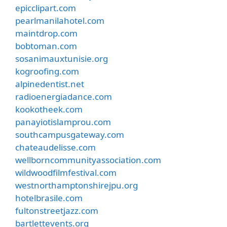
epicclipart.com
pearlmanilahotel.com
maintdrop.com
bobtoman.com
sosanimauxtunisie.org
kogroofing.com
alpinedentist.net
radioenergiadance.com
kookotheek.com
panayiotislamprou.com
southcampusgateway.com
chateaudelisse.com
wellborncommunityassociation.com
wildwoodfilmfestival.com
westnorthamptonshirejpu.org
hotelbrasile.com
fultonstreetjazz.com
bartlettevents.org