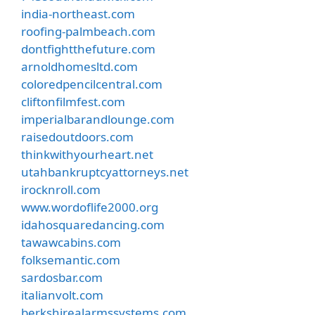
india-northeast.com
roofing-palmbeach.com
dontfightthefuture.com
arnoldhomesltd.com
coloredpencilcentral.com
cliftonfilmfest.com
imperialbarandlounge.com
raisedoutdoors.com
thinkwithyourheart.net
utahbankruptcyattorneys.net
irocknroll.com
www.wordoflife2000.org
idahosquaredancing.com
tawawcabins.com
folksemantic.com
sardosbar.com
italianvolt.com
berkshirealarmssystems.com