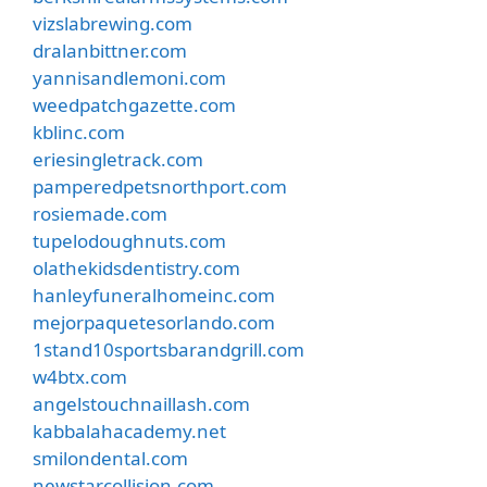
vizslabrewing.com
dralanbittner.com
yannisandlemoni.com
weedpatchgazette.com
kblinc.com
eriesingletrack.com
pamperedpetsnorthport.com
rosiemade.com
tupelodoughnuts.com
olathekidsdentistry.com
hanleyfuneralhomeinc.com
mejorpaquetesorlando.com
1stand10sportsbarandgrill.com
w4btx.com
angelstouchnaillash.com
kabbalahacademy.net
smilondental.com
newstarcollision.com