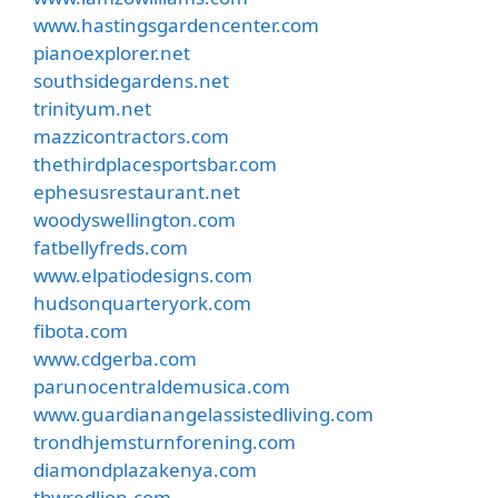
www.hastingsgardencenter.com
pianoexplorer.net
southsidegardens.net
trinityum.net
mazzicontractors.com
thethirdplacesportsbar.com
ephesusrestaurant.net
woodyswellington.com
fatbellyfreds.com
www.elpatiodesigns.com
hudsonquarteryork.com
fibota.com
www.cdgerba.com
parunocentraldemusica.com
www.guardianangelassistedliving.com
trondhjemsturnforening.com
diamondplazakenya.com
tbwredlion.com