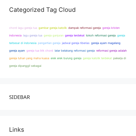
Categorized Tag Cloud
chord lagu gereja tua
gambar gereja katolik
dampak reformasi gereja
gereja kristen
indonesia
lagu gereja tua
gereja ganjuran
gereja terdekat
tokoh reformasi gereja
gereja
terbesar di indonesia
pengertian gereja
jadwal gereja tiberias
gereja ayam magelang
gereja ayam
gereja tua lirik chord
latar belakang reformasi gereja
reformasi gereja adalah
gereja tuhan yang maha kuasa
erek erek burung gereja
gereja katolik terdekat
pekerja di
gereja dipanggil sebagai
SIDEBAR
Links