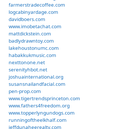
farmerstradecoffee.com
logcabinyardage.com
davidboers.com
www.imobetachat.com
mattdickstein.com
badlydrawntoy.com
lakehoustonumc.com
habakkukmusic.com
nexttonone.net
serenityhbot.net
joshuainternational.org
susansnailandfacial.com
pen-prop.com
www.tigertrendsprinceton.com
www.fathers4freedom.org
www.topperlyngundogs.com
runningoftheelkhalf.com
jeffdunaheerealty.com