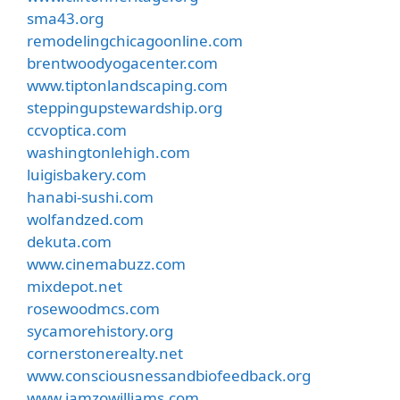
sma43.org
remodelingchicagoonline.com
brentwoodyogacenter.com
www.tiptonlandscaping.com
steppingupstewardship.org
ccvoptica.com
washingtonlehigh.com
luigisbakery.com
hanabi-sushi.com
wolfandzed.com
dekuta.com
www.cinemabuzz.com
mixdepot.net
rosewoodmcs.com
sycamorehistory.org
cornerstonerealty.net
www.consciousnessandbiofeedback.org
www.iamzowilliams.com