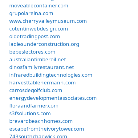
moveablecontainer.com
grupolareina.com
www.cherryvalleymuseum.com
cotentinwebdesign.com
oldetradingpost.com
ladiesunderconstruction.org
bebeslectores.com
australiantimberoil.net
dinosfamilyrestaurant.net
infraredbuildingtechnologies.com
harvesttablehermann.com
carrosdegolfclub.com
energydevelopmentassociates.com
floraandfarmer.com
s3fsolutions.com
brevardbeachhomes.com
escapefromtheivorytower.com
743southchadwick.com