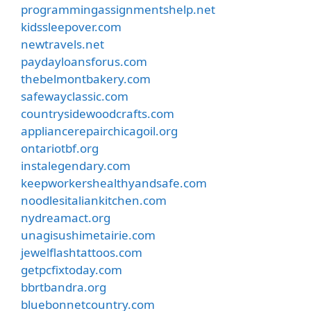
programmingassignmentshelp.net
kidssleepover.com
newtravels.net
paydayloansforus.com
thebelmontbakery.com
safewayclassic.com
countrysidewoodcrafts.com
appliancerepairchicagoil.org
ontariotbf.org
instalegendary.com
keepworkershealthyandsafe.com
noodlesitaliankitchen.com
nydreamact.org
unagisushimetairie.com
jewelflashtattoos.com
getpcfixtoday.com
bbrtbandra.org
bluebonnetcountry.com