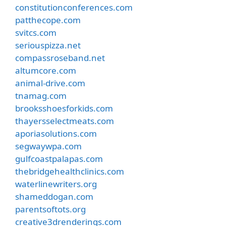
constitutionconferences.com
patthecope.com
svitcs.com
seriouspizza.net
compassroseband.net
altumcore.com
animal-drive.com
tnamag.com
brooksshoesforkids.com
thayersselectmeats.com
aporiasolutions.com
segwaywpa.com
gulfcoastpalapas.com
thebridgehealthclinics.com
waterlinewriters.org
shameddogan.com
parentsoftots.org
creative3drenderings.com