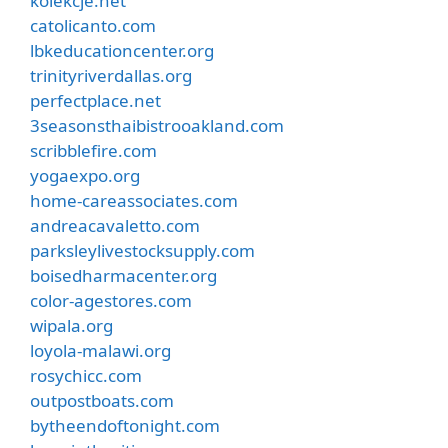
kolekcje.net
catolicanto.com
lbkeducationcenter.org
trinityriverdallas.org
perfectplace.net
3seasonsthaibistrooakland.com
scribblefire.com
yogaexpo.org
home-careassociates.com
andreacavaletto.com
parksleylivestocksupply.com
boisedharmacenter.org
color-agestores.com
wipala.org
loyola-malawi.org
rosychicc.com
outpostboats.com
bytheendoftonight.com