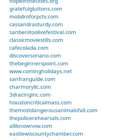
hopeinthecities.org
gratefulgluttons.com
mobdroforpctv.com
cassandrasturdy.com
sanbenitoolivefestival.com
classicmoviestills.com
cafecolada.com
discoversoriano.com
thebeginnerspoint.com
www.comingholidays.net
sanfranguide.com
charmoryllc.com
3dracinginc.com
houstoncriticalmass.com
themostdangerousanimalofall.com
thepolicerehearsals.com
alliknownow.com
eastlewiscountychamber.com