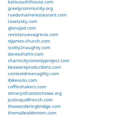
katsusushihouse.com
greelycommunity.org
ruedumainerestaurant.com
rosetzsky.com
glonojad.com
revistanuevagrecia.com
stjames-church.com
scotty2naughty.com
doreeshafrir.com
charmcitycomedyproject.com
beawareproductions.com
contextdrivenagility.com
ibikeoulu.com
coffinshakers.com
stmaryofczestochowa.org
justicejudifrench.com
thewanderingbridge.com
themalleablemom.com