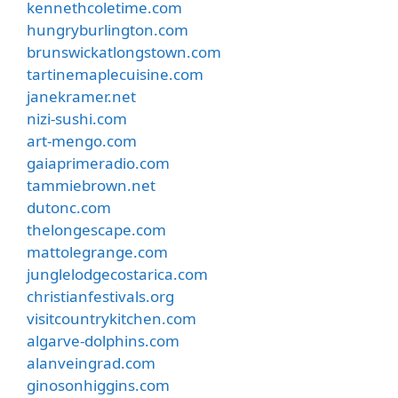
kennethcoletime.com
hungryburlington.com
brunswickatlongstown.com
tartinemaplecuisine.com
janekramer.net
nizi-sushi.com
art-mengo.com
gaiaprimeradio.com
tammiebrown.net
dutonc.com
thelongescape.com
mattolegrange.com
junglelodgecostarica.com
christianfestivals.org
visitcountrykitchen.com
algarve-dolphins.com
alanveingrad.com
ginosonhiggins.com