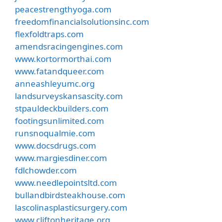
peacestrengthyoga.com
freedomfinancialsolutionsinc.com
flexfoldtraps.com
amendsracingengines.com
www.kortormorthai.com
www.fatandqueer.com
anneashleyumc.org
landsurveyskansascity.com
stpauldeckbuilders.com
footingsunlimited.com
runsnoqualmie.com
www.docsdrugs.com
www.margiesdiner.com
fdlchowder.com
www.needlepointsltd.com
bullandbirdsteakhouse.com
lascolinasplasticsurgery.com
www.cliftonheritage.org