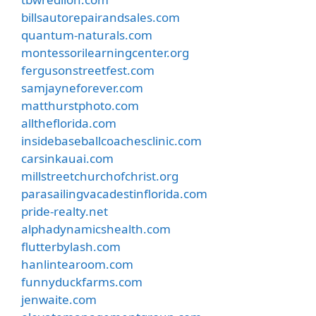
billsautorepairandsales.com
quantum-naturals.com
montessorilearningcenter.org
fergusonstreetfest.com
samjayneforever.com
matthurstphoto.com
alltheflorida.com
insidebaseballcoachesclinic.com
carsinkauai.com
millstreetchurchofchrist.org
parasailingvacadestinflorida.com
pride-realty.net
alphadynamicshealth.com
flutterbylash.com
hanlintearoom.com
funnyduckfarms.com
jenwaite.com