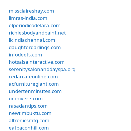
missclaireshay.com
limras-india.com
elperiodicodelara.com
richiesbodyandpaint.net
licindiachennai.com
daughterdarlings.com
infodeets.com
hotsalsainteractive.com
serenitysalonanddayspa.org
cedarcafeonline.com
acfurnituregiant.com
undertenminutes.com
omnivere.com
rasadantips.com
newtimbuktu.com
altronicsmfg.com
eatbaconhill.com