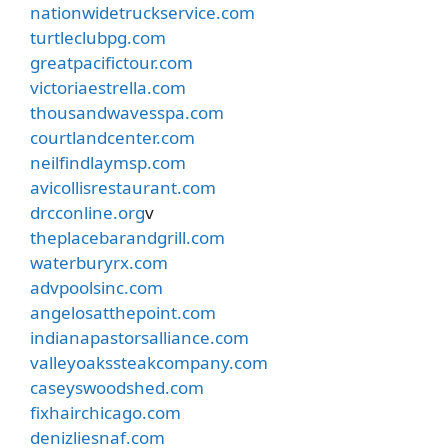
nationwidetruckservice.com
turtleclubpg.com
greatpacifictour.com
victoriaestrella.com
thousandwavesspa.com
courtlandcenter.com
neilfindlaymsp.com
avicollisrestaurant.com
drcconline.org
v
theplacebarandgrill.com
waterburyrx.com
advpoolsinc.com
angelosatthepoint.com
indianapastorsalliance.com
valleyoakssteakcompany.com
caseyswoodshed.com
fixhairchicago.com
denizliesnaf.com