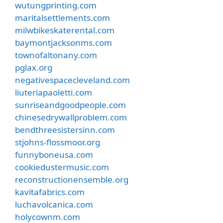
wutungprinting.com
maritalsettlements.com
milwbikeskaterental.com
baymontjacksonms.com
townofaltonany.com
pglax.org
negativespacecleveland.com
liuteriapaoletti.com
sunriseandgoodpeople.com
chinesedrywallproblem.com
bendthreesistersinn.com
stjohns-flossmoor.org
funnyboneusa.com
cookiedustermusic.com
reconstructionensemble.org
kavitafabrics.com
luchavolcanica.com
holycownm.com