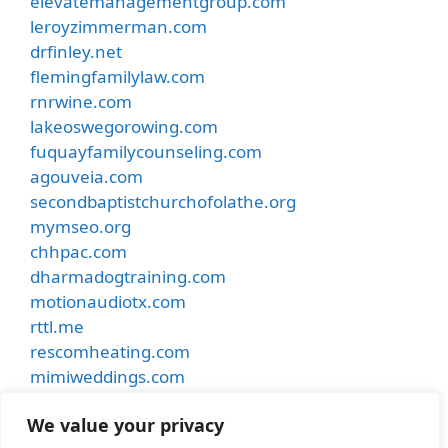
elevatemanagementgroup.com
leroyzimmerman.com
drfinley.net
flemingfamilylaw.com
rnrwine.com
lakeoswegorowing.com
fuquayfamilycounseling.com
agouveia.com
secondbaptistchurchofolathe.org
mymseo.org
chhpac.com
dharmadogtraining.com
motionaudiotx.com
rttl.me
rescomheating.com
mimiweddings.com
besthostinnkansascity.com
We value your privacy
smithdentalcare.net