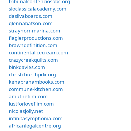
tribunalcontenciosobc.org
sloclassicalacademy.com
dasilvaboards.com
glennabatson.com
strayhornmarina.com
flaglerproductions.com
brawndefinition.com
continentalicecream.com
crazycreekquilts.com
binkdavies.com
christchurchpdx.org
kenabrahambooks.com
commune-kitchen.com
amuthefilm.com
lustforlovefilm.com
nicolasjolly.net
infinitasymphonia.com
africanlegalcentre.org