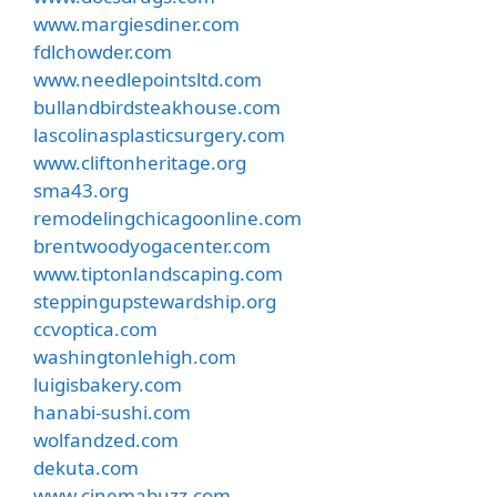
www.margiesdiner.com
fdlchowder.com
www.needlepointsltd.com
bullandbirdsteakhouse.com
lascolinasplasticsurgery.com
www.cliftonheritage.org
sma43.org
remodelingchicagoonline.com
brentwoodyogacenter.com
www.tiptonlandscaping.com
steppingupstewardship.org
ccvoptica.com
washingtonlehigh.com
luigisbakery.com
hanabi-sushi.com
wolfandzed.com
dekuta.com
www.cinemabuzz.com