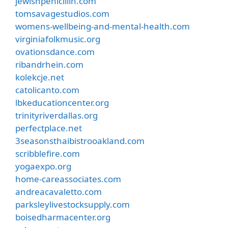
jewishpenicillin.com
tomsavagestudios.com
womens-wellbeing-and-mental-health.com
virginiafolkmusic.org
ovationsdance.com
ribandrhein.com
kolekcje.net
catolicanto.com
lbkeducationcenter.org
trinityriverdallas.org
perfectplace.net
3seasonsthaibistrooakland.com
scribblefire.com
yogaexpo.org
home-careassociates.com
andreacavaletto.com
parksleylivestocksupply.com
boisedharmacenter.org