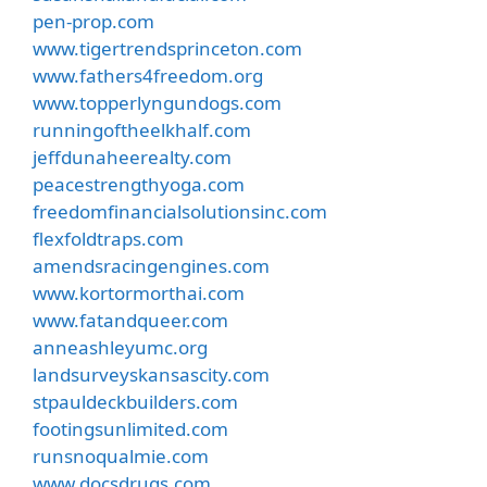
pen-prop.com
www.tigertrendsprinceton.com
www.fathers4freedom.org
www.topperlyngundogs.com
runningoftheelkhalf.com
jeffdunaheerealty.com
peacestrengthyoga.com
freedomfinancialsolutionsinc.com
flexfoldtraps.com
amendsracingengines.com
www.kortormorthai.com
www.fatandqueer.com
anneashleyumc.org
landsurveyskansascity.com
stpauldeckbuilders.com
footingsunlimited.com
runsnoqualmie.com
www.docsdrugs.com