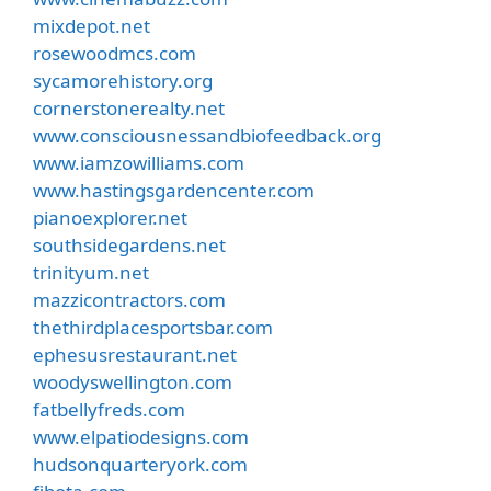
mixdepot.net
rosewoodmcs.com
sycamorehistory.org
cornerstonerealty.net
www.consciousnessandbiofeedback.org
www.iamzowilliams.com
www.hastingsgardencenter.com
pianoexplorer.net
southsidegardens.net
trinityum.net
mazzicontractors.com
thethirdplacesportsbar.com
ephesusrestaurant.net
woodyswellington.com
fatbellyfreds.com
www.elpatiodesigns.com
hudsonquarteryork.com