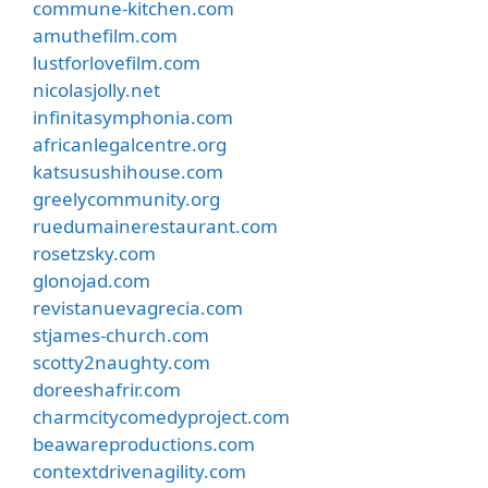
commune-kitchen.com
amuthefilm.com
lustforlovefilm.com
nicolasjolly.net
infinitasymphonia.com
africanlegalcentre.org
katsusushihouse.com
greelycommunity.org
ruedumainerestaurant.com
rosetzsky.com
glonojad.com
revistanuevagrecia.com
stjames-church.com
scotty2naughty.com
doreeshafrir.com
charmcitycomedyproject.com
beawareproductions.com
contextdrivenagility.com