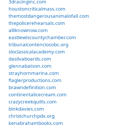
3dracinginc.com
houstoncriticalmass.com
themostdangerousanimalofall.com
thepolicerehearsals.com
alliknownow.com
eastlewiscountychamber.com
tribunalcontenciosobc.org
sloclassicalacademy.com
dasilvaboards.com
glennabatson.com
strayhornmarina.com
flaglerproductions.com
brawndefinition.com
continentalicecream.com
crazycreekquilts.com
binkdavies.com
christchurchpdx.org
kenabrahambooks.com