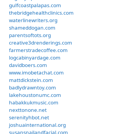
gulfcoastpalapas.com
thebridgehealthclinics.com
waterlinewriters.org
shameddogan.com
parentsoftots.org
creative3drenderings.com
farmerstradecoffee.com
logcabinyardage.com
davidboers.com
www.imobetachat.com
mattdickstein.com
badlydrawntoy.com
lakehoustonumc.com
habakkukmusic.com
nexttonone.net
serenityhbot.net
joshuainternational.org
susansnailandfacial.com