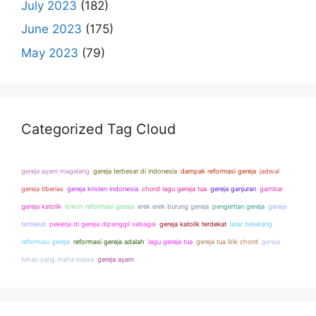
July 2023
(182)
June 2023
(175)
May 2023
(79)
Categorized Tag Cloud
gereja ayam magelang
gereja terbesar di indonesia
dampak reformasi gereja
jadwal
gereja tiberias
gereja kristen indonesia
chord lagu gereja tua
gereja ganjuran
gambar
gereja katolik
tokoh reformasi gereja
erek erek burung gereja
pengertian gereja
gereja
terdekat
pekerja di gereja dipanggil sebagai
gereja katolik terdekat
latar belakang
reformasi gereja
reformasi gereja adalah
lagu gereja tua
gereja tua lirik chord
gereja
tuhan yang maha kuasa
gereja ayam