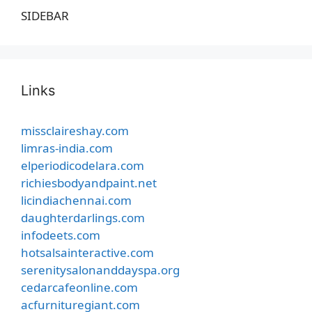
SIDEBAR
Links
missclaireshay.com
limras-india.com
elperiodicodelara.com
richiesbodyandpaint.net
licindiachennai.com
daughterdarlings.com
infodeets.com
hotsalsainteractive.com
serenitysalonanddayspa.org
cedarcafeonline.com
acfurnituregiant.com