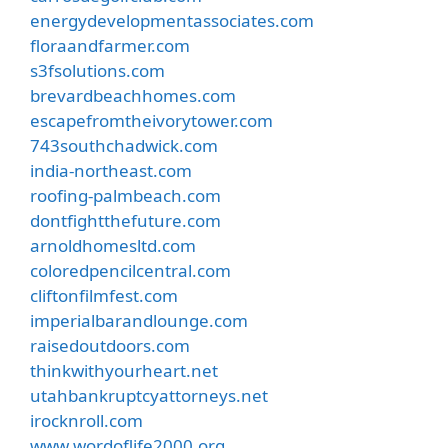
energydevelopmentassociates.com
floraandfarmer.com
s3fsolutions.com
brevardbeachhomes.com
escapefromtheivorytower.com
743southchadwick.com
india-northeast.com
roofing-palmbeach.com
dontfightthefuture.com
arnoldhomesltd.com
coloredpencilcentral.com
cliftonfilmfest.com
imperialbarandlounge.com
raisedoutdoors.com
thinkwithyourheart.net
utahbankruptcyattorneys.net
irocknroll.com
www.wordoflife2000.org