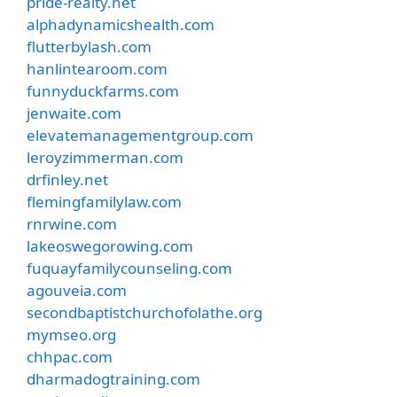
pride-realty.net
alphadynamicshealth.com
flutterbylash.com
hanlintearoom.com
funnyduckfarms.com
jenwaite.com
elevatemanagementgroup.com
leroyzimmerman.com
drfinley.net
flemingfamilylaw.com
rnrwine.com
lakeoswegorowing.com
fuquayfamilycounseling.com
agouveia.com
secondbaptistchurchofolathe.org
mymseo.org
chhpac.com
dharmadogtraining.com