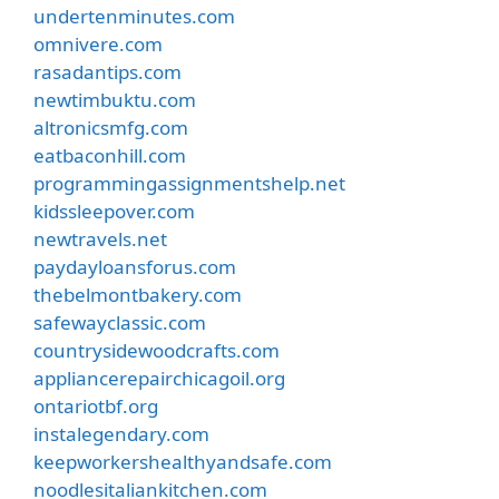
undertenminutes.com
omnivere.com
rasadantips.com
newtimbuktu.com
altronicsmfg.com
eatbaconhill.com
programmingassignmentshelp.net
kidssleepover.com
newtravels.net
paydayloansforus.com
thebelmontbakery.com
safewayclassic.com
countrysidewoodcrafts.com
appliancerepairchicagoil.org
ontariotbf.org
instalegendary.com
keepworkershealthyandsafe.com
noodlesitaliankitchen.com