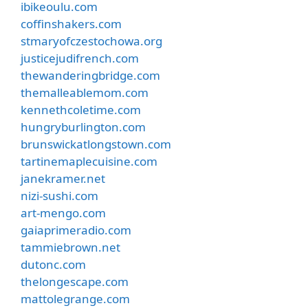
ibikeoulu.com
coffinshakers.com
stmaryofczestochowa.org
justicejudifrench.com
thewanderingbridge.com
themalleablemom.com
kennethcoletime.com
hungryburlington.com
brunswickatlongstown.com
tartinemaplecuisine.com
janekramer.net
nizi-sushi.com
art-mengo.com
gaiaprimeradio.com
tammiebrown.net
dutonc.com
thelongescape.com
mattolegrange.com