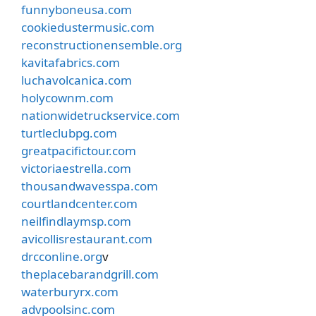
funnyboneusa.com
cookiedustermusic.com
reconstructionensemble.org
kavitafabrics.com
luchavolcanica.com
holycownm.com
nationwidetruckservice.com
turtleclubpg.com
greatpacifictour.com
victoriaestrella.com
thousandwavesspa.com
courtlandcenter.com
neilfindlaymsp.com
avicollisrestaurant.com
drcconline.org
v
theplacebarandgrill.com
waterburyrx.com
advpoolsinc.com