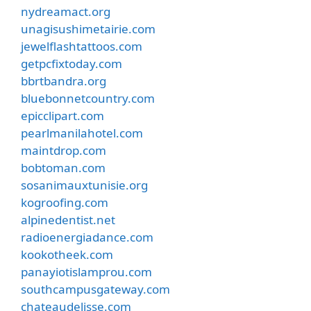
nydreamact.org
unagisushimetairie.com
jewelflashtattoos.com
getpcfixtoday.com
bbrtbandra.org
bluebonnetcountry.com
epicclipart.com
pearlmanilahotel.com
maintdrop.com
bobtoman.com
sosanimauxtunisie.org
kogroofing.com
alpinedentist.net
radioenergiadance.com
kookotheek.com
panayiotislamprou.com
southcampusgateway.com
chateaudelisse.com