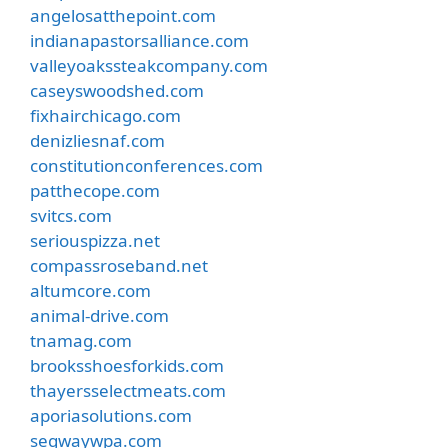
angelosatthepoint.com
indianapastorsalliance.com
valleyoakssteakcompany.com
caseyswoodshed.com
fixhairchicago.com
denizliesnaf.com
constitutionconferences.com
patthecope.com
svitcs.com
seriouspizza.net
compassroseband.net
altumcore.com
animal-drive.com
tnamag.com
brooksshoesforkids.com
thayersselectmeats.com
aporiasolutions.com
segwaywpa.com