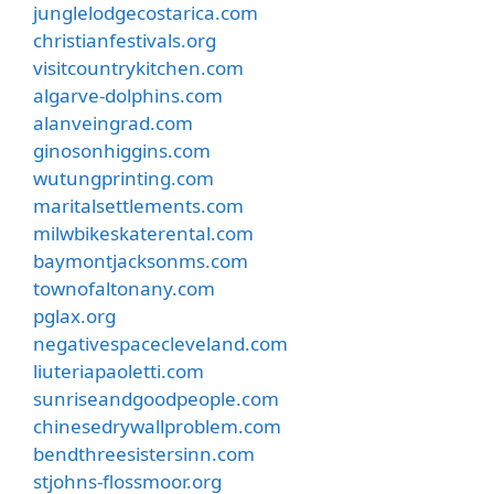
junglelodgecostarica.com
christianfestivals.org
visitcountrykitchen.com
algarve-dolphins.com
alanveingrad.com
ginosonhiggins.com
wutungprinting.com
maritalsettlements.com
milwbikeskaterental.com
baymontjacksonms.com
townofaltonany.com
pglax.org
negativespacecleveland.com
liuteriapaoletti.com
sunriseandgoodpeople.com
chinesedrywallproblem.com
bendthreesistersinn.com
stjohns-flossmoor.org