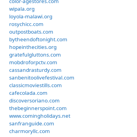
color-agestores.com
wipala.org
loyola-malawi.org
rosychicc.com
outpostboats.com
bytheendoftonight.com
hopeinthecities.org
gratefulgluttons.com
mobdroforpctv.com
cassandrasturdy.com
sanbenitoolivefestival.com
classicmoviestills.com
cafecolada.com
discoversoriano.com
thebeginnerspoint.com
www.comingholidays.net
sanfranguide.com
charmoryllc.com