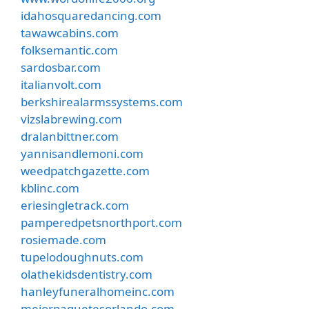
idahosquaredancing.com
tawawcabins.com
folksemantic.com
sardosbar.com
italianvolt.com
berkshirealarmssystems.com
vizslabrewing.com
dralanbittner.com
yannisandlemoni.com
weedpatchgazette.com
kblinc.com
eriesingletrack.com
pamperedpetsnorthport.com
rosiemade.com
tupelodoughnuts.com
olathekidsdentistry.com
hanleyfuneralhomeinc.com
mejorpaquetesorlando.com