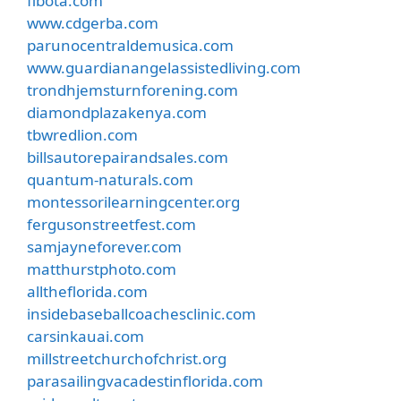
fibota.com
www.cdgerba.com
parunocentraldemusica.com
www.guardianangelassistedliving.com
trondhjemsturnforening.com
diamondplazakenya.com
tbwredlion.com
billsautorepairandsales.com
quantum-naturals.com
montessorilearningcenter.org
fergusonstreetfest.com
samjayneforever.com
matthurstphoto.com
alltheflorida.com
insidebaseballcoachesclinic.com
carsinkauai.com
millstreetchurchofchrist.org
parasailingvacadestinflorida.com