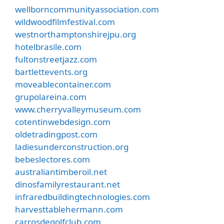
wellborncommunityassociation.com
wildwoodfilmfestival.com
westnorthamptonshirejpu.org
hotelbrasile.com
fultonstreetjazz.com
bartlettevents.org
moveablecontainer.com
grupolareina.com
www.cherryvalleymuseum.com
cotentinwebdesign.com
oldetradingpost.com
ladiesunderconstruction.org
bebeslectores.com
australiantimberoil.net
dinosfamilyrestaurant.net
infraredbuildingtechnologies.com
harvesttablehermann.com
carrosdegolfclub.com