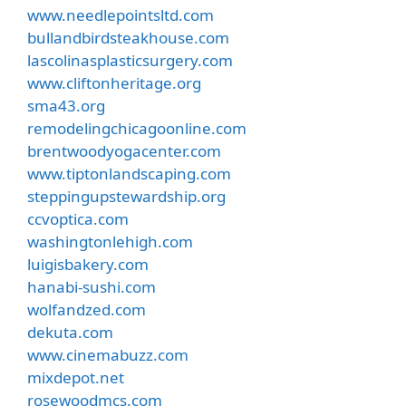
www.needlepointsltd.com
bullandbirdsteakhouse.com
lascolinasplasticsurgery.com
www.cliftonheritage.org
sma43.org
remodelingchicagoonline.com
brentwoodyogacenter.com
www.tiptonlandscaping.com
steppingupstewardship.org
ccvoptica.com
washingtonlehigh.com
luigisbakery.com
hanabi-sushi.com
wolfandzed.com
dekuta.com
www.cinemabuzz.com
mixdepot.net
rosewoodmcs.com