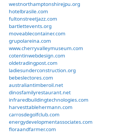
westnorthamptonshirejpu.org
hotelbrasile.com
fultonstreetjazz.com
bartlettevents.org
moveablecontainer.com
grupolareina.com
www.cherryvalleymuseum.com
cotentinwebdesign.com
oldetradingpost.com
ladiesunderconstruction.org
bebeslectores.com
australiantimberoil.net
dinosfamilyrestaurant.net
infraredbuildingtechnologies.com
harvesttablehermann.com
carrosdegolfclub.com
energydevelopmentassociates.com
floraandfarmer.com