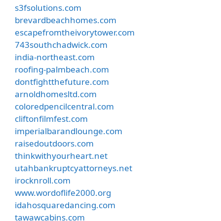
s3fsolutions.com
brevardbeachhomes.com
escapefromtheivorytower.com
743southchadwick.com
india-northeast.com
roofing-palmbeach.com
dontfightthefuture.com
arnoldhomesltd.com
coloredpencilcentral.com
cliftonfilmfest.com
imperialbarandlounge.com
raisedoutdoors.com
thinkwithyourheart.net
utahbankruptcyattorneys.net
irocknroll.com
www.wordoflife2000.org
idahosquaredancing.com
tawawcabins.com