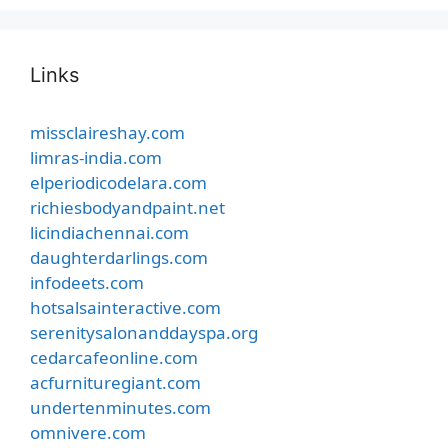
Links
missclaireshay.com
limras-india.com
elperiodicodelara.com
richiesbodyandpaint.net
licindiachennai.com
daughterdarlings.com
infodeets.com
hotsalsainteractive.com
serenitysalonanddayspa.org
cedarcafeonline.com
acfurnituregiant.com
undertenminutes.com
omnivere.com