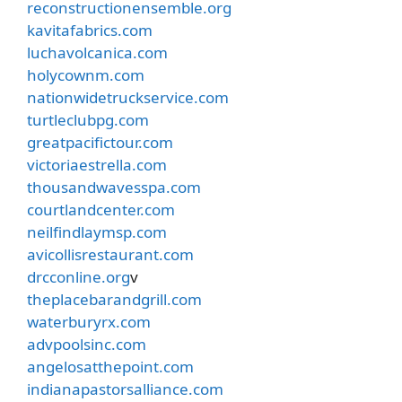
reconstructionensemble.org
kavitafabrics.com
luchavolcanica.com
holycownm.com
nationwidetruckservice.com
turtleclubpg.com
greatpacifictour.com
victoriaestrella.com
thousandwavesspa.com
courtlandcenter.com
neilfindlaymsp.com
avicollisrestaurant.com
drcconline.org
v
theplacebarandgrill.com
waterburyrx.com
advpoolsinc.com
angelosatthepoint.com
indianapastorsalliance.com