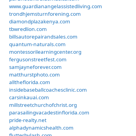
www.guardianangelassistedliving.com
trondhjemsturnforening.com
diamondplazakenya.com
tbwredlion.com
billsautorepairandsales.com
quantum-naturals.com
montessorilearningcenter.org
fergusonstreetfest.com
samjayneforever.com
matthurstphoto.com
alltheflorida.com
insidebaseballcoachesclinic.com
carsinkauai.com
millstreetchurchofchrist.org
parasailingvacadestinflorida.com
pride-realty.net
alphadynamicshealth.com
flutterbylash.com