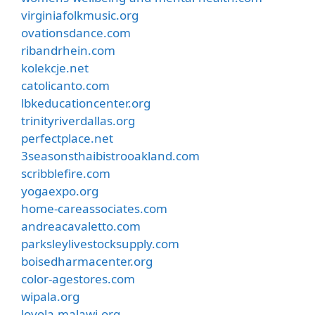
virginiafolkmusic.org
ovationsdance.com
ribandrhein.com
kolekcje.net
catolicanto.com
lbkeducationcenter.org
trinityriverdallas.org
perfectplace.net
3seasonsthaibistrooakland.com
scribblefire.com
yogaexpo.org
home-careassociates.com
andreacavaletto.com
parksleylivestocksupply.com
boisedharmacenter.org
color-agestores.com
wipala.org
loyola-malawi.org