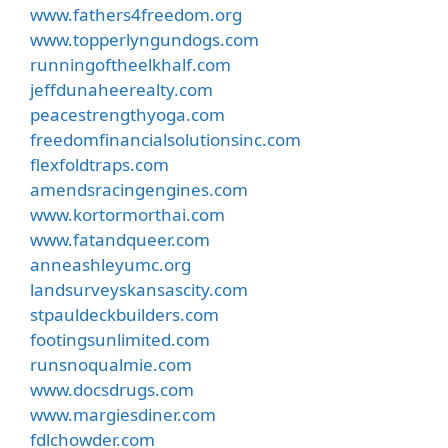
www.fathers4freedom.org
www.topperlyngundogs.com
runningoftheelkhalf.com
jeffdunaheerealty.com
peacestrengthyoga.com
freedomfinancialsolutionsinc.com
flexfoldtraps.com
amendsracingengines.com
www.kortormorthai.com
www.fatandqueer.com
anneashleyumc.org
landsurveyskansascity.com
stpauldeckbuilders.com
footingsunlimited.com
runsnoqualmie.com
www.docsdrugs.com
www.margiesdiner.com
fdlchowder.com