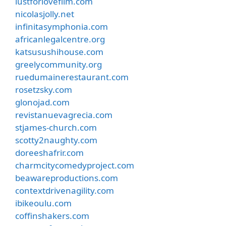
lustforlovefilm.com
nicolasjolly.net
infinitasymphonia.com
africanlegalcentre.org
katsusushihouse.com
greelycommunity.org
ruedumainerestaurant.com
rosetzsky.com
glonojad.com
revistanuevagrecia.com
stjames-church.com
scotty2naughty.com
doreeshafrir.com
charmcitycomedyproject.com
beawareproductions.com
contextdrivenagility.com
ibikeoulu.com
coffinshakers.com