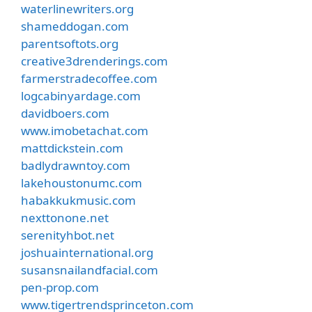
waterlinewriters.org
shameddogan.com
parentsoftots.org
creative3drenderings.com
farmerstradecoffee.com
logcabinyardage.com
davidboers.com
www.imobetachat.com
mattdickstein.com
badlydrawntoy.com
lakehoustonumc.com
habakkukmusic.com
nexttonone.net
serenityhbot.net
joshuainternational.org
susansnailandfacial.com
pen-prop.com
www.tigertrendsprinceton.com