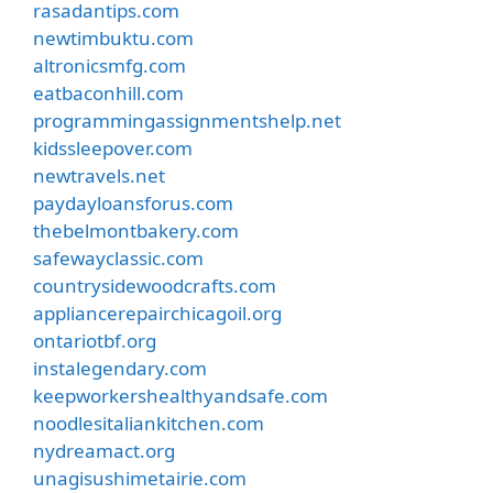
rasadantips.com
newtimbuktu.com
altronicsmfg.com
eatbaconhill.com
programmingassignmentshelp.net
kidssleepover.com
newtravels.net
paydayloansforus.com
thebelmontbakery.com
safewayclassic.com
countrysidewoodcrafts.com
appliancerepairchicagoil.org
ontariotbf.org
instalegendary.com
keepworkershealthyandsafe.com
noodlesitaliankitchen.com
nydreamact.org
unagisushimetairie.com