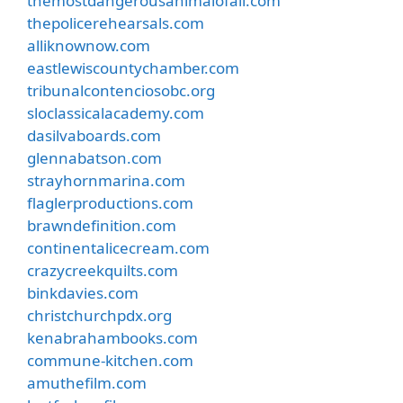
themostdangerousanimalofall.com
thepolicerehearsals.com
alliknownow.com
eastlewiscountychamber.com
tribunalcontenciosobc.org
sloclassicalacademy.com
dasilvaboards.com
glennabatson.com
strayhornmarina.com
flaglerproductions.com
brawndefinition.com
continentalicecream.com
crazycreekquilts.com
binkdavies.com
christchurchpdx.org
kenabrahambooks.com
commune-kitchen.com
amuthefilm.com