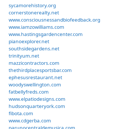
sycamorehistory.org
cornerstonerealty.net
www.consciousnessandbiofeedback.org
www.iamzowilliams.com
www.hastingsgardencenter.com
pianoexplorer.net
southsidegardens.net
trinityum.net
mazzicontractors.com
thethirdplacesportsbar.com
ephesusrestaurant.net
woodyswellington.com
fatbellyfreds.com
www.elpatiodesigns.com
hudsonquarteryork.com
fibota.com
www.cdgerba.com
parunocentraldemusica.com