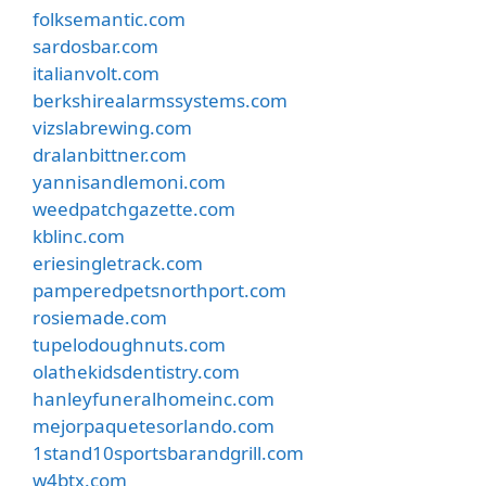
folksemantic.com
sardosbar.com
italianvolt.com
berkshirealarmssystems.com
vizslabrewing.com
dralanbittner.com
yannisandlemoni.com
weedpatchgazette.com
kblinc.com
eriesingletrack.com
pamperedpetsnorthport.com
rosiemade.com
tupelodoughnuts.com
olathekidsdentistry.com
hanleyfuneralhomeinc.com
mejorpaquetesorlando.com
1stand10sportsbarandgrill.com
w4btx.com