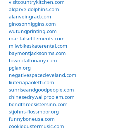
visitcountrykitchen.com
algarve-dolphins.com
alanveingrad.com
ginosonhiggins.com
wutungprinting.com
maritalsettlements.com
milwbikeskaterental.com
baymontjacksonms.com
townofaltonany.com
pglax.org
negativespacecleveland.com
liuteriapaoletti.com
sunriseandgoodpeople.com
chinesedrywallproblem.com
bendthreesistersinn.com
stjohns-flossmoor.org
funnyboneusa.com
cookiedustermusic.com