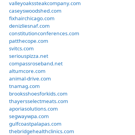
valleyoakssteakcompany.com
caseyswoodshed.com
fixhairchicago.com
denizliesnaf.com
constitutionconferences.com
patthecope.com
svitcs.com
seriouspizza.net
compassroseband.net
altumcore.com
animal-drive.com
tnamag.com
brooksshoesforkids.com
thayersselectmeats.com
aporiasolutions.com
segwaywpa.com
gulfcoastpalapas.com
thebridgehealthclinics.com