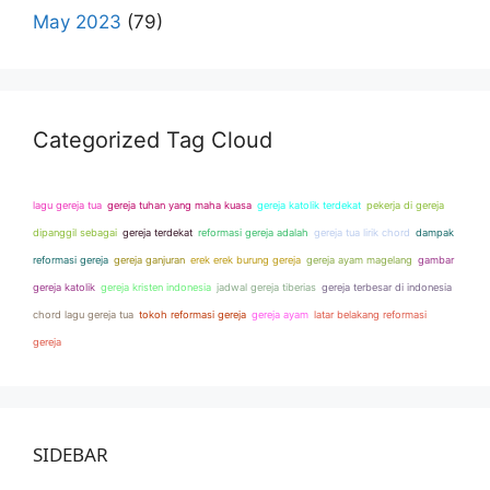
May 2023
(79)
Categorized Tag Cloud
lagu gereja tua
gereja tuhan yang maha kuasa
gereja katolik terdekat
pekerja di gereja
dipanggil sebagai
gereja terdekat
reformasi gereja adalah
gereja tua lirik chord
dampak
reformasi gereja
gereja ganjuran
erek erek burung gereja
gereja ayam magelang
gambar
gereja katolik
gereja kristen indonesia
jadwal gereja tiberias
gereja terbesar di indonesia
chord lagu gereja tua
tokoh reformasi gereja
gereja ayam
latar belakang reformasi
gereja
pengertian gereja
SIDEBAR