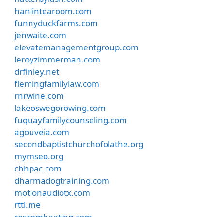
hanlintearoom.com
funnyduckfarms.com
jenwaite.com
elevatemanagementgroup.com
leroyzimmerman.com
drfinley.net
flemingfamilylaw.com
rnrwine.com
lakeoswegorowing.com
fuquayfamilycounseling.com
agouveia.com
secondbaptistchurchofolathe.org
mymseo.org
chhpac.com
dharmadogtraining.com
motionaudiotx.com
rttl.me
rescomheating.com