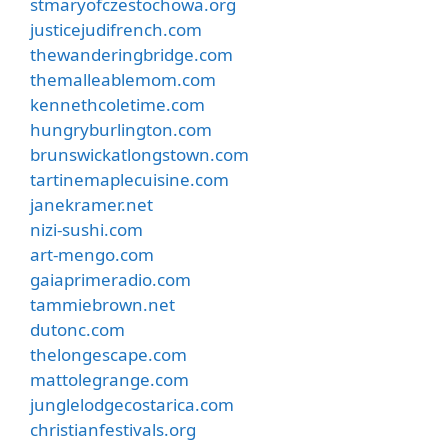
stmaryofczestochowa.org
justicejudifrench.com
thewanderingbridge.com
themalleablemom.com
kennethcoletime.com
hungryburlington.com
brunswickatlongstown.com
tartinemaplecuisine.com
janekramer.net
nizi-sushi.com
art-mengo.com
gaiaprimeradio.com
tammiebrown.net
dutonc.com
thelongescape.com
mattolegrange.com
junglelodgecostarica.com
christianfestivals.org