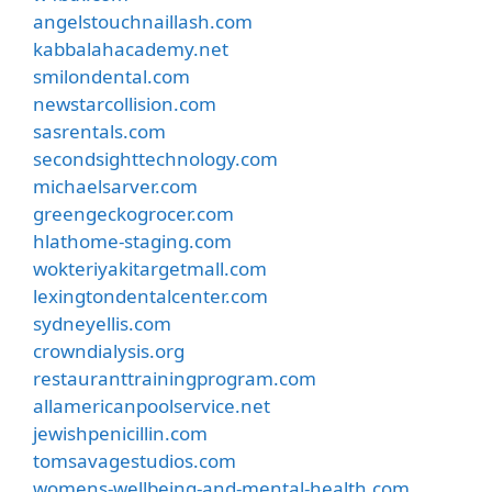
angelstouchnaillash.com
kabbalahacademy.net
smilondental.com
newstarcollision.com
sasrentals.com
secondsighttechnology.com
michaelsarver.com
greengeckogrocer.com
hlathome-staging.com
wokteriyakitargetmall.com
lexingtondentalcenter.com
sydneyellis.com
crowndialysis.org
restauranttrainingprogram.com
allamericanpoolservice.net
jewishpenicillin.com
tomsavagestudios.com
womens-wellbeing-and-mental-health.com