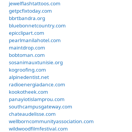
jewelflashtattoos.com
getpcfixtoday.com
bbrtbandra.org
bluebonnetcountry.com
epicclipart.com
pearlmanilahotel.com
maintdrop.com
bobtoman.com
sosanimauxtunisie.org
kogroofing.com
alpinedentist.net
radioenergiadance.com
kookotheek.com
panayiotislamprou.com
southcampusgateway.com
chateaudelisse.com
wellborncommunityassociation.com
wildwoodfilmfestival.com