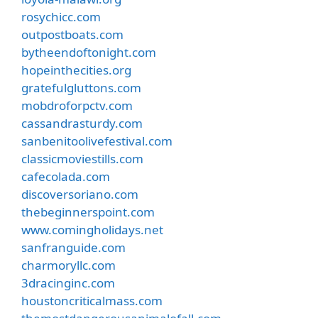
rosychicc.com
outpostboats.com
bytheendoftonight.com
hopeinthecities.org
gratefulgluttons.com
mobdroforpctv.com
cassandrasturdy.com
sanbenitoolivefestival.com
classicmoviestills.com
cafecolada.com
discoversoriano.com
thebeginnerspoint.com
www.comingholidays.net
sanfranguide.com
charmoryllc.com
3dracinginc.com
houstoncriticalmass.com