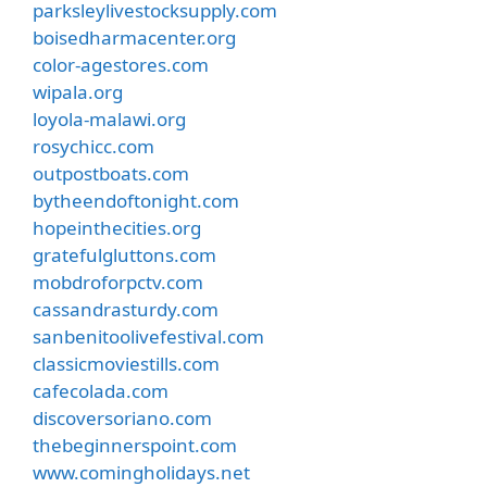
parksleylivestocksupply.com
boisedharmacenter.org
color-agestores.com
wipala.org
loyola-malawi.org
rosychicc.com
outpostboats.com
bytheendoftonight.com
hopeinthecities.org
gratefulgluttons.com
mobdroforpctv.com
cassandrasturdy.com
sanbenitoolivefestival.com
classicmoviestills.com
cafecolada.com
discoversoriano.com
thebeginnerspoint.com
www.comingholidays.net