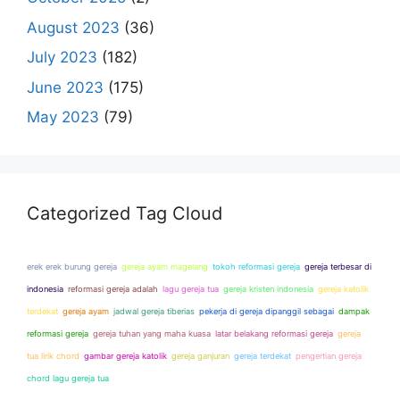
August 2023
(36)
July 2023
(182)
June 2023
(175)
May 2023
(79)
Categorized Tag Cloud
erek erek burung gereja
gereja ayam magelang
tokoh reformasi gereja
gereja terbesar di
indonesia
reformasi gereja adalah
lagu gereja tua
gereja kristen indonesia
gereja katolik
terdekat
gereja ayam
jadwal gereja tiberias
pekerja di gereja dipanggil sebagai
dampak
reformasi gereja
gereja tuhan yang maha kuasa
latar belakang reformasi gereja
gereja
tua lirik chord
gambar gereja katolik
gereja ganjuran
gereja terdekat
pengertian gereja
chord lagu gereja tua