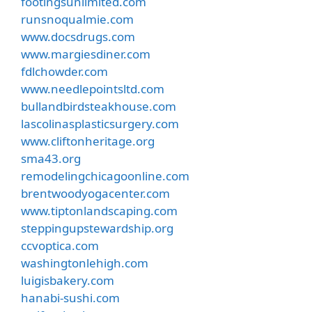
footingsunlimited.com
runsnoqualmie.com
www.docsdrugs.com
www.margiesdiner.com
fdlchowder.com
www.needlepointsltd.com
bullandbirdsteakhouse.com
lascolinasplasticsurgery.com
www.cliftonheritage.org
sma43.org
remodelingchicagoonline.com
brentwoodyogacenter.com
www.tiptonlandscaping.com
steppingupstewardship.org
ccvoptica.com
washingtonlehigh.com
luigisbakery.com
hanabi-sushi.com