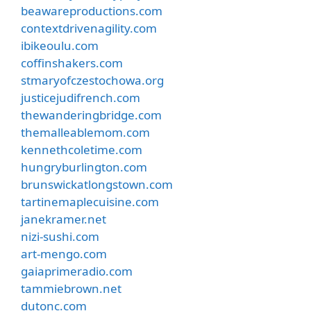
beawareproductions.com
contextdrivenagility.com
ibikeoulu.com
coffinshakers.com
stmaryofczestochowa.org
justicejudifrench.com
thewanderingbridge.com
themalleablemom.com
kennethcoletime.com
hungryburlington.com
brunswickatlongstown.com
tartinemaplecuisine.com
janekramer.net
nizi-sushi.com
art-mengo.com
gaiaprimeradio.com
tammiebrown.net
dutonc.com