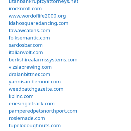
utahbankruptcyattorneys.net
irocknroll.com
www.wordoflife2000.org
idahosquaredancing.com
tawawcabins.com
folksemantic.com
sardosbar.com
italianvolt.com
berkshirealarmssystems.com
vizslabrewing.com
dralanbittner.com
yannisandlemoni.com
weedpatchgazette.com
kblinc.com
eriesingletrack.com
pamperedpetsnorthport.com
rosiemade.com
tupelodoughnuts.com