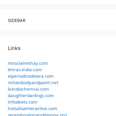
SIDEBAR
Links
missclaireshay.com
limras-india.com
elperiodicodelara.com
richiesbodyandpaint.net
licindiachennai.com
daughterdarlings.com
infodeets.com
hotsalsainteractive.com
serenitysalonanddayspa.org