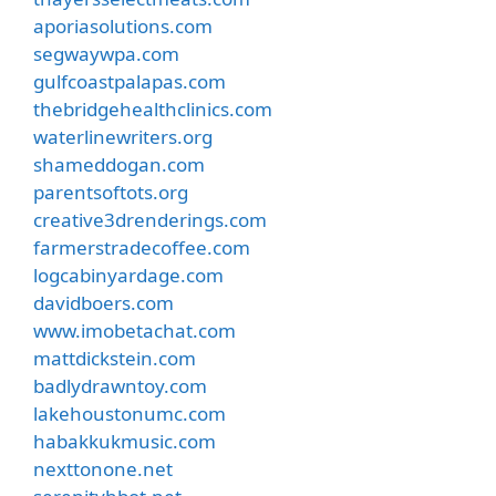
aporiasolutions.com
segwaywpa.com
gulfcoastpalapas.com
thebridgehealthclinics.com
waterlinewriters.org
shameddogan.com
parentsoftots.org
creative3drenderings.com
farmerstradecoffee.com
logcabinyardage.com
davidboers.com
www.imobetachat.com
mattdickstein.com
badlydrawntoy.com
lakehoustonumc.com
habakkukmusic.com
nexttonone.net