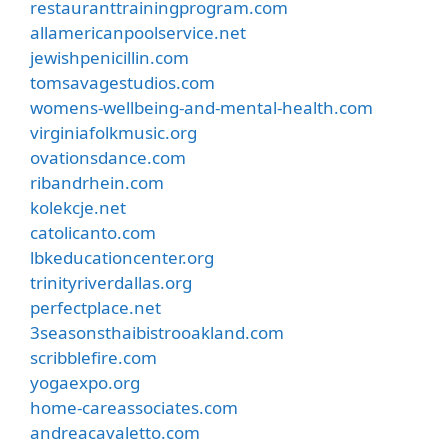
restauranttrainingprogram.com
allamericanpoolservice.net
jewishpenicillin.com
tomsavagestudios.com
womens-wellbeing-and-mental-health.com
virginiafolkmusic.org
ovationsdance.com
ribandrhein.com
kolekcje.net
catolicanto.com
lbkeducationcenter.org
trinityriverdallas.org
perfectplace.net
3seasonsthaibistrooakland.com
scribblefire.com
yogaexpo.org
home-careassociates.com
andreacavaletto.com