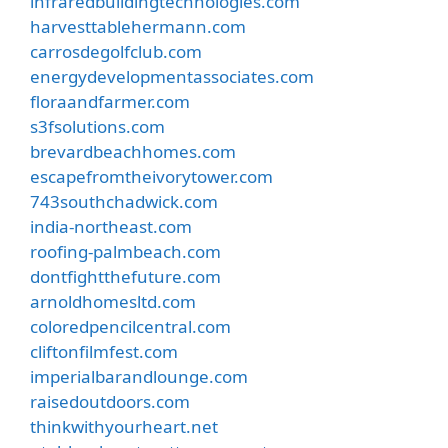
infraredbuildingtechnologies.com
harvesttablehermann.com
carrosdegolfclub.com
energydevelopmentassociates.com
floraandfarmer.com
s3fsolutions.com
brevardbeachhomes.com
escapefromtheivorytower.com
743southchadwick.com
india-northeast.com
roofing-palmbeach.com
dontfightthefuture.com
arnoldhomesltd.com
coloredpencilcentral.com
cliftonfilmfest.com
imperialbarandlounge.com
raisedoutdoors.com
thinkwithyourheart.net