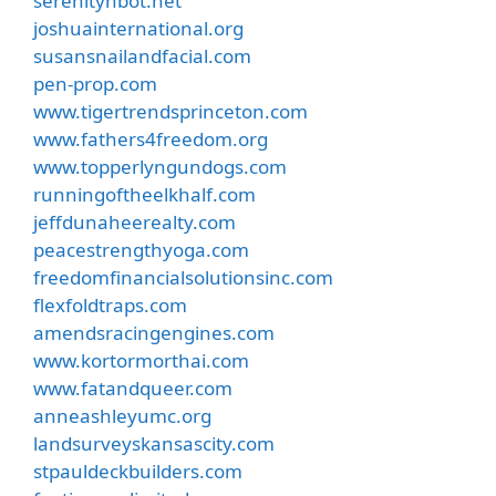
serenityhbot.net
joshuainternational.org
susansnailandfacial.com
pen-prop.com
www.tigertrendsprinceton.com
www.fathers4freedom.org
www.topperlyngundogs.com
runningoftheelkhalf.com
jeffdunaheerealty.com
peacestrengthyoga.com
freedomfinancialsolutionsinc.com
flexfoldtraps.com
amendsracingengines.com
www.kortormorthai.com
www.fatandqueer.com
anneashleyumc.org
landsurveyskansascity.com
stpauldeckbuilders.com