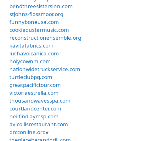
bendthreesistersinn.com
stjohns-flossmoor.org
funnyboneusa.com
cookiedustermusic.com
reconstructionensemble.org
kavitafabrics.com
luchavolcanica.com
holycownm.com
nationwidetruckservice.com
turtleclubpg.com
greatpacifictour.com
victoriaestrella.com
thousandwavesspa.com
courtlandcenter.com
neilfindlaymsp.com
avicollisrestaurant.com
drcconline.org
v
theplacebarandgrill.com