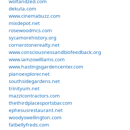
wolfandzed.com
dekuta.com
www.cinemabuzz.com
mixdepot.net
rosewoodmcs.com
sycamorehistory.org
cornerstonerealty.net
www.consciousnessandbiofeedback.org
www.iamzowilliams.com
www.hastingsgardencenter.com
pianoexplorer.net
southsidegardens.net
trinityum.net
mazzicontractors.com
thethirdplacesportsbar.com
ephesusrestaurant.net
woodyswellington.com
fatbellyfreds.com