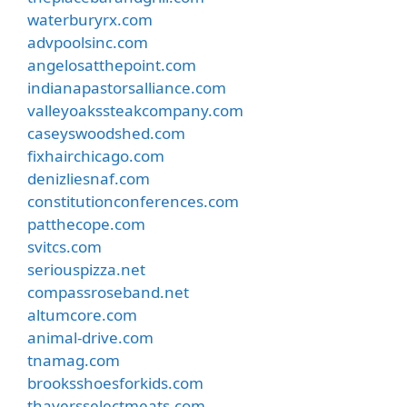
waterburyrx.com
advpoolsinc.com
angelosatthepoint.com
indianapastorsalliance.com
valleyoakssteakcompany.com
caseyswoodshed.com
fixhairchicago.com
denizliesnaf.com
constitutionconferences.com
patthecope.com
svitcs.com
seriouspizza.net
compassroseband.net
altumcore.com
animal-drive.com
tnamag.com
brooksshoesforkids.com
thayersselectmeats.com