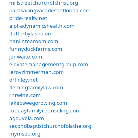
millstreetchurchofchrist.org
parasailingvacadestinflorida.com
pride-realty.net
alphadynamicshealth.com
flutterbylash.com
hanlintearoom.com
funnyduckfarms.com
jenwaite.com
elevatemanagementgroup.com
leroyzimmerman.com
drfinley.net
flemingfamilylaw.com
rnrwine.com
lakeoswegorowing.com
fuquayfamilycounseling.com
agouveia.com
secondbaptistchurchofolathe.org
mymseo.org