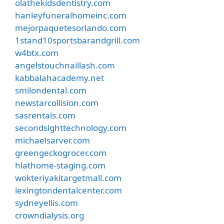
olathekidsdentistry.com
hanleyfuneralhomeinc.com
mejorpaquetesorlando.com
1stand10sportsbarandgrill.com
w4btx.com
angelstouchnaillash.com
kabbalahacademy.net
smilondental.com
newstarcollision.com
sasrentals.com
secondsighttechnology.com
michaelsarver.com
greengeckogrocer.com
hlathome-staging.com
wokteriyakitargetmall.com
lexingtondentalcenter.com
sydneyellis.com
crowndialysis.org