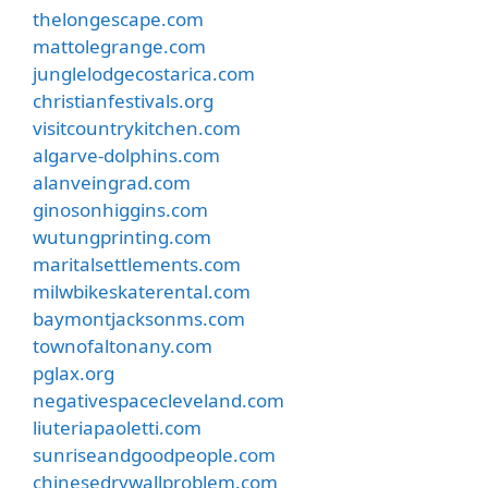
thelongescape.com
mattolegrange.com
junglelodgecostarica.com
christianfestivals.org
visitcountrykitchen.com
algarve-dolphins.com
alanveingrad.com
ginosonhiggins.com
wutungprinting.com
maritalsettlements.com
milwbikeskaterental.com
baymontjacksonms.com
townofaltonany.com
pglax.org
negativespacecleveland.com
liuteriapaoletti.com
sunriseandgoodpeople.com
chinesedrywallproblem.com