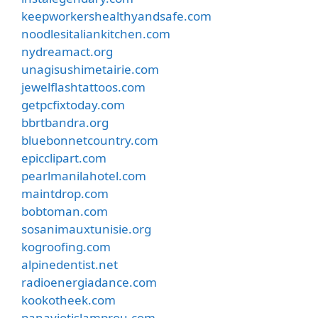
keepworkershealthyandsafe.com
noodlesitaliankitchen.com
nydreamact.org
unagisushimetairie.com
jewelflashtattoos.com
getpcfixtoday.com
bbrtbandra.org
bluebonnetcountry.com
epicclipart.com
pearlmanilahotel.com
maintdrop.com
bobtoman.com
sosanimauxtunisie.org
kogroofing.com
alpinedentist.net
radioenergiadance.com
kookotheek.com
panayiotislamprou.com