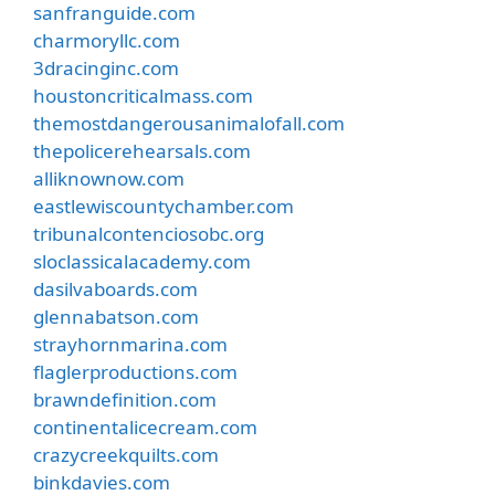
sanfranguide.com
charmoryllc.com
3dracinginc.com
houstoncriticalmass.com
themostdangerousanimalofall.com
thepolicerehearsals.com
alliknownow.com
eastlewiscountychamber.com
tribunalcontenciosobc.org
sloclassicalacademy.com
dasilvaboards.com
glennabatson.com
strayhornmarina.com
flaglerproductions.com
brawndefinition.com
continentalicecream.com
crazycreekquilts.com
binkdavies.com