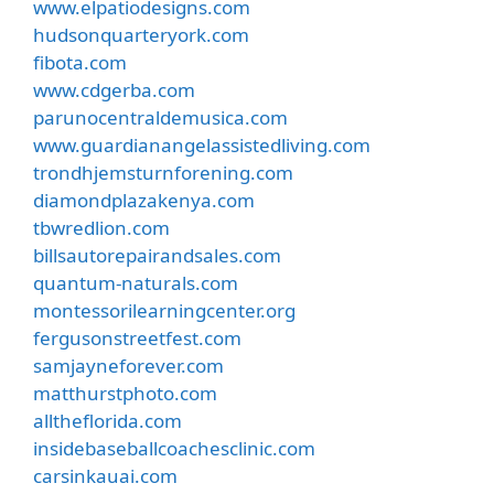
www.elpatiodesigns.com
hudsonquarteryork.com
fibota.com
www.cdgerba.com
parunocentraldemusica.com
www.guardianangelassistedliving.com
trondhjemsturnforening.com
diamondplazakenya.com
tbwredlion.com
billsautorepairandsales.com
quantum-naturals.com
montessorilearningcenter.org
fergusonstreetfest.com
samjayneforever.com
matthurstphoto.com
alltheflorida.com
insidebaseballcoachesclinic.com
carsinkauai.com