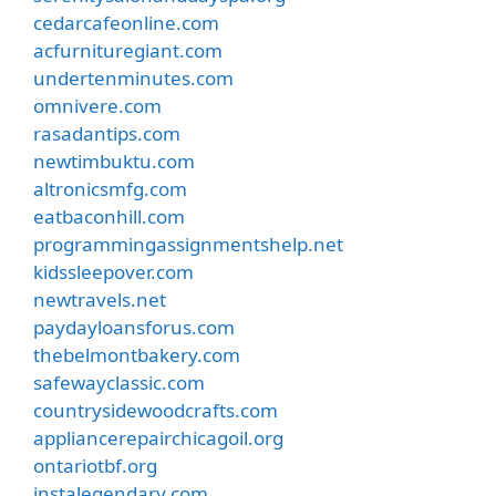
cedarcafeonline.com
acfurnituregiant.com
undertenminutes.com
omnivere.com
rasadantips.com
newtimbuktu.com
altronicsmfg.com
eatbaconhill.com
programmingassignmentshelp.net
kidssleepover.com
newtravels.net
paydayloansforus.com
thebelmontbakery.com
safewayclassic.com
countrysidewoodcrafts.com
appliancerepairchicagoil.org
ontariotbf.org
instalegendary.com