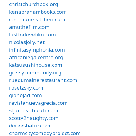
christchurchpdx.org
kenabrahambooks.com
commune-kitchen.com
amuthefilm.com
lustforlovefilm.com
nicolasjolly.net
infinitasymphonia.com
africanlegalcentre.org
katsusushihouse.com
greelycommunity.org
ruedumainerestaurant.com
rosetzsky.com
glonojad.com
revistanuevagrecia.com
stjames-church.com
scotty2naughty.com
doreeshafrir.com
charmcitycomedyproject.com