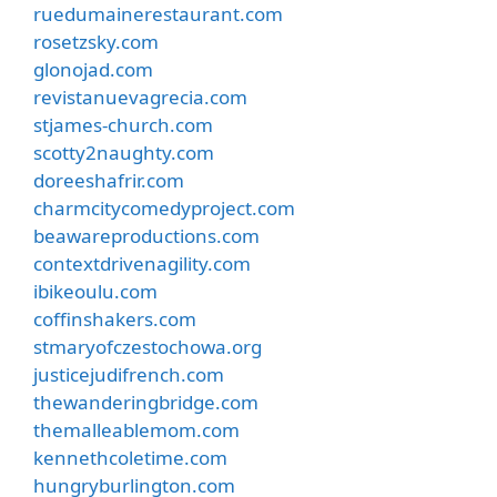
ruedumainerestaurant.com
rosetzsky.com
glonojad.com
revistanuevagrecia.com
stjames-church.com
scotty2naughty.com
doreeshafrir.com
charmcitycomedyproject.com
beawareproductions.com
contextdrivenagility.com
ibikeoulu.com
coffinshakers.com
stmaryofczestochowa.org
justicejudifrench.com
thewanderingbridge.com
themalleablemom.com
kennethcoletime.com
hungryburlington.com