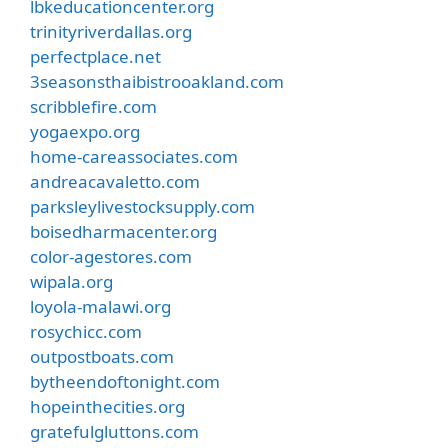
lbkeducationcenter.org
trinityriverdallas.org
perfectplace.net
3seasonsthaibistrooakland.com
scribblefire.com
yogaexpo.org
home-careassociates.com
andreacavaletto.com
parksleylivestocksupply.com
boisedharmacenter.org
color-agestores.com
wipala.org
loyola-malawi.org
rosychicc.com
outpostboats.com
bytheendoftonight.com
hopeinthecities.org
gratefulgluttons.com