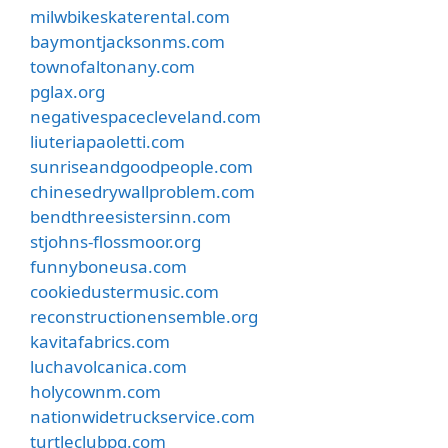
milwbikeskaterental.com
baymontjacksonms.com
townofaltonany.com
pglax.org
negativespacecleveland.com
liuteriapaoletti.com
sunriseandgoodpeople.com
chinesedrywallproblem.com
bendthreesistersinn.com
stjohns-flossmoor.org
funnyboneusa.com
cookiedustermusic.com
reconstructionensemble.org
kavitafabrics.com
luchavolcanica.com
holycownm.com
nationwidetruckservice.com
turtleclubpg.com