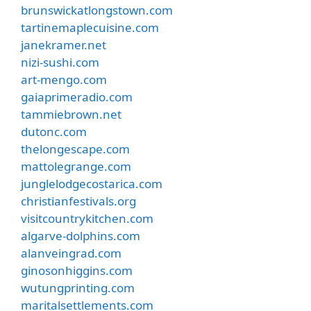
brunswickatlongstown.com
tartinemaplecuisine.com
janekramer.net
nizi-sushi.com
art-mengo.com
gaiaprimeradio.com
tammiebrown.net
dutonc.com
thelongescape.com
mattolegrange.com
junglelodgecostarica.com
christianfestivals.org
visitcountrykitchen.com
algarve-dolphins.com
alanveingrad.com
ginosonhiggins.com
wutungprinting.com
maritalsettlements.com