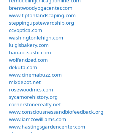
remodelingchicagoonline.com
brentwoodyogacenter.com
www.tiptonlandscaping.com
steppingupstewardship.org
ccvoptica.com
washingtonlehigh.com
luigisbakery.com
hanabi-sushi.com
wolfandzed.com
dekuta.com
www.cinemabuzz.com
mixdepot.net
rosewoodmcs.com
sycamorehistory.org
cornerstonerealty.net
www.consciousnessandbiofeedback.org
www.iamzowilliams.com
www.hastingsgardencenter.com