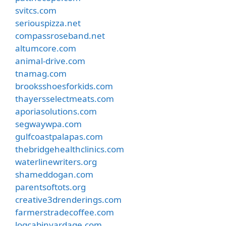
svitcs.com
seriouspizza.net
compassroseband.net
altumcore.com
animal-drive.com
tnamag.com
brooksshoesforkids.com
thayersselectmeats.com
aporiasolutions.com
segwaywpa.com
gulfcoastpalapas.com
thebridgehealthclinics.com
waterlinewriters.org
shameddogan.com
parentsoftots.org
creative3drenderings.com
farmerstradecoffee.com
logcabinyardage.com