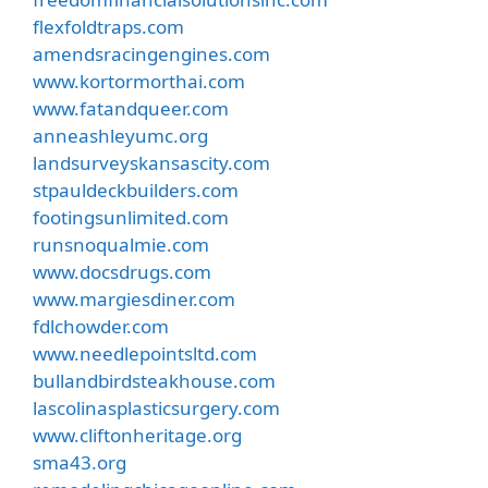
flexfoldtraps.com
amendsracingengines.com
www.kortormorthai.com
www.fatandqueer.com
anneashleyumc.org
landsurveyskansascity.com
stpauldeckbuilders.com
footingsunlimited.com
runsnoqualmie.com
www.docsdrugs.com
www.margiesdiner.com
fdlchowder.com
www.needlepointsltd.com
bullandbirdsteakhouse.com
lascolinasplasticsurgery.com
www.cliftonheritage.org
sma43.org