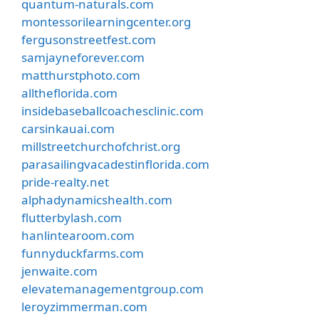
quantum-naturals.com
montessorilearningcenter.org
fergusonstreetfest.com
samjayneforever.com
matthurstphoto.com
alltheflorida.com
insidebaseballcoachesclinic.com
carsinkauai.com
millstreetchurchofchrist.org
parasailingvacadestinflorida.com
pride-realty.net
alphadynamicshealth.com
flutterbylash.com
hanlintearoom.com
funnyduckfarms.com
jenwaite.com
elevatemanagementgroup.com
leroyzimmerman.com