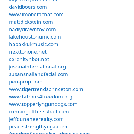
davidboers.com
www.imobetachat.com
mattdickstein.com
badlydrawntoy.com
lakehoustonumc.com
habakkukmusic.com
nexttonone.net
serenityhbot.net
joshuainternational.org
susansnailandfacial.com
pen-prop.com
www.tigertrendsprinceton.com
www.fathers4freedom.org
www.topperlyngundogs.com
runningoftheelkhalf.com
jeffdunaheerealty.com
peacestrengthyoga.com
freedomfinancialsolutionsinc.com