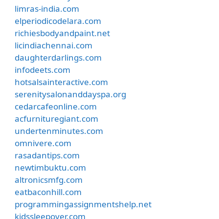
limras-india.com
elperiodicodelara.com
richiesbodyandpaint.net
licindiachennai.com
daughterdarlings.com
infodeets.com
hotsalsainteractive.com
serenitysalonanddayspa.org
cedarcafeonline.com
acfurnituregiant.com
undertenminutes.com
omnivere.com
rasadantips.com
newtimbuktu.com
altronicsmfg.com
eatbaconhill.com
programmingassignmentshelp.net
kidssleepover.com