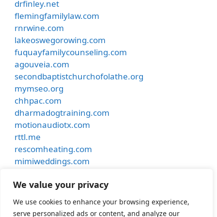
drfinley.net
flemingfamilylaw.com
rnrwine.com
lakeoswegorowing.com
fuquayfamilycounseling.com
agouveia.com
secondbaptistchurchofolathe.org
mymseo.org
chhpac.com
dharmadogtraining.com
motionaudiotx.com
rttl.me
rescomheating.com
mimiweddings.com
besthostinnkansascity.com
We value your privacy
smithdentalcare.net
undergroundmusiccafe.com
We use cookies to enhance your browsing experience,
samhubermusic.com
serve personalized ads or content, and analyze our