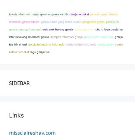
tokoh reformasi gereja
gambar gereja katolik
gereja terdekat
jadwal gereja tiberias
reformasi gereja adalah
gereja tuhan yang maha kuasa
pengertian gereja
pekerja di
gereja dipanggil sebagai
erek erek burung gereja
gereja ganjuran
chord lagu gereja tua
latar belakang reformasi gereja
dampak reformasi gereja
gereja ayam magelang
gereja
tua lirik chord
gereja terbesar di indonesia
gereja kristen indonesia
gereja ayam
gereja
katolik terdekat
lagu gereja tua
SIDEBAR
Links
missclaireshay.com