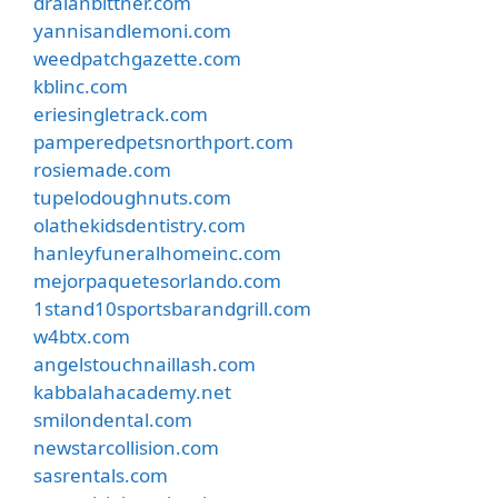
dralanbittner.com
yannisandlemoni.com
weedpatchgazette.com
kblinc.com
eriesingletrack.com
pamperedpetsnorthport.com
rosiemade.com
tupelodoughnuts.com
olathekidsdentistry.com
hanleyfuneralhomeinc.com
mejorpaquetesorlando.com
1stand10sportsbarandgrill.com
w4btx.com
angelstouchnaillash.com
kabbalahacademy.net
smilondental.com
newstarcollision.com
sasrentals.com