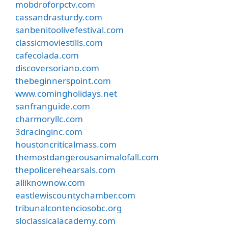
mobdroforpctv.com
cassandrasturdy.com
sanbenitoolivefestival.com
classicmoviestills.com
cafecolada.com
discoversoriano.com
thebeginnerspoint.com
www.comingholidays.net
sanfranguide.com
charmoryllc.com
3dracinginc.com
houstoncriticalmass.com
themostdangerousanimalofall.com
thepolicerehearsals.com
alliknownow.com
eastlewiscountychamber.com
tribunalcontenciosobc.org
sloclassicalacademy.com