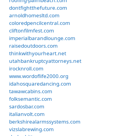
roofing-palmbeach.com
dontfightthefuture.com
arnoldhomesltd.com
coloredpencilcentral.com
cliftonfilmfest.com
imperialbarandlounge.com
raisedoutdoors.com
thinkwithyourheart.net
utahbankruptcyattorneys.net
irocknroll.com
www.wordoflife2000.org
idahosquaredancing.com
tawawcabins.com
folksemantic.com
sardosbar.com
italianvolt.com
berkshirealarmssystems.com
vizslabrewing.com