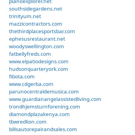
pianoexplorer.net
southsidegardens.net
trinityum.net
mazzicontractors.com
thethirdplacesportsbar.com
ephesusrestaurant.net
woodyswellington.com
fatbellyfreds.com
www.elpatiodesigns.com
hudsonquarteryork.com
fibota.com
www.cdgerba.com
parunocentraldemusica.com
www.guardianangelassistedliving.com
trondhjemsturnforening.com
diamondplazakenya.com
tbwredlion.com
billsautorepairandsales.com