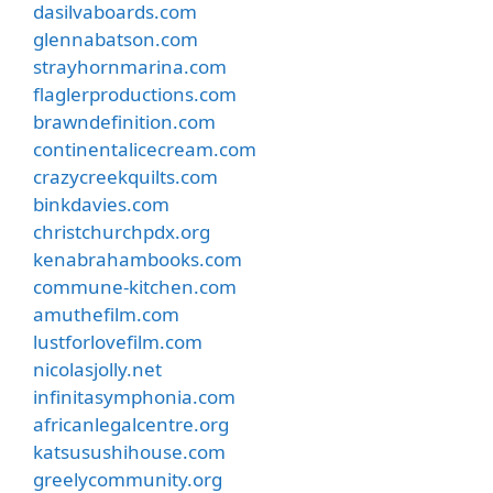
dasilvaboards.com
glennabatson.com
strayhornmarina.com
flaglerproductions.com
brawndefinition.com
continentalicecream.com
crazycreekquilts.com
binkdavies.com
christchurchpdx.org
kenabrahambooks.com
commune-kitchen.com
amuthefilm.com
lustforlovefilm.com
nicolasjolly.net
infinitasymphonia.com
africanlegalcentre.org
katsusushihouse.com
greelycommunity.org