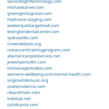
secondsighttechnology.com
michaelsarver.com
greengeckogrocer.com
hlathome-staging.com
wokteriyakitargetmall.com
lexingtondentalcenter.com
sydneyellis.com
crowndialysis.org
restauranttrainingprogram.com
allamericanpoolservice.net
jewishpenicillin.com
tomsavagestudios.com
womens-wellbeing-and-mental-health.com
virginiafolkmusic.org
ovationsdance.com
ribandrhein.com
kolekcje.net
catolicanto.com