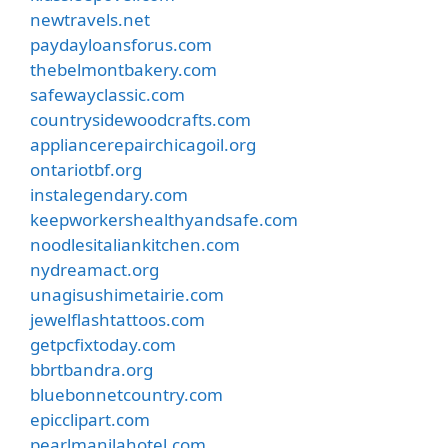
newtravels.net
paydayloansforus.com
thebelmontbakery.com
safewayclassic.com
countrysidewoodcrafts.com
appliancerepairchicagoil.org
ontariotbf.org
instalegendary.com
keepworkershealthyandsafe.com
noodlesitaliankitchen.com
nydreamact.org
unagisushimetairie.com
jewelflashtattoos.com
getpcfixtoday.com
bbrtbandra.org
bluebonnetcountry.com
epicclipart.com
pearlmanilahotel.com