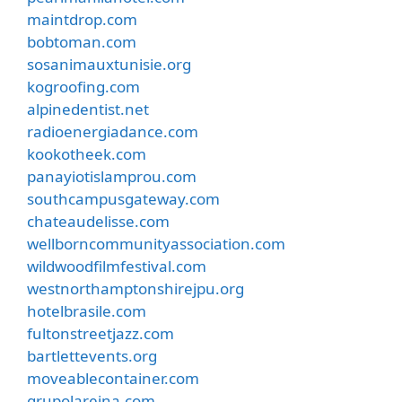
maintdrop.com
bobtoman.com
sosanimauxtunisie.org
kogroofing.com
alpinedentist.net
radioenergiadance.com
kookotheek.com
panayiotislamprou.com
southcampusgateway.com
chateaudelisse.com
wellborncommunityassociation.com
wildwoodfilmfestival.com
westnorthamptonshirejpu.org
hotelbrasile.com
fultonstreetjazz.com
bartlettevents.org
moveablecontainer.com
grupolareina.com