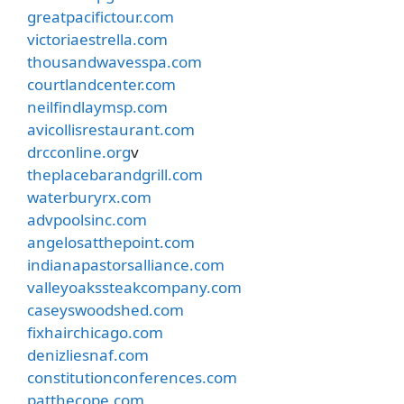
greatpacifictour.com
victoriaestrella.com
thousandwavesspa.com
courtlandcenter.com
neilfindlaymsp.com
avicollisrestaurant.com
drcconline.org
v
theplacebarandgrill.com
waterburyrx.com
advpoolsinc.com
angelosatthepoint.com
indianapastorsalliance.com
valleyoakssteakcompany.com
caseyswoodshed.com
fixhairchicago.com
denizliesnaf.com
constitutionconferences.com
patthecope.com