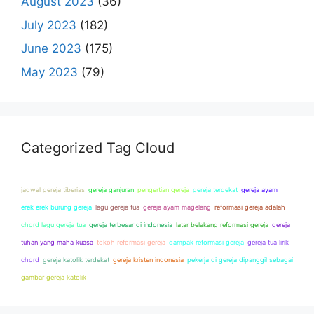
August 2023
(36)
July 2023
(182)
June 2023
(175)
May 2023
(79)
Categorized Tag Cloud
jadwal gereja tiberias
gereja ganjuran
pengertian gereja
gereja terdekat
gereja ayam
erek erek burung gereja
lagu gereja tua
gereja ayam magelang
reformasi gereja adalah
chord lagu gereja tua
gereja terbesar di indonesia
latar belakang reformasi gereja
gereja
tuhan yang maha kuasa
tokoh reformasi gereja
dampak reformasi gereja
gereja tua lirik
chord
gereja katolik terdekat
gereja kristen indonesia
pekerja di gereja dipanggil sebagai
gambar gereja katolik