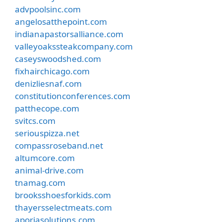
advpoolsinc.com
angelosatthepoint.com
indianapastorsalliance.com
valleyoakssteakcompany.com
caseyswoodshed.com
fixhairchicago.com
denizliesnaf.com
constitutionconferences.com
patthecope.com
svitcs.com
seriouspizza.net
compassroseband.net
altumcore.com
animal-drive.com
tnamag.com
brooksshoesforkids.com
thayersselectmeats.com
aporiasolutions.com