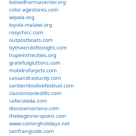
boisedharmacenter.org
color-agestores.com
wipala.org
loyola-malawi.org
rosychicc.com
outpostboats.com
bytheendoftonight.com
hopeinthecities.org
gratefulgluttons.com
mobdroforpctv.com
cassandrasturdy.com
sanbenitoolivefestival.com
classicmoviestills.com
cafecolada.com
discoversoriano.com
thebeginnerspoint.com
www.comingholidays.net
sanfranguide.com