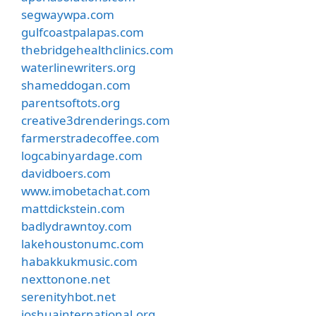
segwaywpa.com
gulfcoastpalapas.com
thebridgehealthclinics.com
waterlinewriters.org
shameddogan.com
parentsoftots.org
creative3drenderings.com
farmerstradecoffee.com
logcabinyardage.com
davidboers.com
www.imobetachat.com
mattdickstein.com
badlydrawntoy.com
lakehoustonumc.com
habakkukmusic.com
nexttonone.net
serenityhbot.net
joshuainternational.org