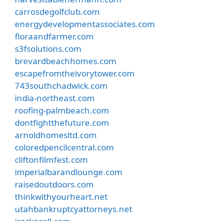
carrosdegolfclub.com
energydevelopmentassociates.com
floraandfarmer.com
s3fsolutions.com
brevardbeachhomes.com
escapefromtheivorytower.com
743southchadwick.com
india-northeast.com
roofing-palmbeach.com
dontfightthefuture.com
arnoldhomesltd.com
coloredpencilcentral.com
cliftonfilmfest.com
imperialbarandlounge.com
raisedoutdoors.com
thinkwithyourheart.net
utahbankruptcyattorneys.net