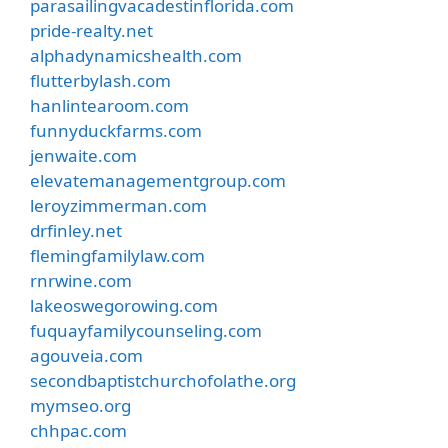
parasailingvacadestinflorida.com
pride-realty.net
alphadynamicshealth.com
flutterbylash.com
hanlintearoom.com
funnyduckfarms.com
jenwaite.com
elevatemanagementgroup.com
leroyzimmerman.com
drfinley.net
flemingfamilylaw.com
rnrwine.com
lakeoswegorowing.com
fuquayfamilycounseling.com
agouveia.com
secondbaptistchurchofolathe.org
mymseo.org
chhpac.com