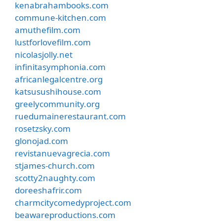
kenabrahambooks.com
commune-kitchen.com
amuthefilm.com
lustforlovefilm.com
nicolasjolly.net
infinitasymphonia.com
africanlegalcentre.org
katsusushihouse.com
greelycommunity.org
ruedumainerestaurant.com
rosetzsky.com
glonojad.com
revistanuevagrecia.com
stjames-church.com
scotty2naughty.com
doreeshafrir.com
charmcitycomedyproject.com
beawareproductions.com