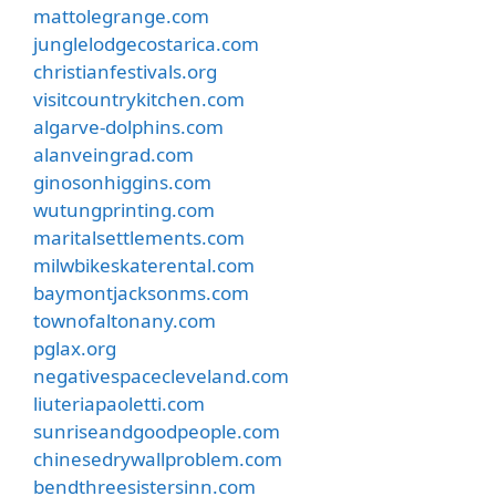
mattolegrange.com
junglelodgecostarica.com
christianfestivals.org
visitcountrykitchen.com
algarve-dolphins.com
alanveingrad.com
ginosonhiggins.com
wutungprinting.com
maritalsettlements.com
milwbikeskaterental.com
baymontjacksonms.com
townofaltonany.com
pglax.org
negativespacecleveland.com
liuteriapaoletti.com
sunriseandgoodpeople.com
chinesedrywallproblem.com
bendthreesistersinn.com