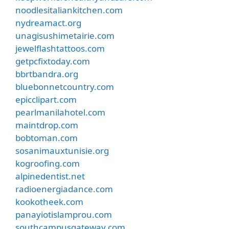
noodlesitaliankitchen.com
nydreamact.org
unagisushimetairie.com
jewelflashtattoos.com
getpcfixtoday.com
bbrtbandra.org
bluebonnetcountry.com
epicclipart.com
pearlmanilahotel.com
maintdrop.com
bobtoman.com
sosanimauxtunisie.org
kogroofing.com
alpinedentist.net
radioenergiadance.com
kookotheek.com
panayiotislamprou.com
southcampusgateway.com