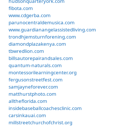
hudsonquarteryork.com
fibota.com
www.cdgerba.com
parunocentraldemusica.com
www.guardianangelassistedliving.com
trondhjemsturnforening.com
diamondplazakenya.com
tbwredlion.com
billsautorepairandsales.com
quantum-naturals.com
montessorilearningcenter.org
fergusonstreetfest.com
samjayneforever.com
matthurstphoto.com
alltheflorida.com
insidebaseballcoachesclinic.com
carsinkauai.com
millstreetchurchofchrist.org