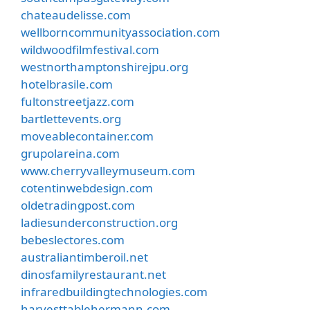
chateaudelisse.com
wellborncommunityassociation.com
wildwoodfilmfestival.com
westnorthamptonshirejpu.org
hotelbrasile.com
fultonstreetjazz.com
bartlettevents.org
moveablecontainer.com
grupolareina.com
www.cherryvalleymuseum.com
cotentinwebdesign.com
oldetradingpost.com
ladiesunderconstruction.org
bebeslectores.com
australiantimberoil.net
dinosfamilyrestaurant.net
infraredbuildingtechnologies.com
harvesttablehermann.com