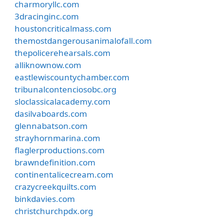
charmoryllc.com
3dracinginc.com
houstoncriticalmass.com
themostdangerousanimalofall.com
thepolicerehearsals.com
alliknownow.com
eastlewiscountychamber.com
tribunalcontenciosobc.org
sloclassicalacademy.com
dasilvaboards.com
glennabatson.com
strayhornmarina.com
flaglerproductions.com
brawndefinition.com
continentalicecream.com
crazycreekquilts.com
binkdavies.com
christchurchpdx.org