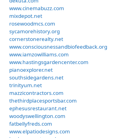
dekuta.com
www.cinemabuzz.com
mixdepot.net
rosewoodmcs.com
sycamorehistory.org
cornerstonerealty.net
www.consciousnessandbiofeedback.org
www.iamzowilliams.com
www.hastingsgardencenter.com
pianoexplorer.net
southsidegardens.net
trinityum.net
mazzicontractors.com
thethirdplacesportsbar.com
ephesusrestaurant.net
woodyswellington.com
fatbellyfreds.com
www.elpatiodesigns.com