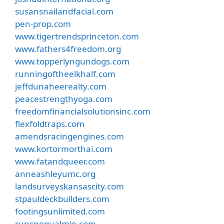
susansnailandfacial.com
pen-prop.com
www.tigertrendsprinceton.com
www.fathers4freedom.org
www.topperlyngundogs.com
runningoftheelkhalf.com
jeffdunaheerealty.com
peacestrengthyoga.com
freedomfinancialsolutionsinc.com
flexfoldtraps.com
amendsracingengines.com
www.kortormorthai.com
www.fatandqueer.com
anneashleyumc.org
landsurveyskansascity.com
stpauldeckbuilders.com
footingsunlimited.com
runsnoqualmie.com