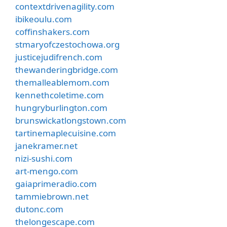
contextdrivenagility.com
ibikeoulu.com
coffinshakers.com
stmaryofczestochowa.org
justicejudifrench.com
thewanderingbridge.com
themalleablemom.com
kennethcoletime.com
hungryburlington.com
brunswickatlongstown.com
tartinemaplecuisine.com
janekramer.net
nizi-sushi.com
art-mengo.com
gaiaprimeradio.com
tammiebrown.net
dutonc.com
thelongescape.com