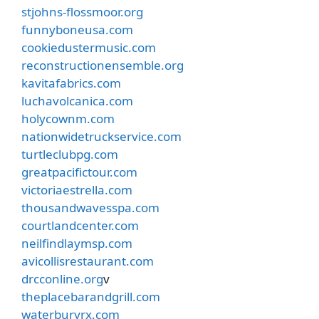
stjohns-flossmoor.org
funnyboneusa.com
cookiedustermusic.com
reconstructionensemble.org
kavitafabrics.com
luchavolcanica.com
holycownm.com
nationwidetruckservice.com
turtleclubpg.com
greatpacifictour.com
victoriaestrella.com
thousandwavesspa.com
courtlandcenter.com
neilfindlaymsp.com
avicollisrestaurant.com
drcconline.org
v
theplacebarandgrill.com
waterburyrx.com