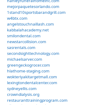
hanleyfuneralhomeinc.com
mejorpaquetesorlando.com
1stand10sportsbarandgrill.com
w4btx.com
angelstouchnaillash.com
kabbalahacademy.net
smilondental.com
newstarcollision.com
sasrentals.com
secondsighttechnology.com
michaelsarver.com
greengeckogrocer.com
hlathome-staging.com
wokteriyakitargetmall.com
lexingtondentalcenter.com
sydneyellis.com
crowndialysis.org
restauranttrainingprogram.com