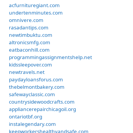
acfurnituregiant.com
undertenminutes.com
omnivere.com
rasadantips.com
newtimbuktu.com
altronicsmfg.com
eatbaconhill.com
programmingassignmentshelp.net
kidssleepover.com
newtravels.net
paydayloansforus.com
thebelmontbakery.com
safewayclassic.com
countrysidewoodcrafts.com
appliancerepairchicagoil.org
ontariotbf.org
instalegendary.com
keepworkershealthyandsafe.com