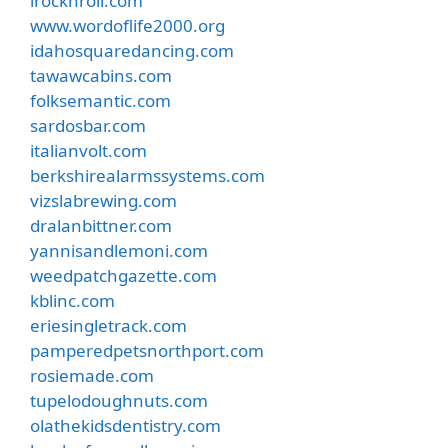
irocknroll.com
www.wordoflife2000.org
idahosquaredancing.com
tawawcabins.com
folksemantic.com
sardosbar.com
italianvolt.com
berkshirealarmssystems.com
vizslabrewing.com
dralanbittner.com
yannisandlemoni.com
weedpatchgazette.com
kblinc.com
eriesingletrack.com
pamperedpetsnorthport.com
rosiemade.com
tupelodoughnuts.com
olathekidsdentistry.com