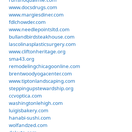
www.docsdrugs.com
www.margiesdiner.com
fdlchowder.com
www.needlepointsltd.com
bullandbirdsteakhouse.com
lascolinasplasticsurgery.com
www.cliftonheritage.org
sma43.org
remodelingchicagoonline.com
brentwoodyogacenter.com
www.tiptonlandscaping.com
steppingupstewardship.org
ccvoptica.com
washingtonlehigh.com
luigisbakery.com
hanabi-sushi.com
wolfandzed.com