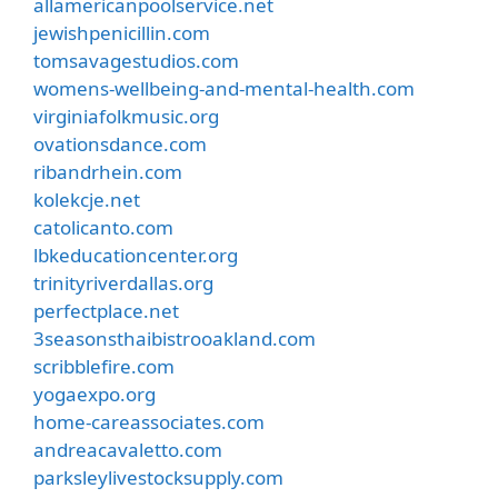
allamericanpoolservice.net
jewishpenicillin.com
tomsavagestudios.com
womens-wellbeing-and-mental-health.com
virginiafolkmusic.org
ovationsdance.com
ribandrhein.com
kolekcje.net
catolicanto.com
lbkeducationcenter.org
trinityriverdallas.org
perfectplace.net
3seasonsthaibistrooakland.com
scribblefire.com
yogaexpo.org
home-careassociates.com
andreacavaletto.com
parksleylivestocksupply.com