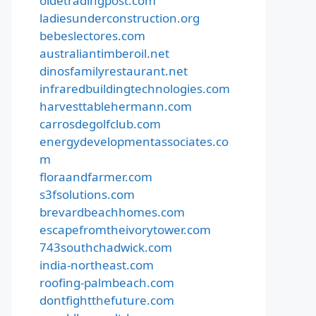
oldetradingpost.com
ladiesunderconstruction.org
bebeslectores.com
australiantimberoil.net
dinosfamilyrestaurant.net
infraredbuildingtechnologies.com
harvesttablehermann.com
carrosdegolfclub.com
energydevelopmentassociates.co
m
floraandfarmer.com
s3fsolutions.com
brevardbeachhomes.com
escapefromtheivorytower.com
743southchadwick.com
india-northeast.com
roofing-palmbeach.com
dontfightthefuture.com