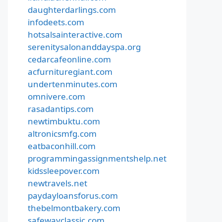
daughterdarlings.com
infodeets.com
hotsalsainteractive.com
serenitysalonanddayspa.org
cedarcafeonline.com
acfurnituregiant.com
undertenminutes.com
omnivere.com
rasadantips.com
newtimbuktu.com
altronicsmfg.com
eatbaconhill.com
programmingassignmentshelp.net
kidssleepover.com
newtravels.net
paydayloansforus.com
thebelmontbakery.com
safewayclassic.com