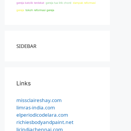
gereja katolik terdekat
gereja tua lirik chord
dampak reformasi
gereja
tokoh reformasi gereja
SIDEBAR
Links
missclaireshay.com
limras-india.com
elperiodicodelara.com
richiesbodyandpaint.net
licindiachennai.com