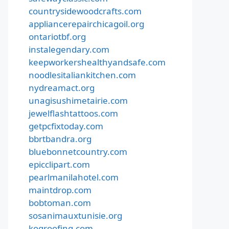
countrysidewoodcrafts.com
appliancerepairchicagoil.org
ontariotbf.org
instalegendary.com
keepworkershealthyandsafe.com
noodlesitaliankitchen.com
nydreamact.org
unagisushimetairie.com
jewelflashtattoos.com
getpcfixtoday.com
bbrtbandra.org
bluebonnetcountry.com
epicclipart.com
pearlmanilahotel.com
maintdrop.com
bobtoman.com
sosanimauxtunisie.org
kogroofing.com