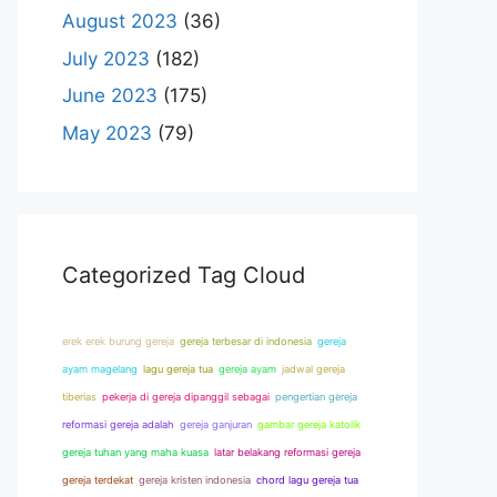
August 2023
(36)
July 2023
(182)
June 2023
(175)
May 2023
(79)
Categorized Tag Cloud
erek erek burung gereja
gereja terbesar di indonesia
gereja
ayam magelang
lagu gereja tua
gereja ayam
jadwal gereja
tiberias
pekerja di gereja dipanggil sebagai
pengertian gereja
reformasi gereja adalah
gereja ganjuran
gambar gereja katolik
gereja tuhan yang maha kuasa
latar belakang reformasi gereja
gereja terdekat
gereja kristen indonesia
chord lagu gereja tua