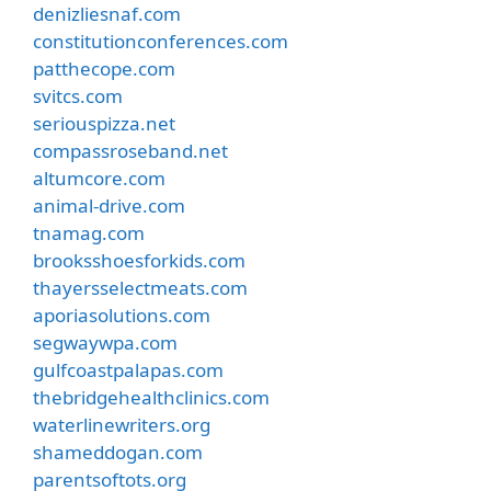
denizliesnaf.com
constitutionconferences.com
patthecope.com
svitcs.com
seriouspizza.net
compassroseband.net
altumcore.com
animal-drive.com
tnamag.com
brooksshoesforkids.com
thayersselectmeats.com
aporiasolutions.com
segwaywpa.com
gulfcoastpalapas.com
thebridgehealthclinics.com
waterlinewriters.org
shameddogan.com
parentsoftots.org