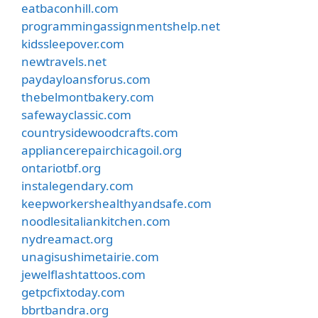
eatbaconhill.com
programmingassignmentshelp.net
kidssleepover.com
newtravels.net
paydayloansforus.com
thebelmontbakery.com
safewayclassic.com
countrysidewoodcrafts.com
appliancerepairchicagoil.org
ontariotbf.org
instalegendary.com
keepworkershealthyandsafe.com
noodlesitaliankitchen.com
nydreamact.org
unagisushimetairie.com
jewelflashtattoos.com
getpcfixtoday.com
bbrtbandra.org