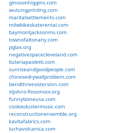
ginosonhiggins.com
wutungprinting.com
maritalsettlements.com
milwbikeskaterental.com
baymontjacksonms.com
townofaltonany.com
pglax.org
negativespacecleveland.com
liuteriapaoletti.com
sunriseandgoodpeople.com
chinesedrywallproblem.com
bendthreesistersinn.com
stjohns-flossmoor.org
funnyboneusa.com
cookiedustermusic.com
reconstructionensemble.org
kavitafabrics.com
luchavolcanica.com