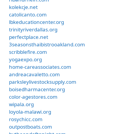
kolekcje.net
catolicanto.com
lbkeducationcenter.org
trinityriverdallas.org
perfectplace.net
3seasonsthaibistrooakland.com
scribblefire.com
yogaexpo.org
home-careassociates.com
andreacavaletto.com
parksleylivestocksupply.com
boisedharmacenter.org
color-agestores.com
wipala.org
loyola-malawi.org
rosychicc.com
outpostboats.com