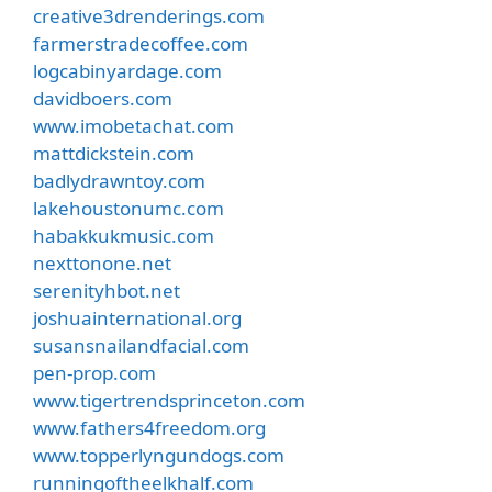
creative3drenderings.com
farmerstradecoffee.com
logcabinyardage.com
davidboers.com
www.imobetachat.com
mattdickstein.com
badlydrawntoy.com
lakehoustonumc.com
habakkukmusic.com
nexttonone.net
serenityhbot.net
joshuainternational.org
susansnailandfacial.com
pen-prop.com
www.tigertrendsprinceton.com
www.fathers4freedom.org
www.topperlyngundogs.com
runningoftheelkhalf.com