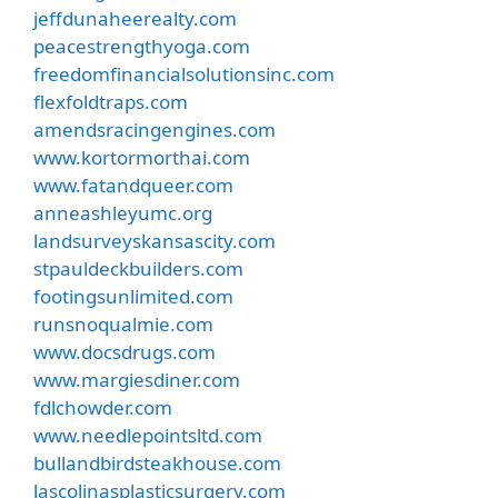
jeffdunaheerealty.com
peacestrengthyoga.com
freedomfinancialsolutionsinc.com
flexfoldtraps.com
amendsracingengines.com
www.kortormorthai.com
www.fatandqueer.com
anneashleyumc.org
landsurveyskansascity.com
stpauldeckbuilders.com
footingsunlimited.com
runsnoqualmie.com
www.docsdrugs.com
www.margiesdiner.com
fdlchowder.com
www.needlepointsltd.com
bullandbirdsteakhouse.com
lascolinasplasticsurgery.com