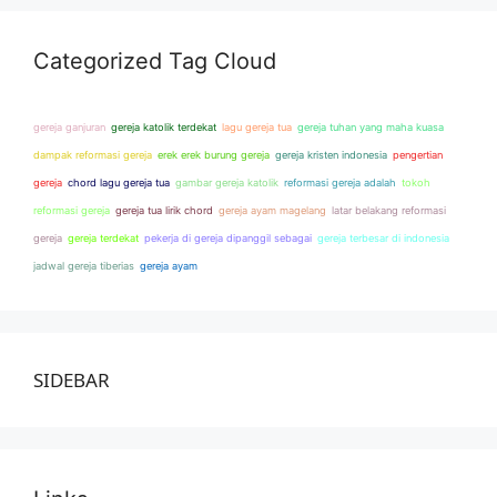
Categorized Tag Cloud
gereja ganjuran
gereja katolik terdekat
lagu gereja tua
gereja tuhan yang maha kuasa
dampak reformasi gereja
erek erek burung gereja
gereja kristen indonesia
pengertian
gereja
chord lagu gereja tua
gambar gereja katolik
reformasi gereja adalah
tokoh
reformasi gereja
gereja tua lirik chord
gereja ayam magelang
latar belakang reformasi
gereja
gereja terdekat
pekerja di gereja dipanggil sebagai
gereja terbesar di indonesia
jadwal gereja tiberias
gereja ayam
SIDEBAR