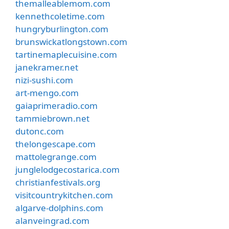
themalleablemom.com
kennethcoletime.com
hungryburlington.com
brunswickatlongstown.com
tartinemaplecuisine.com
janekramer.net
nizi-sushi.com
art-mengo.com
gaiaprimeradio.com
tammiebrown.net
dutonc.com
thelongescape.com
mattolegrange.com
junglelodgecostarica.com
christianfestivals.org
visitcountrykitchen.com
algarve-dolphins.com
alanveingrad.com