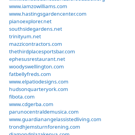
www.iamzowilliams.com
www.hastingsgardencenter.com
pianoexplorer.net
southsidegardens.net
trinityum.net
mazzicontractors.com
thethirdplacesportsbar.com
ephesusrestaurant.net
woodyswellington.com
fatbellyfreds.com
www.elpatiodesigns.com
hudsonquarteryork.com
fibota.com
www.cdgerba.com
parunocentraldemusica.com
www.guardianangelassistedliving.com
trondhjemsturnforening.com
diamondplazakenya.com