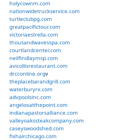
holycownm.com
nationwidetruckservice.com
turtleclubpg.com
greatpacifictour.com
victoriaestrella.com
thousandwavesspa.com
courtlandcenter.com
neilfindlaymsp.com
avicollisrestaurant.com
drcconline.org
v
theplacebarandgrill.com
waterburyrx.com
advpoolsinc.com
angelosatthepoint.com
indianapastorsalliance.com
valleyoakssteakcompany.com
caseyswoodshed.com
fixhairchicago.com