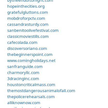
bytheendoftonight.com
hopeinthecities.org
gratefulgluttons.com
mobdroforpctv.com
cassandrasturdy.com
sanbenitoolivefestival.com
classicmoviestills.com
cafecolada.com
discoversoriano.com
thebeginnerspoint.com
www.comingholidays.net
sanfranguide.com
charmoryllc.com
3dracinginc.com
houstoncriticalmass.com
themostdangerousanimalofall.com
thepolicerehearsals.com
alliknownow.com