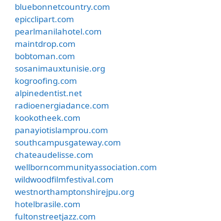
bluebonnetcountry.com
epicclipart.com
pearlmanilahotel.com
maintdrop.com
bobtoman.com
sosanimauxtunisie.org
kogroofing.com
alpinedentist.net
radioenergiadance.com
kookotheek.com
panayiotislamprou.com
southcampusgateway.com
chateaudelisse.com
wellborncommunityassociation.com
wildwoodfilmfestival.com
westnorthamptonshirejpu.org
hotelbrasile.com
fultonstreetjazz.com