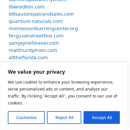
tbwredlion.com
billsautorepairandsales.com
quantum-naturals.com
montessorilearningcenter.org
fergusonstreetfest.com
samjayneforever.com
matthurstphoto.com
alltheflorida.com
insidebaseballcoachesclinic.com
We value your privacy
carsinkauai.com
millstreetchurchofchrist.org
We use cookies to enhance your browsing experience,
parasailingvacadestinflorida.com
serve personalized ads or content, and analyze our
pride-realty.net
traffic. By clicking "Accept All", you consent to our use of
alphadynamicshealth.com
cookies.
flutterbylash.com
hanlintearoom.com
Customize
Reject All
Accept All
funnyduckfarms.com
jenwaite.com