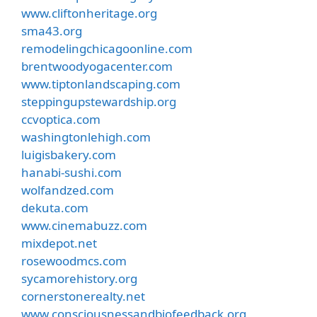
www.cliftonheritage.org
sma43.org
remodelingchicagoonline.com
brentwoodyogacenter.com
www.tiptonlandscaping.com
steppingupstewardship.org
ccvoptica.com
washingtonlehigh.com
luigisbakery.com
hanabi-sushi.com
wolfandzed.com
dekuta.com
www.cinemabuzz.com
mixdepot.net
rosewoodmcs.com
sycamorehistory.org
cornerstonerealty.net
www.consciousnessandbiofeedback.org