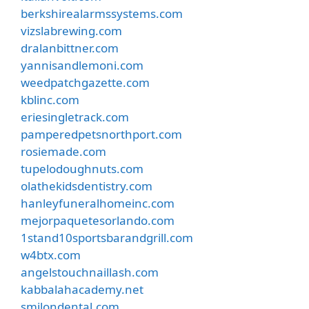
berkshirealarmssystems.com
vizslabrewing.com
dralanbittner.com
yannisandlemoni.com
weedpatchgazette.com
kblinc.com
eriesingletrack.com
pamperedpetsnorthport.com
rosiemade.com
tupelodoughnuts.com
olathekidsdentistry.com
hanleyfuneralhomeinc.com
mejorpaquetesorlando.com
1stand10sportsbarandgrill.com
w4btx.com
angelstouchnaillash.com
kabbalahacademy.net
smilondental.com