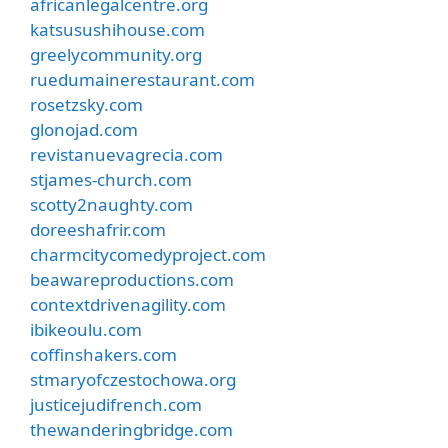
africanlegalcentre.org
katsusushihouse.com
greelycommunity.org
ruedumainerestaurant.com
rosetzsky.com
glonojad.com
revistanuevagrecia.com
stjames-church.com
scotty2naughty.com
doreeshafrir.com
charmcitycomedyproject.com
beawareproductions.com
contextdrivenagility.com
ibikeoulu.com
coffinshakers.com
stmaryofczestochowa.org
justicejudifrench.com
thewanderingbridge.com