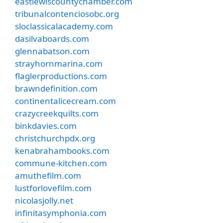
eastlewiscountychamber.com
tribunalcontenciosobc.org
sloclassicalacademy.com
dasilvaboards.com
glennabatson.com
strayhornmarina.com
flaglerproductions.com
brawndefinition.com
continentalicecream.com
crazycreekquilts.com
binkdavies.com
christchurchpdx.org
kenabrahambooks.com
commune-kitchen.com
amuthefilm.com
lustforlovefilm.com
nicolasjolly.net
infinitasymphonia.com