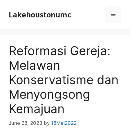
Skip
to
Lakehoustonumc
Menu
content
Reformasi Gereja:
Melawan
Konservatisme dan
Menyongsong
Kemajuan
June 28, 2023
by
18Mei2022