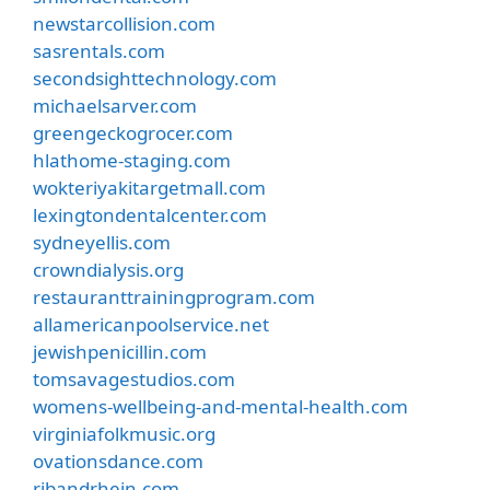
newstarcollision.com
sasrentals.com
secondsighttechnology.com
michaelsarver.com
greengeckogrocer.com
hlathome-staging.com
wokteriyakitargetmall.com
lexingtondentalcenter.com
sydneyellis.com
crowndialysis.org
restauranttrainingprogram.com
allamericanpoolservice.net
jewishpenicillin.com
tomsavagestudios.com
womens-wellbeing-and-mental-health.com
virginiafolkmusic.org
ovationsdance.com
ribandrhein.com