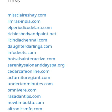
Links
missclaireshay.com
limras-india.com
elperiodicodelara.com
richiesbodyandpaint.net
licindiachennai.com
daughterdarlings.com
infodeets.com
hotsalsainteractive.com
serenitysalonanddayspa.org
cedarcafeonline.com
acfurnituregiant.com
undertenminutes.com
omnivere.com
rasadantips.com
newtimbuktu.com
altronicsmfg.com