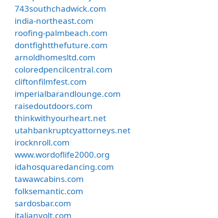
743southchadwick.com
india-northeast.com
roofing-palmbeach.com
dontfightthefuture.com
arnoldhomesltd.com
coloredpencilcentral.com
cliftonfilmfest.com
imperialbarandlounge.com
raisedoutdoors.com
thinkwithyourheart.net
utahbankruptcyattorneys.net
irocknroll.com
www.wordoflife2000.org
idahosquaredancing.com
tawawcabins.com
folksemantic.com
sardosbar.com
italianvolt.com