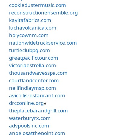
cookiedustermusic.com
reconstructionensemble.org
kavitafabrics.com
luchavolcanica.com
holycownm.com
nationwidetruckservice.com
turtleclubpg.com
greatpacifictour.com
victoriaestrella.com
thousandwavesspa.com
courtlandcenter.com
neilfindlaymsp.com
avicollisrestaurant.com
drcconline.org
v
theplacebarandgrill.com
waterburyrx.com
advpoolsinc.com
angelosatthepoint.com