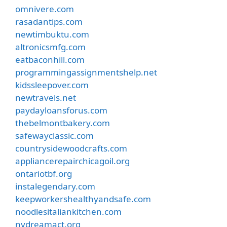
omnivere.com
rasadantips.com
newtimbuktu.com
altronicsmfg.com
eatbaconhill.com
programmingassignmentshelp.net
kidssleepover.com
newtravels.net
paydayloansforus.com
thebelmontbakery.com
safewayclassic.com
countrysidewoodcrafts.com
appliancerepairchicagoil.org
ontariotbf.org
instalegendary.com
keepworkershealthyandsafe.com
noodlesitaliankitchen.com
nydreamact.org