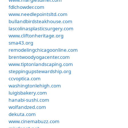
fdlchowder.com
www.needlepointsltd.com
bullandbirdsteakhouse.com
lascolinasplasticsurgery.com
www.cliftonheritage.org
sma43.org
remodelingchicagoonline.com
brentwoodyogacenter.com
www.tiptonlandscaping.com
steppingupstewardship.org
ccvoptica.com
washingtonlehigh.com
luigisbakery.com
hanabi-sushi.com
wolfandzed.com
dekuta.com
www.cinemabuzz.com