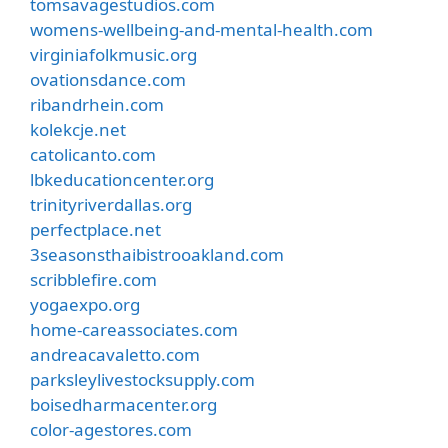
tomsavagestudios.com
womens-wellbeing-and-mental-health.com
virginiafolkmusic.org
ovationsdance.com
ribandrhein.com
kolekcje.net
catolicanto.com
lbkeducationcenter.org
trinityriverdallas.org
perfectplace.net
3seasonsthaibistrooakland.com
scribblefire.com
yogaexpo.org
home-careassociates.com
andreacavaletto.com
parksleylivestocksupply.com
boisedharmacenter.org
color-agestores.com