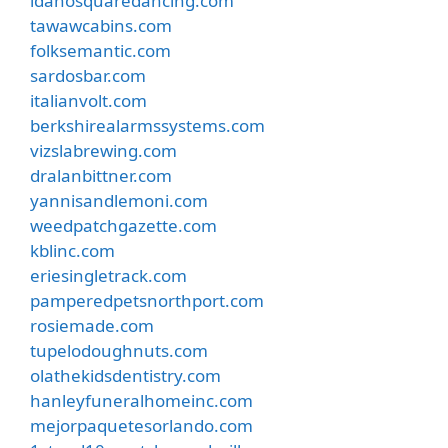
idahosquaredancing.com
tawawcabins.com
folksemantic.com
sardosbar.com
italianvolt.com
berkshirealarmssystems.com
vizslabrewing.com
dralanbittner.com
yannisandlemoni.com
weedpatchgazette.com
kblinc.com
eriesingletrack.com
pamperedpetsnorthport.com
rosiemade.com
tupelodoughnuts.com
olathekidsdentistry.com
hanleyfuneralhomeinc.com
mejorpaquetesorlando.com