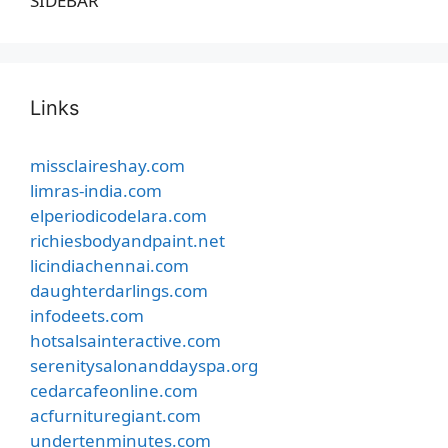
SIDEBAR
Links
missclaireshay.com
limras-india.com
elperiodicodelara.com
richiesbodyandpaint.net
licindiachennai.com
daughterdarlings.com
infodeets.com
hotsalsainteractive.com
serenitysalonanddayspa.org
cedarcafeonline.com
acfurnituregiant.com
undertenminutes.com