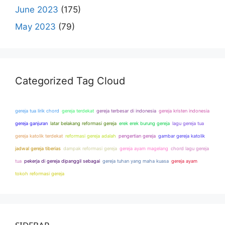
June 2023
(175)
May 2023
(79)
Categorized Tag Cloud
gereja tua lirik chord
gereja terdekat
gereja terbesar di indonesia
gereja kristen indonesia
gereja ganjuran
latar belakang reformasi gereja
erek erek burung gereja
lagu gereja tua
gereja katolik terdekat
reformasi gereja adalah
pengertian gereja
gambar gereja katolik
jadwal gereja tiberias
dampak reformasi gereja
gereja ayam magelang
chord lagu gereja
tua
pekerja di gereja dipanggil sebagai
gereja tuhan yang maha kuasa
gereja ayam
tokoh reformasi gereja