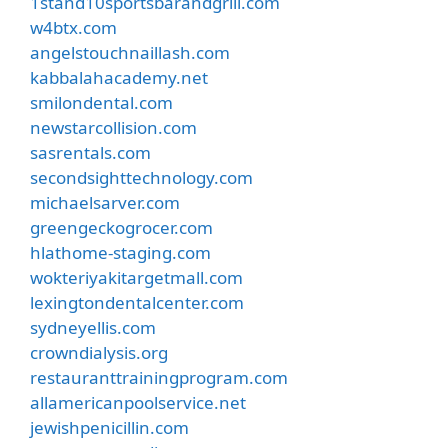
1stand10sportsbarandgrill.com
w4btx.com
angelstouchnaillash.com
kabbalahacademy.net
smilondental.com
newstarcollision.com
sasrentals.com
secondsighttechnology.com
michaelsarver.com
greengeckogrocer.com
hlathome-staging.com
wokteriyakitargetmall.com
lexingtondentalcenter.com
sydneyellis.com
crowndialysis.org
restauranttrainingprogram.com
allamericanpoolservice.net
jewishpenicillin.com