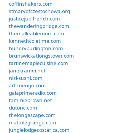
coffinshakers.com
stmaryofczestochowa.org
justicejudifrench.com
thewanderingbridge.com
themalleablemom.com
kennethcoletime.com
hungryburlington.com
brunswickatlongstown.com
tartinemaplecuisine.com
janekramer.net
nizi-sushi.com
art-mengo.com
gaiaprimeradio.com
tammiebrown.net
dutonc.com
thelongescape.com
mattolegrange.com
junglelodgecostarica.com