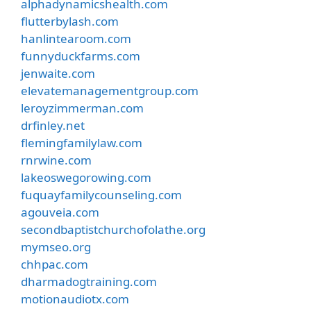
alphadynamicshealth.com
flutterbylash.com
hanlintearoom.com
funnyduckfarms.com
jenwaite.com
elevatemanagementgroup.com
leroyzimmerman.com
drfinley.net
flemingfamilylaw.com
rnrwine.com
lakeoswegorowing.com
fuquayfamilycounseling.com
agouveia.com
secondbaptistchurchofolathe.org
mymseo.org
chhpac.com
dharmadogtraining.com
motionaudiotx.com