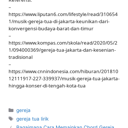
–
https://www.liputan6.com/lifestyle/read/310654
1/musik-gereja-tua-di-jakarta-keunikan-dari-
konvergensi-budaya-barat-dan-timur
–
https://www.kompas.com/skola/read/2020/05/2
1/094000369/gereja-tua-jakarta-dan-kesenian-
tradisional
–
https://www.cnnindonesia.com/hiburan/201810
12111917-227-339937/musik-gereja-tua-jakarta-
hingga-konser-di-tengah-kota-tua
Categories
gereja
Tags
gereja tua lirik
Bagaimana Cara Memainkan Chord Gereja