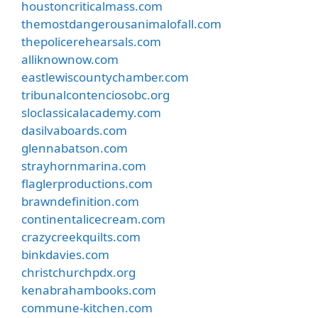
houstoncriticalmass.com
themostdangerousanimalofall.com
thepolicerehearsals.com
alliknownow.com
eastlewiscountychamber.com
tribunalcontenciosobc.org
sloclassicalacademy.com
dasilvaboards.com
glennabatson.com
strayhornmarina.com
flaglerproductions.com
brawndefinition.com
continentalicecream.com
crazycreekquilts.com
binkdavies.com
christchurchpdx.org
kenabrahambooks.com
commune-kitchen.com