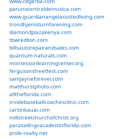
www.cdgerba.com
parunocentraldemusica.com
www.guardianangelassistedliving.com
trondhjemsturnforening.com
diamondplazakenya.com
tbwredlion.com
billsautorepairandsales.com
quantum-naturals.com
montessorilearningcenter.org
fergusonstreetfest.com
samjayneforever.com
matthurstphoto.com
alltheflorida.com
insidebaseballcoachesclinic.com
carsinkauai.com
millstreetchurchofchrist.org
parasailingvacadestinflorida.com
pride-realty.net