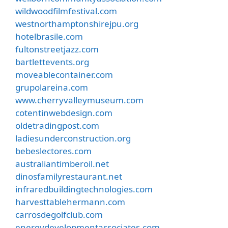
wildwoodfilmfestival.com
westnorthamptonshirejpu.org
hotelbrasile.com
fultonstreetjazz.com
bartlettevents.org
moveablecontainer.com
grupolareina.com
www.cherryvalleymuseum.com
cotentinwebdesign.com
oldetradingpost.com
ladiesunderconstruction.org
bebeslectores.com
australiantimberoil.net
dinosfamilyrestaurant.net
infraredbuildingtechnologies.com
harvesttablehermann.com
carrosdegolfclub.com
energydevelopmentassociates.com