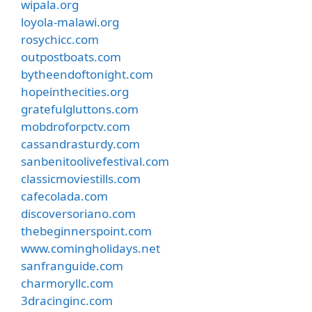
wipala.org
loyola-malawi.org
rosychicc.com
outpostboats.com
bytheendoftonight.com
hopeinthecities.org
gratefulgluttons.com
mobdroforpctv.com
cassandrasturdy.com
sanbenitoolivefestival.com
classicmoviestills.com
cafecolada.com
discoversoriano.com
thebeginnerspoint.com
www.comingholidays.net
sanfranguide.com
charmoryllc.com
3dracinginc.com