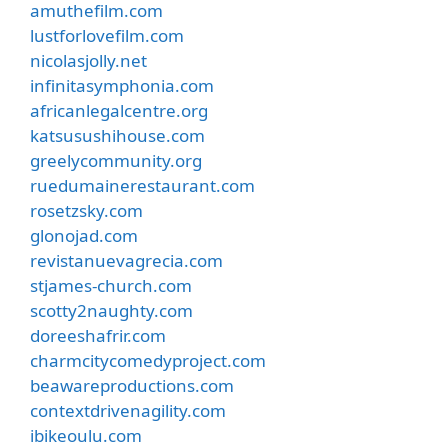
amuthefilm.com
lustforlovefilm.com
nicolasjolly.net
infinitasymphonia.com
africanlegalcentre.org
katsusushihouse.com
greelycommunity.org
ruedumainerestaurant.com
rosetzsky.com
glonojad.com
revistanuevagrecia.com
stjames-church.com
scotty2naughty.com
doreeshafrir.com
charmcitycomedyproject.com
beawareproductions.com
contextdrivenagility.com
ibikeoulu.com