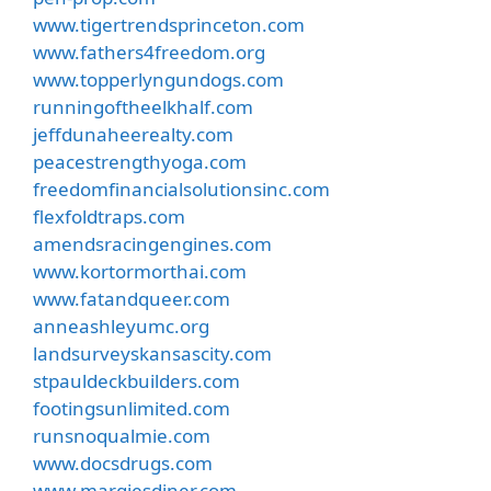
www.tigertrendsprinceton.com
www.fathers4freedom.org
www.topperlyngundogs.com
runningoftheelkhalf.com
jeffdunaheerealty.com
peacestrengthyoga.com
freedomfinancialsolutionsinc.com
flexfoldtraps.com
amendsracingengines.com
www.kortormorthai.com
www.fatandqueer.com
anneashleyumc.org
landsurveyskansascity.com
stpauldeckbuilders.com
footingsunlimited.com
runsnoqualmie.com
www.docsdrugs.com
www.margiesdiner.com