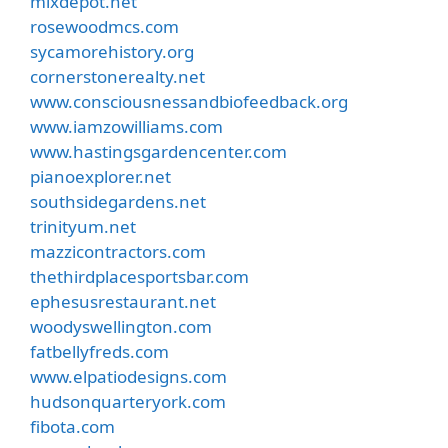
mixdepot.net
rosewoodmcs.com
sycamorehistory.org
cornerstonerealty.net
www.consciousnessandbiofeedback.org
www.iamzowilliams.com
www.hastingsgardencenter.com
pianoexplorer.net
southsidegardens.net
trinityum.net
mazzicontractors.com
thethirdplacesportsbar.com
ephesusrestaurant.net
woodyswellington.com
fatbellyfreds.com
www.elpatiodesigns.com
hudsonquarteryork.com
fibota.com