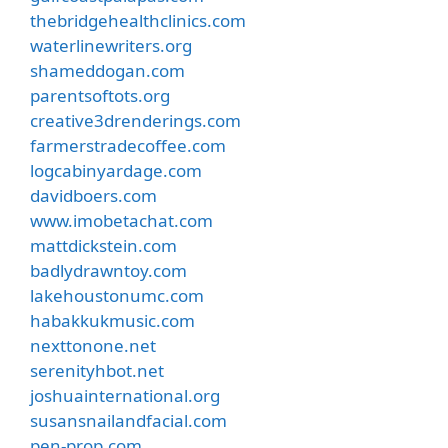
thebridgehealthclinics.com
waterlinewriters.org
shameddogan.com
parentsoftots.org
creative3drenderings.com
farmerstradecoffee.com
logcabinyardage.com
davidboers.com
www.imobetachat.com
mattdickstein.com
badlydrawntoy.com
lakehoustonumc.com
habakkukmusic.com
nexttonone.net
serenityhbot.net
joshuainternational.org
susansnailandfacial.com
pen-prop.com