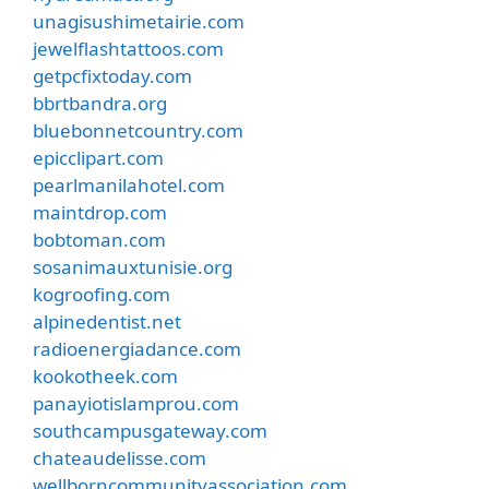
unagisushimetairie.com
jewelflashtattoos.com
getpcfixtoday.com
bbrtbandra.org
bluebonnetcountry.com
epicclipart.com
pearlmanilahotel.com
maintdrop.com
bobtoman.com
sosanimauxtunisie.org
kogroofing.com
alpinedentist.net
radioenergiadance.com
kookotheek.com
panayiotislamprou.com
southcampusgateway.com
chateaudelisse.com
wellborncommunityassociation.com