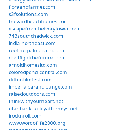
floraandfarmer.com
s3fsolutions.com
brevardbeachhomes.com
escapefromtheivorytower.com
743southchadwick.com
india-northeast.com
roofing-palmbeach.com
dontfightthefuture.com
arnoldhomesltd.com
coloredpencilcentral.com
cliftonfilmfest.com
imperialbarandlounge.com
raisedoutdoors.com
thinkwithyourheart.net
utahbankruptcyattorneys.net
irocknroll.com
www.wordoflife2000.org