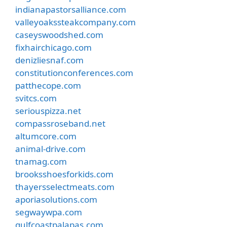
indianapastorsalliance.com
valleyoakssteakcompany.com
caseyswoodshed.com
fixhairchicago.com
denizliesnaf.com
constitutionconferences.com
patthecope.com
svitcs.com
seriouspizza.net
compassroseband.net
altumcore.com
animal-drive.com
tnamag.com
brooksshoesforkids.com
thayersselectmeats.com
aporiasolutions.com
segwaywpa.com
gulfcoastpalapas.com