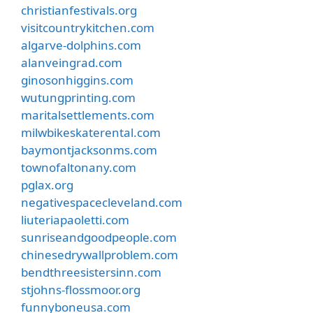
christianfestivals.org
visitcountrykitchen.com
algarve-dolphins.com
alanveingrad.com
ginosonhiggins.com
wutungprinting.com
maritalsettlements.com
milwbikeskaterental.com
baymontjacksonms.com
townofaltonany.com
pglax.org
negativespacecleveland.com
liuteriapaoletti.com
sunriseandgoodpeople.com
chinesedrywallproblem.com
bendthreesistersinn.com
stjohns-flossmoor.org
funnyboneusa.com