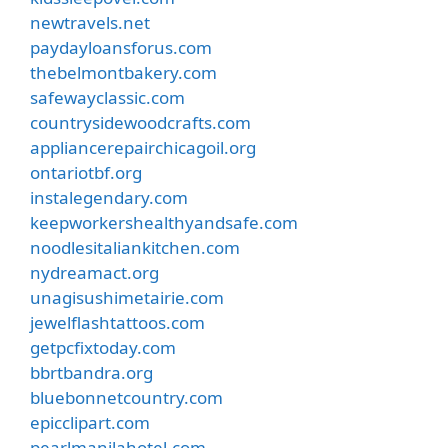
newtravels.net
paydayloansforus.com
thebelmontbakery.com
safewayclassic.com
countrysidewoodcrafts.com
appliancerepairchicagoil.org
ontariotbf.org
instalegendary.com
keepworkershealthyandsafe.com
noodlesitaliankitchen.com
nydreamact.org
unagisushimetairie.com
jewelflashtattoos.com
getpcfixtoday.com
bbrtbandra.org
bluebonnetcountry.com
epicclipart.com
pearlmanilahotel.com