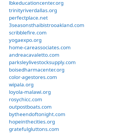
lbkeducationcenter.org
trinityriverdallas.org
perfectplace.net
3seasonsthaibistrooakland.com
scribblefire.com
yogaexpo.org
home-careassociates.com
andreacavaletto.com
parksleylivestocksupply.com
boisedharmacenter.org
color-agestores.com
wipala.org
loyola-malawi.org
rosychicc.com
outpostboats.com
bytheendoftonight.com
hopeinthecities.org
gratefulgluttons.com