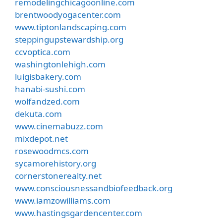
remodelingchicagoonline.com
brentwoodyogacenter.com
www.tiptonlandscaping.com
steppingupstewardship.org
ccvoptica.com
washingtonlehigh.com
luigisbakery.com
hanabi-sushi.com
wolfandzed.com
dekuta.com
www.cinemabuzz.com
mixdepot.net
rosewoodmcs.com
sycamorehistory.org
cornerstonerealty.net
www.consciousnessandbiofeedback.org
www.iamzowilliams.com
www.hastingsgardencenter.com