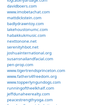
logcabinyardage.com
davidboers.com
www.imobetachat.com
mattdickstein.com
badlydrawntoy.com
lakehoustonumc.com
habakkukmusic.com
nexttonone.net
serenityhbot.net
joshuainternational.org
susansnailandfacial.com
pen-prop.com
www.tigertrendsprinceton.com
www.fathers4freedom.org
www.topperlyngundogs.com
runningoftheelkhalf.com
jeffdunaheerealty.com
peacestrengthyoga.com