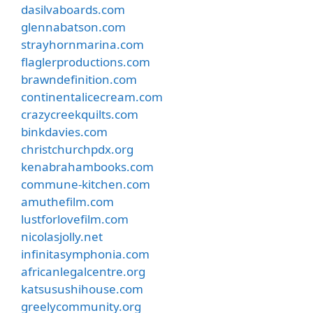
dasilvaboards.com
glennabatson.com
strayhornmarina.com
flaglerproductions.com
brawndefinition.com
continentalicecream.com
crazycreekquilts.com
binkdavies.com
christchurchpdx.org
kenabrahambooks.com
commune-kitchen.com
amuthefilm.com
lustforlovefilm.com
nicolasjolly.net
infinitasymphonia.com
africanlegalcentre.org
katsusushihouse.com
greelycommunity.org