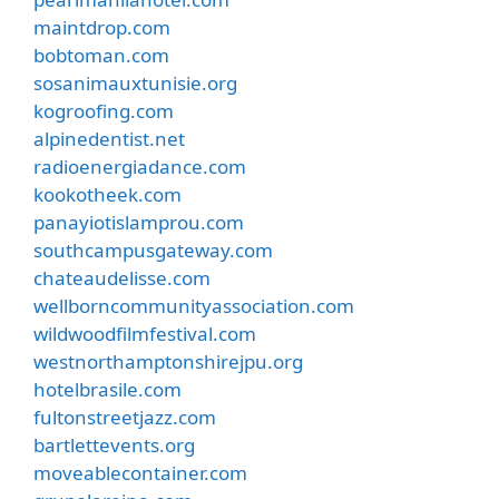
maintdrop.com
bobtoman.com
sosanimauxtunisie.org
kogroofing.com
alpinedentist.net
radioenergiadance.com
kookotheek.com
panayiotislamprou.com
southcampusgateway.com
chateaudelisse.com
wellborncommunityassociation.com
wildwoodfilmfestival.com
westnorthamptonshirejpu.org
hotelbrasile.com
fultonstreetjazz.com
bartlettevents.org
moveablecontainer.com