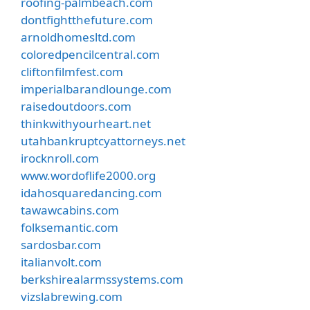
roofing-palmbeach.com
dontfightthefuture.com
arnoldhomesltd.com
coloredpencilcentral.com
cliftonfilmfest.com
imperialbarandlounge.com
raisedoutdoors.com
thinkwithyourheart.net
utahbankruptcyattorneys.net
irocknroll.com
www.wordoflife2000.org
idahosquaredancing.com
tawawcabins.com
folksemantic.com
sardosbar.com
italianvolt.com
berkshirealarmssystems.com
vizslabrewing.com