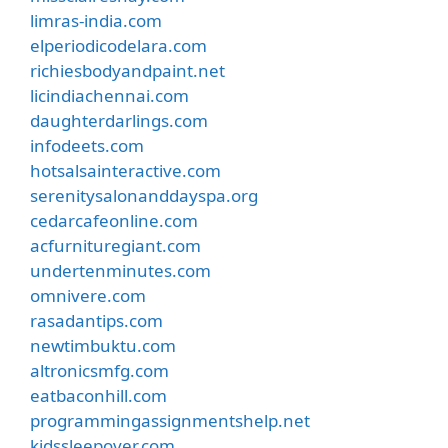
limras-india.com
elperiodicodelara.com
richiesbodyandpaint.net
licindiachennai.com
daughterdarlings.com
infodeets.com
hotsalsainteractive.com
serenitysalonanddayspa.org
cedarcafeonline.com
acfurnituregiant.com
undertenminutes.com
omnivere.com
rasadantips.com
newtimbuktu.com
altronicsmfg.com
eatbaconhill.com
programmingassignmentshelp.net
kidssleepover.com