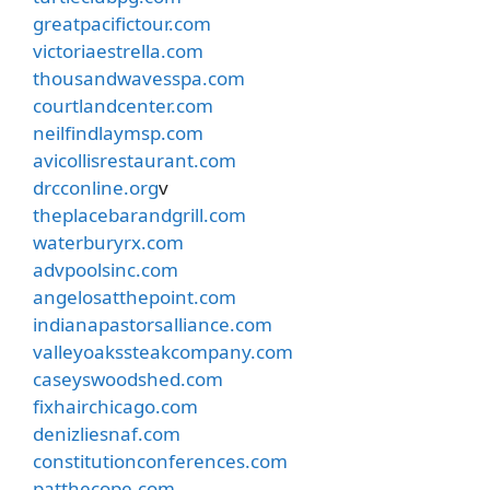
greatpacifictour.com
victoriaestrella.com
thousandwavesspa.com
courtlandcenter.com
neilfindlaymsp.com
avicollisrestaurant.com
drcconline.org
v
theplacebarandgrill.com
waterburyrx.com
advpoolsinc.com
angelosatthepoint.com
indianapastorsalliance.com
valleyoakssteakcompany.com
caseyswoodshed.com
fixhairchicago.com
denizliesnaf.com
constitutionconferences.com
patthecope.com