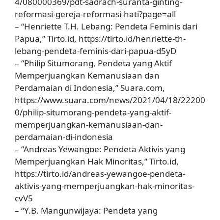
4/080000369/pdt-sadrach-suranta-ginting-
reformasi-gereja-reformasi-hati?page=all
– “Henriette T.H. Lebang: Pendeta Feminis dari
Papua,” Tirto.id, https://tirto.id/henriette-th-
lebang-pendeta-feminis-dari-papua-d5yD
– “Philip Situmorang, Pendeta yang Aktif
Memperjuangkan Kemanusiaan dan
Perdamaian di Indonesia,” Suara.com,
https://www.suara.com/news/2021/04/18/22200
0/philip-situmorang-pendeta-yang-aktif-
memperjuangkan-kemanusiaan-dan-
perdamaian-di-indonesia
– “Andreas Yewangoe: Pendeta Aktivis yang
Memperjuangkan Hak Minoritas,” Tirto.id,
https://tirto.id/andreas-yewangoe-pendeta-
aktivis-yang-memperjuangkan-hak-minoritas-
cvV5
– “Y.B. Mangunwijaya: Pendeta yang