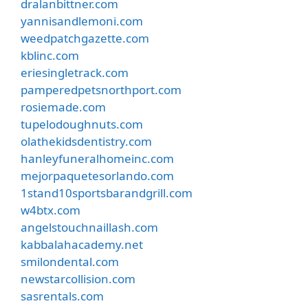
dralanbittner.com
yannisandlemoni.com
weedpatchgazette.com
kblinc.com
eriesingletrack.com
pamperedpetsnorthport.com
rosiemade.com
tupelodoughnuts.com
olathekidsdentistry.com
hanleyfuneralhomeinc.com
mejorpaquetesorlando.com
1stand10sportsbarandgrill.com
w4btx.com
angelstouchnaillash.com
kabbalahacademy.net
smilondental.com
newstarcollision.com
sasrentals.com