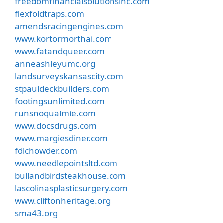
freedomfinancialsolutionsinc.com
flexfoldtraps.com
amendsracingengines.com
www.kortormorthai.com
www.fatandqueer.com
anneashleyumc.org
landsurveyskansascity.com
stpauldeckbuilders.com
footingsunlimited.com
runsnoqualmie.com
www.docsdrugs.com
www.margiesdiner.com
fdlchowder.com
www.needlepointsltd.com
bullandbirdsteakhouse.com
lascolinasplasticsurgery.com
www.cliftonheritage.org
sma43.org