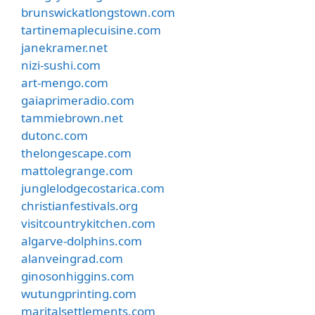
brunswickatlongstown.com
tartinemaplecuisine.com
janekramer.net
nizi-sushi.com
art-mengo.com
gaiaprimeradio.com
tammiebrown.net
dutonc.com
thelongescape.com
mattolegrange.com
junglelodgecostarica.com
christianfestivals.org
visitcountrykitchen.com
algarve-dolphins.com
alanveingrad.com
ginosonhiggins.com
wutungprinting.com
maritalsettlements.com