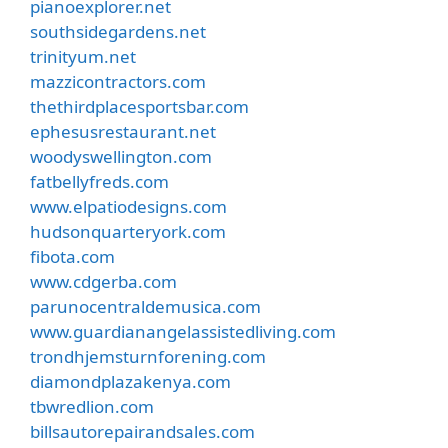
pianoexplorer.net
southsidegardens.net
trinityum.net
mazzicontractors.com
thethirdplacesportsbar.com
ephesusrestaurant.net
woodyswellington.com
fatbellyfreds.com
www.elpatiodesigns.com
hudsonquarteryork.com
fibota.com
www.cdgerba.com
parunocentraldemusica.com
www.guardianangelassistedliving.com
trondhjemsturnforening.com
diamondplazakenya.com
tbwredlion.com
billsautorepairandsales.com