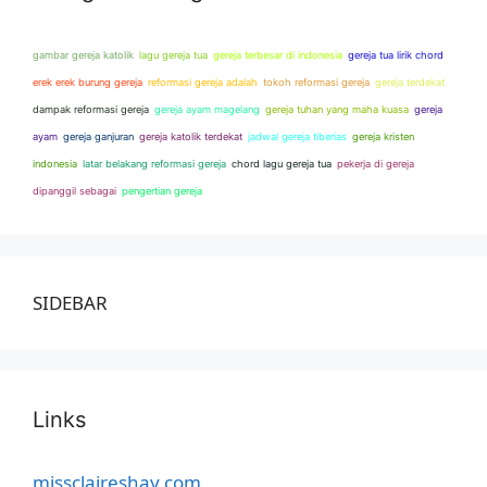
gambar gereja katolik
lagu gereja tua
gereja terbesar di indonesia
gereja tua lirik chord
erek erek burung gereja
reformasi gereja adalah
tokoh reformasi gereja
gereja terdekat
dampak reformasi gereja
gereja ayam magelang
gereja tuhan yang maha kuasa
gereja
ayam
gereja ganjuran
gereja katolik terdekat
jadwal gereja tiberias
gereja kristen
indonesia
latar belakang reformasi gereja
chord lagu gereja tua
pekerja di gereja
dipanggil sebagai
pengertian gereja
SIDEBAR
Links
missclaireshay.com