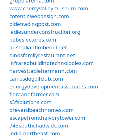
grupolareina.com
www.cherryvalleymuseum.com
cotentinwebdesign.com
oldetradingpost.com
ladiesunderconstruction.org
bebeslectores.com
australiantimberoil.net
dinosfamilyrestaurant.net
infraredbuildingtechnologies.com
harvesttablehermann.com
carrosdegolfclub.com
energydevelopmentassociates.com
floraandfarmer.com
s3fsolutions.com
brevardbeachhomes.com
escapefromtheivorytower.com
743southchadwick.com
india-northeast.com