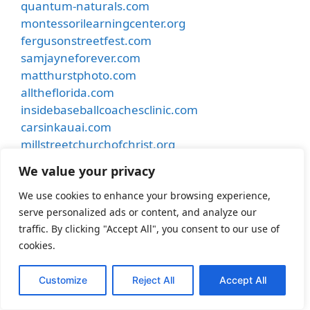
quantum-naturals.com
montessorilearningcenter.org
fergusonstreetfest.com
samjayneforever.com
matthurstphoto.com
alltheflorida.com
insidebaseballcoachesclinic.com
carsinkauai.com
millstreetchurchofchrist.org
parasailingvacadestinflorida.com
We value your privacy
pride-realty.net
alphadynamicshealth.com
We use cookies to enhance your browsing experience,
serve personalized ads or content, and analyze our
flutterbylash.com
traffic. By clicking "Accept All", you consent to our use of
hanlintearoom.com
cookies.
funnyduckfarms.com
jenwaite.com
Customize
Reject All
Accept All
elevatemanagementgroup.com
leroyzimmerman.com