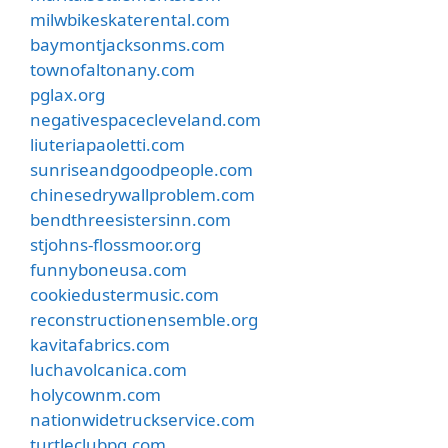
milwbikeskaterental.com
baymontjacksonms.com
townofaltonany.com
pglax.org
negativespacecleveland.com
liuteriapaoletti.com
sunriseandgoodpeople.com
chinesedrywallproblem.com
bendthreesistersinn.com
stjohns-flossmoor.org
funnyboneusa.com
cookiedustermusic.com
reconstructionensemble.org
kavitafabrics.com
luchavolcanica.com
holycownm.com
nationwidetruckservice.com
turtleclubpg.com