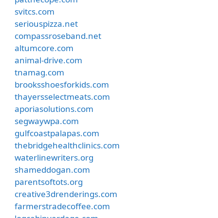
svitcs.com
seriouspizza.net
compassroseband.net
altumcore.com
animal-drive.com
tnamag.com
brooksshoesforkids.com
thayersselectmeats.com
aporiasolutions.com
segwaywpa.com
gulfcoastpalapas.com
thebridgehealthclinics.com
waterlinewriters.org
shameddogan.com
parentsoftots.org
creative3drenderings.com
farmerstradecoffee.com