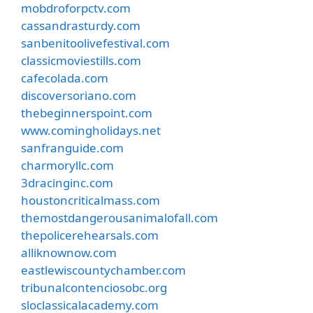
mobdroforpctv.com
cassandrasturdy.com
sanbenitoolivefestival.com
classicmoviestills.com
cafecolada.com
discoversoriano.com
thebeginnerspoint.com
www.comingholidays.net
sanfranguide.com
charmoryllc.com
3dracinginc.com
houstoncriticalmass.com
themostdangerousanimalofall.com
thepolicerehearsals.com
alliknownow.com
eastlewiscountychamber.com
tribunalcontenciosobc.org
sloclassicalacademy.com