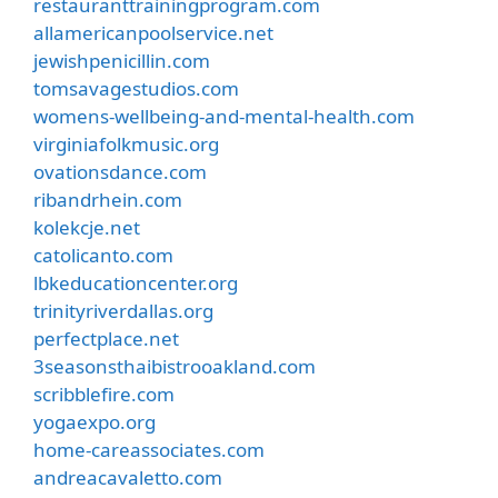
restauranttrainingprogram.com
allamericanpoolservice.net
jewishpenicillin.com
tomsavagestudios.com
womens-wellbeing-and-mental-health.com
virginiafolkmusic.org
ovationsdance.com
ribandrhein.com
kolekcje.net
catolicanto.com
lbkeducationcenter.org
trinityriverdallas.org
perfectplace.net
3seasonsthaibistrooakland.com
scribblefire.com
yogaexpo.org
home-careassociates.com
andreacavaletto.com