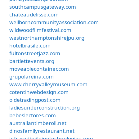
southcampusgateway.com
chateaudelisse.com
wellborncommunityassociation.com
wildwoodfilmfestival.com
westnorthamptonshirejpu.org
hotelbrasile.com
fultonstreetjazz.com
bartlettevents.org
moveablecontainer.com
grupolareina.com
www.cherryvalleymuseum.com
cotentinwebdesign.com
oldetradingpost.com
ladiesunderconstruction.org
bebeslectores.com
australiantimberoil.net
dinosfamilyrestaurant.net
infraredbuildingtechnologies.com