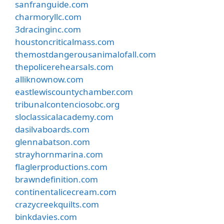
sanfranguide.com
charmoryllc.com
3dracinginc.com
houstoncriticalmass.com
themostdangerousanimalofall.com
thepolicerehearsals.com
alliknownow.com
eastlewiscountychamber.com
tribunalcontenciosobc.org
sloclassicalacademy.com
dasilvaboards.com
glennabatson.com
strayhornmarina.com
flaglerproductions.com
brawndefinition.com
continentalicecream.com
crazycreekquilts.com
binkdavies.com