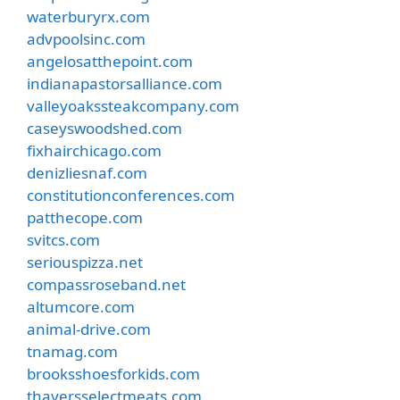
waterburyrx.com
advpoolsinc.com
angelosatthepoint.com
indianapastorsalliance.com
valleyoakssteakcompany.com
caseyswoodshed.com
fixhairchicago.com
denizliesnaf.com
constitutionconferences.com
patthecope.com
svitcs.com
seriouspizza.net
compassroseband.net
altumcore.com
animal-drive.com
tnamag.com
brooksshoesforkids.com
thayersselectmeats.com