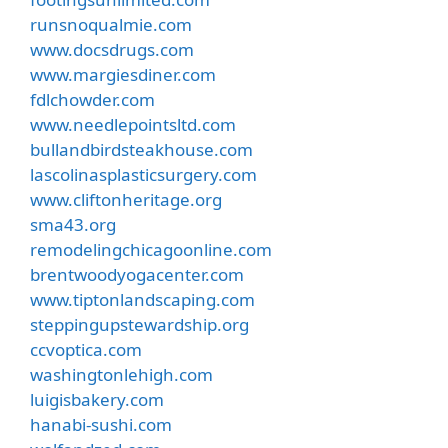
runsnoqualmie.com
www.docsdrugs.com
www.margiesdiner.com
fdlchowder.com
www.needlepointsltd.com
bullandbirdsteakhouse.com
lascolinasplasticsurgery.com
www.cliftonheritage.org
sma43.org
remodelingchicagoonline.com
brentwoodyogacenter.com
www.tiptonlandscaping.com
steppingupstewardship.org
ccvoptica.com
washingtonlehigh.com
luigisbakery.com
hanabi-sushi.com