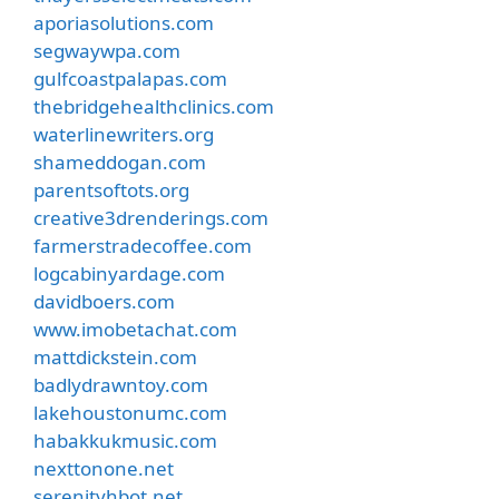
aporiasolutions.com
segwaywpa.com
gulfcoastpalapas.com
thebridgehealthclinics.com
waterlinewriters.org
shameddogan.com
parentsoftots.org
creative3drenderings.com
farmerstradecoffee.com
logcabinyardage.com
davidboers.com
www.imobetachat.com
mattdickstein.com
badlydrawntoy.com
lakehoustonumc.com
habakkukmusic.com
nexttonone.net
serenityhbot.net