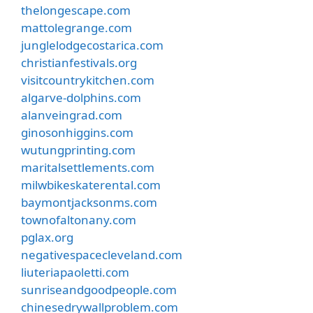
thelongescape.com
mattolegrange.com
junglelodgecostarica.com
christianfestivals.org
visitcountrykitchen.com
algarve-dolphins.com
alanveingrad.com
ginosonhiggins.com
wutungprinting.com
maritalsettlements.com
milwbikeskaterental.com
baymontjacksonms.com
townofaltonany.com
pglax.org
negativespacecleveland.com
liuteriapaoletti.com
sunriseandgoodpeople.com
chinesedrywallproblem.com