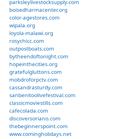
parksleylivestocksupply.com
boisedharmacenter.org
color-agestores.com
wipala.org
loyola-malawi.org
rosychicc.com
outpostboats.com
bytheendoftonight.com
hopeinthecities.org
gratefulgluttons.com
mobdroforpctv.com
cassandrasturdy.com
sanbenitoolivefestival.com
classicmoviestills.com
cafecolada.com
discoversoriano.com
thebeginnerspoint.com
www.comingholidays.net