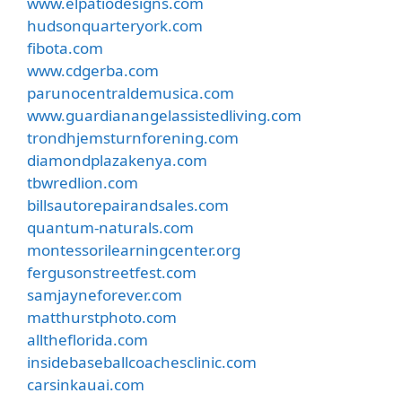
www.elpatiodesigns.com
hudsonquarteryork.com
fibota.com
www.cdgerba.com
parunocentraldemusica.com
www.guardianangelassistedliving.com
trondhjemsturnforening.com
diamondplazakenya.com
tbwredlion.com
billsautorepairandsales.com
quantum-naturals.com
montessorilearningcenter.org
fergusonstreetfest.com
samjayneforever.com
matthurstphoto.com
alltheflorida.com
insidebaseballcoachesclinic.com
carsinkauai.com