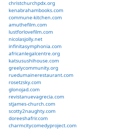
christchurchpdx.org
kenabrahambooks.com
commune-kitchen.com
amuthefilm.com
lustforlovefilm.com
nicolasjolly.net
infinitasymphonia.com
africanlegalcentre.org
katsusushihouse.com
greelycommunity.org
ruedumainerestaurant.com
rosetzsky.com
glonojad.com
revistanuevagrecia.com
stjames-church.com
scotty2naughty.com
doreeshafrir.com
charmcitycomedyproject.com