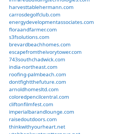
harvesttablehermann.com
carrosdegolfclub.com
energydevelopmentassociates.com
floraandfarmer.com
s3fsolutions.com
brevardbeachhomes.com
escapefromtheivorytower.com
743southchadwick.com
india-northeast.com
roofing-palmbeach.com
dontfightthefuture.com
arnoldhomesltd.com
coloredpencilcentral.com
cliftonfilmfest.com
imperialbarandlounge.com
raisedoutdoors.com
thinkwithyourheart.net