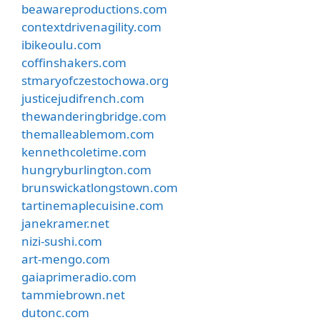
beawareproductions.com
contextdrivenagility.com
ibikeoulu.com
coffinshakers.com
stmaryofczestochowa.org
justicejudifrench.com
thewanderingbridge.com
themalleablemom.com
kennethcoletime.com
hungryburlington.com
brunswickatlongstown.com
tartinemaplecuisine.com
janekramer.net
nizi-sushi.com
art-mengo.com
gaiaprimeradio.com
tammiebrown.net
dutonc.com