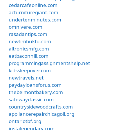
cedarcafeonline.com
acfurnituregiant.com
undertenminutes.com
omnivere.com
rasadantips.com
newtimbuktu.com
altronicsmfg.com
eatbaconhill.com
programmingassignmentshelp.net
kidssleepover.com
newtravels.net
paydayloansforus.com
thebelmontbakery.com
safewayclassic.com
countrysidewoodcrafts.com
appliancerepairchicagoil.org
ontariotbf.org
instalegendary.com