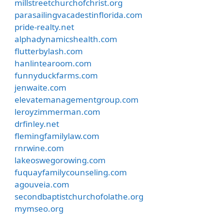
millstreetchurchofchrist.org
parasailingvacadestinflorida.com
pride-realty.net
alphadynamicshealth.com
flutterbylash.com
hanlintearoom.com
funnyduckfarms.com
jenwaite.com
elevatemanagementgroup.com
leroyzimmerman.com
drfinley.net
flemingfamilylaw.com
rnrwine.com
lakeoswegorowing.com
fuquayfamilycounseling.com
agouveia.com
secondbaptistchurchofolathe.org
mymseo.org