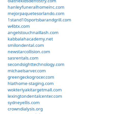
olathekidsdentistry.com
hanleyfuneralhomeinc.com
mejorpaquetesorlando.com
1stand10sportsbarandgrill.com
w4btx.com
angelstouchnaillash.com
kabbalahacademy.net
smilondental.com
newstarcollision.com
sasrentals.com
secondsighttechnology.com
michaelsarver.com
greengeckogrocer.com
hlathome-staging.com
wokteriyakitargetmall.com
lexingtondentalcenter.com
sydneyellis.com
crowndialysis.org