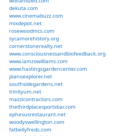
wolfandzed.com
dekuta.com
www.cinemabuzz.com
mixdepot.net
rosewoodmcs.com
sycamorehistory.org
cornerstonerealty.net
www.consciousnessandbiofeedback.org
www.iamzowilliams.com
www.hastingsgardencenter.com
pianoexplorer.net
southsidegardens.net
trinityum.net
mazzicontractors.com
thethirdplacesportsbar.com
ephesusrestaurant.net
woodyswellington.com
fatbellyfreds.com