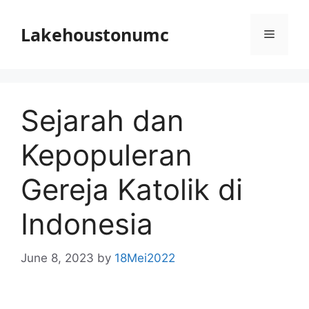
Skip
to
Lakehoustonumc
Menu
content
Sejarah dan
Kepopuleran
Gereja Katolik di
Indonesia
June 8, 2023
by
18Mei2022