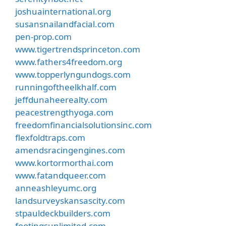
joshuainternational.org
susansnailandfacial.com
pen-prop.com
www.tigertrendsprinceton.com
www.fathers4freedom.org
www.topperlyngundogs.com
runningoftheelkhalf.com
jeffdunaheerealty.com
peacestrengthyoga.com
freedomfinancialsolutionsinc.com
flexfoldtraps.com
amendsracingengines.com
www.kortormorthai.com
www.fatandqueer.com
anneashleyumc.org
landsurveyskansascity.com
stpauldeckbuilders.com
footingsunlimited.com