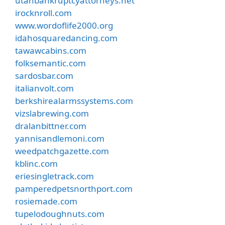
utahbankruptcyattorneys.net
irocknroll.com
www.wordoflife2000.org
idahosquaredancing.com
tawawcabins.com
folksemantic.com
sardosbar.com
italianvolt.com
berkshirealarmssystems.com
vizslabrewing.com
dralanbittner.com
yannisandlemoni.com
weedpatchgazette.com
kblinc.com
eriesingletrack.com
pamperedpetsnorthport.com
rosiemade.com
tupelodoughnuts.com