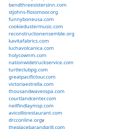
bendthreesistersinn.com
stjohns-flossmoor.org
funnyboneusa.com
cookiedustermusic.com
reconstructionensemble.org
kavitafabrics.com
luchavolcanica.com
holycownm.com
nationwidetruckservice.com
turtleclubpg.com
greatpacifictour.com
victoriaestrella.com
thousandwavesspa.com
courtlandcenter.com
neilfindlaymsp.com
avicollisrestaurant.com
drcconline.org
v
theplacebarandgrill.com