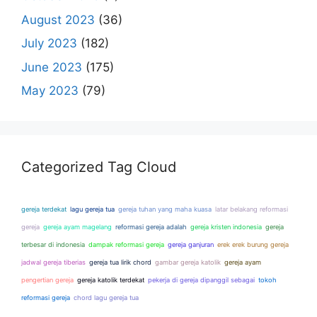
August 2023
(36)
July 2023
(182)
June 2023
(175)
May 2023
(79)
Categorized Tag Cloud
gereja terdekat
lagu gereja tua
gereja tuhan yang maha kuasa
latar belakang reformasi
gereja
gereja ayam magelang
reformasi gereja adalah
gereja kristen indonesia
gereja
terbesar di indonesia
dampak reformasi gereja
gereja ganjuran
erek erek burung gereja
jadwal gereja tiberias
gereja tua lirik chord
gambar gereja katolik
gereja ayam
pengertian gereja
gereja katolik terdekat
pekerja di gereja dipanggil sebagai
tokoh
reformasi gereja
chord lagu gereja tua