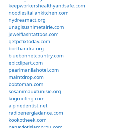
keepworkershealthyandsafe.com
noodlesitaliankitchen.com
nydreamact.org
unagisushimetairie.com
jewelflashtattoos.com
getpcfixtoday.com
bbrtbandra.org
bluebonnetcountry.com
epicclipart.com
pearlmanilahotel.com
maintdrop.com
bobtoman.com
sosanimauxtunisie.org
kogroofing.com
alpinedentist.net
radioenergiadance.com
kookotheek.com
panayiotislamprou.com