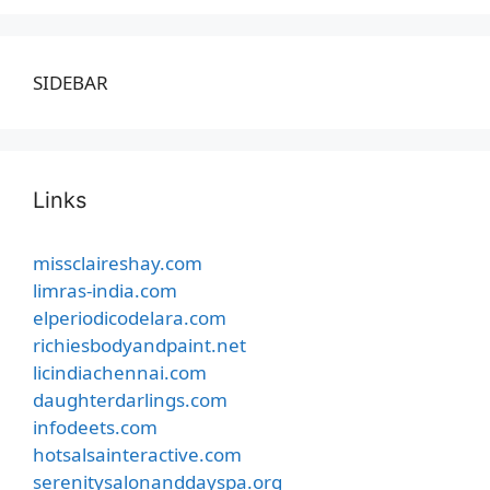
SIDEBAR
Links
missclaireshay.com
limras-india.com
elperiodicodelara.com
richiesbodyandpaint.net
licindiachennai.com
daughterdarlings.com
infodeets.com
hotsalsainteractive.com
serenitysalonanddayspa.org