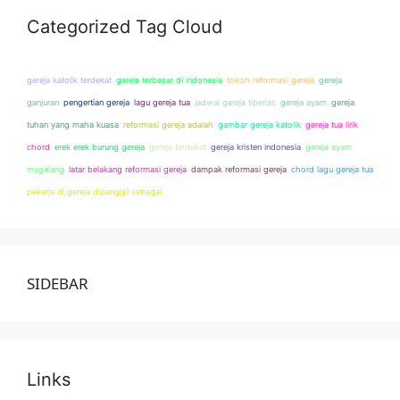
Categorized Tag Cloud
gereja katolik terdekat
gereja terbesar di indonesia
tokoh reformasi gereja
gereja
ganjuran
pengertian gereja
lagu gereja tua
jadwal gereja tiberias
gereja ayam
gereja
tuhan yang maha kuasa
reformasi gereja adalah
gambar gereja katolik
gereja tua lirik
chord
erek erek burung gereja
gereja terdekat
gereja kristen indonesia
gereja ayam
magelang
latar belakang reformasi gereja
dampak reformasi gereja
chord lagu gereja tua
pekerja di gereja dipanggil sebagai
SIDEBAR
Links