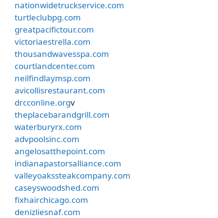
nationwidetruckservice.com
turtleclubpg.com
greatpacifictour.com
victoriaestrella.com
thousandwavesspa.com
courtlandcenter.com
neilfindlaymsp.com
avicollisrestaurant.com
drcconline.org
v
theplacebarandgrill.com
waterburyrx.com
advpoolsinc.com
angelosatthepoint.com
indianapastorsalliance.com
valleyoakssteakcompany.com
caseyswoodshed.com
fixhairchicago.com
denizliesnaf.com