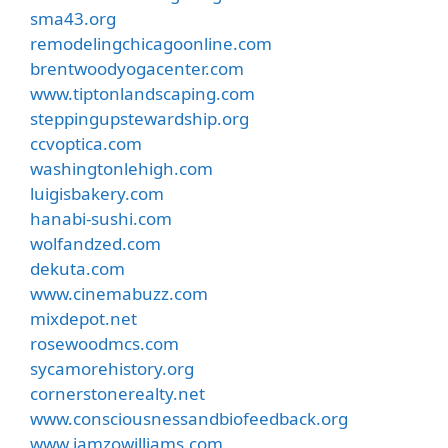
sma43.org
remodelingchicagoonline.com
brentwoodyogacenter.com
www.tiptonlandscaping.com
steppingupstewardship.org
ccvoptica.com
washingtonlehigh.com
luigisbakery.com
hanabi-sushi.com
wolfandzed.com
dekuta.com
www.cinemabuzz.com
mixdepot.net
rosewoodmcs.com
sycamorehistory.org
cornerstonerealty.net
www.consciousnessandbiofeedback.org
www.iamzowilliams.com