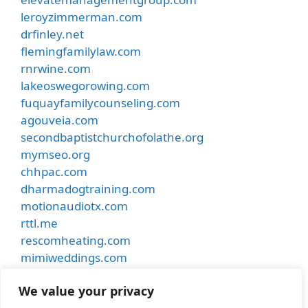
leroyzimmerman.com
drfinley.net
flemingfamilylaw.com
rnrwine.com
lakeoswegorowing.com
fuquayfamilycounseling.com
agouveia.com
secondbaptistchurchofolathe.org
mymseo.org
chhpac.com
dharmadogtraining.com
motionaudiotx.com
rttl.me
rescomheating.com
mimiweddings.com
besthostinnkansascity.com
We value your privacy
smithdentalcare.net