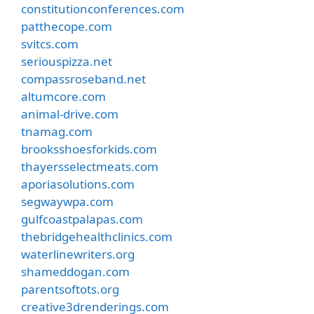
constitutionconferences.com
patthecope.com
svitcs.com
seriouspizza.net
compassroseband.net
altumcore.com
animal-drive.com
tnamag.com
brooksshoesforkids.com
thayersselectmeats.com
aporiasolutions.com
segwaywpa.com
gulfcoastpalapas.com
thebridgehealthclinics.com
waterlinewriters.org
shameddogan.com
parentsoftots.org
creative3drenderings.com