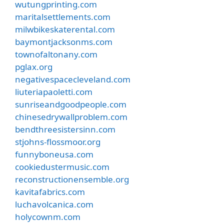
wutungprinting.com
maritalsettlements.com
milwbikeskaterental.com
baymontjacksonms.com
townofaltonany.com
pglax.org
negativespacecleveland.com
liuteriapaoletti.com
sunriseandgoodpeople.com
chinesedrywallproblem.com
bendthreesistersinn.com
stjohns-flossmoor.org
funnyboneusa.com
cookiedustermusic.com
reconstructionensemble.org
kavitafabrics.com
luchavolcanica.com
holycownm.com