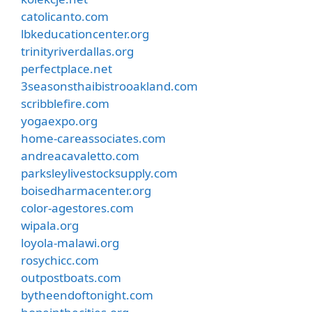
catolicanto.com
lbkeducationcenter.org
trinityriverdallas.org
perfectplace.net
3seasonsthaibistrooakland.com
scribblefire.com
yogaexpo.org
home-careassociates.com
andreacavaletto.com
parksleylivestocksupply.com
boisedharmacenter.org
color-agestores.com
wipala.org
loyola-malawi.org
rosychicc.com
outpostboats.com
bytheendoftonight.com