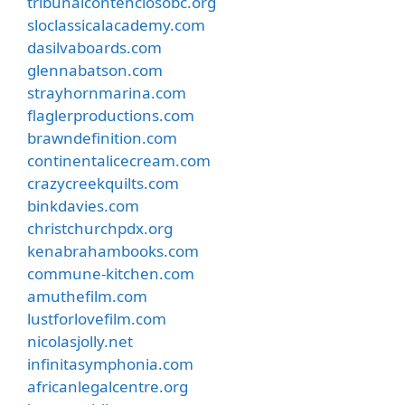
tribunalcontenciosobc.org
sloclassicalacademy.com
dasilvaboards.com
glennabatson.com
strayhornmarina.com
flaglerproductions.com
brawndefinition.com
continentalicecream.com
crazycreekquilts.com
binkdavies.com
christchurchpdx.org
kenabrahambooks.com
commune-kitchen.com
amuthefilm.com
lustforlovefilm.com
nicolasjolly.net
infinitasymphonia.com
africanlegalcentre.org