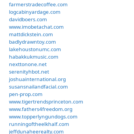
farmerstradecoffee.com
logcabinyardage.com
davidboers.com
www.imobetachat.com
mattdickstein.com
badlydrawntoy.com
lakehoustonumc.com
habakkukmusic.com
nexttonone.net
serenityhbot.net
joshuainternational.org
susansnailandfacial.com
pen-prop.com
www.tigertrendsprinceton.com
www.fathers4freedom.org
www.topperlyngundogs.com
runningoftheelkhalf.com
jeffdunaheerealty.com