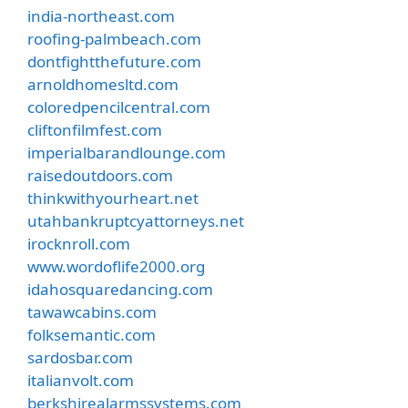
india-northeast.com
roofing-palmbeach.com
dontfightthefuture.com
arnoldhomesltd.com
coloredpencilcentral.com
cliftonfilmfest.com
imperialbarandlounge.com
raisedoutdoors.com
thinkwithyourheart.net
utahbankruptcyattorneys.net
irocknroll.com
www.wordoflife2000.org
idahosquaredancing.com
tawawcabins.com
folksemantic.com
sardosbar.com
italianvolt.com
berkshirealarmssystems.com