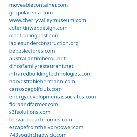
moveablecontainer.com
grupolareina.com
www.cherryvalleymuseum.com
cotentinwebdesign.com
oldetradingpost.com
ladiesunderconstruction.org
bebeslectores.com
australiantimberoil.net
dinosfamilyrestaurant.net
infraredbuildingtechnologies.com
harvesttablehermann.com
carrosdegolfclub.com
energydevelopmentassociates.com
floraandfarmer.com
s3fsolutions.com
brevardbeachhomes.com
escapefromtheivorytower.com
743southchadwick.com