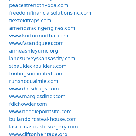
peacestrengthyoga.com
freedomfinancialsolutionsinc.com
flexfoldtraps.com
amendsracingengines.com
www.kortormorthai.com
www.fatandqueer.com
anneashleyumc.org
landsurveyskansascity.com
stpauldeckbuilders.com
footingsunlimited.com
runsnoqualmie.com
www.docsdrugs.com
www.margiesdiner.com
fdlchowder.com
www.needlepointsltd.com
bullandbirdsteakhouse.com
lascolinasplasticsurgery.com
www.cliftonheritage.org