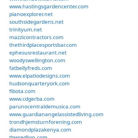
www.hastingsgardencenter.com
pianoexplorer.net
southsidegardens.net
trinityum.net
mazzicontractors.com
thethirdplacesportsbar.com
ephesusrestaurant.net
woodyswellington.com
fatbellyfreds.com
www.elpatiodesigns.com
hudsonquarteryork.com
fibota.com
www.cdgerba.com
parunocentraldemusica.com
www.guardianangelassistedliving.com
trondhjemsturnforening.com
diamondplazakenya.com
tbwredlion.com