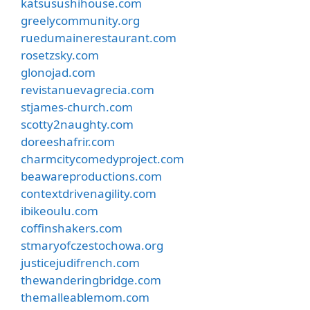
katsusushihouse.com
greelycommunity.org
ruedumainerestaurant.com
rosetzsky.com
glonojad.com
revistanuevagrecia.com
stjames-church.com
scotty2naughty.com
doreeshafrir.com
charmcitycomedyproject.com
beawareproductions.com
contextdrivenagility.com
ibikeoulu.com
coffinshakers.com
stmaryofczestochowa.org
justicejudifrench.com
thewanderingbridge.com
themalleablemom.com