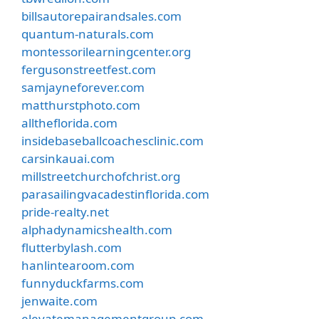
billsautorepairandsales.com
quantum-naturals.com
montessorilearningcenter.org
fergusonstreetfest.com
samjayneforever.com
matthurstphoto.com
alltheflorida.com
insidebaseballcoachesclinic.com
carsinkauai.com
millstreetchurchofchrist.org
parasailingvacadestinflorida.com
pride-realty.net
alphadynamicshealth.com
flutterbylash.com
hanlintearoom.com
funnyduckfarms.com
jenwaite.com
elevatemanagementgroup.com