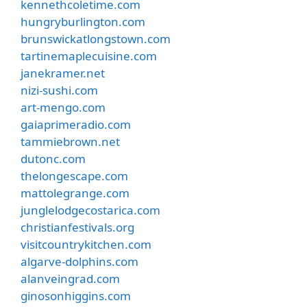
kennethcoletime.com
hungryburlington.com
brunswickatlongstown.com
tartinemaplecuisine.com
janekramer.net
nizi-sushi.com
art-mengo.com
gaiaprimeradio.com
tammiebrown.net
dutonc.com
thelongescape.com
mattolegrange.com
junglelodgecostarica.com
christianfestivals.org
visitcountrykitchen.com
algarve-dolphins.com
alanveingrad.com
ginosonhiggins.com