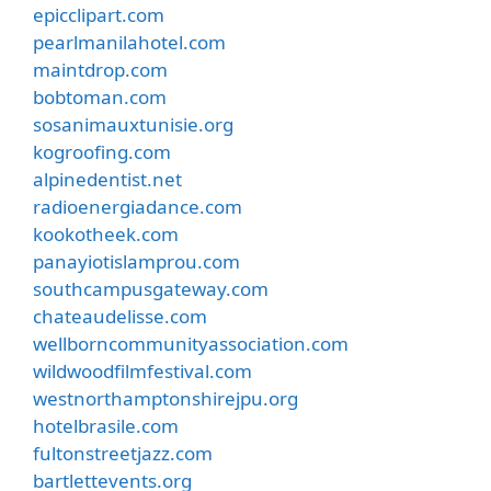
epicclipart.com
pearlmanilahotel.com
maintdrop.com
bobtoman.com
sosanimauxtunisie.org
kogroofing.com
alpinedentist.net
radioenergiadance.com
kookotheek.com
panayiotislamprou.com
southcampusgateway.com
chateaudelisse.com
wellborncommunityassociation.com
wildwoodfilmfestival.com
westnorthamptonshirejpu.org
hotelbrasile.com
fultonstreetjazz.com
bartlettevents.org