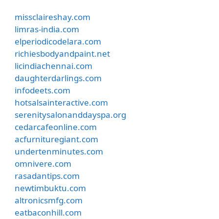
missclaireshay.com
limras-india.com
elperiodicodelara.com
richiesbodyandpaint.net
licindiachennai.com
daughterdarlings.com
infodeets.com
hotsalsainteractive.com
serenitysalonanddayspa.org
cedarcafeonline.com
acfurnituregiant.com
undertenminutes.com
omnivere.com
rasadantips.com
newtimbuktu.com
altronicsmfg.com
eatbaconhill.com