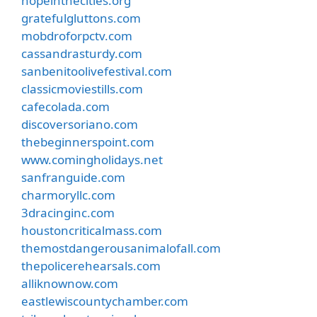
hopeinthecities.org
gratefulgluttons.com
mobdroforpctv.com
cassandrasturdy.com
sanbenitoolivefestival.com
classicmoviestills.com
cafecolada.com
discoversoriano.com
thebeginnerspoint.com
www.comingholidays.net
sanfranguide.com
charmoryllc.com
3dracinginc.com
houstoncriticalmass.com
themostdangerousanimalofall.com
thepolicerehearsals.com
alliknownow.com
eastlewiscountychamber.com