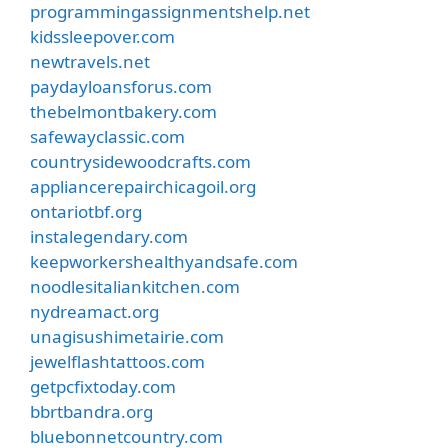
programmingassignmentshelp.net
kidssleepover.com
newtravels.net
paydayloansforus.com
thebelmontbakery.com
safewayclassic.com
countrysidewoodcrafts.com
appliancerepairchicagoil.org
ontariotbf.org
instalegendary.com
keepworkershealthyandsafe.com
noodlesitaliankitchen.com
nydreamact.org
unagisushimetairie.com
jewelflashtattoos.com
getpcfixtoday.com
bbrtbandra.org
bluebonnetcountry.com