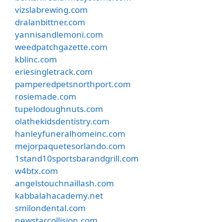
vizslabrewing.com
dralanbittner.com
yannisandlemoni.com
weedpatchgazette.com
kblinc.com
eriesingletrack.com
pamperedpetsnorthport.com
rosiemade.com
tupelodoughnuts.com
olathekidsdentistry.com
hanleyfuneralhomeinc.com
mejorpaquetesorlando.com
1stand10sportsbarandgrill.com
w4btx.com
angelstouchnaillash.com
kabbalahacademy.net
smilondental.com
newstarcollision.com