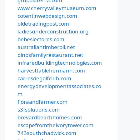
grupolareina.com
www.cherryvalleymuseum.com
cotentinwebdesign.com
oldetradingpost.com
ladiesunderconstruction.org
bebeslectores.com
australiantimberoil.net
dinosfamilyrestaurant.net
infraredbuildingtechnologies.com
harvesttablehermann.com
carrosdegolfclub.com
energydevelopmentassociates.co
m
floraandfarmer.com
s3fsolutions.com
brevardbeachhomes.com
escapefromtheivorytower.com
743southchadwick.com