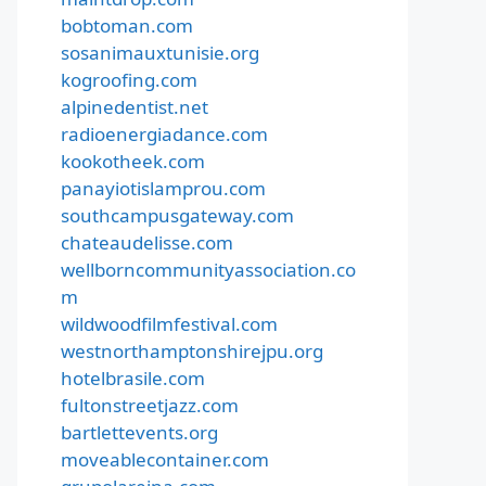
bobtoman.com
sosanimauxtunisie.org
kogroofing.com
alpinedentist.net
radioenergiadance.com
kookotheek.com
panayiotislamprou.com
southcampusgateway.com
chateaudelisse.com
wellborncommunityassociation.co
m
wildwoodfilmfestival.com
westnorthamptonshirejpu.org
hotelbrasile.com
fultonstreetjazz.com
bartlettevents.org
moveablecontainer.com