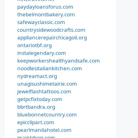
paydayloansforus.com
thebelmontbakery.com
safewayclassic.com
countrysidewoodcrafts.com
appliancerepairchicagoil.org
ontariotbf.org
instalegendary.com
keepworkershealthyandsafe.com
noodlesitaliankitchen.com
nydreamact.org
unagisushimetairie.com
jewelflashtattoos.com
getpcfixtoday.com
bbrtbandra.org
bluebonnetcountry.com
epicclipart.com
pearlmanilahotel.com
maintdrop.com