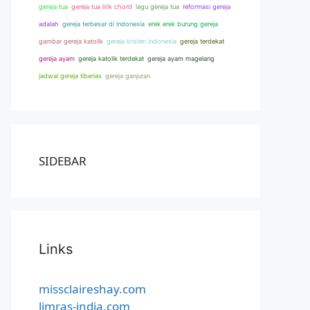
gereja tua
gereja tua lirik chord
lagu gereja tua
reformasi gereja
adalah
gereja terbesar di indonesia
erek erek burung gereja
gambar gereja katolik
gereja kristen indonesia
gereja terdekat
gereja ayam
gereja katolik terdekat
gereja ayam magelang
jadwal gereja tiberias
gereja ganjuran
SIDEBAR
Links
missclaireshay.com
limras-india.com