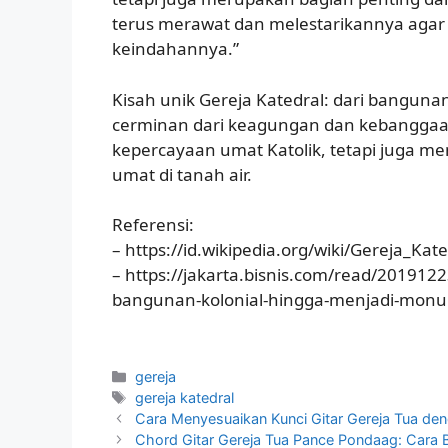
terus merawat dan melestarikannya aga
keindahannya.”
Kisah unik Gereja Katedral: dari bangu
cerminan dari keagungan dan kebanggaan 
kepercayaan umat Katolik, tetapi juga men
umat di tanah air.
Referensi:
– https://id.wikipedia.org/wiki/Gereja_Kat
– https://jakarta.bisnis.com/read/2019122
bangunan-kolonial-hingga-menjadi-mon
Categories
gereja
Tags
gereja katedral
Cara Menyesuaikan Kunci Gitar Gereja Tua de
Chord Gitar Gereja Tua Pance Pondaag: Cara B