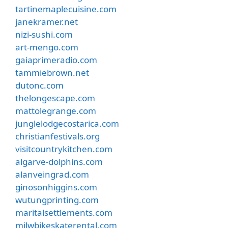
tartinemaplecuisine.com
janekramer.net
nizi-sushi.com
art-mengo.com
gaiaprimeradio.com
tammiebrown.net
dutonc.com
thelongescape.com
mattolegrange.com
junglelodgecostarica.com
christianfestivals.org
visitcountrykitchen.com
algarve-dolphins.com
alanveingrad.com
ginosonhiggins.com
wutungprinting.com
maritalsettlements.com
milwbikeskaterental.com