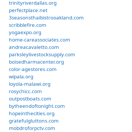
trinityriverdallas.org
perfectplace.net
3seasonsthaibistrooakland.com
scribblefire.com
yogaexpo.org
home-careassociates.com
andreacavaletto.com
parksleylivestocksupply.com
boisedharmacenter.org
color-agestores.com
wipala.org
loyola-malawi.org
rosychicc.com
outpostboats.com
bytheendoftonight.com
hopeinthecities.org
gratefulgluttons.com
mobdroforpctv.com