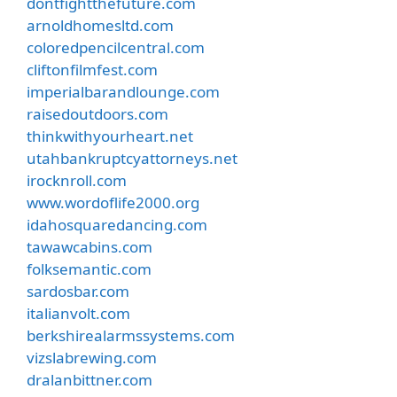
dontfightthefuture.com
arnoldhomesltd.com
coloredpencilcentral.com
cliftonfilmfest.com
imperialbarandlounge.com
raisedoutdoors.com
thinkwithyourheart.net
utahbankruptcyattorneys.net
irocknroll.com
www.wordoflife2000.org
idahosquaredancing.com
tawawcabins.com
folksemantic.com
sardosbar.com
italianvolt.com
berkshirealarmssystems.com
vizslabrewing.com
dralanbittner.com