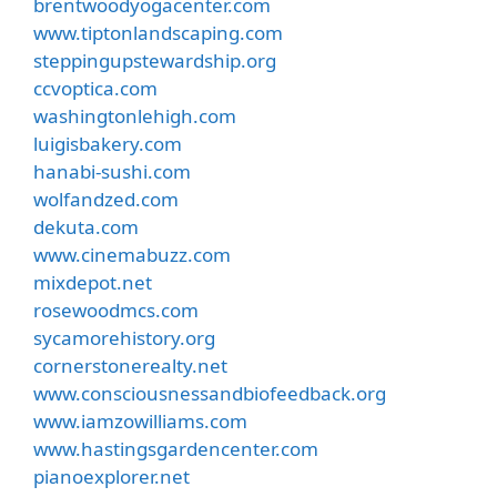
brentwoodyogacenter.com
www.tiptonlandscaping.com
steppingupstewardship.org
ccvoptica.com
washingtonlehigh.com
luigisbakery.com
hanabi-sushi.com
wolfandzed.com
dekuta.com
www.cinemabuzz.com
mixdepot.net
rosewoodmcs.com
sycamorehistory.org
cornerstonerealty.net
www.consciousnessandbiofeedback.org
www.iamzowilliams.com
www.hastingsgardencenter.com
pianoexplorer.net