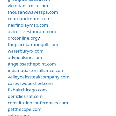
victoriaestrella.com
thousandwavesspa.com
courtlandcenter.com
neilfindlaymsp.com
avicollisrestaurant.com
drcconline.org
v
theplacebarandgrill.com
waterburyrx.com
advpoolsinc.com
angelosatthepoint.com
indianapastorsalliance.com
valleyoakssteakcompany.com
caseyswoodshed.com
fixhairchicago.com
denizliesnaf.com
constitutionconferences.com
patthecope.com
svitcs.com