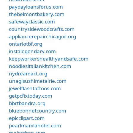
paydayloansforus.com
thebelmontbakery.com
safewayclassic.com
countrysidewoodcrafts.com
appliancerepairchicagoil.org
ontariotbf.org
instalegendary.com
keepworkershealthyandsafe.com
noodlesitaliankitchen.com
nydreamact.org
unagisushimetairie.com
jewelflashtattoos.com
getpcfixtoday.com
bbrtbandra.org
bluebonnetcountry.com
epicclipart.com
pearlmanilahotel.com
maintdrop.com