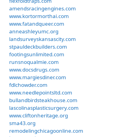
flexfoldtraps.com
amendsracingengines.com
www.kortormorthai.com
www.fatandqueer.com
anneashleyumc.org
landsurveyskansascity.com
stpauldeckbuilders.com
footingsunlimited.com
runsnoqualmie.com
www.docsdrugs.com
www.margiesdiner.com
fdlchowder.com
www.needlepointsltd.com
bullandbirdsteakhouse.com
lascolinasplasticsurgery.com
www.cliftonheritage.org
sma43.org
remodelingchicagoonline.com