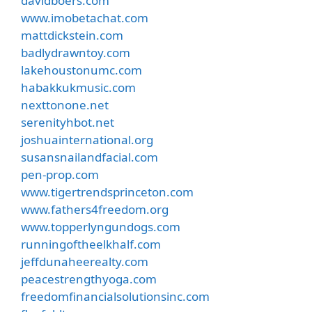
davidboers.com
www.imobetachat.com
mattdickstein.com
badlydrawntoy.com
lakehoustonumc.com
habakkukmusic.com
nexttonone.net
serenityhbot.net
joshuainternational.org
susansnailandfacial.com
pen-prop.com
www.tigertrendsprinceton.com
www.fathers4freedom.org
www.topperlyngundogs.com
runningoftheelkhalf.com
jeffdunaheerealty.com
peacestrengthyoga.com
freedomfinancialsolutionsinc.com