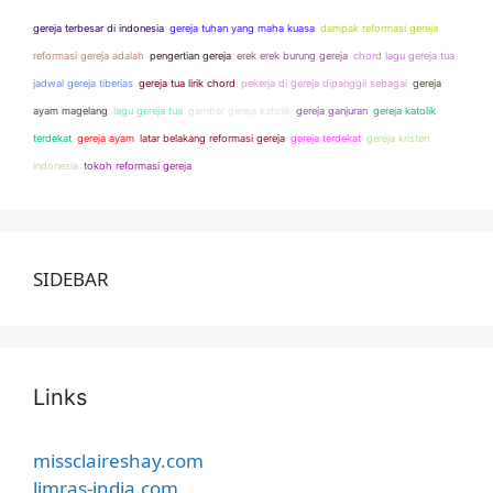
gereja terbesar di indonesia
gereja tuhan yang maha kuasa
dampak reformasi gereja
reformasi gereja adalah
pengertian gereja
erek erek burung gereja
chord lagu gereja tua
jadwal gereja tiberias
gereja tua lirik chord
pekerja di gereja dipanggil sebagai
gereja
ayam magelang
lagu gereja tua
gambar gereja katolik
gereja ganjuran
gereja katolik
terdekat
gereja ayam
latar belakang reformasi gereja
gereja terdekat
gereja kristen
indonesia
tokoh reformasi gereja
SIDEBAR
Links
missclaireshay.com
limras-india.com