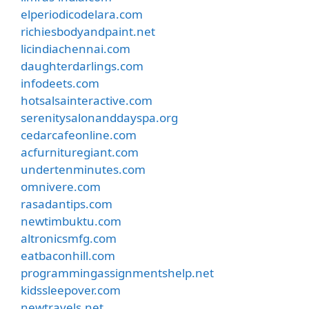
elperiodicodelara.com
richiesbodyandpaint.net
licindiachennai.com
daughterdarlings.com
infodeets.com
hotsalsainteractive.com
serenitysalonanddayspa.org
cedarcafeonline.com
acfurnituregiant.com
undertenminutes.com
omnivere.com
rasadantips.com
newtimbuktu.com
altronicsmfg.com
eatbaconhill.com
programmingassignmentshelp.net
kidssleepover.com
newtravels.net