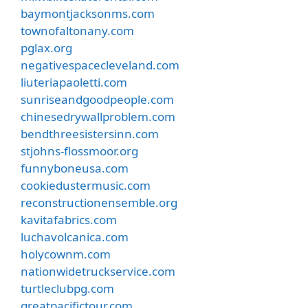
baymontjacksonms.com
townofaltonany.com
pglax.org
negativespacecleveland.com
liuteriapaoletti.com
sunriseandgoodpeople.com
chinesedrywallproblem.com
bendthreesistersinn.com
stjohns-flossmoor.org
funnyboneusa.com
cookiedustermusic.com
reconstructionensemble.org
kavitafabrics.com
luchavolcanica.com
holycownm.com
nationwidetruckservice.com
turtleclubpg.com
greatpacifictour.com