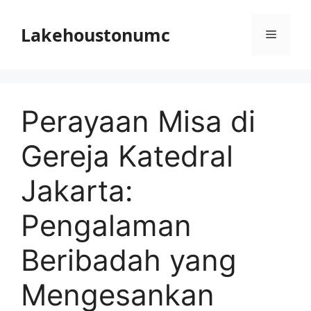
Skip
to
Lakehoustonumc
Menu
content
Perayaan Misa di
Gereja Katedral
Jakarta:
Pengalaman
Beribadah yang
Mengesankan