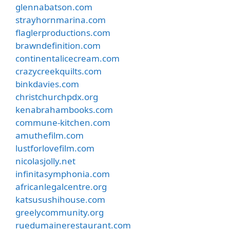
glennabatson.com
strayhornmarina.com
flaglerproductions.com
brawndefinition.com
continentalicecream.com
crazycreekquilts.com
binkdavies.com
christchurchpdx.org
kenabrahambooks.com
commune-kitchen.com
amuthefilm.com
lustforlovefilm.com
nicolasjolly.net
infinitasymphonia.com
africanlegalcentre.org
katsusushihouse.com
greelycommunity.org
ruedumainerestaurant.com