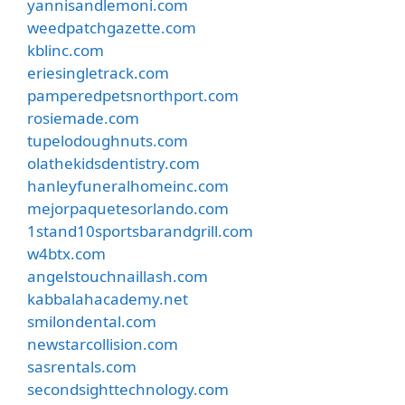
yannisandlemoni.com
weedpatchgazette.com
kblinc.com
eriesingletrack.com
pamperedpetsnorthport.com
rosiemade.com
tupelodoughnuts.com
olathekidsdentistry.com
hanleyfuneralhomeinc.com
mejorpaquetesorlando.com
1stand10sportsbarandgrill.com
w4btx.com
angelstouchnaillash.com
kabbalahacademy.net
smilondental.com
newstarcollision.com
sasrentals.com
secondsighttechnology.com