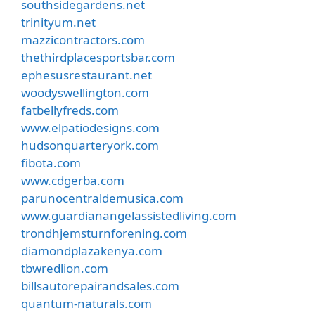
southsidegardens.net
trinityum.net
mazzicontractors.com
thethirdplacesportsbar.com
ephesusrestaurant.net
woodyswellington.com
fatbellyfreds.com
www.elpatiodesigns.com
hudsonquarteryork.com
fibota.com
www.cdgerba.com
parunocentraldemusica.com
www.guardianangelassistedliving.com
trondhjemsturnforening.com
diamondplazakenya.com
tbwredlion.com
billsautorepairandsales.com
quantum-naturals.com