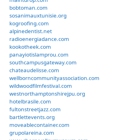
bobtoman.com
sosanimauxtunisie.org
kogroofing.com
alpinedentist.net
radioenergiadance.com
kookotheek.com
panayiotislamprou.com
southcampusgateway.com
chateaudelisse.com
wellborncommunityassociation.com
wildwoodfilmfestival.com
westnorthamptonshirejpu.org
hotelbrasile.com
fultonstreetjazz.com
bartlettevents.org
moveablecontainer.com
grupolareina.com