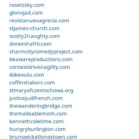
rosetzsky.com
glonojad.com
revistanuevagrecia.com
stjames-church.com
scotty2naughty.com
doreeshafrir.com
charmcitycomedyproject.com
beawareproductions.com
contextdrivenagility.com
ibikeoulu.com
coffinshakers.com
stmaryofczestochowa.org
justicejudifrench.com
thewanderingbridge.com
themalleablemom.com
kennethcoletime.com
hungryburlington.com
brunswickatlongstown.com