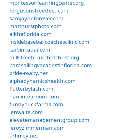
montessorilearningcenter.org
fergusonstreetfest.com
samjayneforever.com
matthurstphoto.com
alltheflorida.com
insidebaseballcoachesclinic.com
carsinkauai.com
millstreetchurchofchrist.org
parasailingvacadestinflorida.com
pride-realty.net
alphadynamicshealth.com
flutterbylash.com
hanlintearoom.com
funnyduckfarms.com
jenwaite.com
elevatemanagementgroup.com
leroyzimmerman.com
drfinley.net