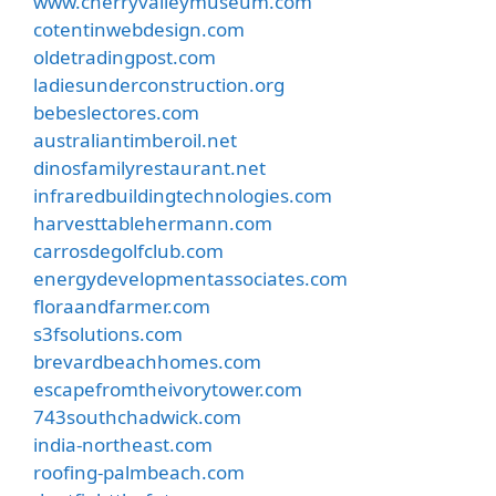
www.cherryvalleymuseum.com
cotentinwebdesign.com
oldetradingpost.com
ladiesunderconstruction.org
bebeslectores.com
australiantimberoil.net
dinosfamilyrestaurant.net
infraredbuildingtechnologies.com
harvesttablehermann.com
carrosdegolfclub.com
energydevelopmentassociates.com
floraandfarmer.com
s3fsolutions.com
brevardbeachhomes.com
escapefromtheivorytower.com
743southchadwick.com
india-northeast.com
roofing-palmbeach.com