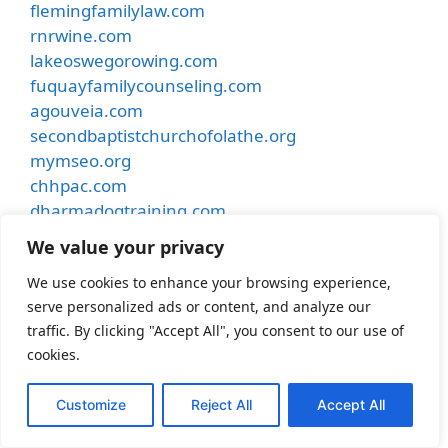
flemingfamilylaw.com
rnrwine.com
lakeoswegorowing.com
fuquayfamilycounseling.com
agouveia.com
secondbaptistchurchofolathe.org
mymseo.org
chhpac.com
dharmadogtraining.com
motionaudiotx.com
We value your privacy
rttl.me
We use cookies to enhance your browsing experience,
rescomheating.com
serve personalized ads or content, and analyze our
mimiweddings.com
traffic. By clicking "Accept All", you consent to our use of
besthostinnkansascity.com
cookies.
smithdentalcare.net
undergroundmusiccafe.com
Customize
Reject All
Accept All
samhubermusic.com
apexfence.net