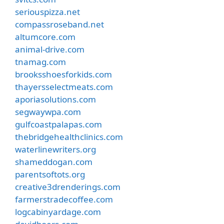
seriouspizza.net
compassroseband.net
altumcore.com
animal-drive.com
tnamag.com
brooksshoesforkids.com
thayersselectmeats.com
aporiasolutions.com
segwaywpa.com
gulfcoastpalapas.com
thebridgehealthclinics.com
waterlinewriters.org
shameddogan.com
parentsoftots.org
creative3drenderings.com
farmerstradecoffee.com
logcabinyardage.com