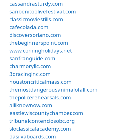
cassandrasturdy.com
sanbenitoolivefestival.com
classicmoviestills.com
cafecolada.com
discoversoriano.com
thebeginnerspoint.com
www.comingholidays.net
sanfranguide.com
charmoryllc.com
3dracinginc.com
houstoncriticalmass.com
themostdangerousanimalofall.com
thepolicerehearsals.com
alliknownow.com
eastlewiscountychamber.com
tribunalcontenciosobc.org
sloclassicalacademy.com
dasilvaboards.com