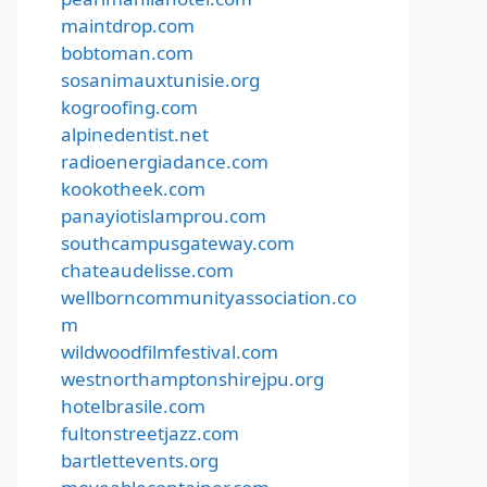
maintdrop.com
bobtoman.com
sosanimauxtunisie.org
kogroofing.com
alpinedentist.net
radioenergiadance.com
kookotheek.com
panayiotislamprou.com
southcampusgateway.com
chateaudelisse.com
wellborncommunityassociation.co
m
wildwoodfilmfestival.com
westnorthamptonshirejpu.org
hotelbrasile.com
fultonstreetjazz.com
bartlettevents.org