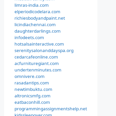
limras-india.com
elperiodicodelara.com
richiesbodyandpaint.net
licindiachennai.com
daughterdarlings.com
infodeets.com
hotsalsainteractive.com
serenitysalonanddayspa.org
cedarcafeonline.com
acfurnituregiant.com
undertenminutes.com
omnivere.com
rasadantips.com
newtimbuktu.com
altronicsmfg.com
eatbaconhill.com
programmingassignmentshelp.net
kidssleepover.com