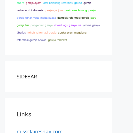
chord
gereja ayam
latar belakang reformasi gereja
gereja
terbesar di indonesia
gereja ganjuran
erek erek burung gereja
gereja tuhan yang maha kuasa
dampak reformasi gereja
lagu
gereja tua
pengertian gereja
chord lagu gereja tua
jadwal gereja
tiberias
tokoh reformasi gereja
gereja ayam magelang
reformasi gereja adalah
gereja terdekat
SIDEBAR
Links
missclaireshay.com