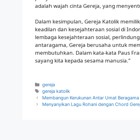
adalah wajah cinta Gereja, yang menye
Dalam kesimpulan, Gereja Katolik memil
keadilan dan kesejahteraan sosial di Indo
lembaga kesejahteraan sosial, perlindun
antaragama, Gereja berusaha untuk mem
membutuhkan. Dalam kata-kata Paus Frans
sayang kita kepada sesama manusia.”
Categories
gereja
Tags
gereja katolik
Membangun Kerukunan Antar Umat Beragama Mela
Menyanyikan Lagu Rohani dengan Chord Gerej