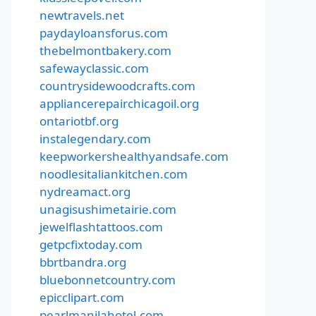
newtravels.net
paydayloansforus.com
thebelmontbakery.com
safewayclassic.com
countrysidewoodcrafts.com
appliancerepairchicagoil.org
ontariotbf.org
instalegendary.com
keepworkershealthyandsafe.com
noodlesitaliankitchen.com
nydreamact.org
unagisushimetairie.com
jewelflashtattoos.com
getpcfixtoday.com
bbrtbandra.org
bluebonnetcountry.com
epicclipart.com
pearlmanilahotel.com