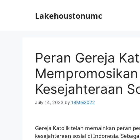
Skip
to
Lakehoustonumc
content
Peran Gereja Kat
Mempromosikan 
Kesejahteraan So
July 14, 2023
by
18Mei2022
Gereja Katolik telah memainkan peran p
kesejahteraan sosial di Indonesia. Sebag