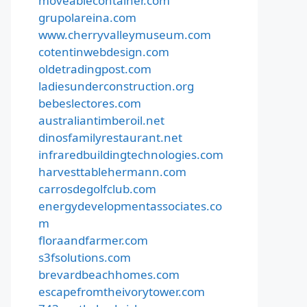
moveablecontainer.com
grupolareina.com
www.cherryvalleymuseum.com
cotentinwebdesign.com
oldetradingpost.com
ladiesunderconstruction.org
bebeslectores.com
australiantimberoil.net
dinosfamilyrestaurant.net
infraredbuildingtechnologies.com
harvesttablehermann.com
carrosdegolfclub.com
energydevelopmentassociates.co
m
floraandfarmer.com
s3fsolutions.com
brevardbeachhomes.com
escapefromtheivorytower.com