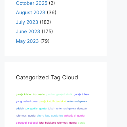
October 2025
(2)
August 2023
(36)
July 2023
(182)
June 2023
(175)
May 2023
(79)
Categorized Tag Cloud
gereja kristen indonesia
gambar gereja katolik
gereja tuhan
yang maha kuasa
gereja katolik terdekat
reformasi gereja
adalah
pengertian gereja
tokoh reformasi gereja
dampak
reformasi gereja
chord lagu gereja tua
pekerja di gereja
dipanggil sebagai
latar belakang reformasi gereja
gereja