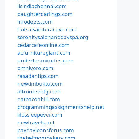
licindiachennai.com
daughterdarlings.com
infodeets.com
hotsalsainteractive.com
serenitysalonanddayspa.org
cedarcafeonline.com
acfurnituregiant.com
undertenminutes.com
omnivere.com
rasadantips.com
newtimbuktu.com
altronicsmfg.com
eatbaconhill.com
programmingassignmentshelp.net
kidssleepover.com
newtravels.net
paydayloansforus.com
thebelmontbakery.com