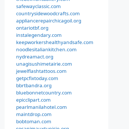
safewayclassic.com
countrysidewoodcrafts.com
appliancerepairchicagoil.org
ontariotbf.org
instalegendary.com
keepworkershealthyandsafe.com
noodlesitaliankitchen.com
nydreamact.org
unagisushimetairie.com
jewelflashtattoos.com
getpcfixtoday.com
bbrtbandra.org
bluebonnetcountry.com
epicclipart.com
pearlmanilahotel.com
maintdrop.com
bobtoman.com
sosanimauxtunisie.org