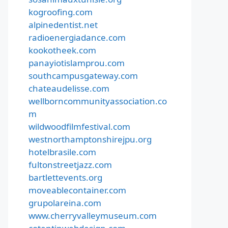
kogroofing.com
alpinedentist.net
radioenergiadance.com
kookotheek.com
panayiotislamprou.com
southcampusgateway.com
chateaudelisse.com
wellborncommunityassociation.co
m
wildwoodfilmfestival.com
westnorthamptonshirejpu.org
hotelbrasile.com
fultonstreetjazz.com
bartlettevents.org
moveablecontainer.com
grupolareina.com
www.cherryvalleymuseum.com