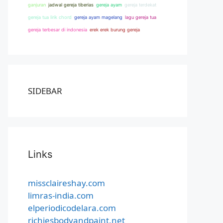
ganjuran
jadwal gereja tiberias
gereja ayam
gereja terdekat
gereja tua lirik chord
gereja ayam magelang
lagu gereja tua
gereja terbesar di indonesia
erek erek burung gereja
SIDEBAR
Links
missclaireshay.com
limras-india.com
elperiodicodelara.com
richiesbodyandpaint.net