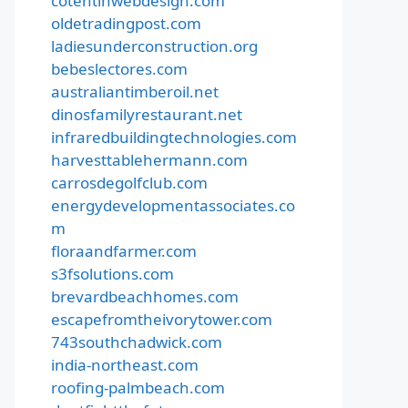
cotentinwebdesign.com
oldetradingpost.com
ladiesunderconstruction.org
bebeslectores.com
australiantimberoil.net
dinosfamilyrestaurant.net
infraredbuildingtechnologies.com
harvesttablehermann.com
carrosdegolfclub.com
energydevelopmentassociates.co
m
floraandfarmer.com
s3fsolutions.com
brevardbeachhomes.com
escapefromtheivorytower.com
743southchadwick.com
india-northeast.com
roofing-palmbeach.com