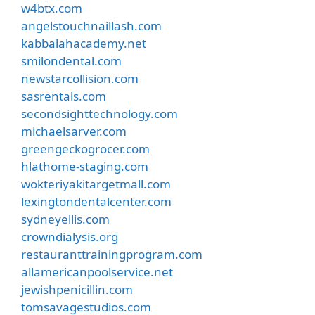
w4btx.com
angelstouchnaillash.com
kabbalahacademy.net
smilondental.com
newstarcollision.com
sasrentals.com
secondsighttechnology.com
michaelsarver.com
greengeckogrocer.com
hlathome-staging.com
wokteriyakitargetmall.com
lexingtondentalcenter.com
sydneyellis.com
crowndialysis.org
restauranttrainingprogram.com
allamericanpoolservice.net
jewishpenicillin.com
tomsavagestudios.com