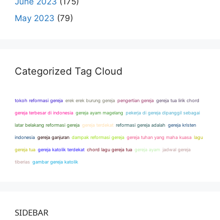
June 2023
(175)
May 2023
(79)
Categorized Tag Cloud
tokoh reformasi gereja
erek erek burung gereja
pengertian gereja
gereja tua lirik chord
gereja terbesar di indonesia
gereja ayam magelang
pekerja di gereja dipanggil sebagai
latar belakang reformasi gereja
gereja terdekat
reformasi gereja adalah
gereja kristen
indonesia
gereja ganjuran
dampak reformasi gereja
gereja tuhan yang maha kuasa
lagu
gereja tua
gereja katolik terdekat
chord lagu gereja tua
gereja ayam
jadwal gereja
tiberias
gambar gereja katolik
SIDEBAR