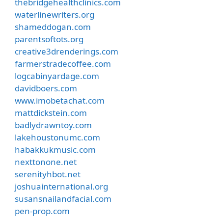
thebridgehealthclinics.com
waterlinewriters.org
shameddogan.com
parentsoftots.org
creative3drenderings.com
farmerstradecoffee.com
logcabinyardage.com
davidboers.com
www.imobetachat.com
mattdickstein.com
badlydrawntoy.com
lakehoustonumc.com
habakkukmusic.com
nexttonone.net
serenityhbot.net
joshuainternational.org
susansnailandfacial.com
pen-prop.com