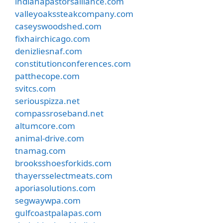
indianapastorsalliance.com
valleyoakssteakcompany.com
caseyswoodshed.com
fixhairchicago.com
denizliesnaf.com
constitutionconferences.com
patthecope.com
svitcs.com
seriouspizza.net
compassroseband.net
altumcore.com
animal-drive.com
tnamag.com
brooksshoesforkids.com
thayersselectmeats.com
aporiasolutions.com
segwaywpa.com
gulfcoastpalapas.com