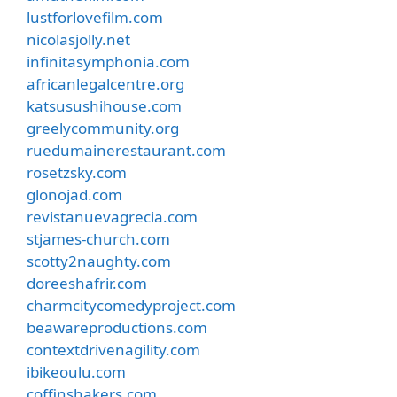
lustforlovefilm.com
nicolasjolly.net
infinitasymphonia.com
africanlegalcentre.org
katsusushihouse.com
greelycommunity.org
ruedumainerestaurant.com
rosetzsky.com
glonojad.com
revistanuevagrecia.com
stjames-church.com
scotty2naughty.com
doreeshafrir.com
charmcitycomedyproject.com
beawareproductions.com
contextdrivenagility.com
ibikeoulu.com
coffinshakers.com