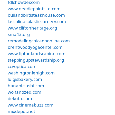
fdlchowder.com
www.needlepointsltd.com
bullandbirdsteakhouse.com
lascolinasplasticsurgery.com
www.cliftonheritage.org
sma43.org
remodelingchicagoonline.com
brentwoodyogacenter.com
www.tiptonlandscaping.com
steppingupstewardship.org
ccvoptica.com
washingtonlehigh.com
luigisbakery.com
hanabi-sushi.com
wolfandzed.com
dekuta.com
www.cinemabuzz.com
mixdepot.net