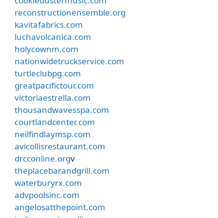
cookiedustermusic.com
reconstructionensemble.org
kavitafabrics.com
luchavolcanica.com
holycownm.com
nationwidetruckservice.com
turtleclubpg.com
greatpacifictour.com
victoriaestrella.com
thousandwavesspa.com
courtlandcenter.com
neilfindlaymsp.com
avicollisrestaurant.com
drcconline.org
v
theplacebarandgrill.com
waterburyrx.com
advpoolsinc.com
angelosatthepoint.com