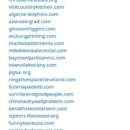
visitcountrykitchen.com
algarve-dolphins.com
alanveingrad.com
ginosonhiggins.com
wutungprinting.com
maritalsettlements.com
milwbikeskaterental.com
baymontjacksonms.com
townofaltonany.com
pglax.org
negativespacecleveland.com
liuteriapaoletti.com
sunriseandgoodpeople.com
chinesedrywallproblem.com
bendthreesistersinn.com
stjohns-flossmoor.org
funnyboneusa.com