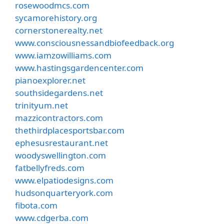
rosewoodmcs.com
sycamorehistory.org
cornerstonerealty.net
www.consciousnessandbiofeedback.org
www.iamzowilliams.com
www.hastingsgardencenter.com
pianoexplorer.net
southsidegardens.net
trinityum.net
mazzicontractors.com
thethirdplacesportsbar.com
ephesusrestaurant.net
woodyswellington.com
fatbellyfreds.com
www.elpatiodesigns.com
hudsonquarteryork.com
fibota.com
www.cdgerba.com