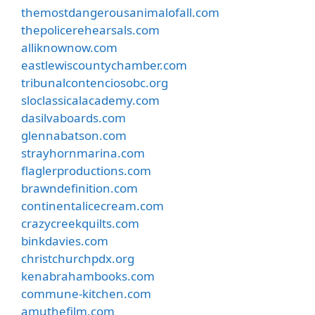
themostdangerousanimalofall.com
thepolicerehearsals.com
alliknownow.com
eastlewiscountychamber.com
tribunalcontenciosobc.org
sloclassicalacademy.com
dasilvaboards.com
glennabatson.com
strayhornmarina.com
flaglerproductions.com
brawndefinition.com
continentalicecream.com
crazycreekquilts.com
binkdavies.com
christchurchpdx.org
kenabrahambooks.com
commune-kitchen.com
amuthefilm.com