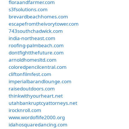
floraandfarmer.com
s3fsolutions.com
brevardbeachhomes.com
escapefromtheivorytower.com
743southchadwick.com
india-northeast.com
roofing-palmbeach.com
dontfightthefuture.com
arnoldhomesltd.com
coloredpencilcentral.com
cliftonfilmfest.com
imperialbarandlounge.com
raisedoutdoors.com
thinkwithyourheart.net
utahbankruptcyattorneys.net
irocknroll.com
www.wordoflife2000.org
idahosquaredancing.com