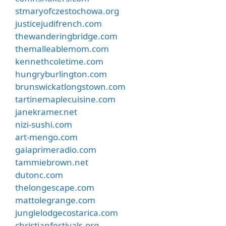
stmaryofczestochowa.org
justicejudifrench.com
thewanderingbridge.com
themalleablemom.com
kennethcoletime.com
hungryburlington.com
brunswickatlongstown.com
tartinemaplecuisine.com
janekramer.net
nizi-sushi.com
art-mengo.com
gaiaprimeradio.com
tammiebrown.net
dutonc.com
thelongescape.com
mattolegrange.com
junglelodgecostarica.com
christianfestivals.org