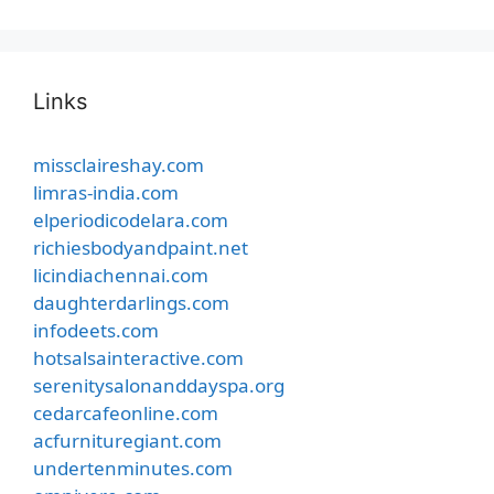
Links
missclaireshay.com
limras-india.com
elperiodicodelara.com
richiesbodyandpaint.net
licindiachennai.com
daughterdarlings.com
infodeets.com
hotsalsainteractive.com
serenitysalonanddayspa.org
cedarcafeonline.com
acfurnituregiant.com
undertenminutes.com