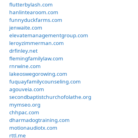
flutterbylash.com
hanlintearoom.com
funnyduckfarms.com
jenwaite.com
elevatemanagementgroup.com
leroyzimmerman.com
drfinley.net
flemingfamilylaw.com
rnrwine.com
lakeoswegorowing.com
fuquayfamilycounseling.com
agouveia.com
secondbaptistchurchofolathe.org
mymseo.org
chhpac.com
dharmadogtraining.com
motionaudiotx.com
rttl.me