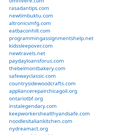
omnivere.com
rasadantips.com
newtimbuktu.com
altronicsmfg.com
eatbaconhill.com
programmingassignmentshelp.net
kidssleepover.com
newtravels.net
paydayloansforus.com
thebelmontbakery.com
safewayclassic.com
countrysidewoodcrafts.com
appliancerepairchicagoil.org
ontariotbf.org
instalegendary.com
keepworkershealthyandsafe.com
noodlesitaliankitchen.com
nydreamact.org