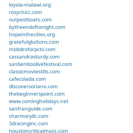
loyola-malawi.org
rosychicc.com
outpostboats.com
bytheendoftonight.com
hopeinthecities.org
gratefulgluttons.com
mobdroforpctv.com
cassandrasturdy.com
sanbenitoolivefestival.com
classicmoviestills.com
cafecolada.com
discoversoriano.com
thebeginnerspoint.com
www.comingholidays.net
sanfranguide.com
charmoryllc.com
3dracinginc.com
houstoncriticalmass.com