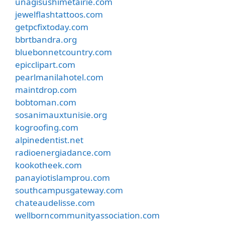
unagisushimetairie.com
jewelflashtattoos.com
getpcfixtoday.com
bbrtbandra.org
bluebonnetcountry.com
epicclipart.com
pearlmanilahotel.com
maintdrop.com
bobtoman.com
sosanimauxtunisie.org
kogroofing.com
alpinedentist.net
radioenergiadance.com
kookotheek.com
panayiotislamprou.com
southcampusgateway.com
chateaudelisse.com
wellborncommunityassociation.com