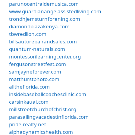
parunocentraldemusica.com
www.guardianangelassistedliving.com
trondhjemsturnforening.com
diamondplazakenya.com
tbwredlion.com
billsautorepairandsales.com
quantum-naturals.com
montessorilearningcenter.org
fergusonstreetfest.com
samjayneforever.com
matthurstphoto.com
alltheflorida.com
insidebaseballcoachesclinic.com
carsinkauai.com
millstreetchurchofchrist.org
parasailingvacadestinflorida.com
pride-realty.net
alphadynamicshealth.com