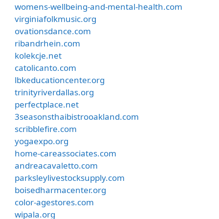
womens-wellbeing-and-mental-health.com
virginiafolkmusic.org
ovationsdance.com
ribandrhein.com
kolekcje.net
catolicanto.com
lbkeducationcenter.org
trinityriverdallas.org
perfectplace.net
3seasonsthaibistrooakland.com
scribblefire.com
yogaexpo.org
home-careassociates.com
andreacavaletto.com
parksleylivestocksupply.com
boisedharmacenter.org
color-agestores.com
wipala.org