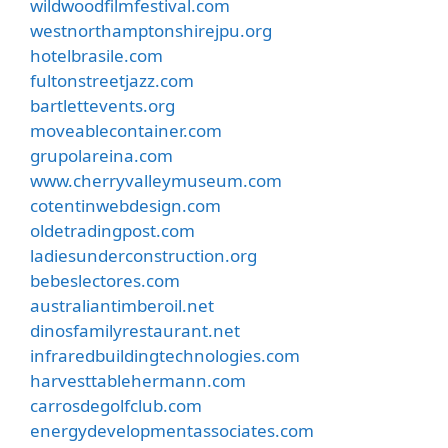
wildwoodfilmfestival.com
westnorthamptonshirejpu.org
hotelbrasile.com
fultonstreetjazz.com
bartlettevents.org
moveablecontainer.com
grupolareina.com
www.cherryvalleymuseum.com
cotentinwebdesign.com
oldetradingpost.com
ladiesunderconstruction.org
bebeslectores.com
australiantimberoil.net
dinosfamilyrestaurant.net
infraredbuildingtechnologies.com
harvesttablehermann.com
carrosdegolfclub.com
energydevelopmentassociates.com