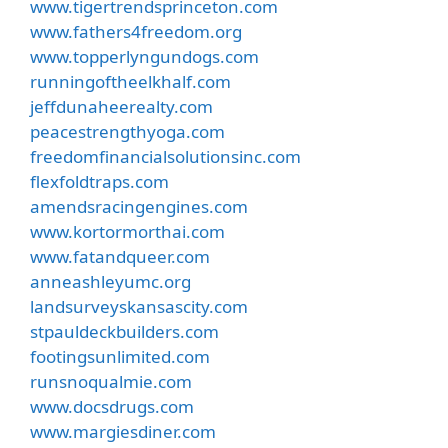
www.tigertrendsprinceton.com
www.fathers4freedom.org
www.topperlyngundogs.com
runningoftheelkhalf.com
jeffdunaheerealty.com
peacestrengthyoga.com
freedomfinancialsolutionsinc.com
flexfoldtraps.com
amendsracingengines.com
www.kortormorthai.com
www.fatandqueer.com
anneashleyumc.org
landsurveyskansascity.com
stpauldeckbuilders.com
footingsunlimited.com
runsnoqualmie.com
www.docsdrugs.com
www.margiesdiner.com