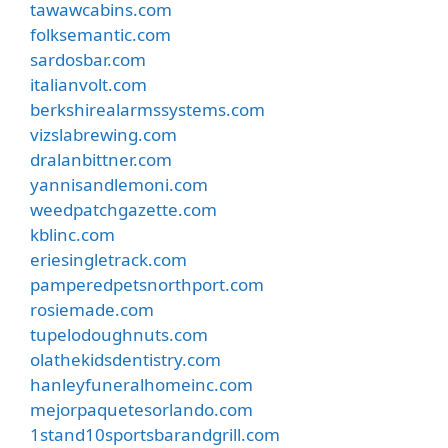
tawawcabins.com
folksemantic.com
sardosbar.com
italianvolt.com
berkshirealarmssystems.com
vizslabrewing.com
dralanbittner.com
yannisandlemoni.com
weedpatchgazette.com
kblinc.com
eriesingletrack.com
pamperedpetsnorthport.com
rosiemade.com
tupelodoughnuts.com
olathekidsdentistry.com
hanleyfuneralhomeinc.com
mejorpaquetesorlando.com
1stand10sportsbarandgrill.com