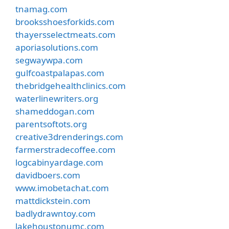
tnamag.com
brooksshoesforkids.com
thayersselectmeats.com
aporiasolutions.com
segwaywpa.com
gulfcoastpalapas.com
thebridgehealthclinics.com
waterlinewriters.org
shameddogan.com
parentsoftots.org
creative3drenderings.com
farmerstradecoffee.com
logcabinyardage.com
davidboers.com
www.imobetachat.com
mattdickstein.com
badlydrawntoy.com
lakehoustonumc.com