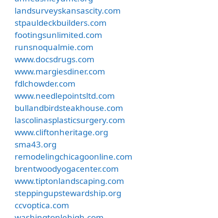
landsurveyskansascity.com
stpauldeckbuilders.com
footingsunlimited.com
runsnoqualmie.com
www.docsdrugs.com
www.margiesdiner.com
fdlchowder.com
www.needlepointsltd.com
bullandbirdsteakhouse.com
lascolinasplasticsurgery.com
www.cliftonheritage.org
sma43.org
remodelingchicagoonline.com
brentwoodyogacenter.com
www.tiptonlandscaping.com
steppingupstewardship.org
ccvoptica.com
washingtonlehigh.com