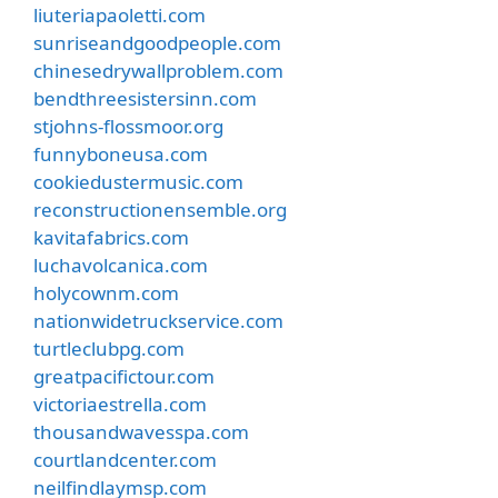
liuteriapaoletti.com
sunriseandgoodpeople.com
chinesedrywallproblem.com
bendthreesistersinn.com
stjohns-flossmoor.org
funnyboneusa.com
cookiedustermusic.com
reconstructionensemble.org
kavitafabrics.com
luchavolcanica.com
holycownm.com
nationwidetruckservice.com
turtleclubpg.com
greatpacifictour.com
victoriaestrella.com
thousandwavesspa.com
courtlandcenter.com
neilfindlaymsp.com