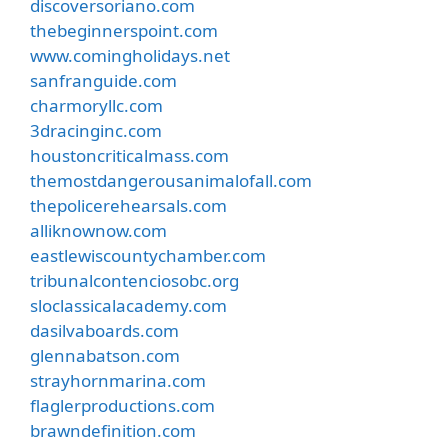
discoversoriano.com
thebeginnerspoint.com
www.comingholidays.net
sanfranguide.com
charmoryllc.com
3dracinginc.com
houstoncriticalmass.com
themostdangerousanimalofall.com
thepolicerehearsals.com
alliknownow.com
eastlewiscountychamber.com
tribunalcontenciosobc.org
sloclassicalacademy.com
dasilvaboards.com
glennabatson.com
strayhornmarina.com
flaglerproductions.com
brawndefinition.com