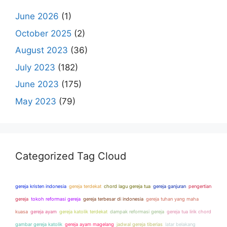
June 2026
(1)
October 2025
(2)
August 2023
(36)
July 2023
(182)
June 2023
(175)
May 2023
(79)
Categorized Tag Cloud
gereja kristen indonesia
gereja terdekat
chord lagu gereja tua
gereja ganjuran
pengertian
gereja
tokoh reformasi gereja
gereja terbesar di indonesia
gereja tuhan yang maha
kuasa
gereja ayam
gereja katolik terdekat
dampak reformasi gereja
gereja tua lirik chord
gambar gereja katolik
gereja ayam magelang
jadwal gereja tiberias
latar belakang