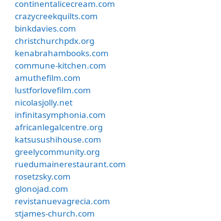
continentalicecream.com
crazycreekquilts.com
binkdavies.com
christchurchpdx.org
kenabrahambooks.com
commune-kitchen.com
amuthefilm.com
lustforlovefilm.com
nicolasjolly.net
infinitasymphonia.com
africanlegalcentre.org
katsusushihouse.com
greelycommunity.org
ruedumainerestaurant.com
rosetzsky.com
glonojad.com
revistanuevagrecia.com
stjames-church.com