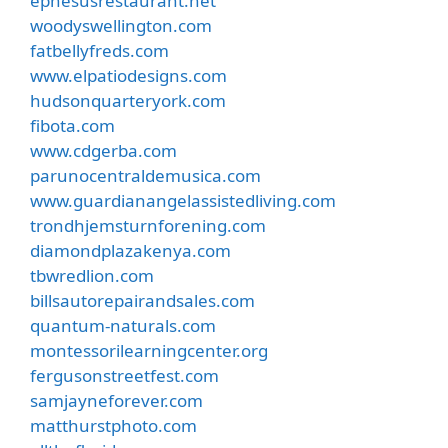
ephesusrestaurant.net
woodyswellington.com
fatbellyfreds.com
www.elpatiodesigns.com
hudsonquarteryork.com
fibota.com
www.cdgerba.com
parunocentraldemusica.com
www.guardianangelassistedliving.com
trondhjemsturnforening.com
diamondplazakenya.com
tbwredlion.com
billsautorepairandsales.com
quantum-naturals.com
montessorilearningcenter.org
fergusonstreetfest.com
samjayneforever.com
matthurstphoto.com