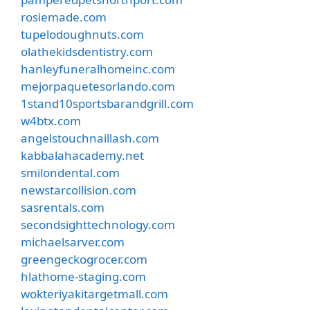
rosiemade.com
tupelodoughnuts.com
olathekidsdentistry.com
hanleyfuneralhomeinc.com
mejorpaquetesorlando.com
1stand10sportsbarandgrill.com
w4btx.com
angelstouchnaillash.com
kabbalahacademy.net
smilondental.com
newstarcollision.com
sasrentals.com
secondsighttechnology.com
michaelsarver.com
greengeckogrocer.com
hlathome-staging.com
wokteriyakitargetmall.com