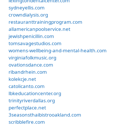
lexingtondentalcenter.com
sydneyellis.com
crowndialysis.org
restauranttrainingprogram.com
allamericanpoolservice.net
jewishpenicillin.com
tomsavagestudios.com
womens-wellbeing-and-mental-health.com
virginiafolkmusic.org
ovationsdance.com
ribandrhein.com
kolekcje.net
catolicanto.com
lbkeducationcenter.org
trinityriverdallas.org
perfectplace.net
3seasonsthaibistrooakland.com
scribblefire.com