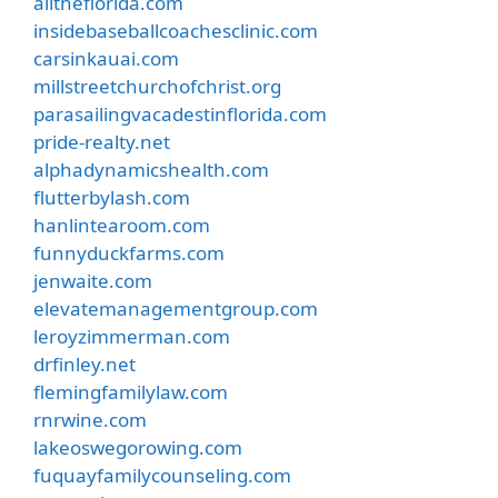
alltheflorida.com
insidebaseballcoachesclinic.com
carsinkauai.com
millstreetchurchofchrist.org
parasailingvacadestinflorida.com
pride-realty.net
alphadynamicshealth.com
flutterbylash.com
hanlintearoom.com
funnyduckfarms.com
jenwaite.com
elevatemanagementgroup.com
leroyzimmerman.com
drfinley.net
flemingfamilylaw.com
rnrwine.com
lakeoswegorowing.com
fuquayfamilycounseling.com