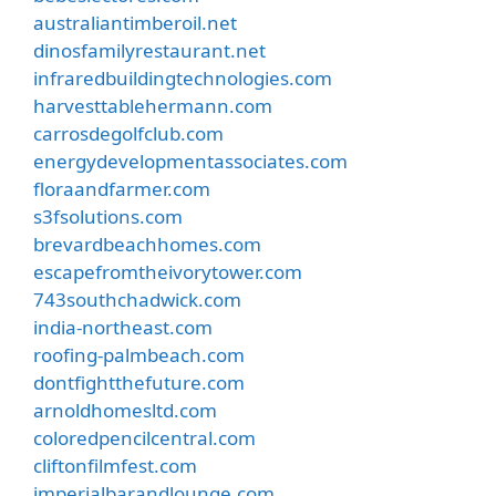
australiantimberoil.net
dinosfamilyrestaurant.net
infraredbuildingtechnologies.com
harvesttablehermann.com
carrosdegolfclub.com
energydevelopmentassociates.com
floraandfarmer.com
s3fsolutions.com
brevardbeachhomes.com
escapefromtheivorytower.com
743southchadwick.com
india-northeast.com
roofing-palmbeach.com
dontfightthefuture.com
arnoldhomesltd.com
coloredpencilcentral.com
cliftonfilmfest.com
imperialbarandlounge.com