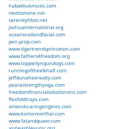
habakkukmusic.com
nexttonone.net
serenityhbot.net
joshuainternational.org
susansnailandfacial.com
pen-prop.com
www.tigertrendsprinceton.com
www.fathers4freedom.org
www.topperlyngundogs.com
runningoftheelkhalf.com
jeffdunaheerealty.com
peacestrengthyoga.com
freedomfinancialsolutionsinc.com
flexfoldtraps.com
amendsracingengines.com
www.kortormorthai.com
www.fatandqueer.com
anneashleyumc.org