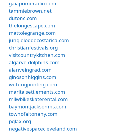
gaiaprimeradio.com
tammiebrown.net
dutonc.com
thelongescape.com
mattolegrange.com
junglelodgecostarica.com
christianfestivals.org
visitcountrykitchen.com
algarve-dolphins.com
alanveingrad.com
ginosonhiggins.com
wutungprinting.com
maritalsettlements.com
milwbikeskaterental.com
baymontjacksonms.com
townofaltonany.com
pglax.org
negativespacecleveland.com