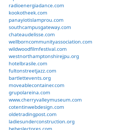
radioenergiadance.com
kookotheek.com
panayiotislamprou.com
southcampusgateway.com
chateaudelisse.com
wellborncommunityassociation.com
wildwoodfilmfestival.com
westnorthamptonshirejpu.org
hotelbrasile.com
fultonstreetjazz.com
bartlettevents.org
moveablecontainer.com
grupolareina.com
www.cherryvalleymuseum.com
cotentinwebdesign.com
oldetradingpost.com
ladiesunderconstruction.org
bebeslectores.com