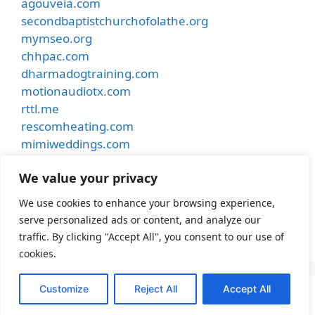
agouveia.com
secondbaptistchurchofolathe.org
mymseo.org
chhpac.com
dharmadogtraining.com
motionaudiotx.com
rttl.me
rescomheating.com
mimiweddings.com
besthostinnkansascity.com
We value your privacy
smithdentalcare.net
undergroundmusiccafe.com
We use cookies to enhance your browsing experience,
samhubermusic.com
serve personalized ads or content, and analyze our
apexfence.net
traffic. By clicking "Accept All", you consent to our use of
cookies.
Customize
Reject All
Accept All
© 2026 Lakehoustonumc
• Built with
GeneratePress