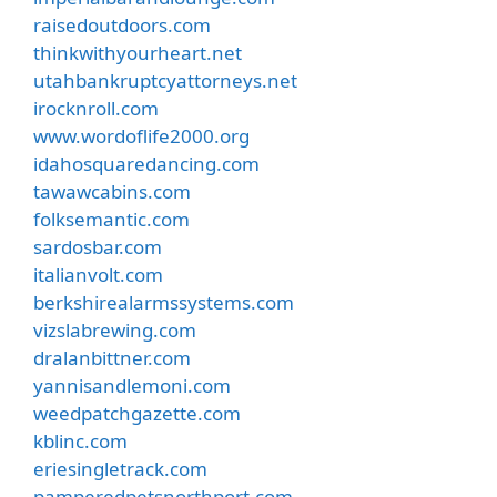
raisedoutdoors.com
thinkwithyourheart.net
utahbankruptcyattorneys.net
irocknroll.com
www.wordoflife2000.org
idahosquaredancing.com
tawawcabins.com
folksemantic.com
sardosbar.com
italianvolt.com
berkshirealarmssystems.com
vizslabrewing.com
dralanbittner.com
yannisandlemoni.com
weedpatchgazette.com
kblinc.com
eriesingletrack.com
pamperedpetsnorthport.com