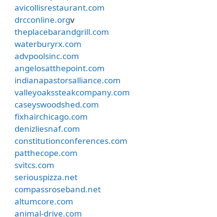
avicollisrestaurant.com
drcconline.org
v
theplacebarandgrill.com
waterburyrx.com
advpoolsinc.com
angelosatthepoint.com
indianapastorsalliance.com
valleyoakssteakcompany.com
caseyswoodshed.com
fixhairchicago.com
denizliesnaf.com
constitutionconferences.com
patthecope.com
svitcs.com
seriouspizza.net
compassroseband.net
altumcore.com
animal-drive.com