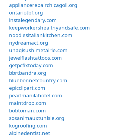
appliancerepairchicagoil.org
ontariotbf.org
instalegendary.com
keepworkershealthyandsafe.com
noodlesitaliankitchen.com
nydreamact.org
unagisushimetairie.com
jewelflashtattoos.com
getpcfixtoday.com
bbrtbandra.org
bluebonnetcountry.com
epicclipart.com
pearlmanilahotel.com
maintdrop.com
bobtoman.com
sosanimauxtunisie.org
kogroofing.com
alpinedentist.net