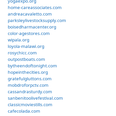
yogaexpo.org
home-careassociates.com
andreacavaletto.com
parksleylivestocksupply.com
boisedharmacenter.org
color-agestores.com
wipala.org
loyola-malawi.org
rosychicc.com
outpostboats.com
bytheendoftonight.com
hopeinthecities.org
gratefulgluttons.com
mobdroforpctv.com
cassandrasturdy.com
sanbenitoolivefestival.com
classicmoviestills.com
cafecolada.com