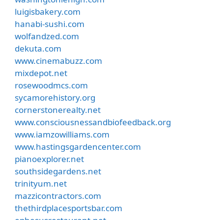
luigisbakery.com
hanabi-sushi.com
wolfandzed.com
dekuta.com
www.cinemabuzz.com
mixdepot.net
rosewoodmcs.com
sycamorehistory.org
cornerstonerealty.net
www.consciousnessandbiofeedback.org
www.iamzowilliams.com
www.hastingsgardencenter.com
pianoexplorer.net
southsidegardens.net
trinityum.net
mazzicontractors.com
thethirdplacesportsbar.com