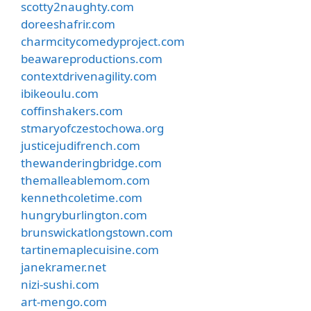
scotty2naughty.com
doreeshafrir.com
charmcitycomedyproject.com
beawareproductions.com
contextdrivenagility.com
ibikeoulu.com
coffinshakers.com
stmaryofczestochowa.org
justicejudifrench.com
thewanderingbridge.com
themalleablemom.com
kennethcoletime.com
hungryburlington.com
brunswickatlongstown.com
tartinemaplecuisine.com
janekramer.net
nizi-sushi.com
art-mengo.com