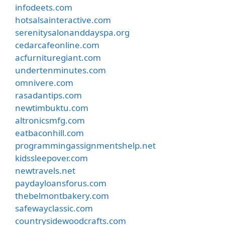
infodeets.com
hotsalsainteractive.com
serenitysalonanddayspa.org
cedarcafeonline.com
acfurnituregiant.com
undertenminutes.com
omnivere.com
rasadantips.com
newtimbuktu.com
altronicsmfg.com
eatbaconhill.com
programmingassignmentshelp.net
kidssleepover.com
newtravels.net
paydayloansforus.com
thebelmontbakery.com
safewayclassic.com
countrysidewoodcrafts.com