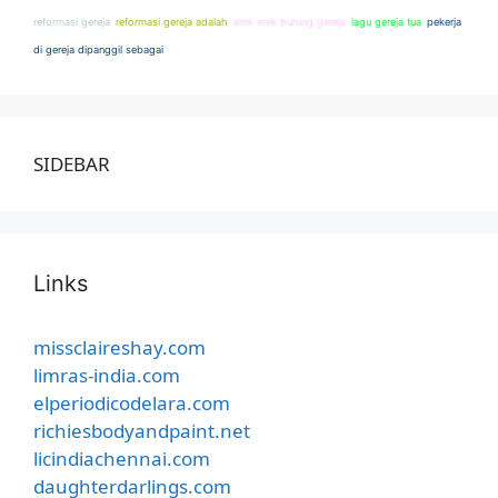
reformasi gereja
reformasi gereja adalah
erek erek burung gereja
lagu gereja tua
pekerja
di gereja dipanggil sebagai
SIDEBAR
Links
missclaireshay.com
limras-india.com
elperiodicodelara.com
richiesbodyandpaint.net
licindiachennai.com
daughterdarlings.com