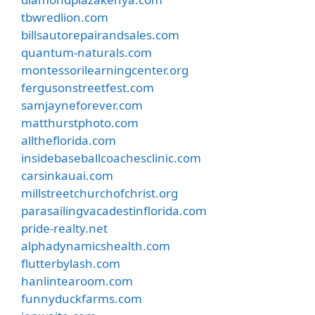
tbwredlion.com
billsautorepairandsales.com
quantum-naturals.com
montessorilearningcenter.org
fergusonstreetfest.com
samjayneforever.com
matthurstphoto.com
alltheflorida.com
insidebaseballcoachesclinic.com
carsinkauai.com
millstreetchurchofchrist.org
parasailingvacadestinflorida.com
pride-realty.net
alphadynamicshealth.com
flutterbylash.com
hanlintearoom.com
funnyduckfarms.com