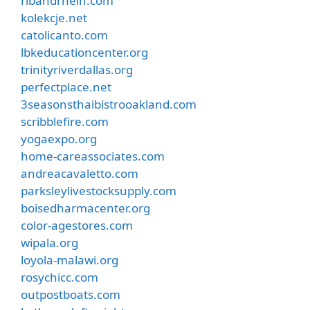
ribandrhein.com
kolekcje.net
catolicanto.com
lbkeducationcenter.org
trinityriverdallas.org
perfectplace.net
3seasonsthaibistrooakland.com
scribblefire.com
yogaexpo.org
home-careassociates.com
andreacavaletto.com
parksleylivestocksupply.com
boisedharmacenter.org
color-agestores.com
wipala.org
loyola-malawi.org
rosychicc.com
outpostboats.com