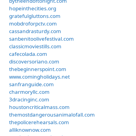
bytheendoftonight.com
hopeinthecities.org
gratefulgluttons.com
mobdroforpctv.com
cassandrasturdy.com
sanbenitoolivefestival.com
classicmoviestills.com
cafecolada.com
discoversoriano.com
thebeginnerspoint.com
www.comingholidays.net
sanfranguide.com
charmoryllc.com
3dracinginc.com
houstoncriticalmass.com
themostdangerousanimalofall.com
thepolicerehearsals.com
alliknownow.com