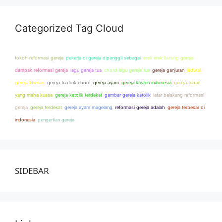
Categorized Tag Cloud
tokoh reformasi gereja
pekerja di gereja dipanggil sebagai
erek erek burung gereja
dampak reformasi gereja
lagu gereja tua
chord lagu gereja tua
gereja ganjuran
jadwal
gereja tiberias
gereja tua lirik chord
gereja ayam
gereja kristen indonesia
gereja tuhan
yang maha kuasa
gereja katolik terdekat
gambar gereja katolik
latar belakang reformasi
gereja
gereja terdekat
gereja ayam magelang
reformasi gereja adalah
gereja terbesar di
indonesia
pengertian gereja
SIDEBAR