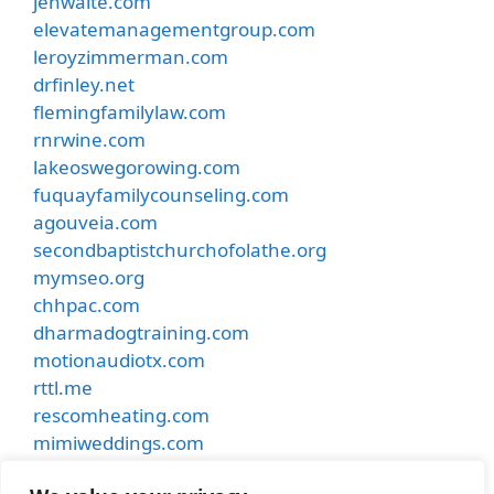
jenwaite.com
elevatemanagementgroup.com
leroyzimmerman.com
drfinley.net
flemingfamilylaw.com
rnrwine.com
lakeoswegorowing.com
fuquayfamilycounseling.com
agouveia.com
secondbaptistchurchofolathe.org
mymseo.org
chhpac.com
dharmadogtraining.com
motionaudiotx.com
rttl.me
rescomheating.com
mimiweddings.com
besthostinnkansascity.com