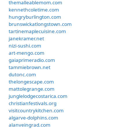
themalleablemom.com
kennethcoletime.com
hungryburlington.com
brunswickatlongstown.com
tartinemaplecuisine.com
janekramer.net
nizi-sushi.com
art-mengo.com
gaiaprimeradio.com
tammiebrown.net
dutonc.com
thelongescape.com
mattolegrange.com
junglelodgecostarica.com
christianfestivals.org
visitcountrykitchen.com
algarve-dolphins.com
alanveingrad.com