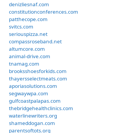
denizliesnaf.com
constitutionconferences.com
patthecope.com
svitcs.com
seriouspizza.net
compassroseband.net
altumcore.com
animal-drive.com
tnamag.com
brooksshoesforkids.com
thayersselectmeats.com
aporiasolutions.com
segwaywpa.com
gulfcoastpalapas.com
thebridgehealthclinics.com
waterlinewriters.org
shameddogan.com
parentsoftots.org