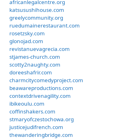
africanlegalcentre.org
katsusushihouse.com
greelycommunity.org
ruedumainerestaurant.com
rosetzsky.com
glonojad.com
revistanuevagrecia.com
stjames-church.com
scotty2naughty.com
doreeshafrir.com
charmcitycomedyproject.com
beawareproductions.com
contextdrivenagility.com
ibikeoulu.com
coffinshakers.com
stmaryofczestochowa.org
justicejudifrench.com
thewanderingbridge.com