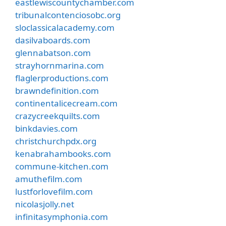
eastlewiscountychamber.com
tribunalcontenciosobc.org
sloclassicalacademy.com
dasilvaboards.com
glennabatson.com
strayhornmarina.com
flaglerproductions.com
brawndefinition.com
continentalicecream.com
crazycreekquilts.com
binkdavies.com
christchurchpdx.org
kenabrahambooks.com
commune-kitchen.com
amuthefilm.com
lustforlovefilm.com
nicolasjolly.net
infinitasymphonia.com