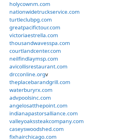
holycownm.com
nationwidetruckservice.com
turtleclubpg.com
greatpacifictour.com
victoriaestrella.com
thousandwavesspa.com
courtlandcenter.com
neilfindlaymsp.com
avicollisrestaurant.com
drcconline.org
v
theplacebarandgrill.com
waterburyrx.com
advpoolsinc.com
angelosatthepoint.com
indianapastorsalliance.com
valleyoakssteakcompany.com
caseyswoodshed.com
fixhairchicago.com