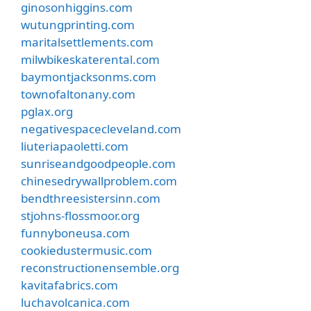
ginosonhiggins.com
wutungprinting.com
maritalsettlements.com
milwbikeskaterental.com
baymontjacksonms.com
townofaltonany.com
pglax.org
negativespacecleveland.com
liuteriapaoletti.com
sunriseandgoodpeople.com
chinesedrywallproblem.com
bendthreesistersinn.com
stjohns-flossmoor.org
funnyboneusa.com
cookiedustermusic.com
reconstructionensemble.org
kavitafabrics.com
luchavolcanica.com