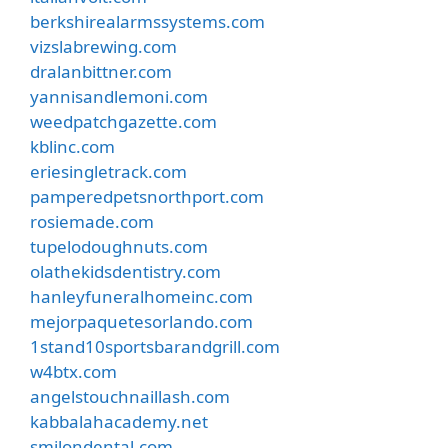
berkshirealarmssystems.com
vizslabrewing.com
dralanbittner.com
yannisandlemoni.com
weedpatchgazette.com
kblinc.com
eriesingletrack.com
pamperedpetsnorthport.com
rosiemade.com
tupelodoughnuts.com
olathekidsdentistry.com
hanleyfuneralhomeinc.com
mejorpaquetesorlando.com
1stand10sportsbarandgrill.com
w4btx.com
angelstouchnaillash.com
kabbalahacademy.net
smilondental.com