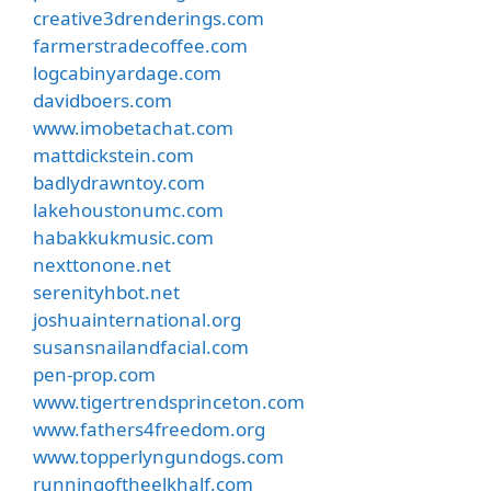
creative3drenderings.com
farmerstradecoffee.com
logcabinyardage.com
davidboers.com
www.imobetachat.com
mattdickstein.com
badlydrawntoy.com
lakehoustonumc.com
habakkukmusic.com
nexttonone.net
serenityhbot.net
joshuainternational.org
susansnailandfacial.com
pen-prop.com
www.tigertrendsprinceton.com
www.fathers4freedom.org
www.topperlyngundogs.com
runningoftheelkhalf.com