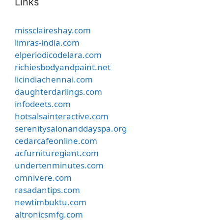
Links
missclaireshay.com
limras-india.com
elperiodicodelara.com
richiesbodyandpaint.net
licindiachennai.com
daughterdarlings.com
infodeets.com
hotsalsainteractive.com
serenitysalonanddayspa.org
cedarcafeonline.com
acfurnituregiant.com
undertenminutes.com
omnivere.com
rasadantips.com
newtimbuktu.com
altronicsmfg.com