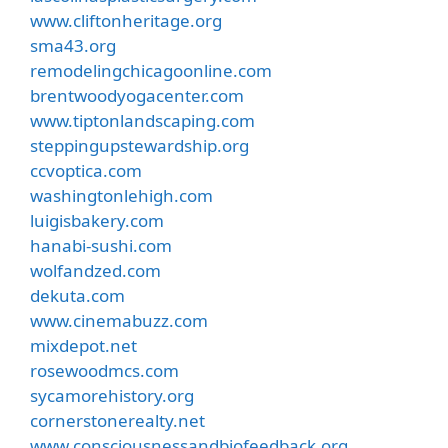
www.cliftonheritage.org
sma43.org
remodelingchicagoonline.com
brentwoodyogacenter.com
www.tiptonlandscaping.com
steppingupstewardship.org
ccvoptica.com
washingtonlehigh.com
luigisbakery.com
hanabi-sushi.com
wolfandzed.com
dekuta.com
www.cinemabuzz.com
mixdepot.net
rosewoodmcs.com
sycamorehistory.org
cornerstonerealty.net
www.consciousnessandbiofeedback.org