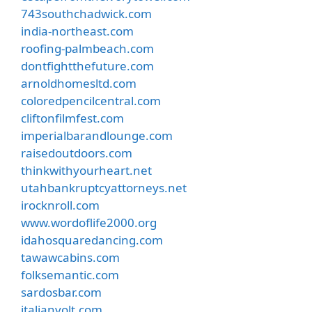
743southchadwick.com
india-northeast.com
roofing-palmbeach.com
dontfightthefuture.com
arnoldhomesltd.com
coloredpencilcentral.com
cliftonfilmfest.com
imperialbarandlounge.com
raisedoutdoors.com
thinkwithyourheart.net
utahbankruptcyattorneys.net
irocknroll.com
www.wordoflife2000.org
idahosquaredancing.com
tawawcabins.com
folksemantic.com
sardosbar.com
italianvolt.com