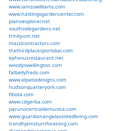
www.iamzowilliams.com
www.hastingsgardencenter.com
pianoexplorer.net
southsidegardens.net
trinityum.net
mazzicontractors.com
thethirdplacesportsbar.com
ephesusrestaurant.net
woodyswellington.com
fatbellyfreds.com
www.elpatiodesigns.com
hudsonquarteryork.com
fibota.com
www.cdgerba.com
parunocentraldemusica.com
www.guardianangelassistedliving.com
trondhjemsturnforening.com
diamondplazakenya.com