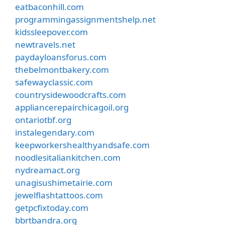
eatbaconhill.com
programmingassignmentshelp.net
kidssleepover.com
newtravels.net
paydayloansforus.com
thebelmontbakery.com
safewayclassic.com
countrysidewoodcrafts.com
appliancerepairchicagoil.org
ontariotbf.org
instalegendary.com
keepworkershealthyandsafe.com
noodlesitaliankitchen.com
nydreamact.org
unagisushimetairie.com
jewelflashtattoos.com
getpcfixtoday.com
bbrtbandra.org