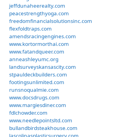
jeffdunaheerealty.com
peacestrengthyoga.com
freedomfinancialsolutionsinc.com
flexfoldtraps.com
amendsracingengines.com
www.kortormorthai.com
www.fatandqueer.com
anneashleyumc.org
landsurveyskansascity.com
stpauldeckbuilders.com
footingsunlimited.com
runsnoqualmie.com
www.docsdrugs.com
www.margiesdiner.com
fdlchowder.com
www.needlepointsltd.com
bullandbirdsteakhouse.com
lascolinasplasticsurgery.com