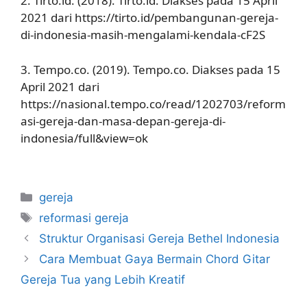
2. Tirto.id. (2018). Tirto.id. Diakses pada 15 April
2021 dari https://tirto.id/pembangunan-gereja-
di-indonesia-masih-mengalami-kendala-cF2S
3. Tempo.co. (2019). Tempo.co. Diakses pada 15
April 2021 dari
https://nasional.tempo.co/read/1202703/reform
asi-gereja-dan-masa-depan-gereja-di-
indonesia/full&view=ok
Categories
gereja
Tags
reformasi gereja
Struktur Organisasi Gereja Bethel Indonesia
Cara Membuat Gaya Bermain Chord Gitar
Gereja Tua yang Lebih Kreatif