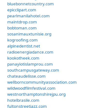
bluebonnetcountry.com
epicclipart.com
pearlmanilahotel.com
maintdrop.com
bobtoman.com
sosanimauxtunisie.org
kogroofing.com
alpinedentist.net
radioenergiadance.com
kookotheek.com
panayiotislamprou.com
southcampusgateway.com
chateaudelisse.com
wellborncommunityassociation.com
wildwoodfilmfestival.com
westnorthamptonshirejpu.org
hotelbrasile.com
fultonstreetjazz.com