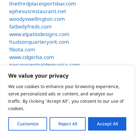
thethirdplacesportsbar.com
ephesusrestaurant.net
woodyswellington.com
fatbellyfreds.com
www.elpatiodesigns.com
hudsonquarteryork.com
fibota.com
www.cdgerba.com
parunocentraldemusica.com
www.guardianangelassistedliving.com
We value your privacy
trondhjemsturnforening.com
We use cookies to enhance your browsing experience,
diamondplazakenya.com
serve personalized ads or content, and analyze our
tbwredlion.com
traffic. By clicking "Accept All", you consent to our use of
billsautorepairandsales.com
cookies.
quantum-naturals.com
montessorilearningcenter.org
Customize
Reject All
Accept All
fergusonstreetfest.com
samjayneforever.com