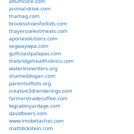
altumcore.com
animal-drive.com
tnamag.com
brooksshoesforkids.com
thayersselectmeats.com
aporiasolutions.com
segwaywpa.com
gulfcoastpalapas.com
thebridgehealthclinics.com
waterlinewriters.org
shameddogan.com
parentsoftots.org
creative3drenderings.com
farmerstradecoffee.com
logcabinyardage.com
davidboers.com
www.imobetachat.com
mattdickstein.com