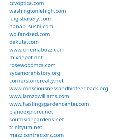
ccvoptica.com
washingtonlehigh.com
luigisbakery.com
hanabi-sushi.com
wolfandzed.com
dekuta.com
www.cinemabuzz.com
mixdepot.net
rosewoodmcs.com
sycamorehistory.org
cornerstonerealty.net
www.consciousnessandbiofeedback.org
www.iamzowilliams.com
www.hastingsgardencenter.com
pianoexplorer.net
southsidegardens.net
trinityum.net
mazzicontractors.com