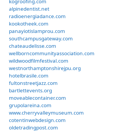
kogroofing.com
alpinedentist.net
radioenergiadance.com
kookotheek.com
panayiotislamprou.com
southcampusgateway.com
chateaudelisse.com
wellborncommunityassociation.com
wildwoodfilmfestival.com
westnorthamptonshirejpu.org
hotelbrasile.com
fultonstreetjazz.com
bartlettevents.org
moveablecontainer.com
grupolareina.com
www.cherryvalleymuseum.com
cotentinwebdesign.com
oldetradingpost.com