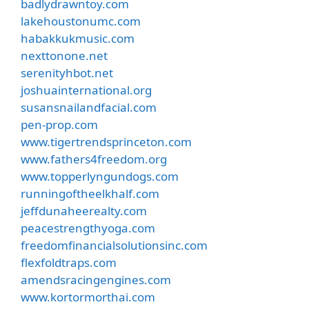
badlydrawntoy.com
lakehoustonumc.com
habakkukmusic.com
nexttonone.net
serenityhbot.net
joshuainternational.org
susansnailandfacial.com
pen-prop.com
www.tigertrendsprinceton.com
www.fathers4freedom.org
www.topperlyngundogs.com
runningoftheelkhalf.com
jeffdunaheerealty.com
peacestrengthyoga.com
freedomfinancialsolutionsinc.com
flexfoldtraps.com
amendsracingengines.com
www.kortormorthai.com