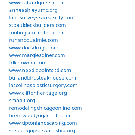
www.fatandqueer.com
anneashleyumc.org
landsurveyskansascity.com
stpauldeckbuilders.com
footingsunlimited.com
runsnoqualmie.com
www.docsdrugs.com
www.margiesdiner.com
fdlchowder.com
www.needlepointsltd.com
bullandbirdsteakhouse.com
lascolinasplasticsurgery.com
www.cliftonheritage.org
sma43.org
remodelingchicagoonline.com
brentwoodyogacenter.com
www.tiptonlandscaping.com
steppingupstewardship.org