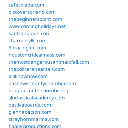
cafecolada.com
discoversoriano.com
thebeginnerspoint.com
www.comingholidays.net
sanfranguide.com
charmoryllc.com
3dracinginc.com
houstoncriticalmass.com
themostdangerousanimalofall.com
thepolicerehearsals.com
alliknownow.com
eastlewiscountychamber.com
tribunalcontenciosobc.org
sloclassicalacademy.com
dasilvaboards.com
glennabatson.com
strayhornmarina.com
flaglerproductions.com