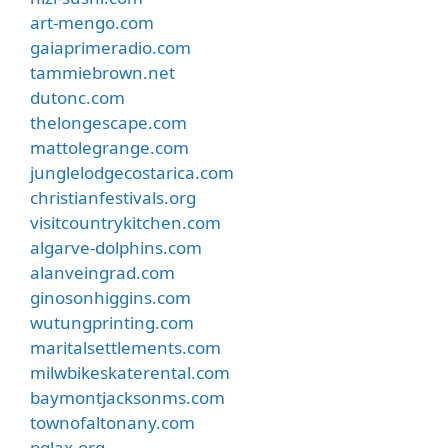
art-mengo.com
gaiaprimeradio.com
tammiebrown.net
dutonc.com
thelongescape.com
mattolegrange.com
junglelodgecostarica.com
christianfestivals.org
visitcountrykitchen.com
algarve-dolphins.com
alanveingrad.com
ginosonhiggins.com
wutungprinting.com
maritalsettlements.com
milwbikeskaterental.com
baymontjacksonms.com
townofaltonany.com
pglax.org