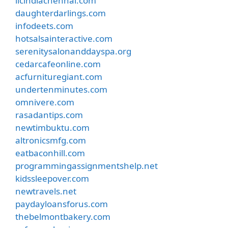
licindiachennai.com
daughterdarlings.com
infodeets.com
hotsalsainteractive.com
serenitysalonanddayspa.org
cedarcafeonline.com
acfurnituregiant.com
undertenminutes.com
omnivere.com
rasadantips.com
newtimbuktu.com
altronicsmfg.com
eatbaconhill.com
programmingassignmentshelp.net
kidssleepover.com
newtravels.net
paydayloansforus.com
thebelmontbakery.com