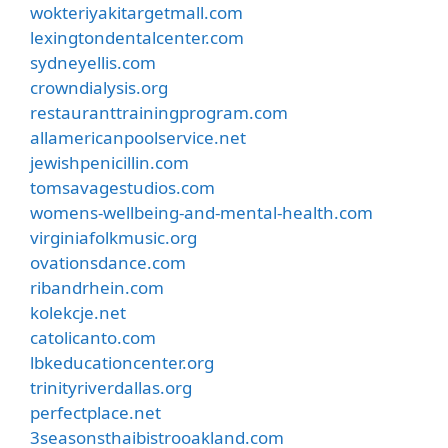
wokteriyakitargetmall.com
lexingtondentalcenter.com
sydneyellis.com
crowndialysis.org
restauranttrainingprogram.com
allamericanpoolservice.net
jewishpenicillin.com
tomsavagestudios.com
womens-wellbeing-and-mental-health.com
virginiafolkmusic.org
ovationsdance.com
ribandrhein.com
kolekcje.net
catolicanto.com
lbkeducationcenter.org
trinityriverdallas.org
perfectplace.net
3seasonsthaibistrooakland.com