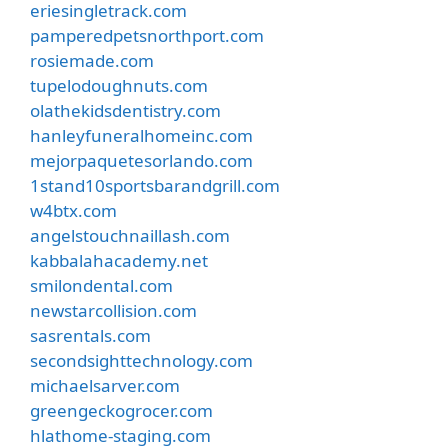
eriesingletrack.com
pamperedpetsnorthport.com
rosiemade.com
tupelodoughnuts.com
olathekidsdentistry.com
hanleyfuneralhomeinc.com
mejorpaquetesorlando.com
1stand10sportsbarandgrill.com
w4btx.com
angelstouchnaillash.com
kabbalahacademy.net
smilondental.com
newstarcollision.com
sasrentals.com
secondsighttechnology.com
michaelsarver.com
greengeckogrocer.com
hlathome-staging.com