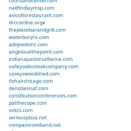
courtlandcenter.com
neilfindlaymsp.com
avicollisrestaurant.com
drcconline.org
v
theplacebarandgrill.com
waterburyrx.com
advpoolsinc.com
angelosatthepoint.com
indianapastorsalliance.com
valleyoakssteakcompany.com
caseyswoodshed.com
fixhairchicago.com
denizliesnaf.com
constitutionconferences.com
patthecope.com
svitcs.com
seriouspizza.net
compassroseband.net