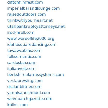
cliftonfilmfest.com
imperialbarandlounge.com
raisedoutdoors.com
thinkwithyourheart.net
utahbankruptcyattorneys.net
irocknroll.com
www.wordoflife2000.org
idahosquaredancing.com
tawawcabins.com
folksemantic.com
sardosbar.com
italianvolt.com
berkshirealarmssystems.com
vizslabrewing.com
dralanbittner.com
yannisandlemoni.com
weedpatchgazette.com
kblinc.com