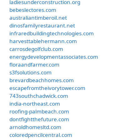
ladiesunderconstruction.org
bebeslectores.com
australiantimberoil.net
dinosfamilyrestaurant.net
infraredbuildingtechnologies.com
harvesttablehermann.com
carrosdegolfclub.com
energydevelopmentassociates.com
floraandfarmer.com
s3fsolutions.com
brevardbeachhomes.com
escapefromtheivorytower.com
743southchadwick.com
india-northeast.com
roofing-palmbeach.com
dontfightthefuture.com
arnoldhomesltd.com
coloredpencilcentral.com