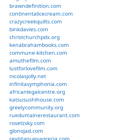
brawndefinition.com
continentalicecream.com
crazycreekquilts.com
binkdavies.com
christchurchpdx.org
kenabrahambooks.com
commune-kitchen.com
amuthefilm.com
lustforlovefilm.com
nicolasjolly.net
infinitasymphonia.com
africanlegalcentre.org
katsusushihouse.com
greelycommunity.org
ruedumainerestaurant.com
rosetzsky.com
glonojad.com
revistanuevagrecia.com