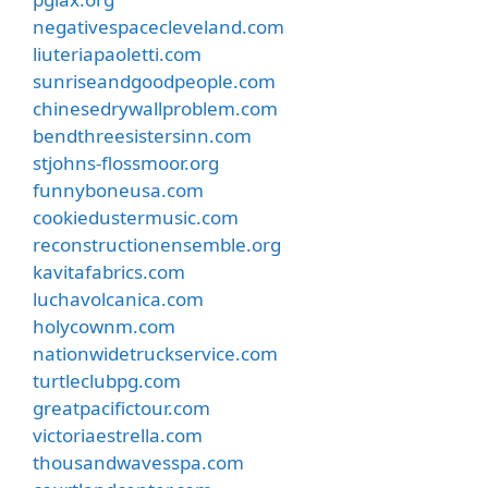
negativespacecleveland.com
liuteriapaoletti.com
sunriseandgoodpeople.com
chinesedrywallproblem.com
bendthreesistersinn.com
stjohns-flossmoor.org
funnyboneusa.com
cookiedustermusic.com
reconstructionensemble.org
kavitafabrics.com
luchavolcanica.com
holycownm.com
nationwidetruckservice.com
turtleclubpg.com
greatpacifictour.com
victoriaestrella.com
thousandwavesspa.com