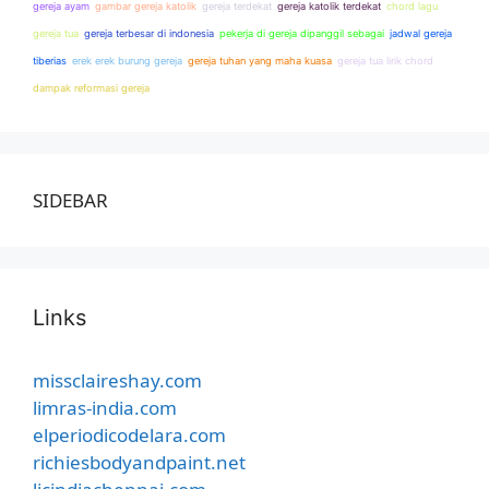
gereja ayam
gambar gereja katolik
gereja terdekat
gereja katolik terdekat
chord lagu
gereja tua
gereja terbesar di indonesia
pekerja di gereja dipanggil sebagai
jadwal gereja
tiberias
erek erek burung gereja
gereja tuhan yang maha kuasa
gereja tua lirik chord
dampak reformasi gereja
SIDEBAR
Links
missclaireshay.com
limras-india.com
elperiodicodelara.com
richiesbodyandpaint.net