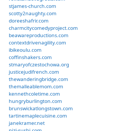
stjames-church.com
scotty2naughty.com
doreeshafrir.com
charmcitycomedyproject.com
beawareproductions.com
contextdrivenagility.com
ibikeoulu.com
coffinshakers.com
stmaryofczestochowa.org
justicejudifrench.com
thewanderingbridge.com
themalleablemom.com
kennethcoletime.com
hungryburlington.com
brunswickatlongstown.com
tartinemaplecuisine.com
janekramer.net
nizi-sushi.com