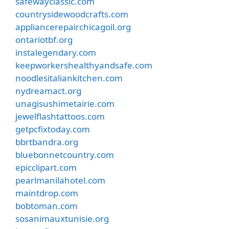
safewayclassic.com
countrysidewoodcrafts.com
appliancerepairchicagoil.org
ontariotbf.org
instalegendary.com
keepworkershealthyandsafe.com
noodlesitaliankitchen.com
nydreamact.org
unagisushimetairie.com
jewelflashtattoos.com
getpcfixtoday.com
bbrtbandra.org
bluebonnetcountry.com
epicclipart.com
pearlmanilahotel.com
maintdrop.com
bobtoman.com
sosanimauxtunisie.org