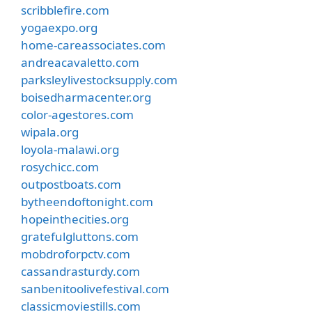
scribblefire.com
yogaexpo.org
home-careassociates.com
andreacavaletto.com
parksleylivestocksupply.com
boisedharmacenter.org
color-agestores.com
wipala.org
loyola-malawi.org
rosychicc.com
outpostboats.com
bytheendoftonight.com
hopeinthecities.org
gratefulgluttons.com
mobdroforpctv.com
cassandrasturdy.com
sanbenitoolivefestival.com
classicmoviestills.com