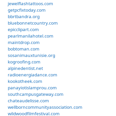
jewelflashtattoos.com
getpcfixtoday.com
bbrtbandra.org
bluebonnetcountry.com
epicclipart.com
pearlmanilahotel.com
maintdrop.com
bobtoman.com
sosanimauxtunisie.org
kogroofing.com
alpinedentist.net
radioenergiadance.com
kookotheek.com
panayiotislamprou.com
southcampusgateway.com
chateaudelisse.com
wellborncommunityassociation.com
wildwoodfilmfestival.com