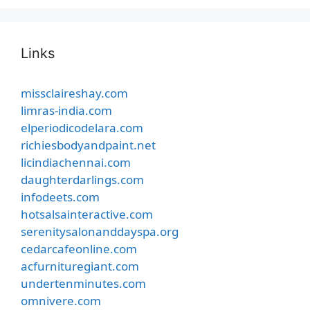
Links
missclaireshay.com
limras-india.com
elperiodicodelara.com
richiesbodyandpaint.net
licindiachennai.com
daughterdarlings.com
infodeets.com
hotsalsainteractive.com
serenitysalonanddayspa.org
cedarcafeonline.com
acfurnituregiant.com
undertenminutes.com
omnivere.com