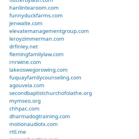
hanlintearoom.com
funnyduckfarms.com
jenwaite.com
elevatemanagementgroup.com
leroyzimmerman.com
drfinley.net
flemingfamilylaw.com
rnrwine.com
lakeoswegorowing.com
fuquayfamilycounseling.com
agouveia.com
secondbaptistchurchofolathe.org
mymseo.org
chhpac.com
dharmadogtraining.com
motionaudiotx.com
rttl.me