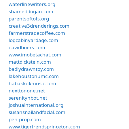
waterlinewriters.org
shameddogan.com
parentsoftots.org
creative3drenderings.com
farmerstradecoffee.com
logcabinyardage.com
davidboers.com
www.imobetachat.com
mattdickstein.com
badlydrawntoy.com
lakehoustonumc.com
habakkukmusic.com
nexttonone.net
serenityhbot.net
joshuainternational.org
susansnailandfacial.com
pen-prop.com
www.tigertrendsprinceton.com