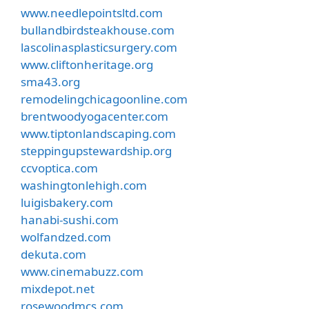
www.needlepointsltd.com
bullandbirdsteakhouse.com
lascolinasplasticsurgery.com
www.cliftonheritage.org
sma43.org
remodelingchicagoonline.com
brentwoodyogacenter.com
www.tiptonlandscaping.com
steppingupstewardship.org
ccvoptica.com
washingtonlehigh.com
luigisbakery.com
hanabi-sushi.com
wolfandzed.com
dekuta.com
www.cinemabuzz.com
mixdepot.net
rosewoodmcs.com