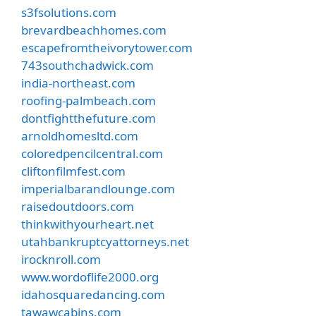
s3fsolutions.com
brevardbeachhomes.com
escapefromtheivorytower.com
743southchadwick.com
india-northeast.com
roofing-palmbeach.com
dontfightthefuture.com
arnoldhomesltd.com
coloredpencilcentral.com
cliftonfilmfest.com
imperialbarandlounge.com
raisedoutdoors.com
thinkwithyourheart.net
utahbankruptcyattorneys.net
irocknroll.com
www.wordoflife2000.org
idahosquaredancing.com
tawawcabins.com