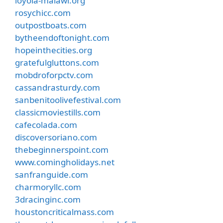
loyola-malawi.org
rosychicc.com
outpostboats.com
bytheendoftonight.com
hopeinthecities.org
gratefulgluttons.com
mobdroforpctv.com
cassandrasturdy.com
sanbenitoolivefestival.com
classicmoviestills.com
cafecolada.com
discoversoriano.com
thebeginnerspoint.com
www.comingholidays.net
sanfranguide.com
charmoryllc.com
3dracinginc.com
houstoncriticalmass.com