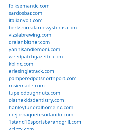
folksemantic.com
sardosbar.com
italianvolt.com
berkshirealarmssystems.com
vizslabrewing.com
dralanbittner.com
yannisandlemoni.com
weedpatchgazette.com
kblinc.com
eriesingletrack.com
pamperedpetsnorthport.com
rosiemade.com
tupelodoughnuts.com
olathekidsdentistry.com
hanleyfuneralhomeinc.com
mejorpaquetesorlando.com
1stand10sportsbarandgrill.com
w4btx.com