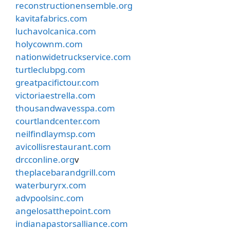
reconstructionensemble.org
kavitafabrics.com
luchavolcanica.com
holycownm.com
nationwidetruckservice.com
turtleclubpg.com
greatpacifictour.com
victoriaestrella.com
thousandwavesspa.com
courtlandcenter.com
neilfindlaymsp.com
avicollisrestaurant.com
drcconline.org
v
theplacebarandgrill.com
waterburyrx.com
advpoolsinc.com
angelosatthepoint.com
indianapastorsalliance.com