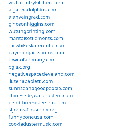
visitcountrykitchen.com
algarve-dolphins.com
alanveingrad.com
ginosonhiggins.com
wutungprinting.com
maritalsettlements.com
milwbikeskaterental.com
baymontjacksonms.com
townofaltonany.com
pglax.org
negativespacecleveland.com
liuteriapaoletti.com
sunriseandgoodpeople.com
chinesedrywallproblem.com
bendthreesistersinn.com
stjohns-flossmoor.org
funnyboneusa.com
cookiedustermusic.com