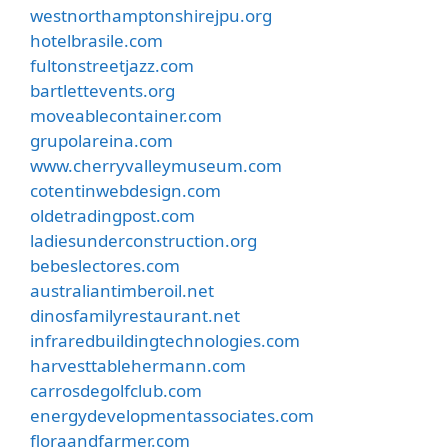
westnorthamptonshirejpu.org
hotelbrasile.com
fultonstreetjazz.com
bartlettevents.org
moveablecontainer.com
grupolareina.com
www.cherryvalleymuseum.com
cotentinwebdesign.com
oldetradingpost.com
ladiesunderconstruction.org
bebeslectores.com
australiantimberoil.net
dinosfamilyrestaurant.net
infraredbuildingtechnologies.com
harvesttablehermann.com
carrosdegolfclub.com
energydevelopmentassociates.com
floraandfarmer.com