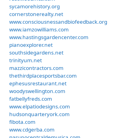
sycamorehistory.org
cornerstonerealty.net
www.consciousnessandbiofeedback.org
www.iamzowilliams.com
www.hastingsgardencenter.com
pianoexplorer.net
southsidegardens.net
trinityum.net
mazzicontractors.com
thethirdplacesportsbar.com
ephesusrestaurant.net
woodyswellington.com
fatbellyfreds.com
www.elpatiodesigns.com
hudsonquarteryork.com
fibota.com
www.cdgerba.com
parunocentraldemusica.com