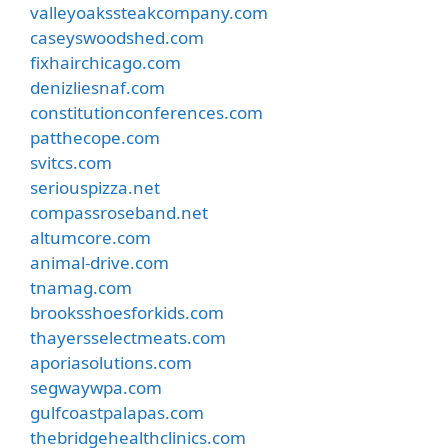
valleyoakssteakcompany.com
caseyswoodshed.com
fixhairchicago.com
denizliesnaf.com
constitutionconferences.com
patthecope.com
svitcs.com
seriouspizza.net
compassroseband.net
altumcore.com
animal-drive.com
tnamag.com
brooksshoesforkids.com
thayersselectmeats.com
aporiasolutions.com
segwaywpa.com
gulfcoastpalapas.com
thebridgehealthclinics.com