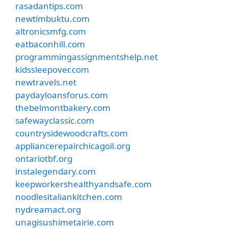
rasadantips.com
newtimbuktu.com
altronicsmfg.com
eatbaconhill.com
programmingassignmentshelp.net
kidssleepover.com
newtravels.net
paydayloansforus.com
thebelmontbakery.com
safewayclassic.com
countrysidewoodcrafts.com
appliancerepairchicagoil.org
ontariotbf.org
instalegendary.com
keepworkershealthyandsafe.com
noodlesitaliankitchen.com
nydreamact.org
unagisushimetairie.com