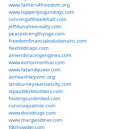
www.fathers4freedom.org
www.topperlyngundogs.com
runningoftheelkhalf.com
jeffdunaheerealty.com
peacestrengthyoga.com
freedomfinancialsolutionsinc.com
flexfoldtraps.com
amendsracingengines.com
www.kortormorthai.com
www.fatandqueer.com
anneashleyumc.org
landsurveyskansascity.com
stpauldeckbuilders.com
footingsunlimited.com
runsnoqualmie.com
www.docsdrugs.com
www.margiesdiner.com
fdlchowder.com