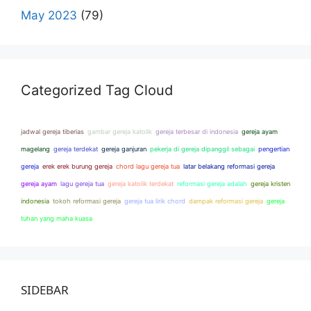
May 2023
(79)
Categorized Tag Cloud
jadwal gereja tiberias
gambar gereja katolik
gereja terbesar di indonesia
gereja ayam
magelang
gereja terdekat
gereja ganjuran
pekerja di gereja dipanggil sebagai
pengertian
gereja
erek erek burung gereja
chord lagu gereja tua
latar belakang reformasi gereja
gereja ayam
lagu gereja tua
gereja katolik terdekat
reformasi gereja adalah
gereja kristen
indonesia
tokoh reformasi gereja
gereja tua lirik chord
dampak reformasi gereja
gereja
tuhan yang maha kuasa
SIDEBAR