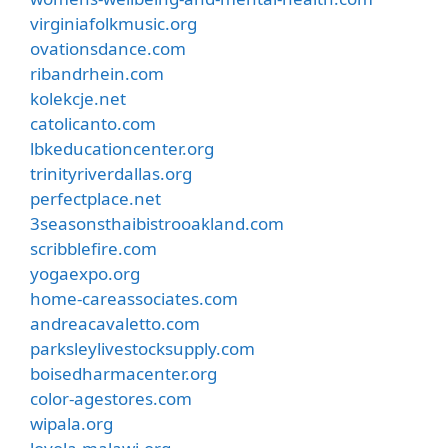
virginiafolkmusic.org
ovationsdance.com
ribandrhein.com
kolekcje.net
catolicanto.com
lbkeducationcenter.org
trinityriverdallas.org
perfectplace.net
3seasonsthaibistrooakland.com
scribblefire.com
yogaexpo.org
home-careassociates.com
andreacavaletto.com
parksleylivestocksupply.com
boisedharmacenter.org
color-agestores.com
wipala.org