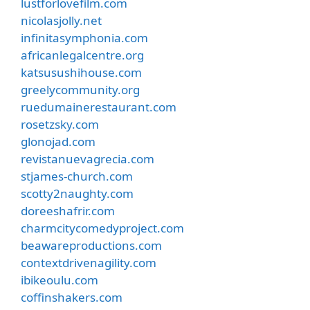
lustforlovefilm.com
nicolasjolly.net
infinitasymphonia.com
africanlegalcentre.org
katsusushihouse.com
greelycommunity.org
ruedumainerestaurant.com
rosetzsky.com
glonojad.com
revistanuevagrecia.com
stjames-church.com
scotty2naughty.com
doreeshafrir.com
charmcitycomedyproject.com
beawareproductions.com
contextdrivenagility.com
ibikeoulu.com
coffinshakers.com