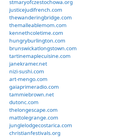
stmaryofczestochowa.org
justicejudifrench.com
thewanderingbridge.com
themalleablemom.com
kennethcoletime.com
hungryburlington.com
brunswickatlongstown.com
tartinemaplecuisine.com
janekramer.net
nizi-sushi.com
art-mengo.com
gaiaprimeradio.com
tammiebrown.net
dutonc.com
thelongescape.com
mattolegrange.com
junglelodgecostarica.com
christianfestivals.org