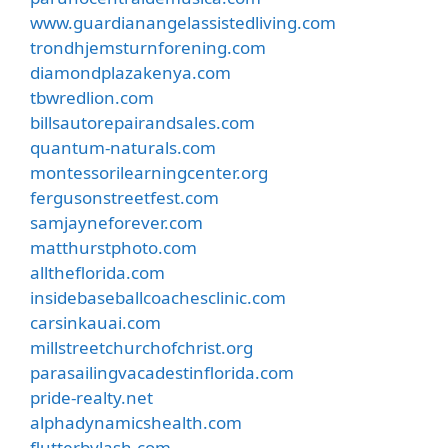
www.guardianangelassistedliving.com
trondhjemsturnforening.com
diamondplazakenya.com
tbwredlion.com
billsautorepairandsales.com
quantum-naturals.com
montessorilearningcenter.org
fergusonstreetfest.com
samjayneforever.com
matthurstphoto.com
alltheflorida.com
insidebaseballcoachesclinic.com
carsinkauai.com
millstreetchurchofchrist.org
parasailingvacadestinflorida.com
pride-realty.net
alphadynamicshealth.com
flutterbylash.com