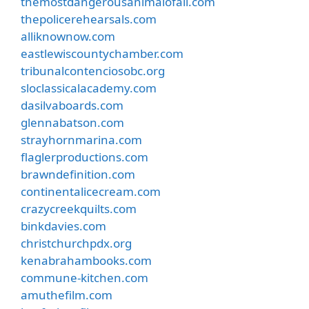
themostdangerousanimalofall.com
thepolicerehearsals.com
alliknownow.com
eastlewiscountychamber.com
tribunalcontenciosobc.org
sloclassicalacademy.com
dasilvaboards.com
glennabatson.com
strayhornmarina.com
flaglerproductions.com
brawndefinition.com
continentalicecream.com
crazycreekquilts.com
binkdavies.com
christchurchpdx.org
kenabrahambooks.com
commune-kitchen.com
amuthefilm.com