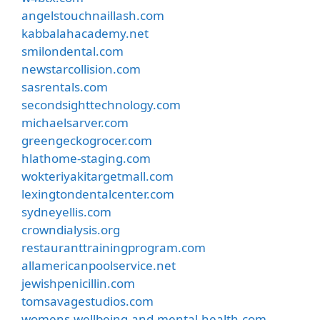
angelstouchnaillash.com
kabbalahacademy.net
smilondental.com
newstarcollision.com
sasrentals.com
secondsighttechnology.com
michaelsarver.com
greengeckogrocer.com
hlathome-staging.com
wokteriyakitargetmall.com
lexingtondentalcenter.com
sydneyellis.com
crowndialysis.org
restauranttrainingprogram.com
allamericanpoolservice.net
jewishpenicillin.com
tomsavagestudios.com
womens-wellbeing-and-mental-health.com