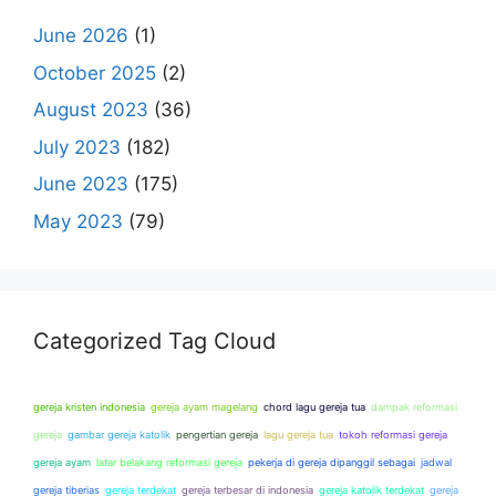
June 2026
(1)
October 2025
(2)
August 2023
(36)
July 2023
(182)
June 2023
(175)
May 2023
(79)
Categorized Tag Cloud
gereja kristen indonesia
gereja ayam magelang
chord lagu gereja tua
dampak reformasi
gereja
gambar gereja katolik
pengertian gereja
lagu gereja tua
tokoh reformasi gereja
gereja ayam
latar belakang reformasi gereja
pekerja di gereja dipanggil sebagai
jadwal
gereja tiberias
gereja terdekat
gereja terbesar di indonesia
gereja katolik terdekat
gereja