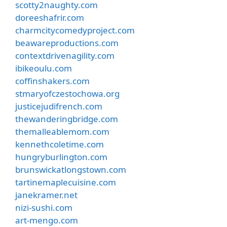
scotty2naughty.com
doreeshafrir.com
charmcitycomedyproject.com
beawareproductions.com
contextdrivenagility.com
ibikeoulu.com
coffinshakers.com
stmaryofczestochowa.org
justicejudifrench.com
thewanderingbridge.com
themalleablemom.com
kennethcoletime.com
hungryburlington.com
brunswickatlongstown.com
tartinemaplecuisine.com
janekramer.net
nizi-sushi.com
art-mengo.com