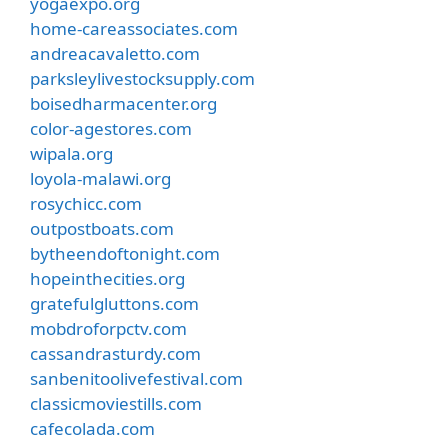
yogaexpo.org
home-careassociates.com
andreacavaletto.com
parksleylivestocksupply.com
boisedharmacenter.org
color-agestores.com
wipala.org
loyola-malawi.org
rosychicc.com
outpostboats.com
bytheendoftonight.com
hopeinthecities.org
gratefulgluttons.com
mobdroforpctv.com
cassandrasturdy.com
sanbenitoolivefestival.com
classicmoviestills.com
cafecolada.com