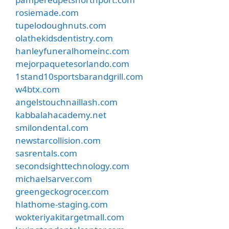
rosiemade.com
tupelodoughnuts.com
olathekidsdentistry.com
hanleyfuneralhomeinc.com
mejorpaquetesorlando.com
1stand10sportsbarandgrill.com
w4btx.com
angelstouchnaillash.com
kabbalahacademy.net
smilondental.com
newstarcollision.com
sasrentals.com
secondsighttechnology.com
michaelsarver.com
greengeckogrocer.com
hlathome-staging.com
wokteriyakitargetmall.com