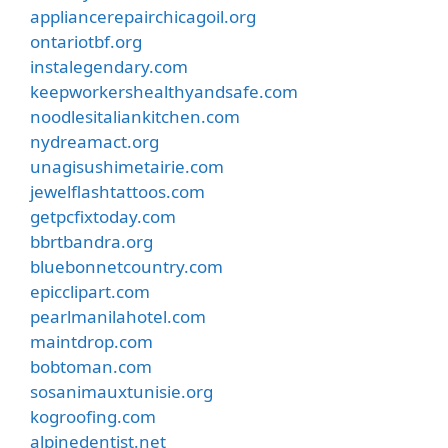
appliancerepairchicagoil.org
ontariotbf.org
instalegendary.com
keepworkershealthyandsafe.com
noodlesitaliankitchen.com
nydreamact.org
unagisushimetairie.com
jewelflashtattoos.com
getpcfixtoday.com
bbrtbandra.org
bluebonnetcountry.com
epicclipart.com
pearlmanilahotel.com
maintdrop.com
bobtoman.com
sosanimauxtunisie.org
kogroofing.com
alpinedentist.net