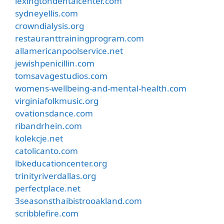
lexingtondentalcenter.com
sydneyellis.com
crowndialysis.org
restauranttrainingprogram.com
allamericanpoolservice.net
jewishpenicillin.com
tomsavagestudios.com
womens-wellbeing-and-mental-health.com
virginiafolkmusic.org
ovationsdance.com
ribandrhein.com
kolekcje.net
catolicanto.com
lbkeducationcenter.org
trinityriverdallas.org
perfectplace.net
3seasonsthaibistrooakland.com
scribblefire.com