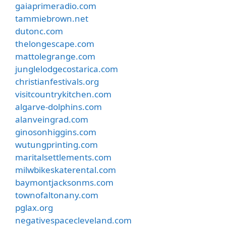
gaiaprimeradio.com
tammiebrown.net
dutonc.com
thelongescape.com
mattolegrange.com
junglelodgecostarica.com
christianfestivals.org
visitcountrykitchen.com
algarve-dolphins.com
alanveingrad.com
ginosonhiggins.com
wutungprinting.com
maritalsettlements.com
milwbikeskaterental.com
baymontjacksonms.com
townofaltonany.com
pglax.org
negativespacecleveland.com