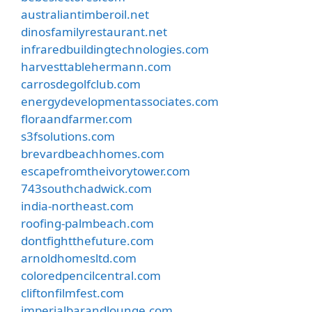
australiantimberoil.net
dinosfamilyrestaurant.net
infraredbuildingtechnologies.com
harvesttablehermann.com
carrosdegolfclub.com
energydevelopmentassociates.com
floraandfarmer.com
s3fsolutions.com
brevardbeachhomes.com
escapefromtheivorytower.com
743southchadwick.com
india-northeast.com
roofing-palmbeach.com
dontfightthefuture.com
arnoldhomesltd.com
coloredpencilcentral.com
cliftonfilmfest.com
imperialbarandlounge.com