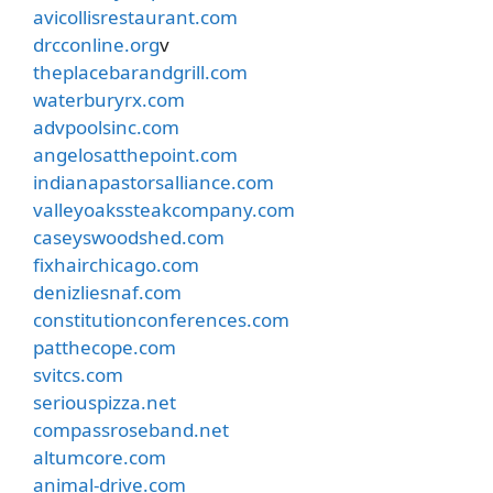
avicollisrestaurant.com
drcconline.org
v
theplacebarandgrill.com
waterburyrx.com
advpoolsinc.com
angelosatthepoint.com
indianapastorsalliance.com
valleyoakssteakcompany.com
caseyswoodshed.com
fixhairchicago.com
denizliesnaf.com
constitutionconferences.com
patthecope.com
svitcs.com
seriouspizza.net
compassroseband.net
altumcore.com
animal-drive.com