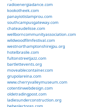
radioenergiadance.com
kookotheek.com
panayiotislamprou.com
southcampusgateway.com
chateaudelisse.com
wellborncommunityassociation.com
wildwoodfilmfestival.com
westnorthamptonshirejpu.org
hotelbrasile.com
fultonstreetjazz.com
bartlettevents.org
moveablecontainer.com
grupolareina.com
www.cherryvalleymuseum.com
cotentinwebdesign.com
oldetradingpost.com
ladiesunderconstruction.org
bebeslectores.com