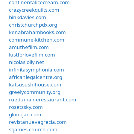
continentalicecream.com
crazycreekquilts.com
binkdavies.com
christchurchpdx.org
kenabrahambooks.com
commune-kitchen.com
amuthefilm.com
lustforlovefilm.com
nicolasjolly.net
infinitasymphonia.com
africanlegalcentre.org
katsusushihouse.com
greelycommunity.org
ruedumainerestaurant.com
rosetzsky.com
glonojad.com
revistanuevagrecia.com
stjames-church.com