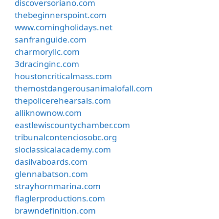
discoversoriano.com
thebeginnerspoint.com
www.comingholidays.net
sanfranguide.com
charmoryllc.com
3dracinginc.com
houstoncriticalmass.com
themostdangerousanimalofall.com
thepolicerehearsals.com
alliknownow.com
eastlewiscountychamber.com
tribunalcontenciosobc.org
sloclassicalacademy.com
dasilvaboards.com
glennabatson.com
strayhornmarina.com
flaglerproductions.com
brawndefinition.com