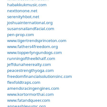
habakkukmusic.com
nexttonone.net
serenityhbot.net
joshuainternational.org
susansnailandfacial.com
pen-prop.com
www.tigertrendsprinceton.com
www.fathers4freedom.org
www.topperlyngundogs.com
runningoftheelkhalf.com
jeffdunaheerealty.com
peacestrengthyoga.com
freedomfinancialsolutionsinc.com
flexfoldtraps.com
amendsracingengines.com
www.kortormorthai.com
www.fatandqueer.com
anneashleyumc.org