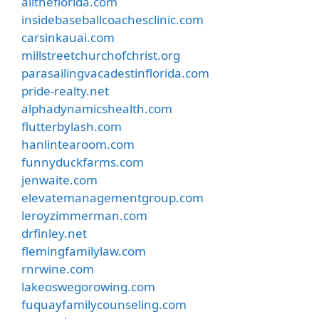
alltheflorida.com
insidebaseballcoachesclinic.com
carsinkauai.com
millstreetchurchofchrist.org
parasailingvacadestinflorida.com
pride-realty.net
alphadynamicshealth.com
flutterbylash.com
hanlintearoom.com
funnyduckfarms.com
jenwaite.com
elevatemanagementgroup.com
leroyzimmerman.com
drfinley.net
flemingfamilylaw.com
rnrwine.com
lakeoswegorowing.com
fuquayfamilycounseling.com