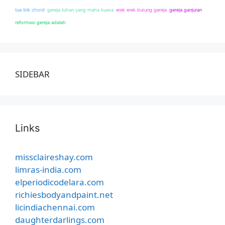
tua lirik chord
gereja tuhan yang maha kuasa
erek erek burung gereja
gereja ganjuran
reformasi gereja adalah
SIDEBAR
Links
missclaireshay.com
limras-india.com
elperiodicodelara.com
richiesbodyandpaint.net
licindiachennai.com
daughterdarlings.com