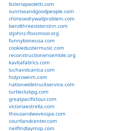
liuteriapaoletti.com
sunriseandgoodpeople.com
chinesedrywallproblem.com
bendthreesistersinn.com
stjohns-flossmoor.org
funnyboneusa.com
cookiedustermusic.com
reconstructionensemble.org
kavitafabrics.com
luchavolcanica.com
holycownm.com
nationwidetruckservice.com
turtleclubpg.com
greatpacifictour.com
victoriaestrella.com
thousandwavesspa.com
courtlandcenter.com
neilfindlaymsp.com