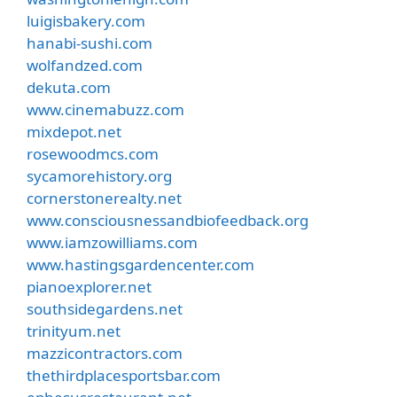
luigisbakery.com
hanabi-sushi.com
wolfandzed.com
dekuta.com
www.cinemabuzz.com
mixdepot.net
rosewoodmcs.com
sycamorehistory.org
cornerstonerealty.net
www.consciousnessandbiofeedback.org
www.iamzowilliams.com
www.hastingsgardencenter.com
pianoexplorer.net
southsidegardens.net
trinityum.net
mazzicontractors.com
thethirdplacesportsbar.com