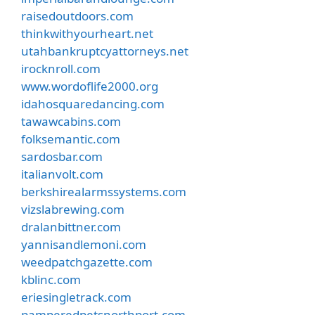
raisedoutdoors.com
thinkwithyourheart.net
utahbankruptcyattorneys.net
irocknroll.com
www.wordoflife2000.org
idahosquaredancing.com
tawawcabins.com
folksemantic.com
sardosbar.com
italianvolt.com
berkshirealarmssystems.com
vizslabrewing.com
dralanbittner.com
yannisandlemoni.com
weedpatchgazette.com
kblinc.com
eriesingletrack.com
pamperedpetsnorthport.com