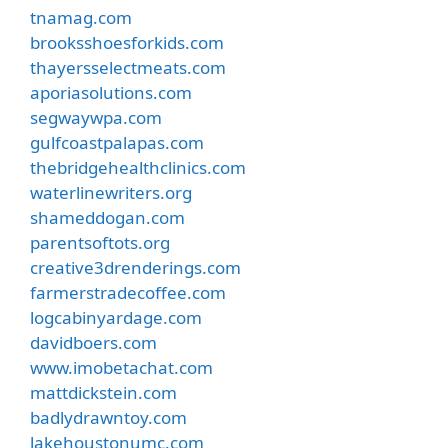
tnamag.com
brooksshoesforkids.com
thayersselectmeats.com
aporiasolutions.com
segwaywpa.com
gulfcoastpalapas.com
thebridgehealthclinics.com
waterlinewriters.org
shameddogan.com
parentsoftots.org
creative3drenderings.com
farmerstradecoffee.com
logcabinyardage.com
davidboers.com
www.imobetachat.com
mattdickstein.com
badlydrawntoy.com
lakehoustonumc.com