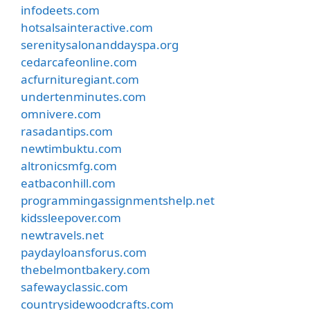
infodeets.com
hotsalsainteractive.com
serenitysalonanddayspa.org
cedarcafeonline.com
acfurnituregiant.com
undertenminutes.com
omnivere.com
rasadantips.com
newtimbuktu.com
altronicsmfg.com
eatbaconhill.com
programmingassignmentshelp.net
kidssleepover.com
newtravels.net
paydayloansforus.com
thebelmontbakery.com
safewayclassic.com
countrysidewoodcrafts.com