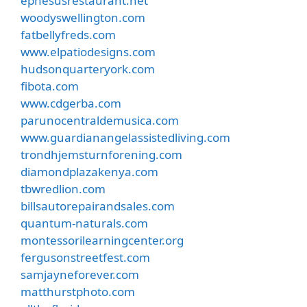
ephesusrestaurant.net
woodyswellington.com
fatbellyfreds.com
www.elpatiodesigns.com
hudsonquarteryork.com
fibota.com
www.cdgerba.com
parunocentraldemusica.com
www.guardianangelassistedliving.com
trondhjemsturnforening.com
diamondplazakenya.com
tbwredlion.com
billsautorepairandsales.com
quantum-naturals.com
montessorilearningcenter.org
fergusonstreetfest.com
samjayneforever.com
matthurstphoto.com