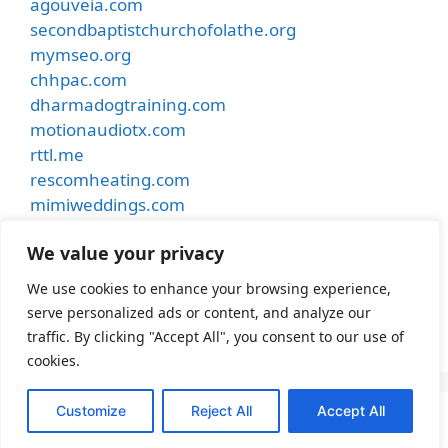
agouveia.com
secondbaptistchurchofolathe.org
mymseo.org
chhpac.com
dharmadogtraining.com
motionaudiotx.com
rttl.me
rescomheating.com
mimiweddings.com
besthostinnkansascity.com
We value your privacy
smithdentalcare.net
undergroundmusiccafe.com
We use cookies to enhance your browsing experience,
samhubermusic.com
serve personalized ads or content, and analyze our
apexfence.net
traffic. By clicking "Accept All", you consent to our use of
cookies.
Customize
Reject All
Accept All
© 2026 Lakehoustonumc
• Built with
GeneratePress