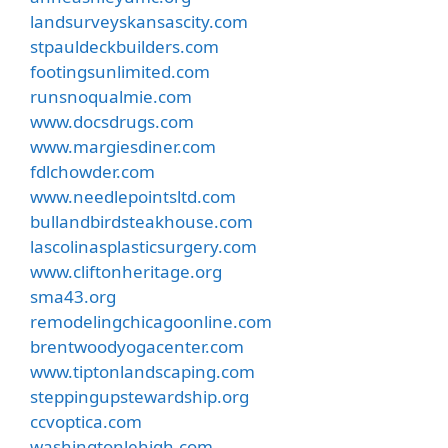
landsurveyskansascity.com
stpauldeckbuilders.com
footingsunlimited.com
runsnoqualmie.com
www.docsdrugs.com
www.margiesdiner.com
fdlchowder.com
www.needlepointsltd.com
bullandbirdsteakhouse.com
lascolinasplasticsurgery.com
www.cliftonheritage.org
sma43.org
remodelingchicagoonline.com
brentwoodyogacenter.com
www.tiptonlandscaping.com
steppingupstewardship.org
ccvoptica.com
washingtonlehigh.com