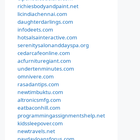
richiesbodyandpaint.net
licindiachennai.com
daughterdarlings.com
infodeets.com
hotsalsainteractive.com
serenitysalonanddayspa.org
cedarcafeonline.com
acfurnituregiant.com
undertenminutes.com
omnivere.com
rasadantips.com
newtimbuktu.com
altronicsmfg.com
eatbaconhill.com
programmingassignmentshelp.net
kidssleepover.com
newtravels.net
paydayloansforus.com