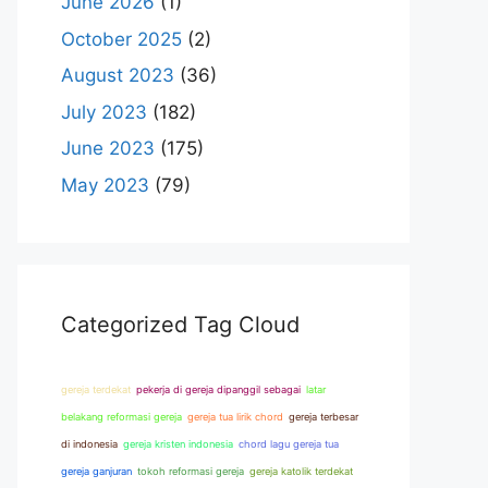
June 2026
(1)
October 2025
(2)
August 2023
(36)
July 2023
(182)
June 2023
(175)
May 2023
(79)
Categorized Tag Cloud
gereja terdekat
pekerja di gereja dipanggil sebagai
latar
belakang reformasi gereja
gereja tua lirik chord
gereja terbesar
di indonesia
gereja kristen indonesia
chord lagu gereja tua
gereja ganjuran
tokoh reformasi gereja
gereja katolik terdekat