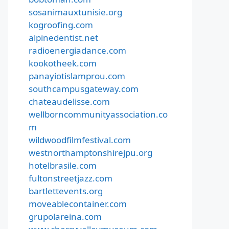
sosanimauxtunisie.org
kogroofing.com
alpinedentist.net
radioenergiadance.com
kookotheek.com
panayiotislamprou.com
southcampusgateway.com
chateaudelisse.com
wellborncommunityassociation.co
m
wildwoodfilmfestival.com
westnorthamptonshirejpu.org
hotelbrasile.com
fultonstreetjazz.com
bartlettevents.org
moveablecontainer.com
grupolareina.com