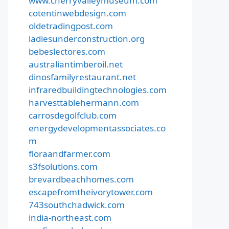
www.cherryvalleymuseum.com
cotentinwebdesign.com
oldetradingpost.com
ladiesunderconstruction.org
bebeslectores.com
australiantimberoil.net
dinosfamilyrestaurant.net
infraredbuildingtechnologies.com
harvesttablehermann.com
carrosdegolfclub.com
energydevelopmentassociates.co
m
floraandfarmer.com
s3fsolutions.com
brevardbeachhomes.com
escapefromtheivorytower.com
743southchadwick.com
india-northeast.com