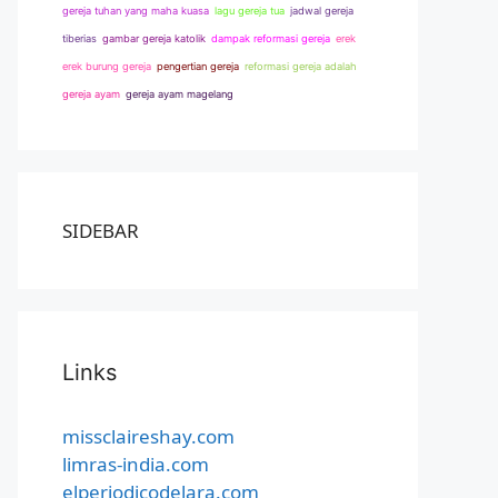
gereja tuhan yang maha kuasa
lagu gereja tua
jadwal gereja
tiberias
gambar gereja katolik
dampak reformasi gereja
erek
erek burung gereja
pengertian gereja
reformasi gereja adalah
gereja ayam
gereja ayam magelang
SIDEBAR
Links
missclaireshay.com
limras-india.com
elperiodicodelara.com