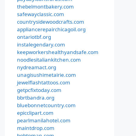
thebelmontbakery.com
safewayclassic.com
countrysidewoodcrafts.com
appliancerepairchicagoil.org
ontariotbf.org
instalegendary.com
keepworkershealthyandsafe.com
noodlesitaliankitchen.com
nydreamact.org
unagisushimetairie.com
jewelflashtattoos.com
getpcfixtoday.com
bbrtbandra.org
bluebonnetcountry.com
epicclipart.com
pearlmanilahotel.com
maintdrop.com
bobtoman.com