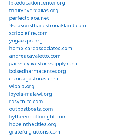
lbkeducationcenter.org
trinityriverdallas.org
perfectplace.net
3seasonsthaibistrooakland.com
scribblefire.com
yogaexpo.org
home-careassociates.com
andreacavaletto.com
parksleylivestocksupply.com
boisedharmacenter.org
color-agestores.com
wipala.org
loyola-malawi.org
rosychicc.com
outpostboats.com
bytheendoftonight.com
hopeinthecities.org
gratefulgluttons.com