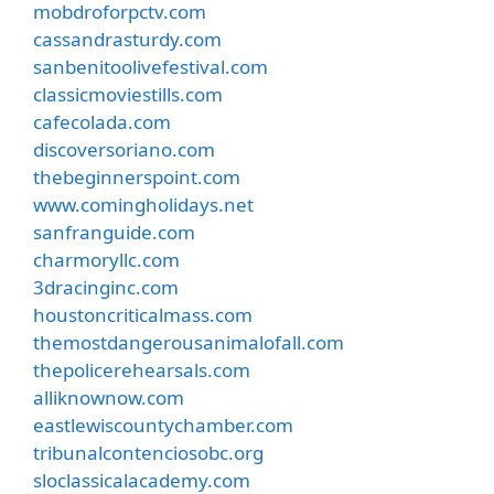
mobdroforpctv.com
cassandrasturdy.com
sanbenitoolivefestival.com
classicmoviestills.com
cafecolada.com
discoversoriano.com
thebeginnerspoint.com
www.comingholidays.net
sanfranguide.com
charmoryllc.com
3dracinginc.com
houstoncriticalmass.com
themostdangerousanimalofall.com
thepolicerehearsals.com
alliknownow.com
eastlewiscountychamber.com
tribunalcontenciosobc.org
sloclassicalacademy.com