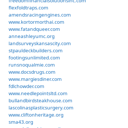
freedomfinancialsolutionsinc.com
flexfoldtraps.com
amendsracingengines.com
www.kortormorthai.com
www.fatandqueer.com
anneashleyumc.org
landsurveyskansascity.com
stpauldeckbuilders.com
footingsunlimited.com
runsnoqualmie.com
www.docsdrugs.com
www.margiesdiner.com
fdlchowder.com
www.needlepointsltd.com
bullandbirdsteakhouse.com
lascolinasplasticsurgery.com
www.cliftonheritage.org
sma43.org