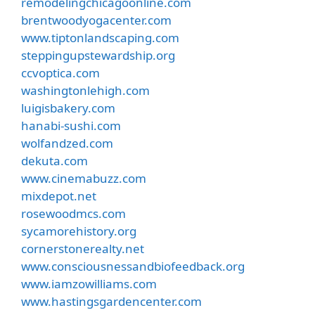
remodelingchicagoonline.com
brentwoodyogacenter.com
www.tiptonlandscaping.com
steppingupstewardship.org
ccvoptica.com
washingtonlehigh.com
luigisbakery.com
hanabi-sushi.com
wolfandzed.com
dekuta.com
www.cinemabuzz.com
mixdepot.net
rosewoodmcs.com
sycamorehistory.org
cornerstonerealty.net
www.consciousnessandbiofeedback.org
www.iamzowilliams.com
www.hastingsgardencenter.com