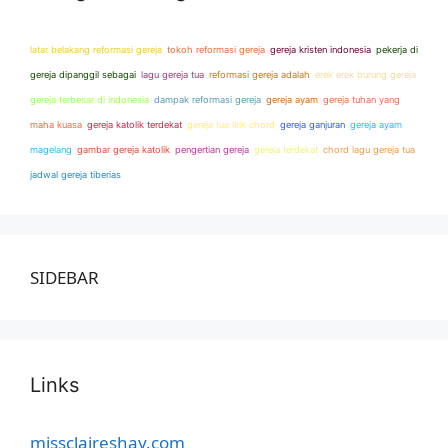
latar belakang reformasi gereja
tokoh reformasi gereja
gereja kristen indonesia
pekerja di
gereja dipanggil sebagai
lagu gereja tua
reformasi gereja adalah
erek erek burung gereja
gereja terbesar di indonesia
dampak reformasi gereja
gereja ayam
gereja tuhan yang
maha kuasa
gereja katolik terdekat
gereja tua lirik chord
gereja ganjuran
gereja ayam
magelang
gambar gereja katolik
pengertian gereja
gereja terdekat
chord lagu gereja tua
jadwal gereja tiberias
SIDEBAR
Links
missclaireshay.com