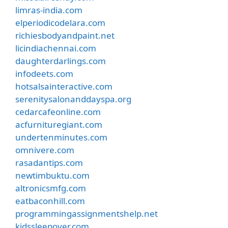
limras-india.com
elperiodicodelara.com
richiesbodyandpaint.net
licindiachennai.com
daughterdarlings.com
infodeets.com
hotsalsainteractive.com
serenitysalonanddayspa.org
cedarcafeonline.com
acfurnituregiant.com
undertenminutes.com
omnivere.com
rasadantips.com
newtimbuktu.com
altronicsmfg.com
eatbaconhill.com
programmingassignmentshelp.net
kidssleepover.com