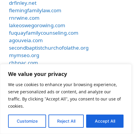
drfinley.net
flemingfamilylaw.com
rnrwine.com
lakeoswegorowing.com
fuquayfamilycounseling.com
agouveia.com
secondbaptistchurchofolathe.org
mymseo.org
chhpac.com
dharmadogtraining.com
We value your privacy
motionaudiotx.com
rttl.me
We use cookies to enhance your browsing experience,
serve personalized ads or content, and analyze our
rescomheating.com
traffic. By clicking "Accept All", you consent to our use of
mimiweddings.com
cookies.
besthostinnkansascity.com
smithdentalcare.net
Customize
Reject All
Accept All
undergroundmusiccafe.com
samhubermusic.com