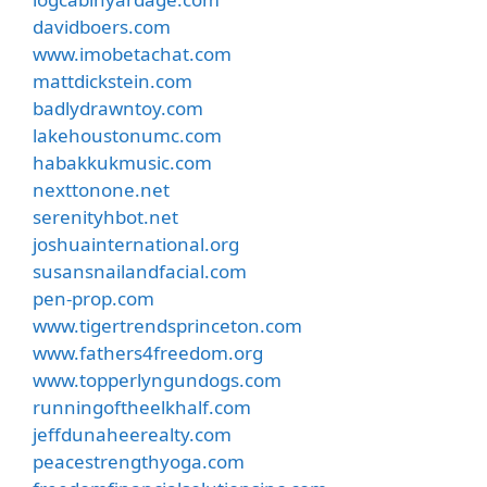
davidboers.com
www.imobetachat.com
mattdickstein.com
badlydrawntoy.com
lakehoustonumc.com
habakkukmusic.com
nexttonone.net
serenityhbot.net
joshuainternational.org
susansnailandfacial.com
pen-prop.com
www.tigertrendsprinceton.com
www.fathers4freedom.org
www.topperlyngundogs.com
runningoftheelkhalf.com
jeffdunaheerealty.com
peacestrengthyoga.com