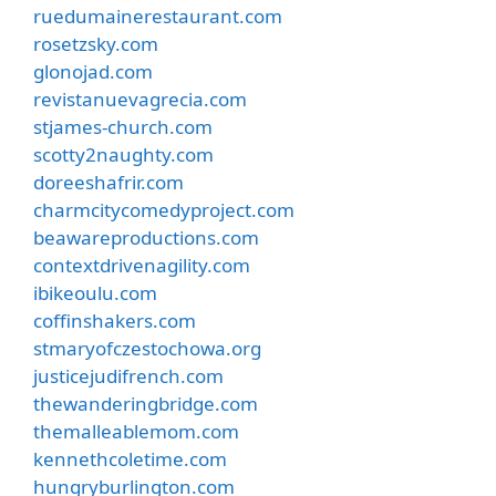
ruedumainerestaurant.com
rosetzsky.com
glonojad.com
revistanuevagrecia.com
stjames-church.com
scotty2naughty.com
doreeshafrir.com
charmcitycomedyproject.com
beawareproductions.com
contextdrivenagility.com
ibikeoulu.com
coffinshakers.com
stmaryofczestochowa.org
justicejudifrench.com
thewanderingbridge.com
themalleablemom.com
kennethcoletime.com
hungryburlington.com