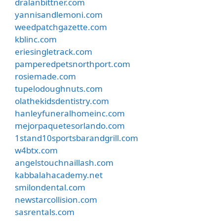
dralanbittner.com
yannisandlemoni.com
weedpatchgazette.com
kblinc.com
eriesingletrack.com
pamperedpetsnorthport.com
rosiemade.com
tupelodoughnuts.com
olathekidsdentistry.com
hanleyfuneralhomeinc.com
mejorpaquetesorlando.com
1stand10sportsbarandgrill.com
w4btx.com
angelstouchnaillash.com
kabbalahacademy.net
smilondental.com
newstarcollision.com
sasrentals.com