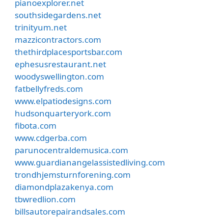
pianoexplorer.net
southsidegardens.net
trinityum.net
mazzicontractors.com
thethirdplacesportsbar.com
ephesusrestaurant.net
woodyswellington.com
fatbellyfreds.com
www.elpatiodesigns.com
hudsonquarteryork.com
fibota.com
www.cdgerba.com
parunocentraldemusica.com
www.guardianangelassistedliving.com
trondhjemsturnforening.com
diamondplazakenya.com
tbwredlion.com
billsautorepairandsales.com