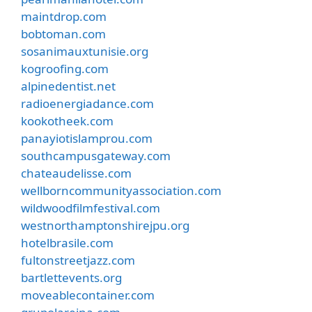
maintdrop.com
bobtoman.com
sosanimauxtunisie.org
kogroofing.com
alpinedentist.net
radioenergiadance.com
kookotheek.com
panayiotislamprou.com
southcampusgateway.com
chateaudelisse.com
wellborncommunityassociation.com
wildwoodfilmfestival.com
westnorthamptonshirejpu.org
hotelbrasile.com
fultonstreetjazz.com
bartlettevents.org
moveablecontainer.com