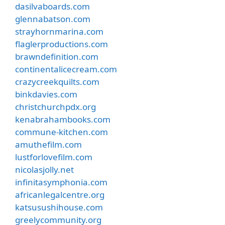
dasilvaboards.com
glennabatson.com
strayhornmarina.com
flaglerproductions.com
brawndefinition.com
continentalicecream.com
crazycreekquilts.com
binkdavies.com
christchurchpdx.org
kenabrahambooks.com
commune-kitchen.com
amuthefilm.com
lustforlovefilm.com
nicolasjolly.net
infinitasymphonia.com
africanlegalcentre.org
katsusushihouse.com
greelycommunity.org