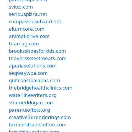
svitcs.com
seriouspizza.net
compassroseband.net
altumcore.com
animal-drive.com
tnamag.com
brooksshoesforkids.com
thayersselectmeats.com
aporiasolutions.com
segwaywpa.com
gulfcoastpalapas.com
thebridgehealthclinics.com
waterlinewriters.org
shameddogan.com
parentsoftots.org
creative3drenderings.com
farmerstradecoffee.com
logcabinyardage.com