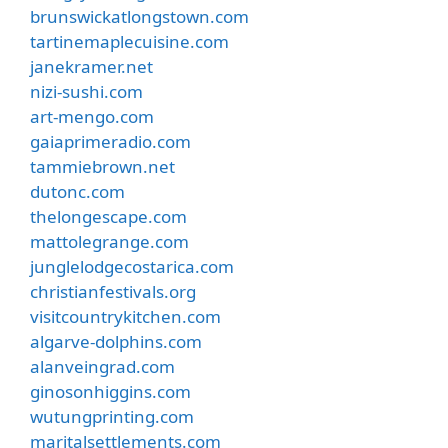
brunswickatlongstown.com
tartinemaplecuisine.com
janekramer.net
nizi-sushi.com
art-mengo.com
gaiaprimeradio.com
tammiebrown.net
dutonc.com
thelongescape.com
mattolegrange.com
junglelodgecostarica.com
christianfestivals.org
visitcountrykitchen.com
algarve-dolphins.com
alanveingrad.com
ginosonhiggins.com
wutungprinting.com
maritalsettlements.com