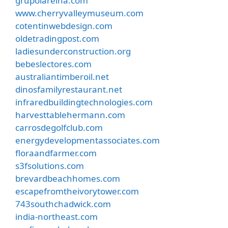
grupolareina.com
www.cherryvalleymuseum.com
cotentinwebdesign.com
oldetradingpost.com
ladiesunderconstruction.org
bebeslectores.com
australiantimberoil.net
dinosfamilyrestaurant.net
infraredbuildingtechnologies.com
harvesttablehermann.com
carrosdegolfclub.com
energydevelopmentassociates.com
floraandfarmer.com
s3fsolutions.com
brevardbeachhomes.com
escapefromtheivorytower.com
743southchadwick.com
india-northeast.com