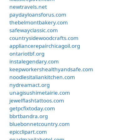
newtravels.net
paydayloansforus.com
thebelmontbakery.com
safewayclassic.com
countrysidewoodcrafts.com
appliancerepairchicagoil.org
ontariotbf.org
instalegendary.com
keepworkershealthyandsafe.com
noodlesitaliankitchen.com
nydreamact.org
unagisushimetairie.com
jewelflashtattoos.com
getpcfixtoday.com
bbrtbandra.org
bluebonnetcountry.com
epicclipart.com
pearlmanilahotel.com