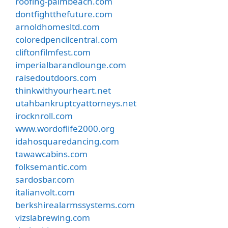
roofing-palmbeach.com
dontfightthefuture.com
arnoldhomesltd.com
coloredpencilcentral.com
cliftonfilmfest.com
imperialbarandlounge.com
raisedoutdoors.com
thinkwithyourheart.net
utahbankruptcyattorneys.net
irocknroll.com
www.wordoflife2000.org
idahosquaredancing.com
tawawcabins.com
folksemantic.com
sardosbar.com
italianvolt.com
berkshirealarmssystems.com
vizslabrewing.com