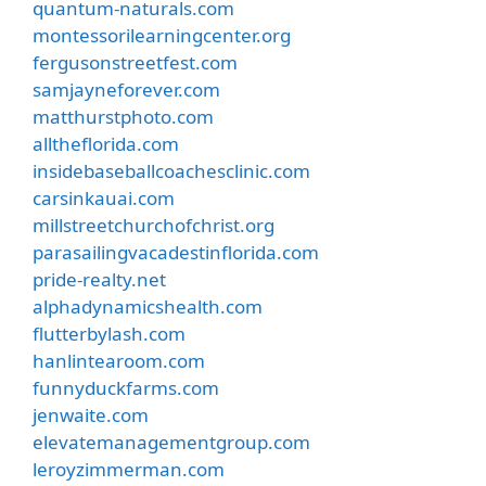
quantum-naturals.com
montessorilearningcenter.org
fergusonstreetfest.com
samjayneforever.com
matthurstphoto.com
alltheflorida.com
insidebaseballcoachesclinic.com
carsinkauai.com
millstreetchurchofchrist.org
parasailingvacadestinflorida.com
pride-realty.net
alphadynamicshealth.com
flutterbylash.com
hanlintearoom.com
funnyduckfarms.com
jenwaite.com
elevatemanagementgroup.com
leroyzimmerman.com