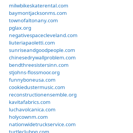
milwbikeskaterental.com
baymontjacksonms.com
townofaltonany.com
pglax.org
negativespacecleveland.com
liuteriapaoletti.com
sunriseandgoodpeople.com
chinesedrywallproblem.com
bendthreesistersinn.com
stjohns-flossmoor.org
funnyboneusa.com
cookiedustermusic.com
reconstructionensemble.org
kavitafabrics.com
luchavolcanica.com
holycownm.com
nationwidetruckservice.com
turtleclubpg.com