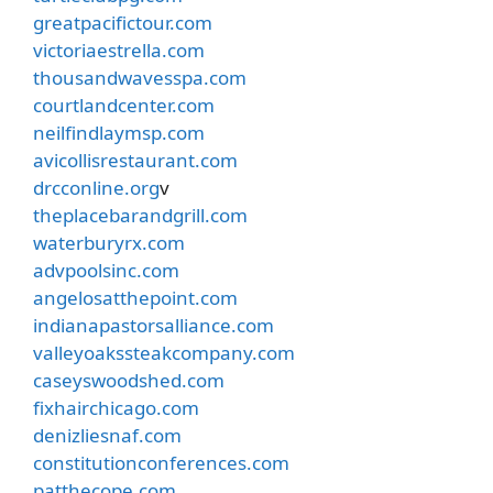
greatpacifictour.com
victoriaestrella.com
thousandwavesspa.com
courtlandcenter.com
neilfindlaymsp.com
avicollisrestaurant.com
drcconline.org
v
theplacebarandgrill.com
waterburyrx.com
advpoolsinc.com
angelosatthepoint.com
indianapastorsalliance.com
valleyoakssteakcompany.com
caseyswoodshed.com
fixhairchicago.com
denizliesnaf.com
constitutionconferences.com
patthecope.com