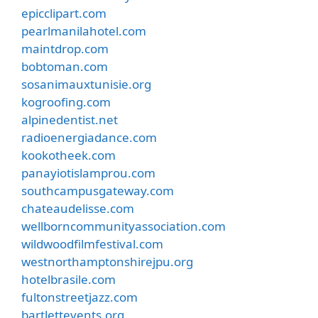
epicclipart.com
pearlmanilahotel.com
maintdrop.com
bobtoman.com
sosanimauxtunisie.org
kogroofing.com
alpinedentist.net
radioenergiadance.com
kookotheek.com
panayiotislamprou.com
southcampusgateway.com
chateaudelisse.com
wellborncommunityassociation.com
wildwoodfilmfestival.com
westnorthamptonshirejpu.org
hotelbrasile.com
fultonstreetjazz.com
bartlettevents.org