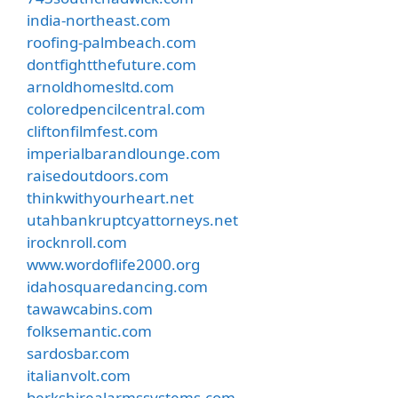
india-northeast.com
roofing-palmbeach.com
dontfightthefuture.com
arnoldhomesltd.com
coloredpencilcentral.com
cliftonfilmfest.com
imperialbarandlounge.com
raisedoutdoors.com
thinkwithyourheart.net
utahbankruptcyattorneys.net
irocknroll.com
www.wordoflife2000.org
idahosquaredancing.com
tawawcabins.com
folksemantic.com
sardosbar.com
italianvolt.com
berkshirealarmssystems.com