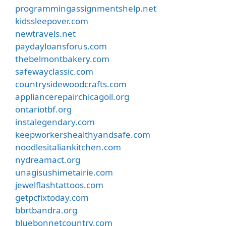
programmingassignmentshelp.net
kidssleepover.com
newtravels.net
paydayloansforus.com
thebelmontbakery.com
safewayclassic.com
countrysidewoodcrafts.com
appliancerepairchicagoil.org
ontariotbf.org
instalegendary.com
keepworkershealthyandsafe.com
noodlesitaliankitchen.com
nydreamact.org
unagisushimetairie.com
jewelflashtattoos.com
getpcfixtoday.com
bbrtbandra.org
bluebonnetcountry.com