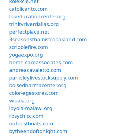
kolekcje.net
catolicanto.com
lbkeducationcenter.org
trinityriverdallas.org
perfectplace.net
3seasonsthaibistrooakland.com
scribblefire.com
yogaexpo.org
home-careassociates.com
andreacavaletto.com
parksleylivestocksupply.com
boisedharmacenter.org
color-agestores.com
wipala.org
loyola-malawi.org
rosychicc.com
outpostboats.com
bytheendoftonight.com