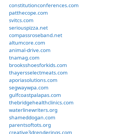
constitutionconferences.com
patthecope.com
svitcs.com
seriouspizza.net
compassroseband.net
altumcore.com
animal-drive.com
tnamag.com
brooksshoesforkids.com
thayersselectmeats.com
aporiasolutions.com
segwaywpa.com
gulfcoastpalapas.com
thebridgehealthclinics.com
waterlinewriters.org
shameddogan.com
parentsoftots.org
creative3drenderings.com