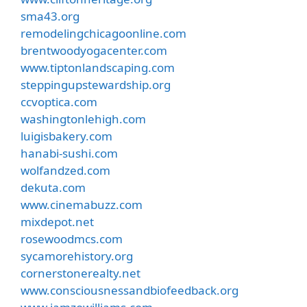
sma43.org
remodelingchicagoonline.com
brentwoodyogacenter.com
www.tiptonlandscaping.com
steppingupstewardship.org
ccvoptica.com
washingtonlehigh.com
luigisbakery.com
hanabi-sushi.com
wolfandzed.com
dekuta.com
www.cinemabuzz.com
mixdepot.net
rosewoodmcs.com
sycamorehistory.org
cornerstonerealty.net
www.consciousnessandbiofeedback.org