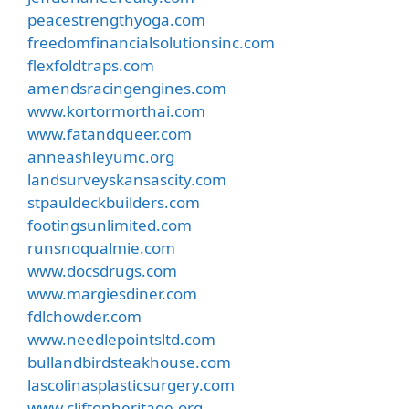
peacestrengthyoga.com
freedomfinancialsolutionsinc.com
flexfoldtraps.com
amendsracingengines.com
www.kortormorthai.com
www.fatandqueer.com
anneashleyumc.org
landsurveyskansascity.com
stpauldeckbuilders.com
footingsunlimited.com
runsnoqualmie.com
www.docsdrugs.com
www.margiesdiner.com
fdlchowder.com
www.needlepointsltd.com
bullandbirdsteakhouse.com
lascolinasplasticsurgery.com
www.cliftonheritage.org