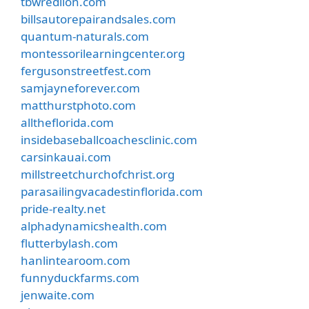
tbwredlion.com
billsautorepairandsales.com
quantum-naturals.com
montessorilearningcenter.org
fergusonstreetfest.com
samjayneforever.com
matthurstphoto.com
alltheflorida.com
insidebaseballcoachesclinic.com
carsinkauai.com
millstreetchurchofchrist.org
parasailingvacadestinflorida.com
pride-realty.net
alphadynamicshealth.com
flutterbylash.com
hanlintearoom.com
funnyduckfarms.com
jenwaite.com