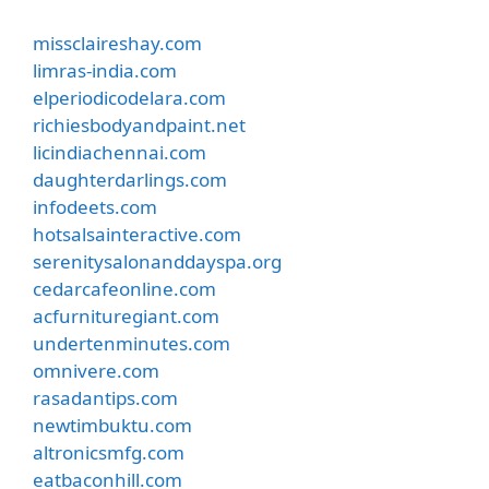
missclaireshay.com
limras-india.com
elperiodicodelara.com
richiesbodyandpaint.net
licindiachennai.com
daughterdarlings.com
infodeets.com
hotsalsainteractive.com
serenitysalonanddayspa.org
cedarcafeonline.com
acfurnituregiant.com
undertenminutes.com
omnivere.com
rasadantips.com
newtimbuktu.com
altronicsmfg.com
eatbaconhill.com