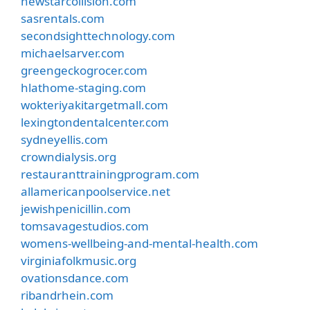
newstarcollision.com
sasrentals.com
secondsighttechnology.com
michaelsarver.com
greengeckogrocer.com
hlathome-staging.com
wokteriyakitargetmall.com
lexingtondentalcenter.com
sydneyellis.com
crowndialysis.org
restauranttrainingprogram.com
allamericanpoolservice.net
jewishpenicillin.com
tomsavagestudios.com
womens-wellbeing-and-mental-health.com
virginiafolkmusic.org
ovationsdance.com
ribandrhein.com