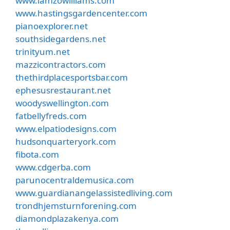
www.iamzowilliams.com
www.hastingsgardencenter.com
pianoexplorer.net
southsidegardens.net
trinityum.net
mazzicontractors.com
thethirdplacesportsbar.com
ephesusrestaurant.net
woodyswellington.com
fatbellyfreds.com
www.elpatiodesigns.com
hudsonquarteryork.com
fibota.com
www.cdgerba.com
parunocentraldemusica.com
www.guardianangelassistedliving.com
trondhjemsturnforening.com
diamondplazakenya.com