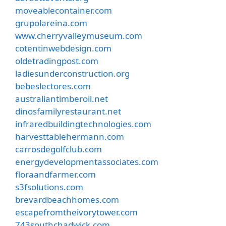
moveablecontainer.com
grupolareina.com
www.cherryvalleymuseum.com
cotentinwebdesign.com
oldetradingpost.com
ladiesunderconstruction.org
bebeslectores.com
australiantimberoil.net
dinosfamilyrestaurant.net
infraredbuildingtechnologies.com
harvesttablehermann.com
carrosdegolfclub.com
energydevelopmentassociates.com
floraandfarmer.com
s3fsolutions.com
brevardbeachhomes.com
escapefromtheivorytower.com
743southchadwick.com