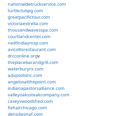
nationwidetruckservice.com
turtleclubpg.com
greatpacifictour.com
victoriaestrella.com
thousandwavesspa.com
courtlandcenter.com
neilfindlaymsp.com
avicollisrestaurant.com
drcconline.org
v
theplacebarandgrill.com
waterburyrx.com
advpoolsinc.com
angelosatthepoint.com
indianapastorsalliance.com
valleyoakssteakcompany.com
caseyswoodshed.com
fixhairchicago.com
denizliesnaf.com