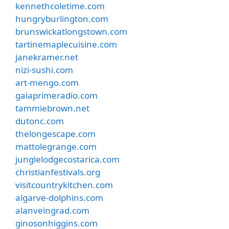
kennethcoletime.com
hungryburlington.com
brunswickatlongstown.com
tartinemaplecuisine.com
janekramer.net
nizi-sushi.com
art-mengo.com
gaiaprimeradio.com
tammiebrown.net
dutonc.com
thelongescape.com
mattolegrange.com
junglelodgecostarica.com
christianfestivals.org
visitcountrykitchen.com
algarve-dolphins.com
alanveingrad.com
ginosonhiggins.com