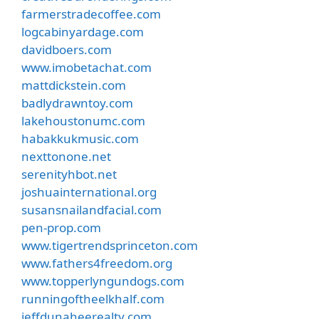
farmerstradecoffee.com
logcabinyardage.com
davidboers.com
www.imobetachat.com
mattdickstein.com
badlydrawntoy.com
lakehoustonumc.com
habakkukmusic.com
nexttonone.net
serenityhbot.net
joshuainternational.org
susansnailandfacial.com
pen-prop.com
www.tigertrendsprinceton.com
www.fathers4freedom.org
www.topperlyngundogs.com
runningoftheelkhalf.com
jeffdunaheerealty.com