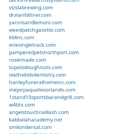
vizslabrewing.com
dralanbittner.com
yannisandlemoni.com
weedpatchgazette.com
kblinc.com
eriesingletrack.com
pamperedpetsnorthport.com
rosiemade.com
tupelodoughnuts.com
olathekidsdentistry.com
hanleyfuneralhomeinc.com
mejorpaquetesorlando.com
1stand10sportsbarandgrill.com
w4btx.com
angelstouchnaillash.com
kabbalahacademy.net
smilondental.com