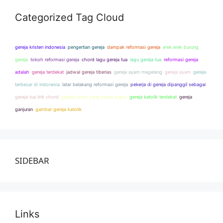
Categorized Tag Cloud
gereja kristen indonesia
pengertian gereja
dampak reformasi gereja
erek erek burung
gereja
tokoh reformasi gereja
chord lagu gereja tua
lagu gereja tua
reformasi gereja
adalah
gereja terdekat
jadwal gereja tiberias
gereja ayam magelang
gereja ayam
gereja
terbesar di indonesia
latar belakang reformasi gereja
pekerja di gereja dipanggil sebagai
gereja tua lirik chord
gereja tuhan yang maha kuasa
gereja katolik terdekat
gereja
ganjuran
gambar gereja katolik
SIDEBAR
Links