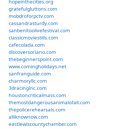
hopeinthecities.org
gratefulgluttons.com
mobdroforpctv.com
cassandrasturdy.com
sanbenitoolivefestival.com
classicmoviestills.com
cafecolada.com
discoversoriano.com
thebeginnerspoint.com
www.comingholidays.net
sanfranguide.com
charmoryllc.com
3dracinginc.com
houstoncriticalmass.com
themostdangerousanimalofall.com
thepolicerehearsals.com
alliknownow.com
eastlewiscountychamber.com