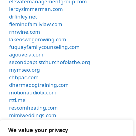
elevatemanagementgroup.com
leroyzimmerman.com
drfinley.net
flemingfamilylaw.com
rnrwine.com
lakeoswegorowing.com
fuquayfamilycounseling.com
agouveia.com
secondbaptistchurchofolathe.org
mymseo.org
chhpac.com
dharmadogtraining.com
motionaudiotx.com
rttl.me
rescomheating.com
mimiweddings.com
besthostinnkansascity.com
We value your privacy
smithdentalcare.net