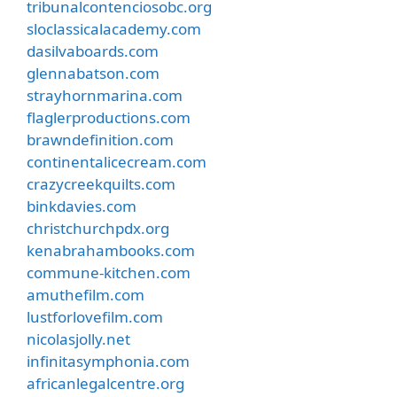
tribunalcontenciosobc.org
sloclassicalacademy.com
dasilvaboards.com
glennabatson.com
strayhornmarina.com
flaglerproductions.com
brawndefinition.com
continentalicecream.com
crazycreekquilts.com
binkdavies.com
christchurchpdx.org
kenabrahambooks.com
commune-kitchen.com
amuthefilm.com
lustforlovefilm.com
nicolasjolly.net
infinitasymphonia.com
africanlegalcentre.org