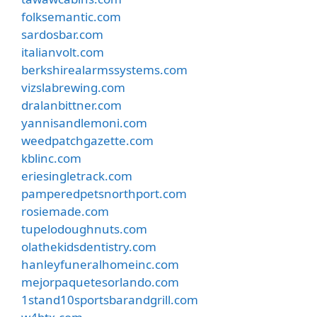
folksemantic.com
sardosbar.com
italianvolt.com
berkshirealarmssystems.com
vizslabrewing.com
dralanbittner.com
yannisandlemoni.com
weedpatchgazette.com
kblinc.com
eriesingletrack.com
pamperedpetsnorthport.com
rosiemade.com
tupelodoughnuts.com
olathekidsdentistry.com
hanleyfuneralhomeinc.com
mejorpaquetesorlando.com
1stand10sportsbarandgrill.com