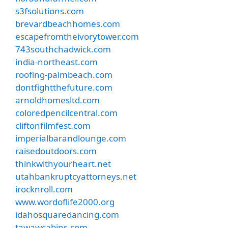
s3fsolutions.com
brevardbeachhomes.com
escapefromtheivorytower.com
743southchadwick.com
india-northeast.com
roofing-palmbeach.com
dontfightthefuture.com
arnoldhomesltd.com
coloredpencilcentral.com
cliftonfilmfest.com
imperialbarandlounge.com
raisedoutdoors.com
thinkwithyourheart.net
utahbankruptcyattorneys.net
irocknroll.com
www.wordoflife2000.org
idahosquaredancing.com
tawawcabins.com