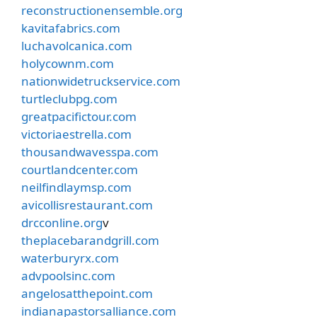
reconstructionensemble.org
kavitafabrics.com
luchavolcanica.com
holycownm.com
nationwidetruckservice.com
turtleclubpg.com
greatpacifictour.com
victoriaestrella.com
thousandwavesspa.com
courtlandcenter.com
neilfindlaymsp.com
avicollisrestaurant.com
drcconline.org
v
theplacebarandgrill.com
waterburyrx.com
advpoolsinc.com
angelosatthepoint.com
indianapastorsalliance.com