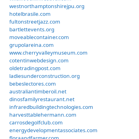
westnorthamptonshirejpu.org
hotelbrasile.com
fultonstreetjazz.com
bartlettevents.org
moveablecontainer.com
grupolareina.com
www.cherryvalleymuseum.com
cotentinwebdesign.com
oldetradingpost.com
ladiesunderconstruction.org
bebeslectores.com
australiantimberoil.net
dinosfamilyrestaurant.net
infraredbuildingtechnologies.com
harvesttablehermann.com
carrosdegolfclub.com
energydevelopmentassociates.com
floraandfarmer.com