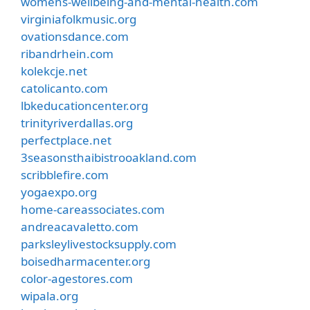
womens-wellbeing-and-mental-health.com
virginiafolkmusic.org
ovationsdance.com
ribandrhein.com
kolekcje.net
catolicanto.com
lbkeducationcenter.org
trinityriverdallas.org
perfectplace.net
3seasonsthaibistrooakland.com
scribblefire.com
yogaexpo.org
home-careassociates.com
andreacavaletto.com
parksleylivestocksupply.com
boisedharmacenter.org
color-agestores.com
wipala.org