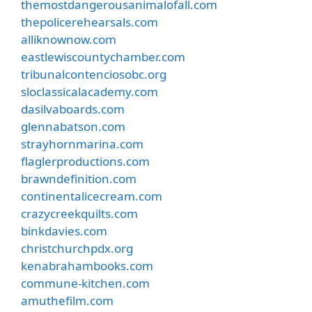
themostdangerousanimalofall.com
thepolicerehearsals.com
alliknownow.com
eastlewiscountychamber.com
tribunalcontenciosobc.org
sloclassicalacademy.com
dasilvaboards.com
glennabatson.com
strayhornmarina.com
flaglerproductions.com
brawndefinition.com
continentalicecream.com
crazycreekquilts.com
binkdavies.com
christchurchpdx.org
kenabrahambooks.com
commune-kitchen.com
amuthefilm.com