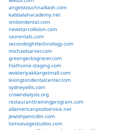
w4btx.com
angelstouchnaillash.com
kabbalahacademy.net
smilondental.com
newstarcollision.com
sasrentals.com
secondsighttechnology.com
michaelsarver.com
greengeckogrocer.com
hlathome-staging.com
wokteriyakitargetmall.com
lexingtondentalcenter.com
sydneyellis.com
crowndialysis.org
restauranttrainingprogram.com
allamericanpoolservice.net
jewishpenicillin.com
tomsavagestudios.com