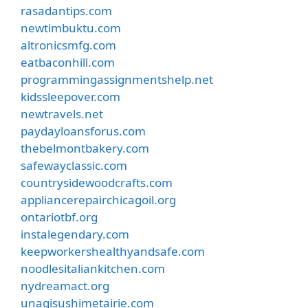
rasadantips.com
newtimbuktu.com
altronicsmfg.com
eatbaconhill.com
programmingassignmentshelp.net
kidssleepover.com
newtravels.net
paydayloansforus.com
thebelmontbakery.com
safewayclassic.com
countrysidewoodcrafts.com
appliancerepairchicagoil.org
ontariotbf.org
instalegendary.com
keepworkershealthyandsafe.com
noodlesitaliankitchen.com
nydreamact.org
unagisushimetairie.com