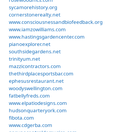
sycamorehistory.org
cornerstonerealty.net
www.consciousnessandbiofeedback.org
www.iamzowilliams.com
www.hastingsgardencenter.com
pianoexplorer.net
southsidegardens.net
trinityum.net
mazzicontractors.com
thethirdplacesportsbar.com
ephesusrestaurant.net
woodyswellington.com
fatbellyfreds.com
www.elpatiodesigns.com
hudsonquarteryork.com
fibota.com
www.cdgerba.com