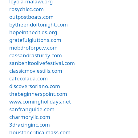
loyola-malawi.org
rosychicc.com
outpostboats.com
bytheendoftonight.com
hopeinthecities.org
gratefulgluttons.com
mobdroforpctv.com
cassandrasturdy.com
sanbenitoolivefestival.com
classicmoviestills.com
cafecolada.com
discoversoriano.com
thebeginnerspoint.com
www.comingholidays.net
sanfranguide.com
charmoryllc.com
3dracinginc.com
houstoncriticalmass.com