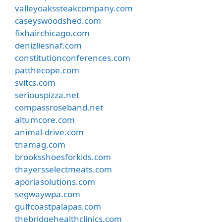
valleyoakssteakcompany.com
caseyswoodshed.com
fixhairchicago.com
denizliesnaf.com
constitutionconferences.com
patthecope.com
svitcs.com
seriouspizza.net
compassroseband.net
altumcore.com
animal-drive.com
tnamag.com
brooksshoesforkids.com
thayersselectmeats.com
aporiasolutions.com
segwaywpa.com
gulfcoastpalapas.com
thebridgehealthclinics.com