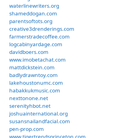
waterlinewriters.org
shameddogan.com
parentsoftots.org
creative3drenderings.com
farmerstradecoffee.com
logcabinyardage.com
davidboers.com
www.imobetachat.com
mattdickstein.com
badlydrawntoy.com
lakehoustonumc.com
habakkukmusic.com
nexttonone.net
serenityhbot.net
joshuainternational.org
susansnailandfacial.com
pen-prop.com
www.tigertrendsprinceton.com