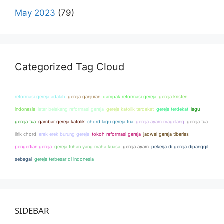
May 2023
(79)
Categorized Tag Cloud
reformasi gereja adalah
gereja ganjuran
dampak reformasi gereja
gereja kristen
indonesia
latar belakang reformasi gereja
gereja katolik terdekat
gereja terdekat
lagu
gereja tua
gambar gereja katolik
chord lagu gereja tua
gereja ayam magelang
gereja tua
lirik chord
erek erek burung gereja
tokoh reformasi gereja
jadwal gereja tiberias
pengertian gereja
gereja tuhan yang maha kuasa
gereja ayam
pekerja di gereja dipanggil
sebagai
gereja terbesar di indonesia
SIDEBAR