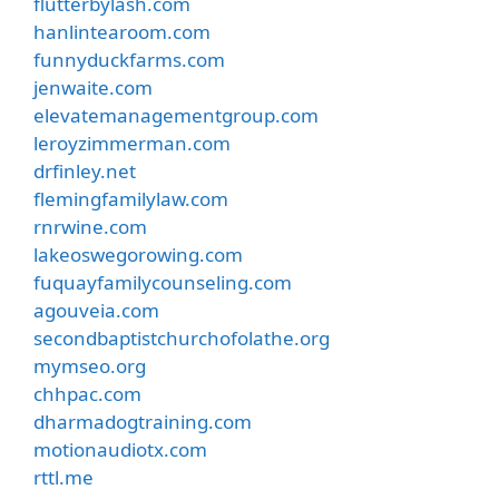
flutterbylash.com
hanlintearoom.com
funnyduckfarms.com
jenwaite.com
elevatemanagementgroup.com
leroyzimmerman.com
drfinley.net
flemingfamilylaw.com
rnrwine.com
lakeoswegorowing.com
fuquayfamilycounseling.com
agouveia.com
secondbaptistchurchofolathe.org
mymseo.org
chhpac.com
dharmadogtraining.com
motionaudiotx.com
rttl.me