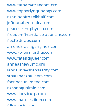
www.fathers4freedom.org
www.topperlyngundogs.com
runningoftheelkhalf.com
jeffdunaheerealty.com
peacestrengthyoga.com
freedomfinancialsolutionsinc.com
flexfoldtraps.com
amendsracingengines.com
www.kortormorthai.com
www.fatandqueer.com
anneashleyumc.org
landsurveyskansascity.com
stpauldeckbuilders.com
footingsunlimited.com
runsnoqualmie.com
www.docsdrugs.com
www.margiesdiner.com
fdlchowder.com