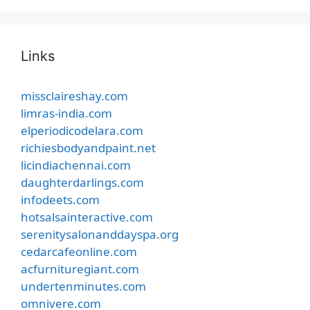
Links
missclaireshay.com
limras-india.com
elperiodicodelara.com
richiesbodyandpaint.net
licindiachennai.com
daughterdarlings.com
infodeets.com
hotsalsainteractive.com
serenitysalonanddayspa.org
cedarcafeonline.com
acfurnituregiant.com
undertenminutes.com
omnivere.com