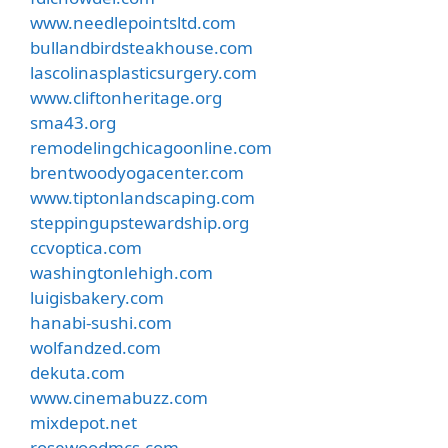
www.needlepointsltd.com
bullandbirdsteakhouse.com
lascolinasplasticsurgery.com
www.cliftonheritage.org
sma43.org
remodelingchicagoonline.com
brentwoodyogacenter.com
www.tiptonlandscaping.com
steppingupstewardship.org
ccvoptica.com
washingtonlehigh.com
luigisbakery.com
hanabi-sushi.com
wolfandzed.com
dekuta.com
www.cinemabuzz.com
mixdepot.net
rosewoodmcs.com