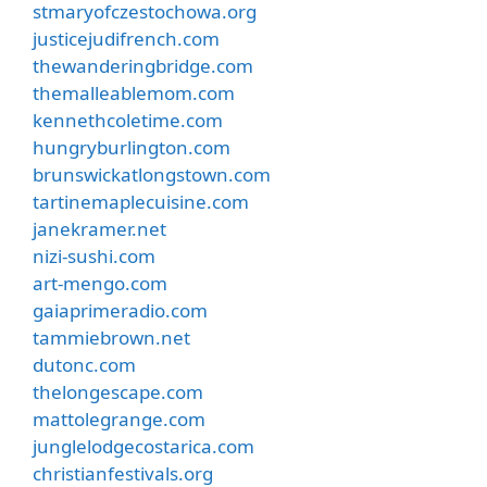
stmaryofczestochowa.org
justicejudifrench.com
thewanderingbridge.com
themalleablemom.com
kennethcoletime.com
hungryburlington.com
brunswickatlongstown.com
tartinemaplecuisine.com
janekramer.net
nizi-sushi.com
art-mengo.com
gaiaprimeradio.com
tammiebrown.net
dutonc.com
thelongescape.com
mattolegrange.com
junglelodgecostarica.com
christianfestivals.org