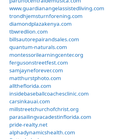
parunocentraldemusica.com
www.guardianangelassistedliving.com
trondhjemsturnforening.com
diamondplazakenya.com
tbwredlion.com
billsautorepairandsales.com
quantum-naturals.com
montessorilearningcenter.org
fergusonstreetfest.com
samjayneforever.com
matthurstphoto.com
alltheflorida.com
insidebaseballcoachesclinic.com
carsinkauai.com
millstreetchurchofchrist.org
parasailingvacadestinflorida.com
pride-realty.net
alphadynamicshealth.com