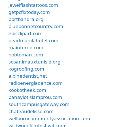
jewelflashtattoos.com
getpcfixtoday.com
bbrtbandra.org
bluebonnetcountry.com
epicclipart.com
pearlmanilahotel.com
maintdrop.com
bobtoman.com
sosanimauxtunisie.org
kogroofing.com
alpinedentist.net
radioenergiadance.com
kookotheek.com
panayiotislamprou.com
southcampusgateway.com
chateaudelisse.com
wellborncommunityassociation.com
wildwoodfilmfestival.com