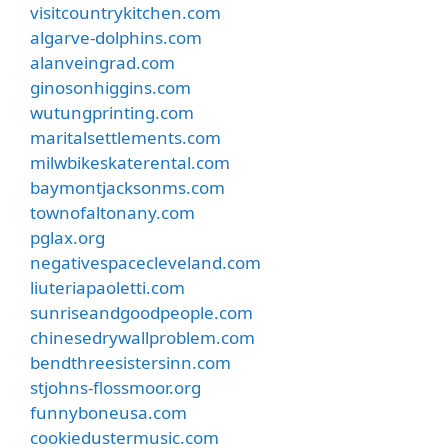
visitcountrykitchen.com
algarve-dolphins.com
alanveingrad.com
ginosonhiggins.com
wutungprinting.com
maritalsettlements.com
milwbikeskaterental.com
baymontjacksonms.com
townofaltonany.com
pglax.org
negativespacecleveland.com
liuteriapaoletti.com
sunriseandgoodpeople.com
chinesedrywallproblem.com
bendthreesistersinn.com
stjohns-flossmoor.org
funnyboneusa.com
cookiedustermusic.com