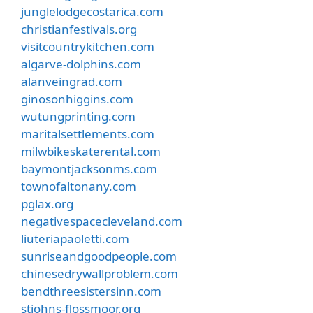
junglelodgecostarica.com
christianfestivals.org
visitcountrykitchen.com
algarve-dolphins.com
alanveingrad.com
ginosonhiggins.com
wutungprinting.com
maritalsettlements.com
milwbikeskaterental.com
baymontjacksonms.com
townofaltonany.com
pglax.org
negativespacecleveland.com
liuteriapaoletti.com
sunriseandgoodpeople.com
chinesedrywallproblem.com
bendthreesistersinn.com
stjohns-flossmoor.org