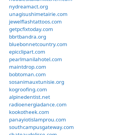
nydreamact.org
unagisushimetairie.com
jewelflashtattoos.com
getpcfixtoday.com
bbrtbandra.org
bluebonnetcountry.com
epicclipart.com
pearlmanilahotel.com
maintdrop.com
bobtoman.com
sosanimauxtunisie.org
kogroofing.com
alpinedentist.net
radioenergiadance.com
kookotheek.com
panayiotislamprou.com
southcampusgateway.com
chateaudelisse.com