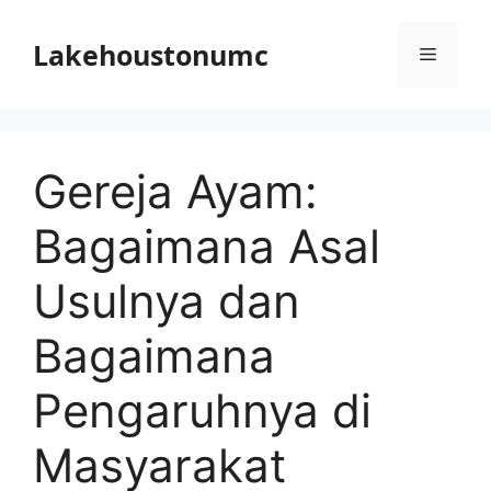
Skip
to
Lakehoustonumc
Menu
content
Gereja Ayam:
Bagaimana Asal
Usulnya dan
Bagaimana
Pengaruhnya di
Masyarakat