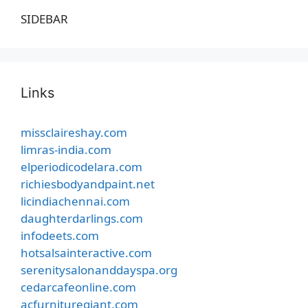
SIDEBAR
Links
missclaireshay.com
limras-india.com
elperiodicodelara.com
richiesbodyandpaint.net
licindiachennai.com
daughterdarlings.com
infodeets.com
hotsalsainteractive.com
serenitysalonanddayspa.org
cedarcafeonline.com
acfurnituregiant.com