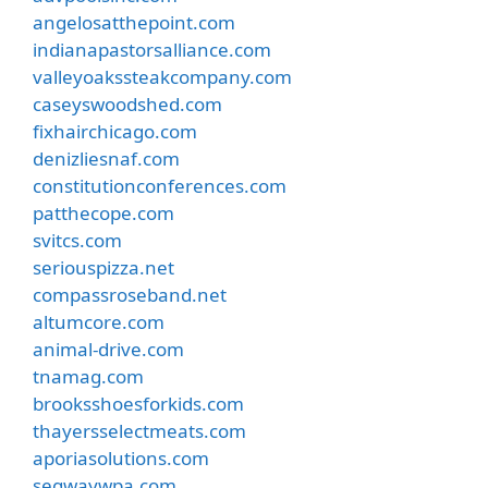
angelosatthepoint.com
indianapastorsalliance.com
valleyoakssteakcompany.com
caseyswoodshed.com
fixhairchicago.com
denizliesnaf.com
constitutionconferences.com
patthecope.com
svitcs.com
seriouspizza.net
compassroseband.net
altumcore.com
animal-drive.com
tnamag.com
brooksshoesforkids.com
thayersselectmeats.com
aporiasolutions.com
segwaywpa.com