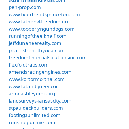
pen-prop.com
www.tigertrendsprinceton.com
www.fathers4freedom.org
www.topperlyngundogs.com
runningoftheelkhalf.com
jeffdunaheerealty.com
peacestrengthyoga.com
freedomfinancialsolutionsinc.com
flexfoldtraps.com
amendsracingengines.com
www.kortormorthai.com
www.fatandqueer.com
anneashleyumc.org
landsurveyskansascity.com
stpauldeckbuilders.com
footingsunlimited.com
runsnoqualmie.com