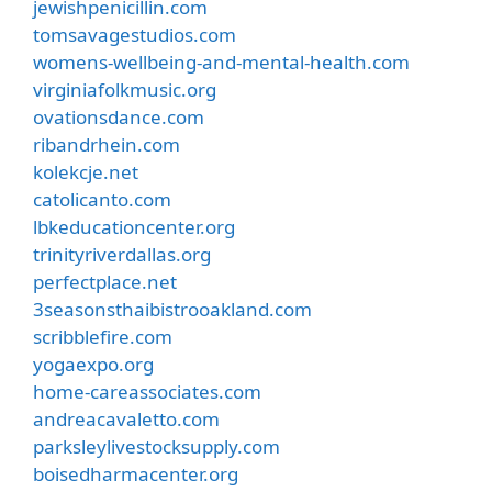
jewishpenicillin.com
tomsavagestudios.com
womens-wellbeing-and-mental-health.com
virginiafolkmusic.org
ovationsdance.com
ribandrhein.com
kolekcje.net
catolicanto.com
lbkeducationcenter.org
trinityriverdallas.org
perfectplace.net
3seasonsthaibistrooakland.com
scribblefire.com
yogaexpo.org
home-careassociates.com
andreacavaletto.com
parksleylivestocksupply.com
boisedharmacenter.org