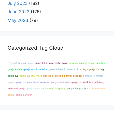
July 2023
(182)
June 2023
(175)
May 2023
(79)
Categorized Tag Cloud
erek erek burung gereja
gereja tuhan yang maha kuasa
reformasi gereja adalah
gambar
gereja katolik
gereja katolik terdekat
gereja kristen indonesia
chord lagu gereja tua
lagu
gereja tua
gereja tua lirik chord
pekerja di gereja dipanggil sebagai
dampak reformasi
gereja
gereja terbesar di indonesia
jadwal gereja tiberias
gereja terdekat
latar belakang
reformasi gereja
gereja ayam
gereja ayam magelang
pengertian gereja
tokoh reformasi
gereja
gereja ganjuran