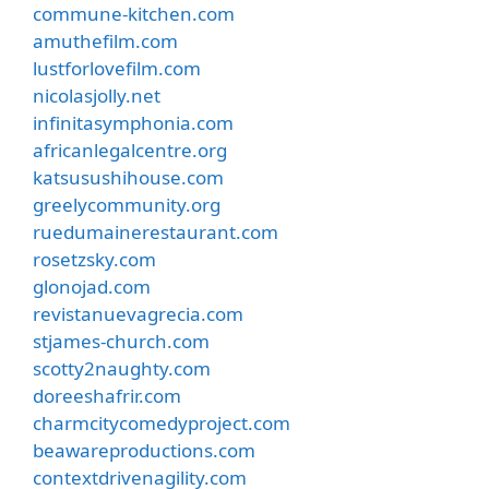
commune-kitchen.com
amuthefilm.com
lustforlovefilm.com
nicolasjolly.net
infinitasymphonia.com
africanlegalcentre.org
katsusushihouse.com
greelycommunity.org
ruedumainerestaurant.com
rosetzsky.com
glonojad.com
revistanuevagrecia.com
stjames-church.com
scotty2naughty.com
doreeshafrir.com
charmcitycomedyproject.com
beawareproductions.com
contextdrivenagility.com