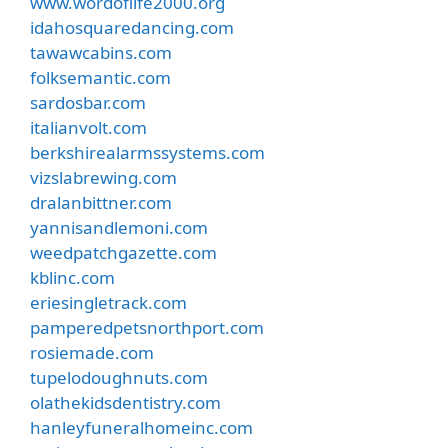
www.wordoflife2000.org
idahosquaredancing.com
tawawcabins.com
folksemantic.com
sardosbar.com
italianvolt.com
berkshirealarmssystems.com
vizslabrewing.com
dralanbittner.com
yannisandlemoni.com
weedpatchgazette.com
kblinc.com
eriesingletrack.com
pamperedpetsnorthport.com
rosiemade.com
tupelodoughnuts.com
olathekidsdentistry.com
hanleyfuneralhomeinc.com