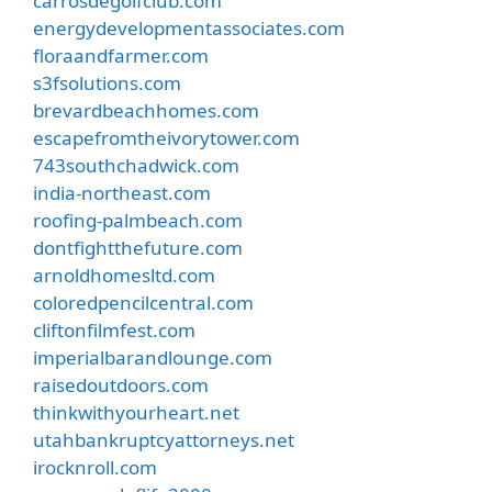
carrosdegolfclub.com
energydevelopmentassociates.com
floraandfarmer.com
s3fsolutions.com
brevardbeachhomes.com
escapefromtheivorytower.com
743southchadwick.com
india-northeast.com
roofing-palmbeach.com
dontfightthefuture.com
arnoldhomesltd.com
coloredpencilcentral.com
cliftonfilmfest.com
imperialbarandlounge.com
raisedoutdoors.com
thinkwithyourheart.net
utahbankruptcyattorneys.net
irocknroll.com