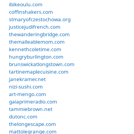
ibikeoulu.com
coffinshakers.com
stmaryofczestochowa.org
justicejudifrench.com
thewanderingbridge.com
themalleablemom.com
kennethcoletime.com
hungryburlington.com
brunswickatlongstown.com
tartinemaplecuisine.com
janekramer.net
nizi-sushi.com
art-mengo.com
gaiaprimeradio.com
tammiebrown.net
dutonc.com
thelongescape.com
mattolegrange.com