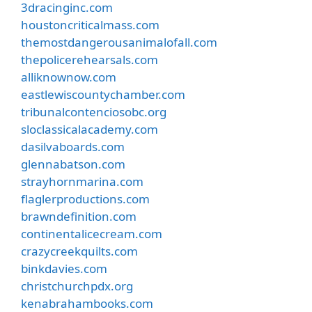
3dracinginc.com
houstoncriticalmass.com
themostdangerousanimalofall.com
thepolicerehearsals.com
alliknownow.com
eastlewiscountychamber.com
tribunalcontenciosobc.org
sloclassicalacademy.com
dasilvaboards.com
glennabatson.com
strayhornmarina.com
flaglerproductions.com
brawndefinition.com
continentalicecream.com
crazycreekquilts.com
binkdavies.com
christchurchpdx.org
kenabrahambooks.com