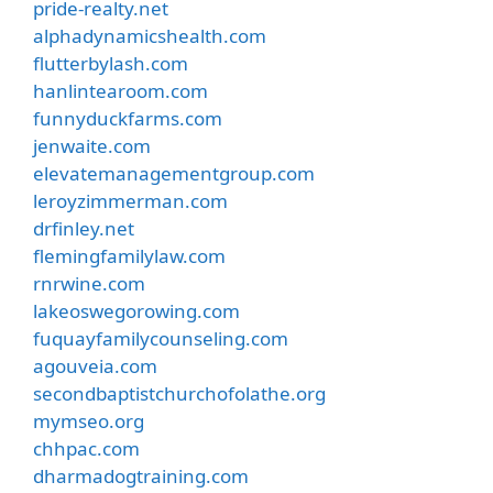
pride-realty.net
alphadynamicshealth.com
flutterbylash.com
hanlintearoom.com
funnyduckfarms.com
jenwaite.com
elevatemanagementgroup.com
leroyzimmerman.com
drfinley.net
flemingfamilylaw.com
rnrwine.com
lakeoswegorowing.com
fuquayfamilycounseling.com
agouveia.com
secondbaptistchurchofolathe.org
mymseo.org
chhpac.com
dharmadogtraining.com