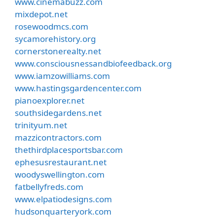
www.cinemabuzz.com
mixdepot.net
rosewoodmcs.com
sycamorehistory.org
cornerstonerealty.net
www.consciousnessandbiofeedback.org
www.iamzowilliams.com
www.hastingsgardencenter.com
pianoexplorer.net
southsidegardens.net
trinityum.net
mazzicontractors.com
thethirdplacesportsbar.com
ephesusrestaurant.net
woodyswellington.com
fatbellyfreds.com
www.elpatiodesigns.com
hudsonquarteryork.com