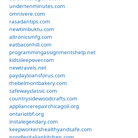
undertenminutes.com
omnivere.com
rasadantips.com
newtimbuktu.com
altronicsmfg.com
eatbaconhill.com
programmingassignmentshelp.net
kidssleepover.com
newtravels.net
paydayloansforus.com
thebelmontbakery.com
safewayclassic.com
countrysidewoodcrafts.com
appliancerepairchicagoil.org
ontariotbf.org
instalegendary.com
keepworkershealthyandsafe.com
noodlesitaliankitchen.com