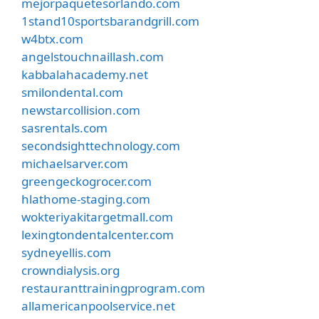
mejorpaquetesorlando.com
1stand10sportsbarandgrill.com
w4btx.com
angelstouchnaillash.com
kabbalahacademy.net
smilondental.com
newstarcollision.com
sasrentals.com
secondsighttechnology.com
michaelsarver.com
greengeckogrocer.com
hlathome-staging.com
wokteriyakitargetmall.com
lexingtondentalcenter.com
sydneyellis.com
crowndialysis.org
restauranttrainingprogram.com
allamericanpoolservice.net