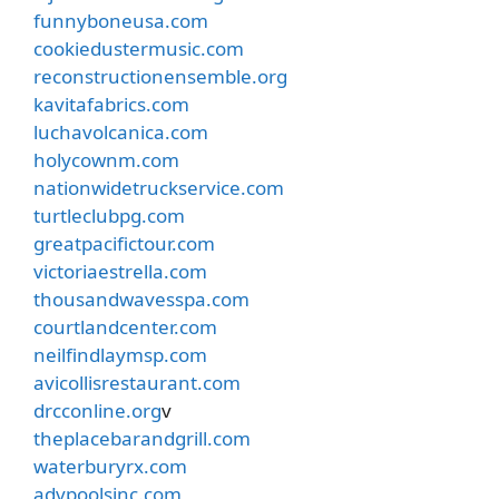
funnyboneusa.com
cookiedustermusic.com
reconstructionensemble.org
kavitafabrics.com
luchavolcanica.com
holycownm.com
nationwidetruckservice.com
turtleclubpg.com
greatpacifictour.com
victoriaestrella.com
thousandwavesspa.com
courtlandcenter.com
neilfindlaymsp.com
avicollisrestaurant.com
drcconline.org
v
theplacebarandgrill.com
waterburyrx.com
advpoolsinc.com