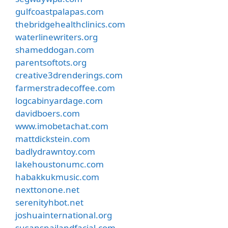
gulfcoastpalapas.com
thebridgehealthclinics.com
waterlinewriters.org
shameddogan.com
parentsoftots.org
creative3drenderings.com
farmerstradecoffee.com
logcabinyardage.com
davidboers.com
www.imobetachat.com
mattdickstein.com
badlydrawntoy.com
lakehoustonumc.com
habakkukmusic.com
nexttonone.net
serenityhbot.net
joshuainternational.org
susansnailandfacial.com