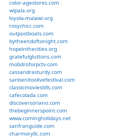
color-agestores.com
wipala.org
loyola-malawi.org
rosychicc.com
outpostboats.com
bytheendoftonight.com
hopeinthecities.org
gratefulgluttons.com
mobdroforpctv.com
cassandrasturdy.com
sanbenitoolivefestival.com
classicmoviestills.com
cafecolada.com
discoversoriano.com
thebeginnerspoint.com
www.comingholidays.net
sanfranguide.com
charmoryllc.com