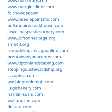
www.docsdrugs.com
www.margiesdiner.com
fdlchowder.com
www.needlepointsltd.com
bullandbirdsteakhouse.com
lascolinasplasticsurgery.com
www.cliftonheritage.org
sma43.org
remodelingchicagoonline.com
brentwoodyogacenter.com
www.tiptonlandscaping.com
steppingupstewardship.org
ccvoptica.com
washingtonlehigh.com
luigisbakery.com
hanabi-sushi.com
wolfandzed.com
dekuta.com