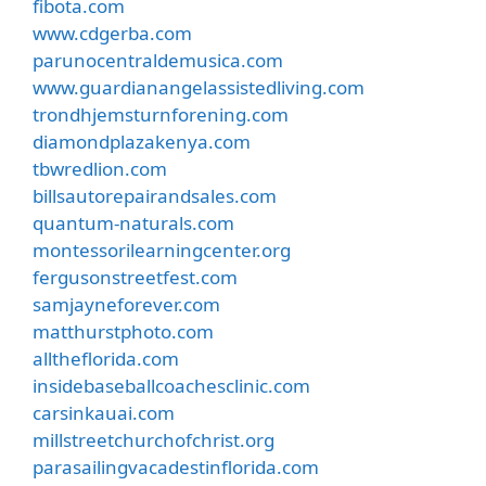
fibota.com
www.cdgerba.com
parunocentraldemusica.com
www.guardianangelassistedliving.com
trondhjemsturnforening.com
diamondplazakenya.com
tbwredlion.com
billsautorepairandsales.com
quantum-naturals.com
montessorilearningcenter.org
fergusonstreetfest.com
samjayneforever.com
matthurstphoto.com
alltheflorida.com
insidebaseballcoachesclinic.com
carsinkauai.com
millstreetchurchofchrist.org
parasailingvacadestinflorida.com