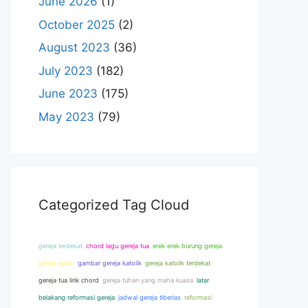
June 2026
(1)
October 2025
(2)
August 2023
(36)
July 2023
(182)
June 2023
(175)
May 2023
(79)
Categorized Tag Cloud
gereja terdekat
chord lagu gereja tua
erek erek burung gereja
gereja ayam
gambar gereja katolik
gereja katolik terdekat
gereja tua lirik chord
gereja tuhan yang maha kuasa
latar
belakang reformasi gereja
jadwal gereja tiberias
reformasi