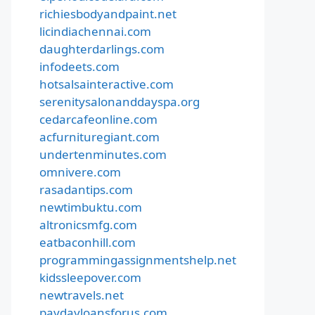
richiesbodyandpaint.net
licindiachennai.com
daughterdarlings.com
infodeets.com
hotsalsainteractive.com
serenitysalonanddayspa.org
cedarcafeonline.com
acfurnituregiant.com
undertenminutes.com
omnivere.com
rasadantips.com
newtimbuktu.com
altronicsmfg.com
eatbaconhill.com
programmingassignmentshelp.net
kidssleepover.com
newtravels.net
paydayloansforus.com