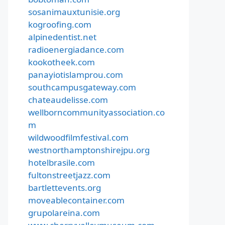
sosanimauxtunisie.org
kogroofing.com
alpinedentist.net
radioenergiadance.com
kookotheek.com
panayiotislamprou.com
southcampusgateway.com
chateaudelisse.com
wellborncommunityassociation.co
m
wildwoodfilmfestival.com
westnorthamptonshirejpu.org
hotelbrasile.com
fultonstreetjazz.com
bartlettevents.org
moveablecontainer.com
grupolareina.com