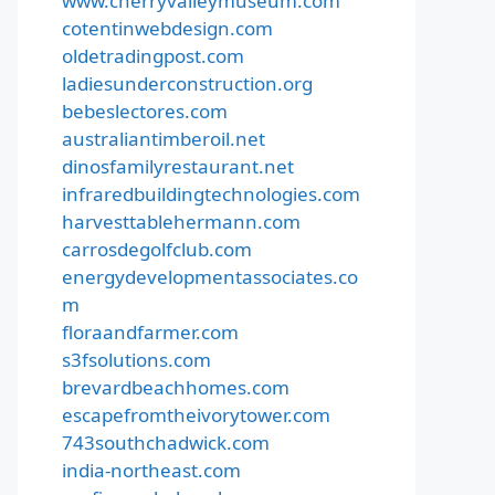
www.cherryvalleymuseum.com
cotentinwebdesign.com
oldetradingpost.com
ladiesunderconstruction.org
bebeslectores.com
australiantimberoil.net
dinosfamilyrestaurant.net
infraredbuildingtechnologies.com
harvesttablehermann.com
carrosdegolfclub.com
energydevelopmentassociates.co
m
floraandfarmer.com
s3fsolutions.com
brevardbeachhomes.com
escapefromtheivorytower.com
743southchadwick.com
india-northeast.com